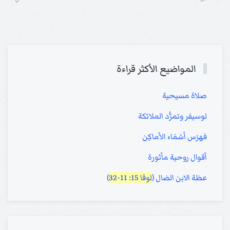
المواضيع الأكثر قراءة
صلاة مسيحية
لوسيفر وتمرُّد الملائكة
فهرَس أسْمَاء الأماكِن
أقوال روحية مأثورة
عظة الابن الضال (
لوقا 15: 11-32
)