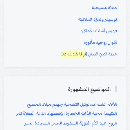
صلاة مسيحية
لوسيفر وتمرُّد الملائكة
فهرَس أسْمَاء الأماكِن
أقوال روحية مأثورة
عظة الابن الضال (
لوقا 15: 11-32
)
المواضيع المشهورة
الآلام
الشك
عمانوئيل
التضحية
جهنم
ميلاد المسيح
الكنيسة
محبة الذات
الخسارة
الإضطهاد
الدعاء
الصلاة
ثمر
التوبة
الروح
عيد الأم
السقوط
العمل
السعادة
الخير