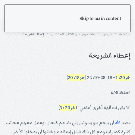
Skip to main content
الرئيسية
دروس
مائة درس من الكتاب المقدس
إعطاء الشريعة
إعطاء الشريعة
خر20: 1
– 18: 25-10: 22 (
خر15: 20
)
احفظ الاية
"لا يكن لك آلهة أخرى أمامي" (
خر20 : 3
)
قصد
الله
أن يرجع بنو إسرائيل إلى بلدهم كنعان. وعمل معهم عجائب
كثيرة كما راينا ومع كل ذلك فشل إيمانه م وخافوا أن يدخلوا الأرض.