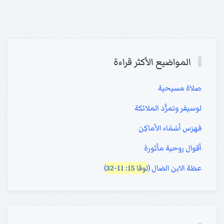
المواضيع الأكثر قراءة
صلاة مسيحية
لوسيفر وتمرُّد الملائكة
فهرَس أسْمَاء الأماكِن
أقوال روحية مأثورة
عظة الابن الضال (
لوقا 15: 11-32
)