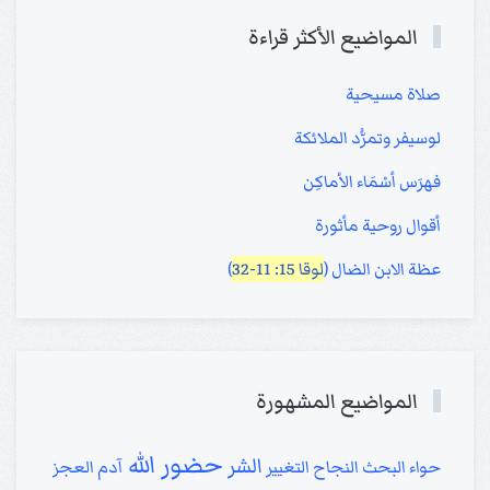
المواضيع الأكثر قراءة
صلاة مسيحية
لوسيفر وتمرُّد الملائكة
فهرَس أسْمَاء الأماكِن
أقوال روحية مأثورة
عظة الابن الضال (
لوقا 15: 11-32
)
المواضيع المشهورة
حضور الله
الشر
حواء
البحث
النجاح
التغيير
آدم
العجز