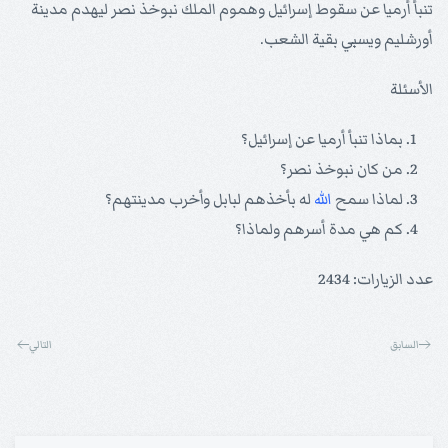
تنبأ أرميا عن سقوط إسرائيل وهموم الملك نبوخذ نصر ليهدم مدينة
أورشليم ويسبي بقية الشعب.
الأسئلة
بماذا تنبأ أرميا عن إسرائيل؟
من كان نبوخذ نصر؟
لماذا سمح
الله
له بأخذهم لبابل وأخرب مدينتهم؟
كم هي مدة أسرهم ولماذا؟
عدد الزيارات: 2434
السابق
التالي