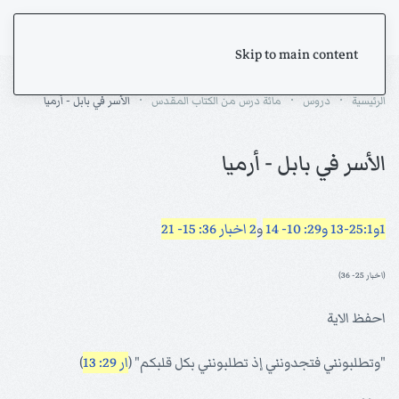
Skip to main content
الرئيسية
دروس
مائة درس من الكتاب المقدس
الأسر في بابل - أرميا
الأسر في بابل - أرميا
1و25:1-13
و29: 10- 14
و
2 اخبار 36: 15- 21
(اخبار 25- 36)
احفظ الاية
"وتطلبونني فتجدونني إذ تطلبونني بكل قلبكم" (
ار 29: 13
)