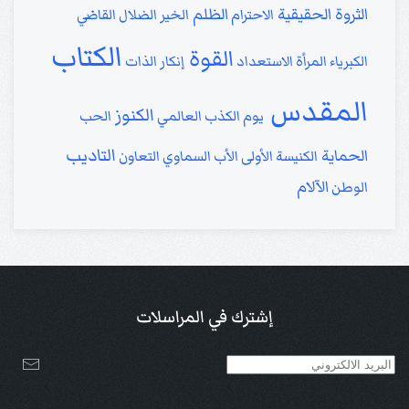
الثروة الحقيقية
الظلم
الاحترام
الخير
الضلال
القاضي
الكتاب
القوة
الكبرياء
المرأة
الاستعداد
إنكار الذات
المقدس
الكنوز
يوم الكذب العالمي
الحب
التاديب
الحماية
الكنيسة الأولى
الأب السماوي
التعاون
الآلام
الوطن
إشترك في المراسلات