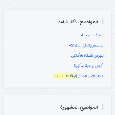
المواضيع الأكثر قراءة
صلاة مسيحية
لوسيفر وتمرُّد الملائكة
فهرَس أسْمَاء الأماكِن
أقوال روحية مأثورة
عظة الابن الضال (
لوقا 15: 11-32
)
المواضيع المشهورة