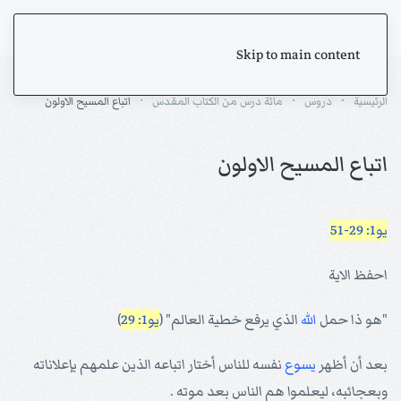
Skip to main content
الرئيسية
دروس
مائة درس من الكتاب المقدس
اتباع المسيح الاولون
اتباع المسيح الاولون
يو1: 29-51
احفظ الاية
"هو ذا حمل
الله
الذي يرفع خطية العالم" (
يو1: 29
)
بعد أن أظهر
يسوع
نفسه للناس أختار اتباعه الذين علمهم بإعلاناته
وبعجائبه، ليعلموا هم الناس بعد موته .