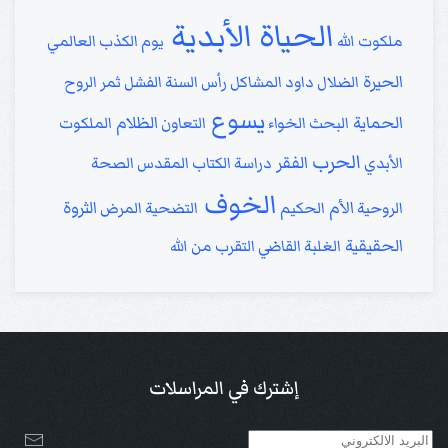
الحياة الأبدية
ملكوت الله
يوم الكذب العالمي
الحيرة
الضلال
داود
المشاكل
رأس السنة
الفشل
ثمر الروح
يسوع
الحماية
الظلام
البحث
الخواء
التعاون
الملكوت
الحرب
الفقر
الأبدي
دراسة الكتاب المقدس
الصحة
الخوف
الأم
الثروة
الروحية
الحكيم
التضحية
المرض
الحقيقية
الغلبة
القاضي
التقرب من الله
إشترك في المراسلات