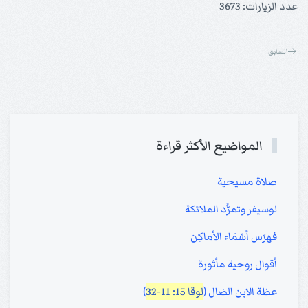
عدد الزيارات: 3673
السابق
المواضيع الأكثر قراءة
صلاة مسيحية
لوسيفر وتمرُّد الملائكة
فهرَس أسْمَاء الأماكِن
أقوال روحية مأثورة
عظة الابن الضال (
لوقا 15: 11-32
)