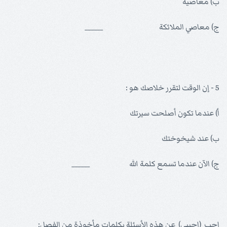
ب) معاصيه
ج) معاصي الملائكة ______
5 - إن الوقت لتقرر خلاصك هو :
أ) عندما تكون أصلحت سيرتك
ب) عند شيخوختك
ج) الآن عندما تسمع كلمة الله ______
اجب (اجيبي) عن هذه الأسئلة بكلمات مأخوذة من الفصل: