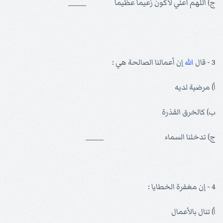
ج) اللهم اعني لأكون زعيما عظيما ______
3 - قال
الله
إن أعمالنا الصالحة هي :
أ) مرضية لديه
ب) كالخرق القذرة
ج) تدخلنا السماء ______
4 - إن مغفرة الخطايا :
أ) تنال بالأعمال