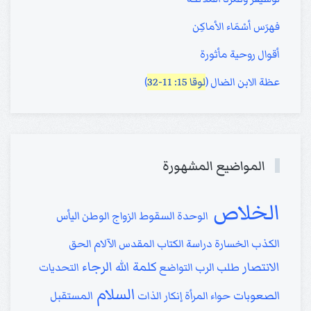
فهرَس أسْمَاء الأماكِن
أقوال روحية مأثورة
عظة الابن الضال (
لوقا 15: 11-32
)
المواضيع المشهورة
الخلاص
الوحدة
السقوط
الزواج
الوطن
اليأس
الكذب
الخسارة
دراسة الكتاب المقدس
الآلام
الحق
كلمة الله
الرجاء
الانتصار
طلب الرب
التواضع
التحديات
السلام
الصعوبات
حواء
المرأة
إنكار الذات
المستقبل