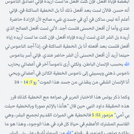
أبغضه فإياه أفعل. فإن كنت أفعل ما لست أريده فإني أصادق الناموس
أنه حسن. فالآن لست بعد أفعل ذلك أنا بل الخطية الساكنة فيّ. فإني
أعلم أنه ليس ساكن فيّ أي في جسدي شيء صالح لأن الإرادة حاضرة
عندي وأما أن أفعل الحسنى فلست أجد. لأني لست أفعل الصالح الذي
أريده بل الشر الذي لست أريده فإياه أفعل. فإن كنت ما لست أريده إياه
أفعل فلست بعد أفعله أنا بل الخطية الساكنة فيّ. إذاً أجد الناموس لي
حينما أريد أن أفعل الحسنى أن الشر حاضر عندي. فإني أسر بناموس
الله
بحسب الإنسان الباطن. ولكني أرى ناموساً آخر في أعضائي يحارب
ناموس ذهني ويسبيني إلى ناموس الخطية الكائن في أعضائي ويحي
أنا الإنسان الشقي من ينقذني من جسد هذا الموت"
رو 7: 14
– 24
وكما ذكر بولس هذا الاختبار المرير في صراعه مع الخطية كذلك قرر
هذه الحقيقة داود النبي حين قال "هأنذا بالإثم صورة وبالخطية حبلت
بي أمي"
مزمور 51: 5
فالخطية هي الميراث القديم لجميع البشر، وهي
القاسم المشترك الأعظم في حياة كل فرد في هذا الوجود، وهذا هو ما
يؤكده صاحب المزمور في قوله "
الله
من السماء أشرف على بني البشر