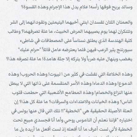
وسائد يريح فوقها رأسه! علام يدل هذا الإجرام وهذه القسوة؟
والعمتان اللتان تفسدان ابنتي أخيهما اليتيمتين وتقودانهما إلى الشر
وتتنكران لهما يوم يصيبهما المرض الخبيث، ما علة تصرفهما؟ وطالب
كلية الهندسة الذي يطلق نسناساً على المصطافات في شاطىء
سبورتنج يثير الرعب فيهن فلما يعترضه عامل قائلاً "حرام عليك"
يغضب وينهال عليه ضرباً ولا يتركه إلا جثة هامدة! ما علة تصرفه هذا؟
وهذه الخلاعة التي تفشت في كثير من ا لبيوت! وهذه الحروب! وهذه
الدموع! وهذه الدماء! وهذه الأسر المنقسمة على ذاتها التي لا يبطل
منها النزاع والخصام! وهذه المطامع الأشعبية التي حطمت قلوب
الناس؟ وهذه الخيانات والاعتداءات والسرقات؟ ما علة كل هذا؟ إن
العلة الأصيلة الحقيقية هي "الخطية"!! تلك التي قال عنها بولس في
اختباره "فإننا نعلم أن الناموس روحي وأما أنا فجسدي مبيع تحت
الخطية لأني لست أعرف ما أنا أفعله إذ لست أفعل ما أريده بل ما