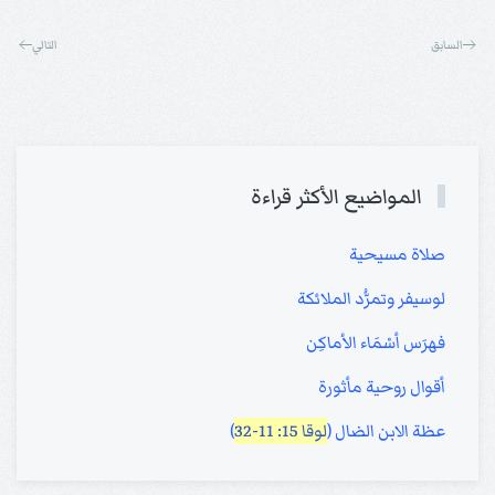
السابق
التالي
المواضيع الأكثر قراءة
صلاة مسيحية
لوسيفر وتمرُّد الملائكة
فهرَس أسْمَاء الأماكِن
أقوال روحية مأثورة
عظة الابن الضال (
لوقا 15: 11-32
)