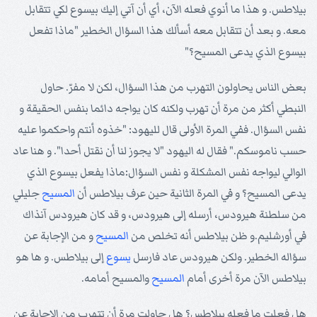
بيلاطس. و هذا ما أنوي فعله الآن، أي أن آتي إليك بيسوع لكي تتقابل
معه. و بعد أن تتقابل معه أسألك هذا السؤال الخطير "ماذا تفعل
بيسوع الذي يدعى المسيح؟"
بعض الناس يحاولون التهرب من هذا السؤال، لكن لا مفرّ. حاول
النبطي أكثر من مرة أن تهرب ولكنه كان يواجه دائما بنفس الحقيقة و
نفس السؤال. ففي المرة الأولى قال لليهود: "خذوه أنتم واحكموا عليه
حسب ناموسكم." فقال له اليهود "لا يجوز لنا أن نقتل أحدا". و هنا عاد
الوالي ليواجه نفس المشكلة و نفس السؤال:ماذا يفعل بيسوع الذي
يدعى المسيح؟ و في المرة الثانية حين عرف بيلاطس أن
المسيح
جليلي
من سلطنة هيرودس، أرسله إلى هيرودس، و قد كان هيرودس آنذاك
في أورشليم.و ظن بيلاطس أنه تخلص من
المسيح
و من الإجابة عن
سؤاله الخطير. ولكن هيرودس عاد فارسل
يسوع
إلى بيلاطس. و ها هو
بيلاطس الآن مرة أخرى أمام
المسيح
والمسيح أمامه.
هل فعلت ما فعله بيلاطس؟ هل حاولت مرة أن تتهرب من الإجابة عن