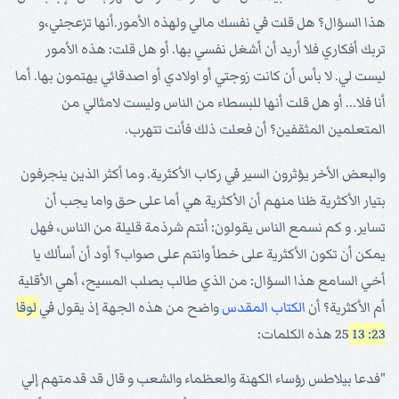
هذا السؤال؟ هل قلت في نفسك مالي ولهذه الأمور.أنها تزعجني،و
تربك أفكاري فلا أريد أن أشغل نفسي بها. أو هل قلت: هذه الأمور
ليست لي. لا بأس أن كانت زوجتي أو اولادي أو اصدقائي يهتمون بها. أما
أنا فلا... أو هل قلت أنها للبسطاء من الناس وليست لامثالي من
المتعلمين المثقفين؟ أن فعلت ذلك فأنت تتهرب.
والبعض الأخر يؤثرون السير في ركاب الأكثرية. وما أكثر الذين ينجرفون
بتيار الأكثرية ظنا منهم أن الأكثرية هي أما على حق واما يجب أن
تساير. و كم نسمع الناس يقولون: أنتم شرذمة قليلة من الناس، فهل
يمكن أن تكون الأكثرية على خطأ وانتم على صواب؟ أود أن أسألك يا
أخي السامع هذا السؤال: من الذي طالب بصلب المسيح، أهي الأقلية
أم الأكثرية؟ أن
الكتاب المقدس
واضح من هذه الجهة إذ يقول في
لوقا
23: 13
25 هذه الكلمات:
"فدعا بيلاطس رؤساء الكهنة والعظماء والشعب و قال قد قدمتهم إلي