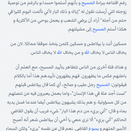
رغم اقتناعه ببراءة
المسيح
و بأنهم أسلموا حسدا،و بالرغم من توصية
زوجته التي أرسلت تقول له "إياك و ذلك البار لأني تألمت اليوم كثيرا في
حلم من أجله" أراد أن يرضي الشعب و يعمل بوحي من الأكثرية و
هكذا أسلم
المسيح
إلى مشيئتهم.
مسكين أنت يا بيلاطس و مسكين كلمن يتخذ موقفا مماثلا. لان من
يخاف الناس لا يخاف
الله
و من يخاف
الله
لا يخاف الناس.
و هناك فئة أخرى من الناس تتظاهر بتأييد المسيح، مع العلم أن
باطنهم عكس ما يظهرون. فهم يظهرون تأييدهم هذا أما بالكلام
فيقولون:
المسيح
رجل طيب و صالح، أي كما قال بيلاطس قبلهم
"لست أجد علة في هذا الإنسان"، واما بعمل يعبرون فيه عن تنصلهم
من كل مسؤولية. و هم بذلك يشبهون بيلاطس أيضا عندما غسل يديه
بماء و قال: "أني بريء من دم هذا البار".شيء غريب أن يقول القاضي
الحاكم "أني بريء" ألا ترى معي يا أخي أن بيلاطس شعر أنه أصبح
الأسير المتهم و
يسوع
القاضي. نعم قال عن نفسه "بريء" ولكن السماء