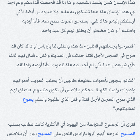
هذا الإنسان كمن يفسد الشعب. و ها أنا قد فحصت قدامكم ولم أجد
في هذا الإنسان علة مما تشتكون به عليه. ولا هيرودس أيضا. لأني
أرسلتكم إليه.و ها لا شيء يستحق الموت صنع منه. فأنا أؤدبه
واطلقه." و كان مضطرا أن يطلق لهم كل عيد واحد.
"فصرخوا بجملتهم قائلين خذ هذا واطلق لنا باراباس"و ذاك كان قد
طرح في السجن لأجل فتنة حدثت في المدينة و قتل... فقال لهم ثالثة
فأي شر عمل هذا. أني لم أجد فيه علة للموت. فأنا أودبه واطلقه.
"فكانوا يلجون بأصوات عظيمة طالبين أن يصلب. فقويت أصواتهم
واصوات رؤساء الكهنة. فحكم بيلاطس أن تكون طلبتهم. فاطلق لهم
الذي طرح السجن لأجل فتنة و قتل الذي طلبوه واسلم
يسوع
لمشيئتهم."
فترى أن الجموع المتراصة من اليهود أي الأكثرية كانت تطالب بصلب
المسيح
. لدرجة أنهم آثروا باراباس اللص على
المسيح
البار. أن بيلاطس