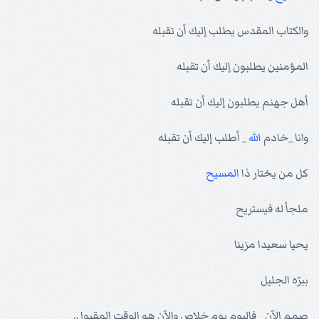
والكتاب المقدس يطلب إليك أن تقبله
المؤمنين يطلبون إليك أن تقبله
أهل جهنم يطلبون إليك أن تقبله
وانا _خادم
الله
_ أطلب إليك أن تقبله
كل من يختار ذا
المسيح
ملجأ له فيستريح
يحيا سعيدا مزينا
ببرّه الجليل
صمم الآن _ فاليوم يوم خلاص والآن هو الوقت المقبول.