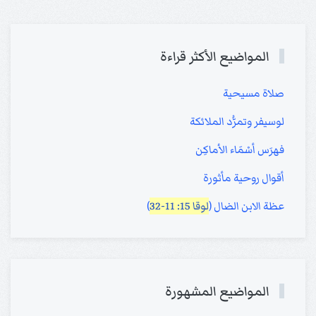
المواضيع الأكثر قراءة
صلاة مسيحية
لوسيفر وتمرُّد الملائكة
فهرَس أسْمَاء الأماكِن
أقوال روحية مأثورة
عظة الابن الضال (
لوقا 15: 11-32
)
المواضيع المشهورة