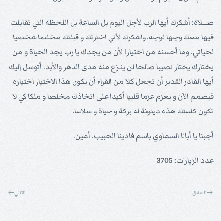
صـــلاة: أشكرك أيها الرب لأجل اليوم بل الساعة بل اللحظة التي تقابلت
فيها معك وجها لوجه. واشكرك لأني اخترتك و قبلتك مخلصا شخصيا
لحياتي. وما أحسنه من اختيار! لأن من يجدك يا رب يجد الحياة و من
يختارك يختار نصيبا صالحا لن ينـزع منه مدى الدهر والأبد. أتوسل إليك
أيها القادر القدير أن تجعل كلا من القراء أن يكون هذا الاختيار اختياره
فيصمم الآن و يعزم عزما قلبيا أكيدا على اتخاذك مخلصا و ملكا كي لا
تكون كلمتك هذه دينونة له بركة و حياة و سلاما.
أجبنا يا أبانا السماوي باسم فادينا الحبيب. أمين.
عدد الزيارات: 3705
السابق
التالي