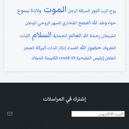
الموت
ولادة يسوع
النور
روح الرب
السرقة
الرجل
وعد الله
الفصح
حواء
الفخاري
السهر الروحي
الوطن
السلام
العالم
رحمة الله
الحماية
الثبات
الشيطان
حضور الله
البركة
الظروف
الفساد
إنكار الذات
العجز
إبليس
الكنيسة
الميلاد
الطفل
التضحية
covid-19
إشترك في المراسلات