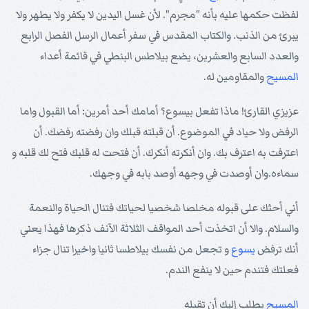
لفظت حكمها عليه بأنه "مجرم". لأن غسل اليدين لا يكفر ولا يطهر ولا
يبرئ من الذنب. والكتاب المقدس في سفر أعمال الرسل الفصل الرابع
والعدد السابع والعشرين، يضع بيلاطس البنطي في قائمة أعداء
المسيح
والمقاومين له.
عزيزي القارئ! ماذا تفعل بيسوع؟ أمامك أحد أمرين: أما القبول واما
الرفض ولا حياد في الموضوع. أن قبلته قبلك وان رفضته رفضك. أن
اعترفت به اعترف بك. وان أنكرته أنكرك. أن فتحت له قلبك فتح لك قلبه و
سماءه.وان أوصدت في وجهه أوصد بابه في وجهك.
أني أحثك على قبوله مخلصا شخصيا لحياتك فتنال الحياة والنعمة
والسلام. والا أن اتخذت أحد المواقف الثلاثة الآنف ذكرها فهذا يعني
أنك ترفض
يسوع
و تجعل من نفسك بيلاطسا ثانيا واخيرا تنال جزاء
فعلتك فتندم حين لا ينفع الندم.
المسيح
يطلب إليك أن تقبله