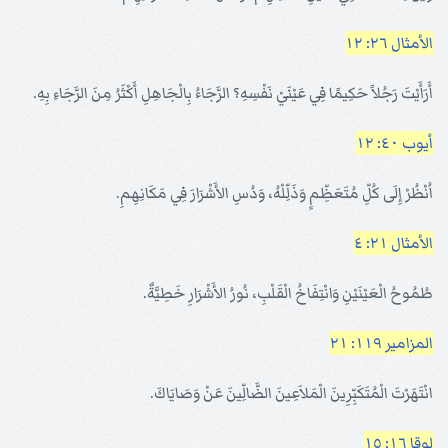
الأمثال ٢٦: ١٢
أَرَأَيْتَ رَجُلاً حَكِيمًا فِي عَيْنَيْ نَفْسِهِ؟ الرَّجَاءُ بِالْجَاهِلِ أَكْثَرُ مِنَ الرَّجَاءِ بِهِ.
أيوب ٤٠: ١٢
اُنْظُرْ إِلَى كُلِّ مُتَعَظِّمٍ وَذَلِّلْهُ، وَدُسِ الأَشْرَارَ فِي مَكَانِهِمِ.
الأمثال ٢١: ٤
طُمُوحُ الْعَيْنَيْنِ وَانْتِفَاخُ الْقَلْبِ، نُورُ الأَشْرَارِ خَطِيَّةٌ.
المزامير ١١٩: ٢١
انْتَهَرْتَ الْمُتَكَبِّرِينَ الْمَلاَعِينَ الضَّالِّينَ عَنْ وَصَايَاكَ.
لوقا ١٦: ١٥