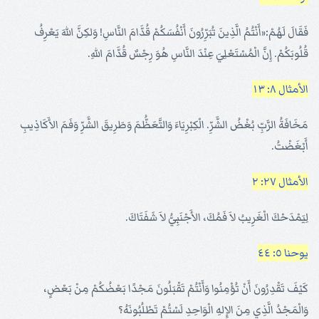
فَقَالَ لَهُمْ:«أَنْتُمُ الَّذِينَ تُبَرِّرُونَ أَنْفُسَكُمْ قُدَّامَ النَّاسِ! وَلكِنَّ اللهَ يَعْرِفُ
قُلُوبَكُمْ. إِنَّ الْمُسْتَعْلِيَ عِنْدَ النَّاسِ هُوَ رِجْسٌ قُدَّامَ اللهِ.
الأمثال ٨: ١٣
مَخَافَةُ الرَّبِّ بُغْضُ الشَّرِّ. الْكِبْرِيَاءَ وَالتَّعَظُّمَ وَطَرِيقَ الشَّرِّ وَفَمَ الأَكَاذِيبِ
أَبْغَضْتُ.
الأمثال ٢٧: ٢
لِيَمْدَحْكَ الْغَرِيبُ لاَ فَمُكَ، الأَجْنَبِيُّ لاَ شَفَتَاكَ.
يوحنا ٥: ٤٤
كَيْفَ تَقْدِرُونَ أَنْ تُؤْمِنُوا وَأَنْتُمْ تَقْبَلُونَ مَجْدًا بَعْضُكُمْ مِنْ بَعْضٍ،
وَالْمَجْدُ الَّذِي مِنَ الإِلهِ الْوَاحِدِ لَسْتُمْ تَطْلُبُونَهُ؟