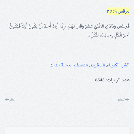
مرقس ٩: ٣٥
فَجَلَسَ وَنَادَى الاثْنَيْ عَشَرَ وَقَالَ لَهُمْ:«إِذَا أَرَادَ أَحَدٌ أَنْ يَكُونَ أَوَّلاً فَيَكُونُ
آخِرَ الْكُلِّ وَخَادِمًا لِلْكُلِّ».
الشر
,
الكبرياء
,
السقوط
,
التعظم
,
محبة الذات
عدد الزيارات: 6543
السابق
التالي