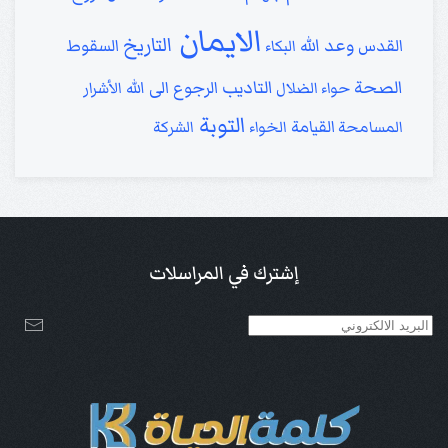
الايمان
التاريخ
وعد الله
القدس
السقوط
البكاء
الصحة
التاديب
الرجوع الى الله
حواء
الضلال
الأشرار
التوبة
القيامة
المسامحة
الخواء
الشركة
إشترك في المراسلات