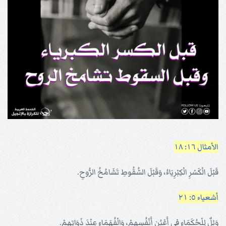
الأمثال ١٦: ١٨
قَبْلَ الْكَسْرِ الْكِبْرِيَاءُ، وَقَبْلَ السُّقُوطِ تَشَامُخُ الرُّوحِ.
أشعياء ٥: ٢١
وَيْلٌ لِلْحُكَمَاءِ فِي أَعْيُنِ أَنْفُسِهِمْ، وَالْفُهَمَاءِ عِنْدَ ذَوَاتِهِمْ.