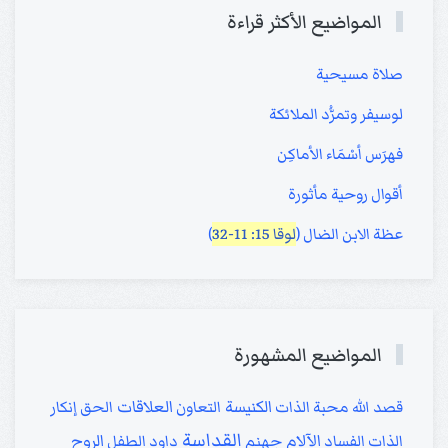
المواضيع الأكثر قراءة
صلاة مسيحية
لوسيفر وتمرُّد الملائكة
فهرَس أسْمَاء الأماكِن
أقوال روحية مأثورة
عظة الابن الضال (
لوقا 15: 11-32
)
المواضيع المشهورة
الكنيسة
العلاقات
قصد الله
محبة الذات
التعاون
الحق
إنكار
القداسة
الآلام
الروح
الذات
الفساد
جهنم
داود
الطفل