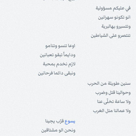
في عليكم مسؤولية
انو تكونو سهرانين
وتتسيرو بهالبرية
تنتصرو على الشياطين
اوعا تنسو وتنامو
ودايماً تبقو تعبانين
لازم نخدم بمحبة
ونبقى دائما فرحانين
سنين طويلة من الحرب
وحوالينا قتل وضرب
ولا ساعة تخلّى عنا
ولا عمالنا متل الغرب
يسوع
قرّب يجينا
ونحن الو مشتاقين