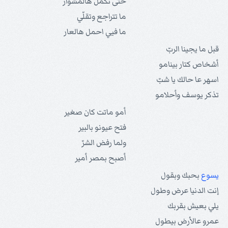
حتى نكمل هالمشوار
ما تتراجع وتقلّي
ما فيي احمل هالعار
قبل ما يجينا الربّ
أشخاص كتار بينامو
اسهر عا حالك يا شبّ
تذكر يوسف وأحلامو
أمو ماتت كان صغير
فتح عيونو بالبير
ولما رفض الشرّ
أصبح بمصر أمير
يسوع
بحبك وبقول
إنت الدنيا عرض وطول
يلي بعيش بقربك
عمرو عالأرض بيطول