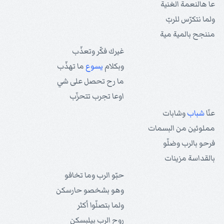
عا هالنعمة الغنية
ولما نتكرّس للربّ
مننجح بالمية مية
غيرك فكّر وتعذّب
وبكلام
يسوع
ما تهذّب
ما رح تحصل على شي
اوعا تجرب تتحزّب
عنّا
شباب
وشابات
مملوئين من البسمات
فرحو بالرب وضلّو
بالقداسة مزينات
حبّو الرب وما تخافو
وهو بشخصو حارسكن
ولما بتصلّوا أكثر
روح الرب بيلبسكن