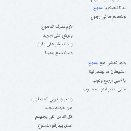
بدنا نحبك يا
يسوع
وللعالم ما في رجوع
لازم نذرف الدموع
ونركع على اجرينا
وبدنا نبشر على طول
وبدنا نتبع راعينا
ولما نمشي مع
يسوع
الشيطان ما بيقدر لينا
يا خيي ارجع وتوب
حتى تصير ابنو المحبوب
واصرخ يا ربّي المصلوب
من جهنم نجينا
كل الناس اللي يجهنم
عمل بيذرفو الدموع