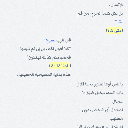
الإنسان،
بل بكل كلمة تخرج من فم
الله
"
(
متى ٤:٤
)
قال الرب
يسوع
:
"كلا أقول لكم، بل إن لم تتوبوا
فجميعكم كذلك تهلكون".
(
لوقا 13 : 3
)
هذه بداية المسيحية الحقيقية.
يا ناس أوعا تفكرو نحنا قلال
باب السما بيضل ضيّق لا
مجال
لدخول أي شخص بدون
الصليب
لشوّه ليسوع وهيك صار إلنا