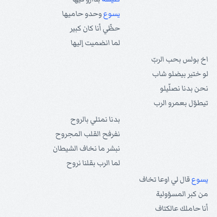
يسوع
وحدو حاميها
حظّي أنا كان كبير
لما انضميت إليها
اخ بولس بحب الربّ
لو ختير بيضلو شاب
نحن بدنا نصلّيلو
تيطوّل بعمرو الرب
بدنا نمتلي بالروح
نفرفح القلب المجروح
نبشر ما نخاف الشيطان
لما الرب بقلنا نروح
يسوع
قال لي اوعا تخاف
من كبر المسؤولية
أنا حاملك عالكتاف