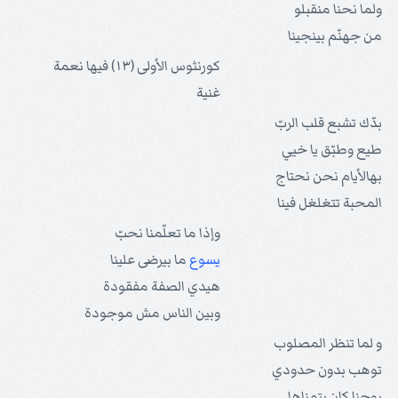
ولما نحنا منقبلو
من جهنّم بينجينا
كورنثوس الأولى (۱۳) فيها نعمة
غنية
بدّك تشبع قلب الربّ
طيع وطبّق يا خيي
بهالأيام نحن نحتاج
المحبة تتغلغل فينا
وإذا ما تعلّمنا نحبّ
يسوع
ما بيرضى علينا
هيدي الصفة مفقودة
وبين الناس مش موجودة
و لما تنظر المصلوب
توهب بدون حدودي
يوحنا كان يتمناها