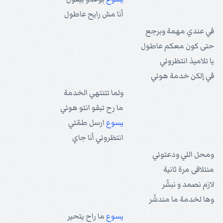
أنا مش رايح عاطول
في عندي مهمة وبرجع
حتى كون معكم عاطول
يا تلاميذ انتظروني
في إلكن خدمة هوني
ولما تتنتهي الخدمة
ما رح تبقو انتو هوني
يسوع
ارسل طمّني
انتظروني أنا جاي
ومحل اللي ودعتوني
منتلاقى مرة ثانية
لازم نصمد و نبشّر
وها لخدمة ما مندشّر
يسوع
ما راح يتحير