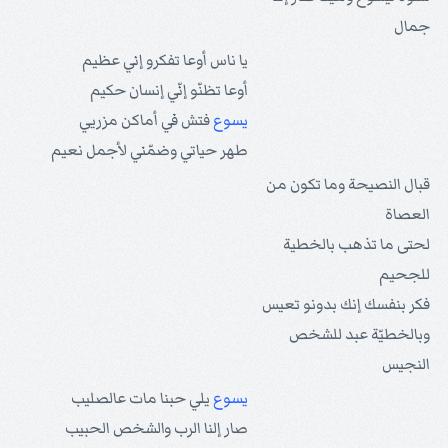
جمال
یا ناس أوعا تفكرو إني عظيم
أوعا تظنّو إنّي إنسان حكيم
يسوع
فتش في أماكن مزريي
طهر حياتي وضمّني لأجمل نعيم
قبال النصيحة وما تكون من
العصاة
لحتى ما تذهب بالخطية
للجحيم
فكر بنفسك إنك بدونو تعيس
وبالخطيّة عبد للشخص
النجيس
يسوع
يلي حبنا مات عالصليب
صار إلنا الرب والشخص الحبيب