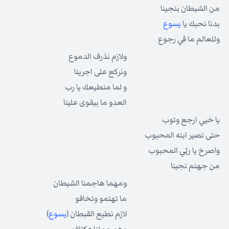
من الشيطان بنجينا
بدنا نحبك يا
يسوع
وللعالم ما في رجوع
ولازم نذرف الدموع
ونركع على اجرينا
و لما منطيعك يا رب
العدو ما بيقوى علينا
يا خيي ارجع وتوب
حتى تصير ابنه المحبوب
واصرخ يا ربّي المحبوب
من جهنم نجينا
ومهما هاجمنا الشيطان
ما تهتمو وتخافو
لازم نطيع القبطان (
يسوع
)