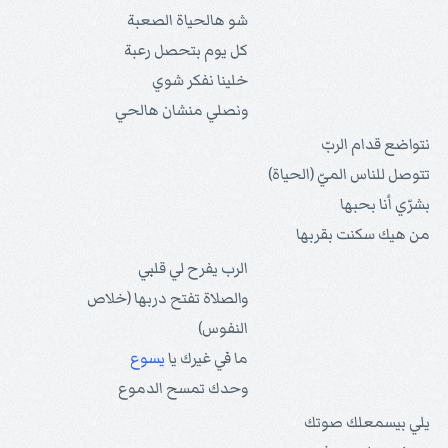
شو هالحياة الصعبة
كل يوم بتحصل رعبة
خلينا نفكر شوي
ونصلي منشان هالحي
نتواضع قدام الربّ
تتوصل للناس الميّ (الحياة)
بشرّي أنا بحبها
من هيك سكنت بقربها
الرب يفرح لي قلبي
والصلاة تفتح دربها (خلاص
النفوس)
ما في غيرك يا
يسوع
وحدك تمسح الدموع
يلي بيسمعلك صوتك