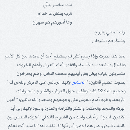
انت بتخسر يدلّي
الرب يفتش عا خدام
وعا أمورهم هو سهران
ولما نمتلي بالروح
ونسكّر فم الشيطان
بعد هذا نظرت وإذا جمع كثير لم يستطع أحد أن يعده، من كل الأمم
والقبائل والشعوب والألسنة، واقفون أمام العرش وأمام الخروف
متسربلين بثياب بيض وفي أيديهم سعف النخل، وهم يصرخون
بصوت عظيم قائلين: "
الخلاص
لإلهنا الجالس على العرش وللخروف ".
وجميع الملائكة كانوا واقفين حول العرش، والشيوخ والحيوانات
الأربعة، وخروا أمام العرش على وجوههم وسجدوا لله قائلين: " آمين!
البركة والمجد والحكمة والشكر والكرامة والقدرة والقوة لإلهنا إلى أبد
الآبدين. آمين"!. وأجاب واحد من الشيوخ قائلا لي: "هؤلاء المتسربلون
بالثياب البيض، من هم؟ ومن أين أتوا "؟. فقلت له: " يا سيد أنت تعلم