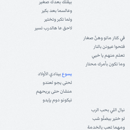
بيقلك بعدك صغير
وعالسما بعد بكير
ولما تكبر وتختير
لاحق عا هالدرب تسير
في كتار ماتو وهنّ صغار
فتحوا عيونن بالنار
تعلم منهم يا خيي
وما تكون بأمرك محتار
يسوع
بينادي الأولاد
لحتى يجو لعندو
منشان حتى يريحهم
تيكونو دوم بإيدو
نيال اللي بحب الرب
لو ختير بيضلّو شب
ومهما تعب بالخدمة