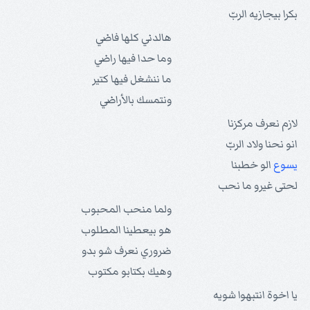
بكرا بيجازيه الربّ
هالدني كلها فاضي
وما حدا فيها راضي
ما ننشغل فيها كتير
ونتمسك بالأراضي
لازم نعرف مركزنا
انو نحنا ولاد الربّ
يسوع
الو خطبنا
لحتى غيرو ما نحب
ولما منحب المحبوب
هو بيعطينا المطلوب
ضروري نعرف شو بدو
وهيك بكتابو مكتوب
يا اخوة انتبهوا شويه