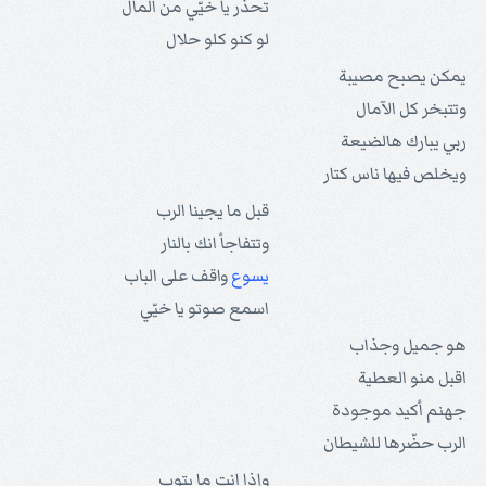
تحذر يا خيّي من المال
لو كنو كلو حلال
يمكن يصبح مصيبة
وتتبخر كل الآمال
ربي يبارك هالضيعة
ويخلص فيها ناس كتار
قبل ما يجينا الرب
وتتفاجأ انك بالنار
يسوع
واقف على الباب
اسمع صوتو يا خيّي
هو جميل وجذاب
اقبل منو العطية
جهنم أكيد موجودة
الرب حضّرها للشيطان
وإذا انت ما بتوب