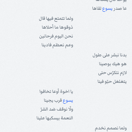
عا صدر
يسوع
لقاها
ولما تتمتع فيها قال
ذوقوها ما أحلاها
نحن اليوم فرحانين
وعم نعظم فادينا
بدنا نبشر على طول
هو هيك بوصينا
لازم نتكرّس حتى
يتغلغل حبّو فينا
يا اخوة أوعا تخافوا
يسوع
قرب يجينا
ولّا نوقف ضد الشرّ
النعمة بيسكبها علينا
ولما نصمم نخدم