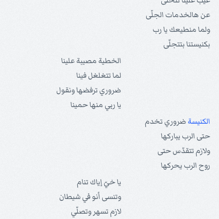
عيب علينا نتخلّى
عن هالخدمات الجلّى
ولما منطيعك يا رب
بكنيستنا بتتجلّى
الخطية مصيبة علينا
لما تتغلغل فينا
ضروري ترفضها ونقول
يا ربي منها حمينا
الكنيسة
ضروري تخدم
حتى الرب يباركها
ولازم تتقدّس حتى
روح الرب يحركها
يا خيّ إياك تنام
وتنسى أنو في شيطان
لازم تسهر وتصلّي