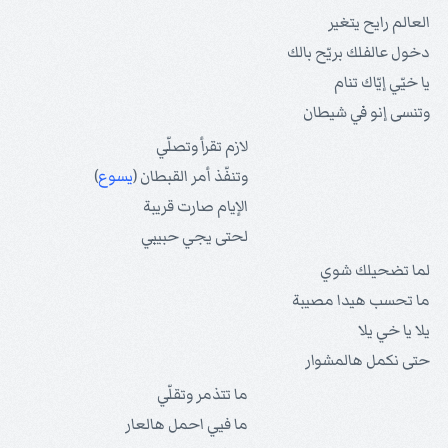
العالم رايح يتغير
دخول عالفلك بريّح بالك
يا خيّي إيّاك تنام
وتنسى إنو في شيطان
لازم تقرأ وتصلّي
وتنفّذ أمر القبطان (
يسوع
)
الإيام صارت قريبة
لحتى يجي حبيبي
لما تضحيلك شوي
ما تحسب هيدا مصيبة
يلا يا خي يلا
حتى نكمل هالمشوار
ما تتذمر وتقلّي
ما فيي احمل هالعار