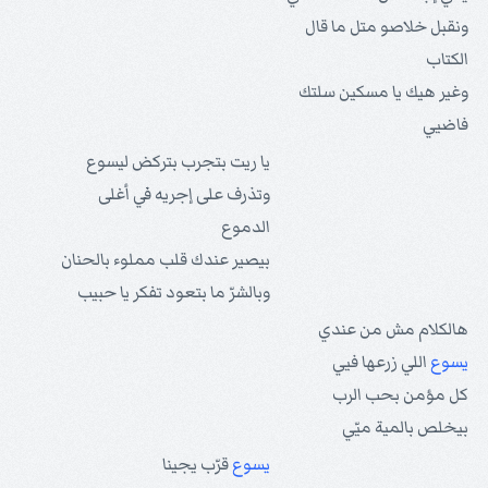
ونقبل خلاصو متل ما قال
الكتاب
وغير هيك يا مسكين سلتك
فاضيي
يا ريت بتجرب بتركض ليسوع
وتذرف على إجريه في أغلى
الدموع
بيصير عندك قلب مملوء بالحنان
وبالشرّ ما بتعود تفكر يا حبيب
هالكلام مش من عندي
يسوع
اللي زرعها فيي
كل مؤمن بحب الرب
بيخلص بالمية ميّي
يسوع
قرّب يجينا