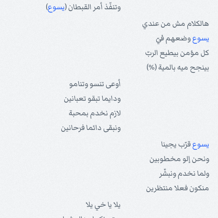
وتنفّذ أمر القبطان (
يسوع
)
هالكلام مش من عندي
يسوع
وضعهم فيّ
كل مؤمن بيطيع الربّ
بينجح ميه بالمية (%)
أوعى تنسو وتنامو
ودايما تبقو تعبانين
لازم نخدم بمحبة
ونبقى دائما فرحانين
يسوع
قرّب يجينا
ونحن إلو مخطوبين
ولما نخدم ونبشّر
منكون فعلا منتظرين
يلا يا خي يلا