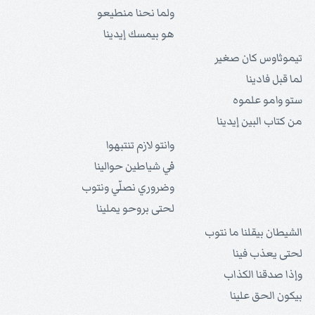
ولما نحنا منطيعو
هو بيمسك إيدينا
تيموثاوس كان صغير
لما قبل فادينا
ستو وامو علموه
من كتاب البين إيدينا
وانتو لازم تنتبهوا
في شياطين حوالينا
وضروري نصلّي ونتوب
لحتى بروحو يملينا
الشيطان بيقلنا ما نتوب
لحتى يعذب فينا
وإذا صدقنا الكذاب
بيكون الحق علينا