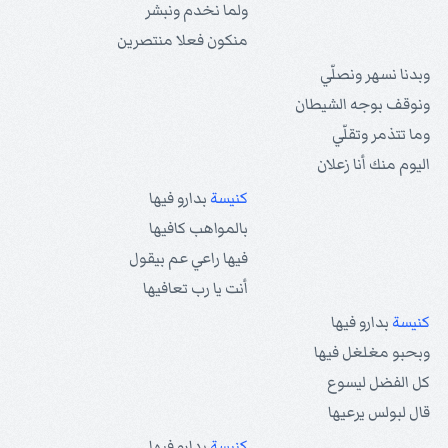
ولما نخدم ونبشر
منكون فعلا منتصرين
وبدنا نسهر ونصلّي
ونوقف بوجه الشيطان
وما تتذمر وتقلّي
اليوم منك أنا زعلان
كنيسة
بدارو فيها
بالمواهب كافيها
فيها راعي عم بيقول
أنت يا رب تعافيها
كنيسة
بدارو فيها
وبحبو مغلغل فيها
كل الفضل ليسوع
قال لبولس يرعيها
كنيسة
بدارو فيها