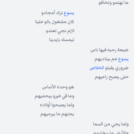
ما تهتمو وتخافو
يسوع
ترك أمجادو
كان مشغول بالو علينا
لازم نجي لعندو
تيمسك بايدينا
ضيعة رحبه فيها ناس
يسوع
عم بيناديهم
ضروري يقبلو
الخلاص
حتى يصبح راعيهم
هو وحده الأساس
وما في غيرو بيحميهم
ولما يصبحوا أولاده
يجنهم ما بيرميهم
ولما يجي من السما
عالأرض ما بيخليهم