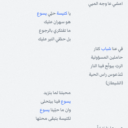
امشي عا وجه الميي
يا
كنيسة
حبّي
يسوع
هو سهران عليك
ما تفتكري بالرجوع
بل حطّي النير عليك
في عنا
شباب
كتار
حاملين المسؤولية
الربّ بيولّع فينا النار
تَندَعوس راس الحية
(الشيطان)
محبتنا لما بتزيد
يسوع
فينا بيتحلى
وان ما حبّينا
يسوع
لكنيسة بتبقى محلها