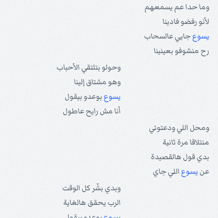
وما حدا عم يسمعهم
لأنو رفضو فادينا
يسوع
جايي عالسحاب
رح منشوفو بعينينا
وحولو بتلتقي الأحباب
وهو مشتاق إلينا
يسوع
بوعدو بيقول
أنا مش رايح عاطول
ومحل اللي ودعتوني
منتلاقا مرة ثانية
بدي قول هالقصيدة
عن
يسوع
اللي جاي
وبدي بشّر كل الوقت
الرب يحقق هالغاية
يسوع
بوعدو بيقول