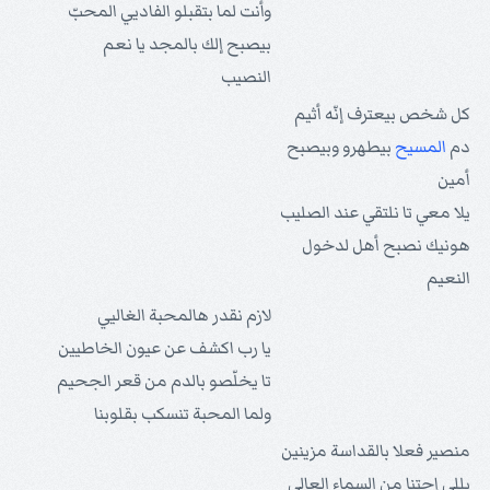
وأنت لما بتقبلو الفاديي المحبّ
بيصبح إلك بالمجد يا نعم
النصيب
كل شخص بيعترف إنّه أثيم
دم
المسيح
بيطهرو وبيصبح
أمين
يلا معي تا نلتقي عند الصليب
هونيك نصبح أهل لدخول
النعيم
لازم نقدر هالمحبة الغاليي
يا رب اكشف عن عيون الخاطيين
تا يخلّصو بالدم من قعر الجحيم
ولما المحبة تنسكب بقلوبنا
منصير فعلا بالقداسة مزينين
يللي إجتنا من السماء العالي