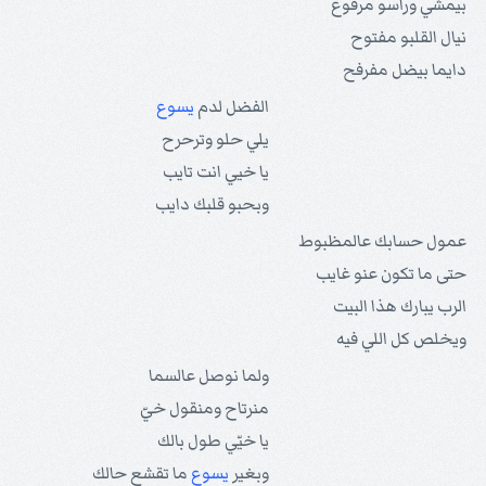
بيمشي وراسو مرفوع
نيال القلبو مفتوح
دايما بيضل مفرفح
الفضل لدم
يسوع
يلي حلو وترحرح
يا خيي انت تايب
وبحبو قلبك دايب
عمول حسابك عالمظبوط
حتى ما تكون عنو غايب
الرب يبارك هذا البيت
ويخلص كل اللي فيه
ولما نوصل عالسما
منرتاح ومنقول خيّ
يا خيّي طول بالك
وبغير
يسوع
ما تقشع حالك