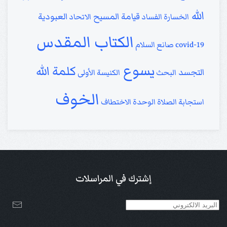
الله
قيامة المسيح
العبودية
الخسارة
الفساد
الاتحاد
الكتاب المقدس
covid-19
صانع السلام
يسوع
كلمة الله
التجسد
البحث
الكنيسة الأولى
الخوف
استجابة الصلاة
الوحدة
الاختطاف
إشترك في المراسلات