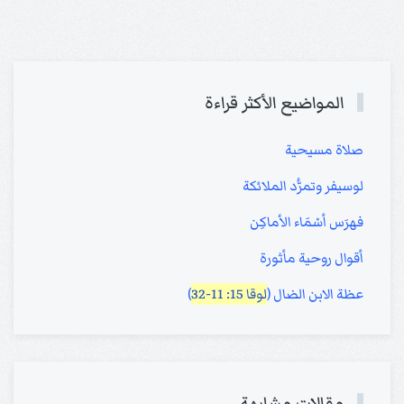
المواضيع الأكثر قراءة
صلاة مسيحية
لوسيفر وتمرُّد الملائكة
فهرَس أسْمَاء الأماكِن
أقوال روحية مأثورة
عظة الابن الضال (
لوقا 15: 11-32
)
مقالات مشابهة