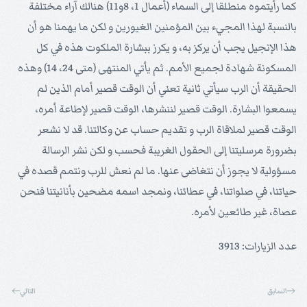
كما رأيتموه منطلقا إلى السماء (أعمال 1، 8و11) هنالك آراء مختلفة
بالنسبة لهذا المجيء بين المؤمنين الغيورين و لكن ما يهمنا هو أن
هذا الإنجيل يجب أن يركز به، و يكرز ببشارة الملكوت هذه في كل
المسكونة شهادة لجميع الأمم. ثم يأتي المنتهى (متى 24، 14) وهذه
الحقيقة أن الرب سيأتي ثانية تعني أن الوقت قصير أمام الذين لم
يسمعوا البشارة. الوقت قصير لننشرها، الوقت قصير لإطاعة أمره،
الوقت قصير لملاقاة الرب و تقديم حساب عن وكالتنا. قد لا نشعر
بضرورة مرسليتنا إلى الحقول الغريبة فحسب و لكن نشر الرسالة
مسؤولية لا يجوز أن نتغاضى عنها. ما لم نعش للرب ونتمم قصده في
حياتنا، في صلواتنا، في عطائنا، ونمجد اسمه مضحين بأنانيتنا فنحن
عصاة، غير طائعين لأمره.
عدد الزيارات: 3913
السابق
التالي