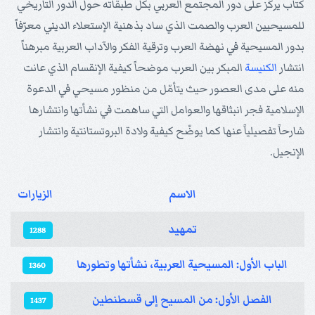
كتاب يركّز على دور المجتمع العربي بكل طبقاته حول الدور التاريخي
للمسيحيين العرب والصمت الذي ساد بذهنية الإستعلاء الديني معرّفاً
بدور المسيحية في نهضة العرب وترقية الفكر والآداب العربية مبرهناً
انتشار
الكنيسة
المبكر بين العرب موضحاً كيفية الإنقسام الذي عانت
منه على مدى العصور حيث يتأمّل من منظور مسيحي في الدعوة
الإسلامية فجر انبثاقها والعوامل التي ساهمت في نشأتها وانتشارها
شارحاً تفصيلياً عنها كما يوضّح كيفية ولادة البروتستانتية وانتشار
الإنجيل.
الاسم
الزيارات
المقالات
تمهيد
1288
الباب الأول: المسيحية العربية، نشأتها وتطورها
1360
الفصل الأول: من المسيح إلى قسطنطين
1437