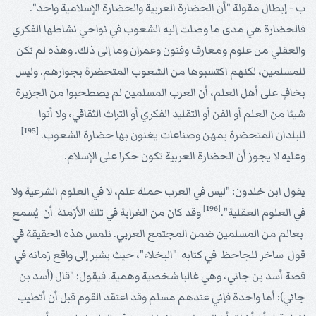
ب - إبطال مقولة "أن الحضارة العربية والحضارة الإسلامية واحد".
فالحضارة هي مدى ما وصلت إليه الشعوب في نواحي نشاطها الفكري
والعقلي من علوم ومعارف وفنون وعمران وما إلى ذلك. وهذه لم تكن
للمسلمين، لكنهم اكتسبوها من الشعوب المتحضرة بجوارهم. وليس
بخافٍ على أهل العلم، أن العرب المسلمين لم يصطحبوا من الجزيرة
شيئا من العلم أو الفن أو التقليد الفكري أو التراث الثقافي، ولا أتوا
[195]
للبلدان المتحضرة بمهن وصناعات يغنون بها حضارة الشعوب.
وعليه لا يجوز أن الحضارة العربية تكون حكرا على الإسلام.
يقول ابن خلدون: "ليس في العرب حملة علم، لا في العلوم الشرعية ولا
[196]
في العلوم العقلية".
وقد كان من الغرابة في تلك الأزمنة أن يُسمع
بعالم من المسلمين ضمن المجتمع العربي. نلمس هذه الحقيقة في
قول ساخر للجاحظ في كتابه "البخلاء"، حيث يشير إلى واقع زمانه في
قصة أسد بن جاني، وهي غالبا شخصية وهمية. فيقول: "قال (أسد بن
جاني): أما واحدة فإني عندهم مسلم وقد اعتقد القوم قبل أن أتطيب