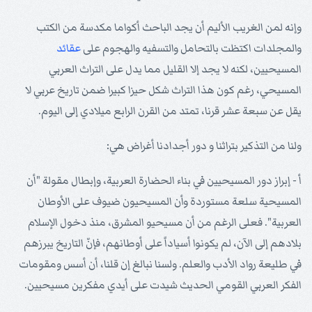
وإنه لمن الغريب الأليم أن يجد الباحث أكواما مكدسة من الكتب
والمجلدات اكتظت بالتحامل والتسفيه والهجوم على
عقائد
المسيحيين، لكنه لا يجد إلا القليل مما يدل على التراث العربي
المسيحي، رغم كون هذا التراث شكل حيزا كبيرا ضمن تاريخ عربي لا
يقل عن سبعة عشر قرنا، تمتد من القرن الرابع ميلادي إلى اليوم.
ولنا من التذكير بتراثنا و دور أجدادنا أغراض هي:
أ - إبراز دور المسيحيين في بناء الحضارة العربية، وإبطال مقولة "أن
المسيحية سلعة مستوردة وأن المسيحيون ضيوف على الأوطان
العربية". فعلى الرغم من أن مسيحيو المشرق، منذ دخول الإسلام
بلادهم إلى الآن، لم يكونوا أسياداً على أوطانهم، فإنّ التاريخ يبرزهم
في طليعة رواد الأدب والعلم. ولسنا نبالغ إن قلنا، أن أسس ومقومات
الفكر العربي القومي الحديث شيدت على أيدي مفكرين مسيحيين.