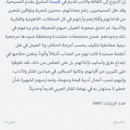
إن النـزوع إلى الثقافة والأدب قديم في
كنيسة
المشرق بقدم المسيحية.
وقد ظل المسيحيين، رغم معاناتهم، محبين للحرية وتوّاقين للتعبير
عن قناعاتهم وأفكارهم وآرائهم في كل المجالات، اللاهوتية والفكرية
والأدبية. لم تخنق صعوبة العيش حبهم للمعرفة، ولم يردعهم في
ذلك وجودهم ضمن مجتمعات متشددة ومنغلقة تسودها مرجعية
دينية مطاطية تتكيف بحسب أمزجة الحكام، ولا العيش في ظل
أنظمة مستبدة كالت لهم من العذاب أشكالاً وألوناً، وتفنن حكامها في
ابتداع طرق وأساليب لإذلالهم. بل على العكس من ذلك، لقد تفوقوا
على كثيرين من أقرانهم، وكانوا السباقين في ميادين الفكر والآداب،
وإليهم تنسب أعمال أدبية قيمة ومهمة، ولمدارسهم الشهيرة شأن
خطير لا يستهان به في نهضة الفكر العربي قديماً وحديثاً.
عدد الزيارات: 1067
السابق
التالي