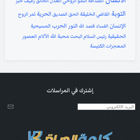
الصداقة
النمو الروحي
العدل
الخالق
رغيف خبز
التوبة
الحرية
الخليقة
القاضي
الحق
الصديق
ثمر الروح
الإنسان
الحرب
النور
المسيحية
الفساد
قصد الله
الحقيقية
محبة الله
الآلام
رئيس السلام
البحث
العصور
الكنيسة
المعجزات
إشترك في المراسلات