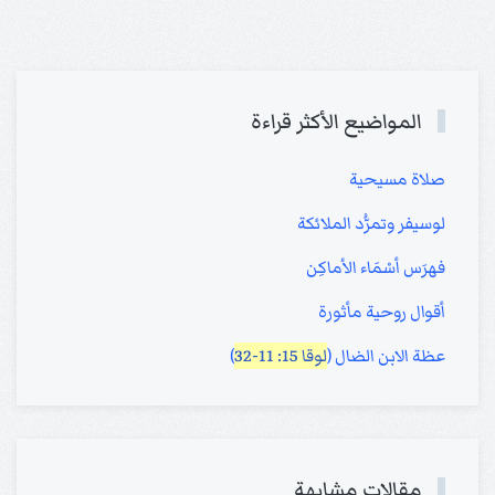
المواضيع الأكثر قراءة
صلاة مسيحية
لوسيفر وتمرُّد الملائكة
فهرَس أسْمَاء الأماكِن
أقوال روحية مأثورة
عظة الابن الضال (
لوقا 15: 11-32
)
مقالات مشابهة