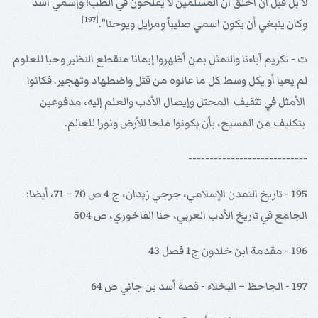
لا بل قبل أن أخلق أن المسلمين لا يفلحون في الطب! وإسمي أسد
[197]
وكان ينبغي أن يكون اسمي صليباً ومرايل ويوحنا".
ت - تكريم آباءنا والتمثل بمن أظهروا إيمانا منقطع النظير وحبا للعلوم
لم يعيا أو يكل وسط كل ما عانوه من قتل واضطهاد وتهجير. فكانوا
الأمثل في تثقيف المحتل وإيصال الأدب والعلم إليه، مدفوعين
بتكليف من المسيح، بأن يكونوا ملحا للأرض ونورا للعالم.
----------------------------
195 - تاريخ التمدن الإسلامي، جرجي زيدان، ج 4 ص 70 – 71، أيضا:
الجامع في تاريخ الأدب العربي، حنا الفاخوري، ص 504
196 - مقدمة ابن خلدون ج1 فصل 43
197 - الجاحظ – البخلاء - قصة أسد بن جاني ص 64