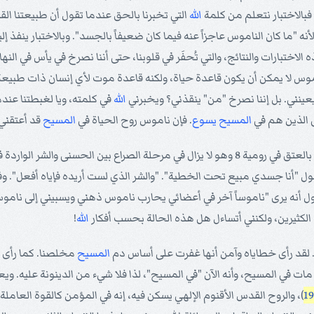
الله
التي تخبرنا بالحق عندما تقول أن طبيعتنا الق
أنه "ما كان الناموس عاجزاً عنه فيما كان ضعيفاً بالجسد". وبالاختبار ينفذ إ
الاختبارات والنتائج، والتي تُحفَر في قلوبنا، حتى أننا نصرخ في يأس في الن
اموس لا يمكن أن يكون قاعدة حياة، ولكنه قاعدة موت لأي إنسان ذات طبيعة شر
 يعينني. بل إننا نصرخ "من" ينقذني؟ ويخبرني
الله
في كلمته، ويا لغبطتنا عندم
المسيح
يسوع
. فإن ناموس روح الحياة في
المسيح
قد أعتقني 
قول "أنا جسدي مبيع تحت الخطية". "والشر الذي لست أريده فإياه أفعل". 
أنه يرى "ناموساً آخر في أعضائي يحارب ناموس ذهني ويسبيني إلى ناموس 
الكثيرين، ولكنني أتساءل هل هذه الحالة بحسب أفكار
الله
!
 لقد رأى خطاياه وآمن أنها غفرت على أساس دم
المسيح
مخلصنا. كما رأى 
د مات في المسيح، وأنه الآن "في المسيح"، لذا فلا شيء من الدينونة عليه. 
)، والروح القدس الأقنوم الإلهي يسكن فيه، إنه في المؤمن كالقوة العامل