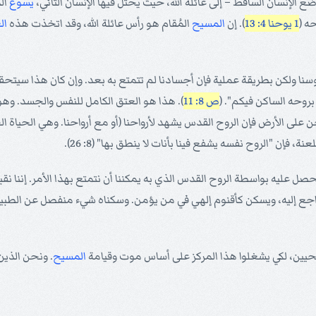
 الإنسان الساقط – إلى عائلة الله، حيث يحتل فيها الإنسان الثاني،
يسوع
الم
ه (
1 يوحنا 4: 13
). إن
المسيح
المُقام هو رأس عائلة الله، وقد اتخذت هذه
ال
وسنا ولكن بطريقة عملية فإن أجسادنا لم تتمتع به بعد. وإن كان هذا سيتحقق 
روحه الساكن فيكم". (
ص 8: 11
). هذا هو العتق الكامل للنفس والجسد. وهو 
حن على الأرض فإن الروح القدس يشهد لأرواحنا (أو مع أرواحنا. وهي الحياة الجد
ن "الروح نفسه يشفع فينا بأنات لا ينطق بها" (8: 26).
 نحصل عليه بواسطة الروح القدس الذي به يمكننا أن نتمتع بهذا الأمر. إننا نق
ع إليه، ويسكن كأقنوم إلهي في من يؤمن. وسكناه شيء منفصل عن الطبيعة 
حيين، لكي يشغلوا هذا المركز على أساس موت وقيامة
المسيح
. ونحن الذين 