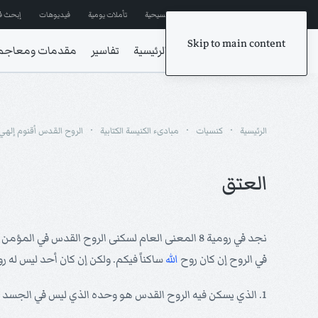
إشترك في المراسلات
ترانيم مسيحية
تأملات يومية
فيديوهات
إبحث ف
Skip to main content
الرئيسية
تفاسير
مقدمات ومعاجم
الرئيسية
كنسيات
مبادىء الكنيسة الكتابية
الروح القدس أقنوم إلهي
العتق
في الروح إن كان روح
الله
ساكناً فيكم. ولكن إن كان أحد ليس له ر
1. الذي يسكن فيه الروح القدس هو وحده الذي ليس في الجسد بل في الروح.