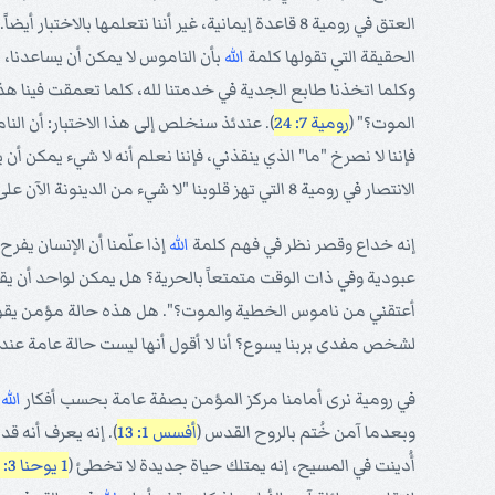
العتق في رومية 8 قاعدة إيمانية، غير أننا نتعلمها بالاختبار أيضاً. فبالاختبار نتعلم من كلمة
الحقيقة التي تقولها كلمة
الله
بأن الناموس لا يمكن أن يساعدنا، ل
وكلما اتخذنا طابع الجدية في خدمتنا لله، كلما تعمقت فينا هذه 
الموت؟" (
رومية 7: 24
). عندئذ سنخلص إلى هذا الاختبار: أن الن
فإننا لا نصرخ "ما" الذي ينقذني، فإننا نعلم أنه لا شيء يمكن أن
الانتصار في رومية 8 التي تهز قلوبنا "لا شيء من الدينونة الآن على الذين هم في
إنه خداع وقصر نظر في فهم كلمة
الله
عبودية وفي ذات الوقت متمتعاً بالحرية؟ هل يمكن لواحد أن ي
أعتقني من ناموس الخطية والموت؟". هل هذه حالة مؤمن يقول 
لشخص مفدى بربنا يسوع؟ أنا لا أقول أنها ليست حالة عامة عند 
في رومية نرى أمامنا مركز المؤمن بصفة عامة بحسب أفكار
الله
.
وبعدما آمن خُتم بالروح القدس (
أفسس 1: 13
). إنه يعرف أنه ق
أُدينت في المسيح، إنه يمتلك حياة جديدة لا تخطئ (
1 يوحنا 3: 19