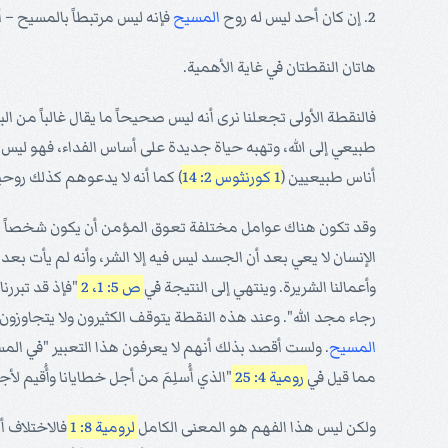
2. إن كان أحد ليس له روح
المسيح
فإنه ليس مرتبطاً بالمسيح – أ
هاتان النقطتان في غاية الأهمية.
فالنقطة الأولى تجعلنا نرى أنه ليس صحيحاً ما يقال غالباً من الب
طبيعي إلى الله، وتهبه حياة جديدة على أساس الفداء، فهو ليس بع
أناس طبيعيين (
1 كورنثوس 2: 14
) كما أنه لا يدعوهم كذلك روحيين (3: 1)، بل كانوا جسديين (3:
وقد تكون هناك عوامل مختلفة تعوق المؤمن أن يكون شخصاً روحياً.
الإنسان لا يعي بعد أن الجسد ليس فيه إلا الشر، وأنه لم يأت بع
وأعمالنا الشريرة. وينتهي إلى النتيجة في
ص 5: 1، 2
"فإذ قد تبررنا
رجاء مجد الله". وعند هذه النقطة يتوقف الكثيرون ولا يتجاوزون
المسيح
. ولست أقصد بذلك أنهم لا يعرفون هذا التعبير "في الم
مما قيل في
رومية 4: 25
"الذي أُسلِمَ من أجل خطايانا وأُقيم لأ
ولكن ليس هذا الفهم هو المعنى الكامل
لرومية 8: 1
فالاختلاف أن