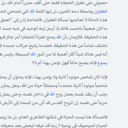
حصولي على غفران الخطايا فقط حتى أقف متبرراً أمام الله، بل 
الغفران
بواسطة دمه الثمين، بل إنها كلمة
الله
التي تمنحني الح
هذه الحالة لا تعالجها مسألة الغفران، فالحاجة إذن إلى "العتق
ما كان ضعيفاً بالجسد فالله إذ أرسل لبنه الوحيد في شبه جسد الخطية، ول
هذه الحقيقة. فالإيمان بأن
الله
يمنح غفراناً للخطايا أمر جائز قب
تختلف تماماً عن هذه الحقيقة. فعندما يتتبع حركات جسده كل لحظة
أنه ليس هناك شيئاً أكثر أهمية لنا من أمور
الله
البسيطة، وليس هناك
يسوع
فإنه يصبح مائتاً فهل تؤمن بهذا أم لا؟
شخصاً مولوداً ثانية متجدداً وممتلكاً حياة من الله، وهل يمك
يجب أن ينقذ نفسه بعمل روح
الله
في داخل نفسه. وحتى يصل إلى 
حزيناً على نفسه. إن الروح القدس قد أتى من السماء إلى الأرض ل
الصراع الموصوف في رومية 7 ربما قد عرفه