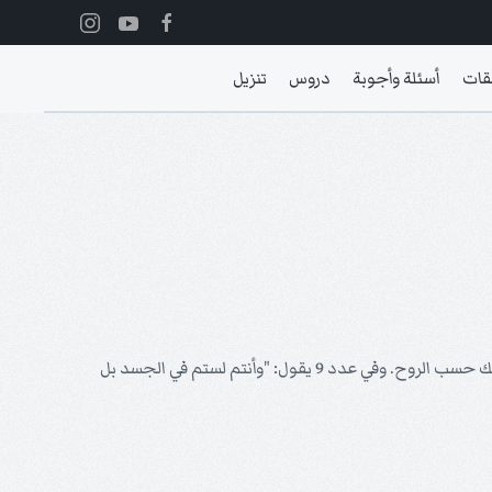
قات
أسئلة وأجوبة
دروس
تنزيل
نجد في رومية 8 المعنى العام لسكنى الروح القدس في المؤمن واضحاً بصورة جلية. فيخبرنا هذا الفصل بمؤمن يسلك حسب الجسد أو يسلك حسب الروح. وفي عدد 9 يقول: "وأنتم لستم في الجسد بل