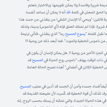
ديمة شريرة وفاسدة ولا يمكن تقويمها. وبالاختبار نتعلم
لينا الحق المعلن في كلمة
الله
أنه لا يمكن أن نساعد أنفسنا.
هاية قائلين: "ويحي أنا الإنسان الشقي! من ينقذني من جسد هذا
يرة. فإذا لم نمتلك العتق فإنه (أي الناموس) يديننا، ولذلك
ا نقبل كلمته "
يسوع
المسيح
ربنا" الذي ينقذني. فتأتي ترنيمة
من ناموس الخطية والموت". فما أبعد ذلك عن رومية 7!
إذا علّمنا أن الإنسان يفرح بالعتق في رومية 8 وهو لا يزال في مرحلة الصراع بين الحسنى والشر الواردة في الجزء الأخير من رومية 7. هل يمكن لإنسان أن يكون في
وفي ذات الوقت يهتف "ناموس روح الحياة في
المسيح
قد
الخطية الكائن في أعضائي" أهذه تصبح الحالة العامة
أيضاً فساد جسده وآمن أن الجسد قد أدين في صليب
المسيح
.
ويعرف كذلك أن قوة الخطية قد كُسرت لأن طبيعته القديمة قد
ة في هذه الحياة الجيدة، والتي تمكنه أن يسلك بحسب الروح. إنه