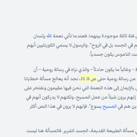
فئة ثالثة موجودة بينهما. فعندما تأتي نعمة
الله
بإنسان
م في الجسد بل في الروح". والرسول لا يسمي الكورنثيين أنهم
ت الناموس يكون جسدياً.
الباً ما يكون حادثاً – والذي نراه في رسالة رومية – أن
ل من رسالة رومية حتى
ص 5: 11
، نجد أنه يعالج مسألة خطايانا
ول بالإيمان إلى هذه النعمة التي نحن فيها مقيمون ونفتخر على
 إنهم يرون شيئاً من عمل المسيح، ولكنهم لا يدركون أنهم في
لذين هم في
المسيح
يسوع". فإنهم لا يرون في هذا النص أكثر
سألة الطبيعة القديمة، الجسد الشرير. فالمسألة هنا ليست