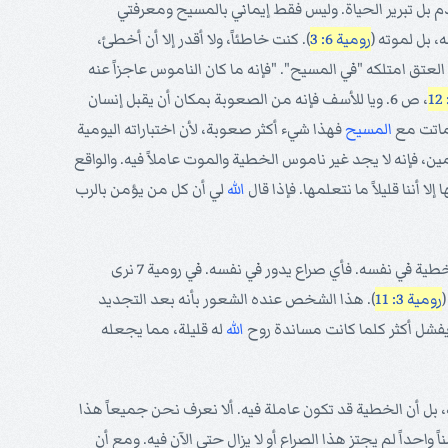
لدم بل تبرير الحياة. وليس فقط إيماني بالمسيح ومعرفتي
ه، بل لموته (
رومية 6: 3
). كنت خاطئاً، ولا أقدر إلا أن أخطئ،
عتق امتلكه "في المسيح". "فإنه ما كان الناموس عاجزاً عنه
، ص 6. ويا للأسف فإنه من الصعوبة بمكان أن يقبل إنسان
 ماتت مع
المسيح
فهذا شيء أكثر صعوبة، لأن اختباراته اليومية
ن، فإنه لا يجد غير ناموس الخطية والموت عاملاً فيه. والواقع
أننا قليلاً ما نتعلمها. فإذا قال
الله
لي أن كل من يؤمن بالرب
فإذا كان شخص مولوداً ثانية ولا يؤمن بهذا، فإنه يحاول أن يحسّن نفسه. والحياة الجديدة فيه ترغب أن تحيا بحسب أفكار الله، ولكنه يرى الخطية في نفسه. فأي صراع يدور في نفسه. في رومية 7 نرى
رومية 3: 11
). هذا الشخص عنده الشعور بأنه بعد التجديد
 يفشل أكثر كلما كانت مساندة روح
الله
له قليلة، مما يجعله
الأعماق في النفس. فالشخص في رومية 7 قد لا يسقط في خطايا مكشوفة، بل أن الخطية قد تكون عاملة فيه. ألا نعرف نحن جميعاً هذا
مؤمناً واحداً لم يجتز هذا الصراع أو لا يزال حتى الآن فيه. ومع أن