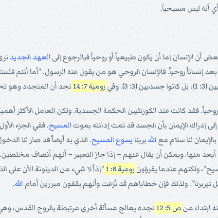
ي أنه ليس مسيحياً.
عض أن الإنسان إما أن يكون طبيعياً أو روحياً فبالرجوع إلى
العهد الجديد
نرى 
د إنساناً روحياً. فالإنسان الروحي هو من يقول عنه الرسول. "أما أنتم فلست
 3). وفي
رومية 7: 14
نجد أن المتجدد وهو تح
 فقد كانت عند الكورنثيين الحكمة الجسدية. ولكن العامل الأكثر أهمية – وغ
د إلى إدراك الإيمان بأن الجسد قد تمت إدانته بموت
المسيح
. ففي الجزء الأو
 بالإيمان لنا سلام مع
الله
بربنا
يسوع
المسيح
. الذي به أيضاً قد صار لنا الدخ
 أبعد منها. ويمكن أن يقال عنهم – إذا جاز التعبير – أنهم أنصاف مخلصين.
سيح"، ولكنهم عندما يقرؤون
رومية 8: 1
"إذاً لا شيء من الدينونة الآن على ا
جل تبريرنا". ولذلك فإن خطاياهم قد نُزعت وأنهم يقفون مبررين أمام
الله
.
ه ابتداء من
ص 5: 12
نجده يعالج مسألة أخرى مرتبطة بالروح القدس، وهي م