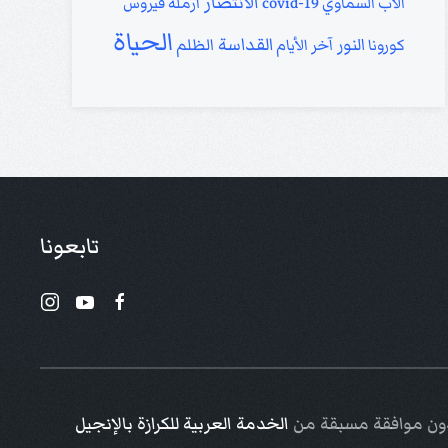
الانتصار
الأب السماوي
covid-19
أرملة
فيروس
الحياة
القداسة
النور
كورونا
آخر الأيام
الظلم
تابعونا
 دون موافقة مسبقة من
الخدمة العربية للكرازة بالإنجيل