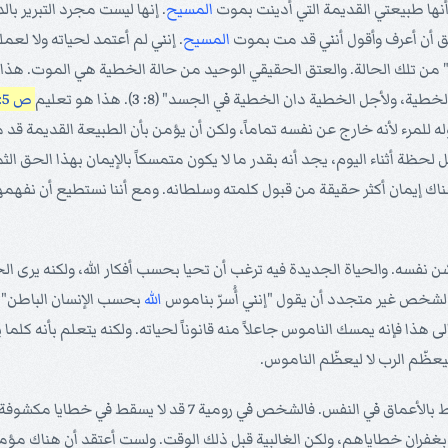
أنها طبيعتي القديمة التي أُدينت بموت
المسيح
. إنها ليست مجرد التبرير با
ق أن أعرف وأقول أنني قد مت بموت
المسيح
. إنني لم أعتمد لحياته ولا لعمل
" من تلك الحالة. والعتق الحقيقي الوحيد من حالة الخطية هي الموت. هذا ال
أجل الخطية دان الخطية في الجسد" (8: 3). هذا هو تعليم
ص 5: 12
وله للمرء لأنه خارج عن نفسه تماماً، ولكن أن يؤمن بأن الطبيعة القديمة قد
 أثناء اليوم، يجد أنه بقدر ما لا يكون متمسكاً بالإيمان بهذا الحق الثمي
 إيمان أكثر حقيقة من قبول كلمته وسلطانه. ومع أننا نستطيع أن نفهمها إلا 
ن لشخص غير متجدد أن يقول "إنني أُسرّ بناموس
الله
بحسب الإنسان الباطن" (
هذا فإنه يمسك الناموس جاعلاً منه قانوناً لحياته. ولكنه يتعلم بأنه كلما
يعظّم الرب لا ليعظّم الناموس.
فالمسألة هنا ليست الحياة في شكلها الظاهري العام، بل ما يرتبط ب
 البعض بعد معرفته بغفران خطاياهم، ولكن الغالبية قبل ذلك الوقت. ولست أعتقد أن هناك 