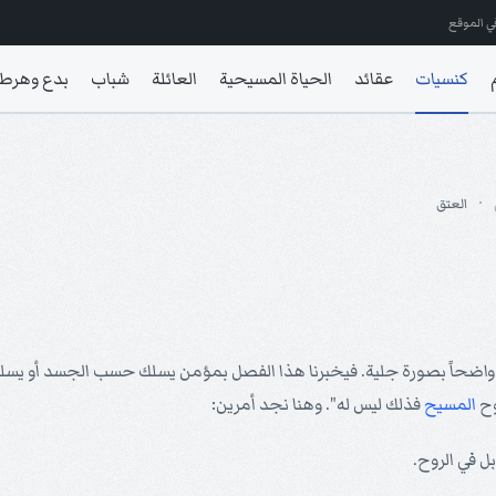
ي الموقع
كنسيات
عقائد
الحياة المسيحية
العائلة
شباب
بدع وهرط
العتق
وح
المسيح
فذلك ليس له". وهنا نجد أمرين: