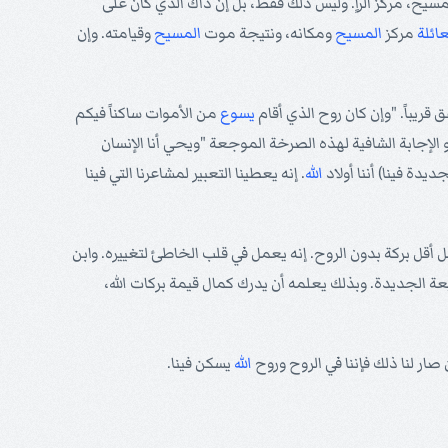
سيح، مركز الرأٍ. وليس ذلك فقط، بل إن ذاك الذي كان على
عائلة
مركز
المسيح
ومكانه، ونتيجة موت
المسيح
وقيامته. وإن
قريباً. "وإن كان روح الذي أقام
يسوع
من الأموات ساكناً فيكم
الإجابة الشافية لهذه الصرخة الموجعة "ويحي أنا الإنسان
يدة فينا) أننا أولاد
الله
. إنه يعطينا التعبير لمشاعرنا التي فينا
بل أقل بركة بدون الروح. إنه يعمل في قلب الخاطئ لتغييره. وابن
الجديدة. وبذلك يعلمه أن يدرك كمال قيمة بركات الله،
صار لنا ذلك فإننا في الروح وروح
الله
يسكن فينا.