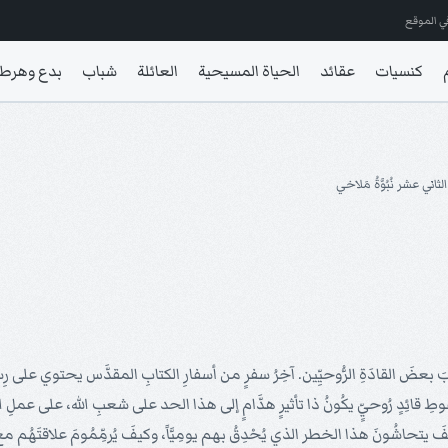
ي الموقع
كنسيات
عقائد
الحياة المسيحية
العائلة
شباب
بدع وهرط
لثاني عشر نُبُوَّةُ مَلاخي
عضَ القادَةِ الرُّوحيِّين. آخِرُ سفرٍ من أسفارِ الكتابِ المقدَّس يحتوي على رِسالَة
طِ قائِدٍ رُوحيٍّ يكُونُ ذا تأثيرٍ هدَّامٍ إلى هذا الحد على شعبِ الله، على عملِ
 يتحاشُونَ هذا الخطر الذي يُحْدِقُ بهم يومِيَّاً، وكيفَ يُرمِّمُومَ علاقتَهُم مع