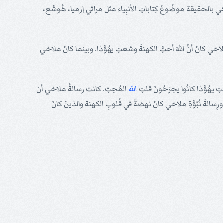
 بالحقيقة موضُوعُ كِتاباتِ الأنبِياء مثل مراثي إرميا، هُوشَع،
 ملاخي كانَ أنَّ اللهَ أحبَّ الكهنةَ وشعبَ يهُوَّذا. وبينما كانَ ملاخي
هُوَّذا كانُوا يجرَحُونَ قلبَ
الله
المُحِبّ. كانت رسالةُ ملاخي أن
ِسالةَ نُبُوَّةِ ملاخي كانَ نهضةً في قُلوبِ الكهنة والذينَ كانَ