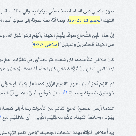
ظهرَ ملاخي على الساحة بعدَ حجَّي وزكريَّا بِحوالي مائة سنة، و
الكهنة (
نحميا 13: 23- 25
). وبما أنَّهُ ضمَّ صوتَهُ إلى صوتِ أنبياء 
إنَّ هذا النَّبِيّ الشُّجاع سوفَ يتَّهِمُ الكهنة بأنَّهُم تركوا سُبُلَ ا
من الكهنة مُحتَقَرينَ ودنيئينَ" (
مَلاخي 2: 7-9
).
كانَ ملاخي نبيَّاً عندما كانَ شعبُ اللهِ يجتازُونَ في تغيُّراتٍ، معَ
لهذا النبي التقيّ. إنَّ نُبُوَّةَ مَلاخي كانَ تحذيراً للقادَةِ الرُّوحيِّين
لم يُقدِّم آخِرُ أنبِياءِ العهدِ القديم الرُّؤى كما فعلَ زكريَّا، أو حجَّي،
مُهتَمِّينَ بمَعرفة وبمحبَّة
الله
. مثل هُوشَع، آمنَ ملاخي أنَّ شعب
عندما أرسلَ المسيحُ الحيُّ القائِم من الأموات رسالةً إلى كنيسةِ الجيل
يهُوَّذا، وخاصَّةً الكهنة، تركُوا محبَّتَهُم الأُولى – أي علاقتَهُم معَ
ال