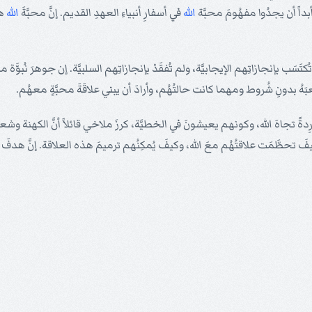
أبداً أن يجدُوا مفهُومَ محبَّة
الله
في أسفارِ أنبياءِ العهدِ القديم. إنَّ محبَّةَ
الله
هي
 تُكتَسَب بإنجازاتِهم الإيجابيَّة، ولم تُفقَدْ بإنجازاتِهم السلبيَّة. إن جوهرَ نُبوَّة
َّ شعبَهُ بدونِ شُروط ومهما كانت حالتُهُم، وأرادَ أن يبني علاقَةَ محبَّةٍ معهُم.
تجاهَ الله، وكونهم يعيشونَ في الخطيَّة، كرزَ ملاخي قائلاً أنَّ الكهنة وشعبَ ي
كيفَ تحطَّمَت علاقتُهُم معَ الله، وكيفَ يُمكِنُهم ترميمَ هذه العلاقة. إنَّ هدفَ ور