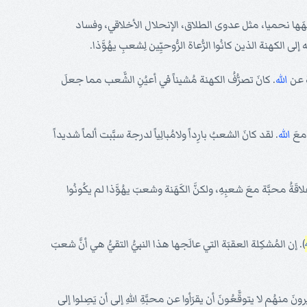
َهَها نحميا، مثل عدوى الطلاق، الإنحلال الأخلاقي، وفساد
 الكهنة الذين كانُوا الرُّعاة الرُّوحيِّين لِشعبِ يهُوَّذا.
دة عن
الله
. كانَ تصرُّفُ الكهنة مُشيناً في أعيُنِ الشَّعب مما جعلَ
 معَ
الله
. لقد كانَ الشعبُ بارِداً ولامُبالِياً لدرجة سبَّبت ألماً شديداً
علاقَةُ محبَّة معَ شعبِهِ، ولكنَّ الكَهَنة وشعبَ يهُوَّذا لم يكُونُوا
). إن المُشكِلة العقبَة التي عالَجها هذا النبيُّ التقيُّ هي أنَّ شعبَ
كُم قالَ الرَّبُّ" (1: 1، 2). بينما يقرَأُ الناسُ الكتابَ المقدَّس، كثيرونَ منهُم لا يتوقَّعُونَ أن يقرَأوا عن محبَّةِ اللهِ إلى أن يَصِلوا إلى