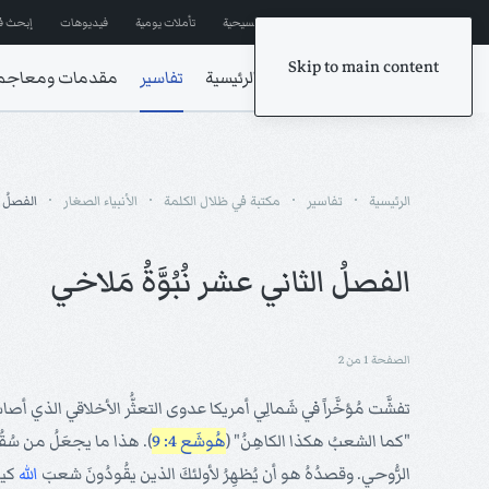
إشترك في المراسلات
ترانيم مسيحية
تأملات يومية
فيديوهات
إبحث ف
Skip to main content
الرئيسية
تفاسير
مقدمات ومعاجم
الرئيسية
تفاسير
مكتبة في ظلال الكلمة
الأنبياء الصغار
الفصلُ ا
الفصلُ الثاني عشر نُبُوَّةُ مَلاخي
الصفحة 1 من 2
تفشَّت مُؤخَّراً في شَمالِي أمريكا عدوى التعثُّر الأخلاقي الذي أصابَ ب
"كما الشعبُ هكذا الكاهِنُ" (
هُوشَع 4: 9
). هذا ما يجعَلُ من سُقُو
الرُّوحي. وقصدُهُ هو أن يُظهِرُ لأولئكَ الذين يقُودُونَ شعبَ
الله
كيفَ