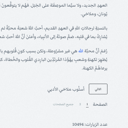
العهدِ الجديد، ولا سيَّما الموعِظَة على الجَبَل. فهُم لا يتوقَّعونَ 
يُونان، وملاخي.
بالنسبَةِ لرجالاتِ اللهِ في العهدِ القديم، أحبَّ اللهُ شعبَهُ محبَّةً لم
يُشارِكُ بما في قلبِه، ضمَّ صوتَهُ إلى الأنبِياء، وأعلنَ أنَّ اللهَ أحب
رُغمَ أنَّ محبَّة
الله
هي غير مشرُوطة، ولكن بسبب كونِ قُلوبهم بارِدةً 
يُظهِرَ لكهنةِ وشعبِ يهُوَّذا المُرتَدِّين البارِدي القُلوب والخُطاة، 
يرعاهُمُ الكهنة.
أسلُوب ملاخي الأدبي
التالي
الصفحة
1
2
جميع الصفحات
عدد الزيارات: 10494