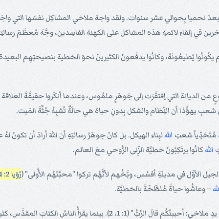
بعدَ نحميا بِحوالي عشر سنوات. ولقد واجهَ ملاخي المشاكِل نفسَها التي واج
آخرين في إلقاءِ لائمةِ هذه المشاكل على الكهنة الفاسِدين، وجَّهَ مُعظَمَ رسالتِه إلى
لله، ولم يكُونُوا يُطيعُونَهُ، وكانُوا يدفَعونَ الكثيرينَ نحوَ الخطية بنصيحتِهِم البعي
 نوعٍ من الديانة التي إفتقَرَت إلى جَوهَرٍ ملمُوس، وعندما أنكَروا حقيقَةَ العلاقة
 من شعبِ يهوُّذا أن النِّظام والشكل بِدونِ حياة هي حالَةٌ تُشبِهُ جُثَّةَ المَيت.
 مُتَحَدِّياً شعبَ
الله
لبِناءِ الهيكل. بل كانَ جوهَرُ رسالتِهِ أن اللهَ أرادَ أن تكونَ لهُ 
َ
الله
كانُوا يرتَكِبُونَ خطيَّة الزِّنى الرُّوحي معَ العالم.
 الأوَّل في مدينَةِ أفسُس، وبَّخُهم لأنَّهُم تركوا "محبَّتَهُم الأُولى" (
رُؤيا 2: 4
له
– وعاشُوا حياةً مُلطَّخَةً بالخطيَّة.
يبدأُ ملاخي نُبُوَّتَهُ بهذه الكلمات الجميلة: "وَحيُ كلمةِ الرَّبِّ على يدِ ملاخي: أحببتُ