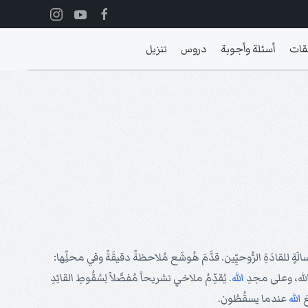
قات
أسئلة وأجوبة
دروس
تنزيل
ٍ للقادَةِ الرُّوحيِّين. قدَّمَ هُوشَع مُلاحظةً دقيقَةً وفي محلِّها:
 الله، وعلى مجدِ
الله
. يُقدِّمُ ملاخي تشريحاً مُفصَّلاً لِسُقُوطِ القائِدِ
َ
الله
عندما يسقُطُون.