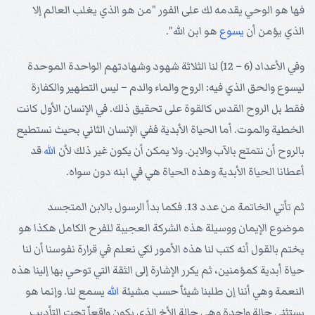
فها هو الوحي يقدمه لك على الفور "من هو الذي يغلب العالم إلا
الذي يؤمن أن
يسوع
هو ابن الله".
وفي الأعداد (6 – 12) لنا الثلاثة شهود وشهادتهم الواحدة الموحدة
ليسوع والحق الذي فيه: الروح والماء والدم – ليس التطهير والكفارة
فقط بل الروح القدس كالقوة على تحقيق ذلك. في الإنسان الأول كانت
الخطية والموت. أما الحياة الأبدية ففي الإنسان الثاني بحيث نستطيع
بالروح أن نتمتع بالآب والابن. ولا يمكن أن يكون غير ذلك لأن
الله
قد
أعطانا الحياة الأبدية وهذه الحياة هي في ابنه دون سواه.
ثم تأتي الخاتمة من عدد 13. فكما بدأ الرسول بالابن المتجسد
موضوع الإيمان ووسيلة هذه الشركة العجيبة للفرح الكامل هكذا هو
يختم بالقول أنه كتب لنا هذه الأمور لكي نعلم في قرارة نفوسنا أن لنا
حياة أبدية كمؤمنين، ثم يكرر الإشارة إلى الثقة التي توحي بها إلينا هذه
النعمة وهي أننا إن طلبنا شيئاً حسب مشيئة
الله
يسمع لنا. وإنما هو
يستثني حالة واحدة وهي حالة الأخ الذي يكون واقعاً تحت التأديب