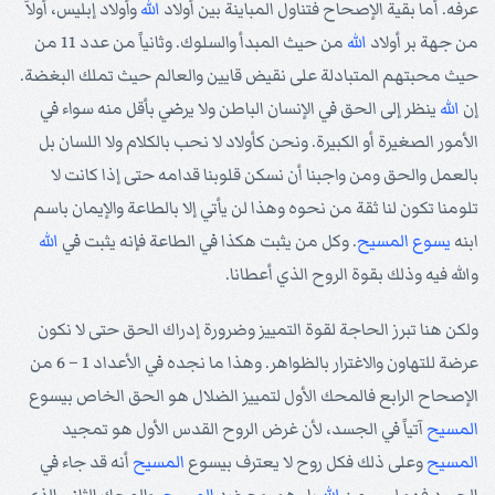
عرفه. أما بقية الإصحاح فتناول المباينة بين أولاد
الله
وأولاد إبليس، أولاً
من جهة بر أولاد
الله
من حيث المبدأ والسلوك. وثانياً من عدد 11 من
حيث محبتهم المتبادلة على نقيض قايين والعالم حيث تملك البغضة.
إن
الله
ينظر إلى الحق في الإنسان الباطن ولا يرضي بأقل منه سواء في
الأمور الصغيرة أو الكبيرة. ونحن كأولاد لا نحب بالكلام ولا اللسان بل
بالعمل والحق ومن واجبنا أن نسكن قلوبنا قدامه حتى إذا كانت لا
تلومنا تكون لنا ثقة من نحوه وهذا لن يأتي إلا بالطاعة والإيمان باسم
ابنه
يسوع
المسيح
. وكل من يثبت هكذا في الطاعة فإنه يثبت في
الله
والله فيه وذلك بقوة الروح الذي أعطانا.
ولكن هنا تبرز الحاجة لقوة التمييز وضرورة إدراك الحق حتى لا نكون
عرضة للتهاون والاغترار بالظواهر. وهذا ما نجده في الأعداد 1 – 6 من
الإصحاح الرابع فالمحك الأول لتمييز الضلال هو الحق الخاص بيسوع
المسيح
آتياً في الجسد، لأن غرض الروح القدس الأول هو تمجيد
المسيح
وعلى ذلك فكل روح لا يعترف بيسوع
المسيح
أنه قد جاء في