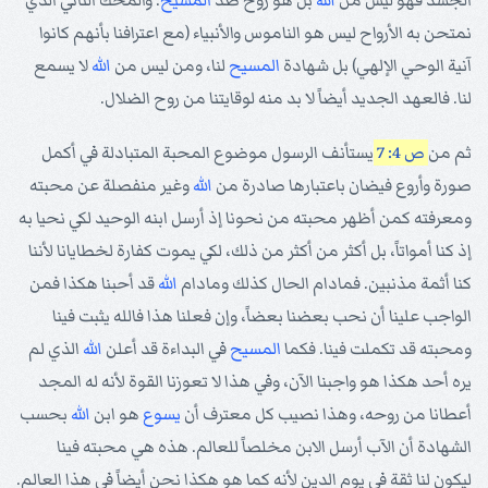
الجسد فهو ليس من
الله
بل هو روح ضد
المسيح
. والمحك الثاني الذي
نمتحن به الأرواح ليس هو الناموس والأنبياء (مع اعترافنا بأنهم كانوا
آنية الوحي الإلهي) بل شهادة
المسيح
لنا، ومن ليس من
الله
لا يسمع
لنا. فالعهد الجديد أيضاً لا بد منه لوقايتنا من روح الضلال.
ثم من
ص 4: 7
يستأنف الرسول موضوع المحبة المتبادلة في أكمل
صورة وأروع فيضان باعتبارها صادرة من
الله
وغير منفصلة عن محبته
ومعرفته كمن أظهر محبته من نحونا إذ أرسل ابنه الوحيد لكي نحيا به
إذ كنا أمواتاً، بل أكثر من أكثر من ذلك، لكي يموت كفارة لخطايانا لأننا
كنا أثمة مذنبين. فمادام الحال كذلك ومادام
الله
قد أحبنا هكذا فمن
الواجب علينا أن نحب بعضنا بعضاً، وإن فعلنا هذا فالله يثبت فينا
ومحبته قد تكملت فينا. فكما
المسيح
في البداءة قد أعلن
الله
الذي لم
يره أحد هكذا هو واجبنا الآن، وفي هذا لا تعوزنا القوة لأنه له المجد
أعطانا من روحه، وهذا نصيب كل معترف أن
يسوع
هو ابن
الله
بحسب
الشهادة أن الآب أرسل الابن مخلصاً للعالم. هذه هي محبته فينا
ليكون لنا ثقة في يوم الدين لأنه كما هو هكذا نحن أيضاً في هذا العالم.