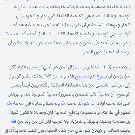
وهذه حقيقة مدهشة وعجيبة ولاسيما إذا قورنت بالعدد الثاني من
الإصحاح الثالث. هذه هي المحبة الكاملة التي تطرح الخوف إلى
الخارج، وهكذا نستطيع أن نقول بملء الفم نحن نحبه لأنه هو أحبنا
أولاً. وينتهي الإصحاح بفضح الادعاء الكاذب إذ يقول أحد بأنه يحب
الله
وهو يبغض أخاه لأن الأمرين مرتبطان معاً تمام الارتباط ولا يمكن أن
يوجد أحدهما بدون الآخر.
والإصحاح (5: 1 – 5) يفترض السؤال "من هو أخي" ويجيب عليه. "كل
من يؤمن أن
يسوع
هو
المسيح
فقد ولد من الله" وهكذا يشير الرسول
إلى الجانب الأسمى من هذه العلاقة العائلية ولكنه يبين أيضاً بنفس
الوضوح أن محبة الآب تتضمن بالضرورة محبة المولود منه والبرهان
على أننا نحب أولاد
الله
هو أننا نحب
الله
ونحفظ وصاياه فإن محبة
الله
تظهر في طاعته. وإذ نطيعه بدافع المحبة فإن وصاياه لا تكون ثقيلة
بل صالحة ومليئة بالبركة والتعزية. ولا عجب فإن كل من ولد من
الله
يغلب العالم. والإيمان هو الذي حاز هذه الغلبة. وإن شئت تحديداً أدق