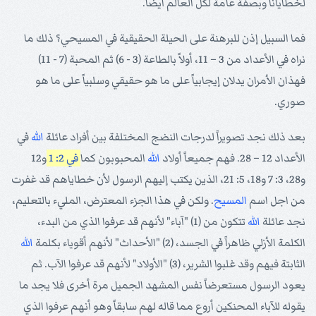
لخطايانا وبصفة عامة لكل العالم أيضاً.
فما السبيل إذن للبرهنة على الحيلة الحقيقية في المسيحي؟ ذلك ما
نراه في الأعداد من 3 – 11، أولاً بالطاعة (3 - 6) ثم المحبة (7 - 11)
فهذان الأمران يدلان إيجابياً على ما هو حقيقي وسلبياً على ما هو
صوري.
بعد ذلك نجد تصويراً لدرجات النضج المختلفة بين أفراد عائلة
الله
في
الأعداد 12 – 28. فهم جميعاً أولاد
الله
المحبوبون كما
في 2: 1
و12
و28، 3: 7 و18، 5: 21، الذين يكتب إليهم الرسول لأن خطاياهم قد غفرت
من اجل اسم
المسيح
. ولكن في هذا الجزء المعترض، المليء بالتعليم،
نجد عائلة
الله
تتكون من (1) "آباء" لأنهم قد عرفوا الذي من البدء،
الكلمة الأزلي ظاهراً في الجسد، (2) "الأحداث" لأنهم أقوياء بكلمة
الله
الثابتة فيهم وقد غلبوا الشرير، (3) "الأولاد" لأنهم قد عرفوا الآب. ثم
يعود الرسول مستعرضاً نفس المشهد الجميل مرة أخرى فلا يجد ما
يقوله للآباء المحنكين أروع مما قاله لهم سابقاً وهو أنهم عرفوا الذي