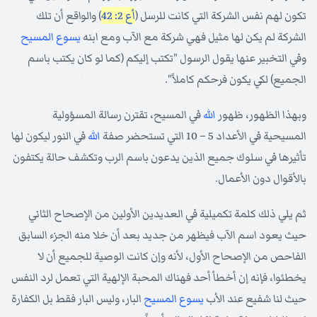
تكون لهم نفس الشركة التي كانت للرسل (
أع 2: 42
) والواقع أن تلك
الشركة لم يكن لها مثيل فهي شركة مع الآب ومع ابنه
يسوع
المسيح
وفي التخبير عنها يقول الرسول "تكتب إليكم (كما لو كان يكتب باسم
الجميع) لكي يكون فرحكم كاملاً".
وبهذا الظهور، ظهور
الله
في المسيح، تقترن رسالة المسؤولية
المسيحية في الأعداد 5 – 10 التي تستحضر صفة
الله
في النور ليكون لها
تأثيرها في سلوك جميع الذين يدعون باسم الرب وتكشف حالة يكتفون
بالأقوال دون الأعمال.
ثم يلي ذلك كلمة تكميلية في العديدين الأولين من الإصحاح الثاني
حيث يعود اسم الآب فيظهر من جديد بعد أن خلا منه الجزء السابق
الفاحص من الإصحاح الأول، لأنه وإن كانت الوصية للجميع أن لا
يخطئوا، فإنه إن أخطأ أحد فهناك المحبة الإلهية التي تعمل لرد النفس
حيث لنا شفيع عند الأب
يسوع
المسيح
البار، وليس البار فقط بل الكفارة