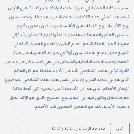
بسبب ارتكابه الخطية في ظروف خاصة ولذلك لا يتركه
الله
على الأرض
فيما بعد. ثم في هذه الكلمات الختامية من العدد 18 يواجه الرسول
روح اللأدرية، روح المتفلسفين الأغنسطيين، الذين يدعون بأنهم
ينشدون العلم والمعرفة فيتعلمون دائماً ولكنهم لا يصلون أبداً إلى
معرفة الحق بالمقابلة مع العلم اليقين والاقتناع العميق الداخلي
البهيج الذي يتمتع به القديسون أولاً في صورته المعنوية من حيث
الحفظ والصيانة ضد الخطية والشيطان التي هي نصيب كل من ولد من
الله
وثانياً في علمنا الشخصي بأننا من
الله
وبالمقابلة مع كل العالم
الذي هو في قبضة الشرير وثالثا في نفس هذا العلم الشخصي بموضوع
الإيمان الأعظم الذي هو ابن الله، فضلاً عن البصيرة التي أعطاها لنا
لنعرف الحق ونكون فيه، في ابنه
يسوع
المسيح، الذي هو الإله الحق
والحياة الأبدية، كما هو الحصن الحصين ضد الأصنام.
مقدمة الرسالتان الثانية والثالثة
التالي