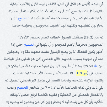
في البدء، (أليس هو الكل في الكل، الألف والياء، الأول والآخر، البداية
والنهاية؟) ولكنه يتوسع أكثر في حديثه للأحداث وأكثر منه في حديثه
للأولاد الصغار كمن هم بصفة خاصة أهداف أضداد
المسيح
الذين
يحاولون تضليلهم ولكنهم لهذا السبب محروسون بحراسة خاصة.
ثم من (2: 28) يستأنف الرسول خطابه العام لجميع "الأولاد"
المحبوبين محرضاً إياهم كمجموع أن يثبتوا في
المسيح
حتى إذا
أظهر يكون للفعلة الذين يضع الرسول نفسه معهم ثقة ولا يخجلون
منه في مجيئه بسبب نقصهم. فالبر العملي إذن هو الدليل على الولادة
من
الله
(2: 29). وهنا أيضاً يورد الرسول عبارة معترضة قصيرة ولكن في
محلها في (
ص 3: 1
– 3) متحدثاً عن محبة الآب باعتبارها الباعث
والقوة اللازمة لتشجيع وتعزية النفس في طريق البر العملي الضيق. ثم
يلي ذلك وفي تمام المناسبة الأعداد 4 – 7 عن شخص
المسيح
وعمله
بالانفصال المطلق عن الخطية وكفايته الكاملة لرفع خطايانا وذلك
للتأكيد بأن كل من يثبت فيه لا يخطئ وإن كل من يخطئ لم يبصره ولا