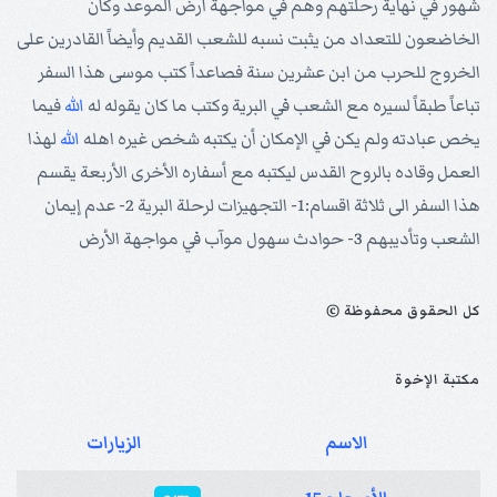
شهور في نهاية رحلتهم وهم في مواجهة أرض الموعد وكان
الخاضعون للتعداد من يثبت نسبه للشعب القديم وأيضاً القادرين على
الخروج للحرب من ابن عشرين سنة فصاعداً كتب موسى هذا السفر
تباعاً طبقاً لسيره مع الشعب في البرية وكتب ما كان يقوله له
الله
فيما
يخص عبادته ولم يكن في الإمكان أن يكتبه شخص غيره اهله
الله
لهذا
العمل وقاده بالروح القدس ليكتبه مع أسفاره الأخرى الأربعة يقسم
هذا السفر الى ثلاثة اقسام:1- التجهيزات لرحلة البرية 2- عدم إيمان
الشعب وتأديبهم 3- حوادث سهول موآب في مواجهة الأرض
© كل الحقوق محفوظة
مكتبة الإخوة
الاسم
الزيارات
المقالات