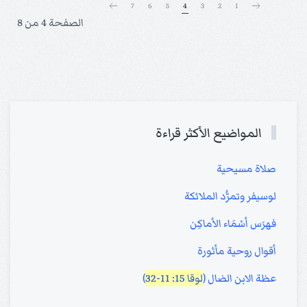
7
6
5
4
3
2
1
الصفحة 4 من 8
المواضيع الأكثر قراءة
صلاة مسيحية
لوسيفر وتمرُّد الملائكة
فهرَس أسْمَاء الأماكِن
أقوال روحية مأثورة
عظة الابن الضال (
لوقا 15: 11-32
)