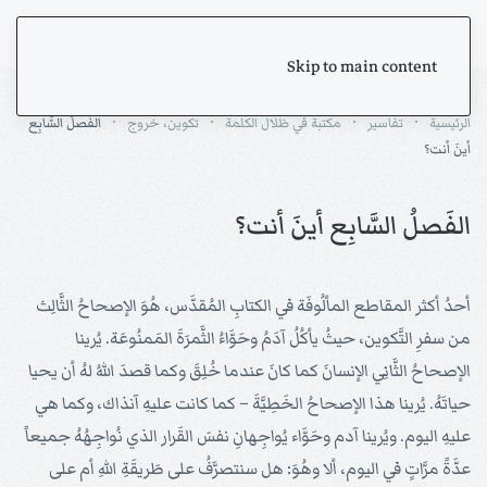
Skip to main content
الرئيسية
تفاسير
مكتبة في ظلال الكلمة
تكوين، خروج
الفَصلُ السَّابِع
أينَ أنت؟
الفَصلُ السَّابِع أينَ أنت؟
أحدُ أكثر المقاطع المألُوفَة في الكتابِ المُقدَّس، هُوَ الإصحاحُ الثَّالِث
من سفرِ التَّكوين، حيثُ يأكُلُ آدَمُ وحَوَّاءُ الثَّمرَةَ المَمنُوعَة. يُرينا
الإصحاحُ الثَّانِي الإنسانَ كما كانَ عندما خُلِقَ وكما قصدَ اللهُ لهُ أن يحيا
حياتَهُ. يُرينا هذا الإصحاحُ الخَطِيَّةَ – كما كانت عليهِ آنذاك، وكما هي
عليهِ اليوم. ويُرينا آدم وحَوَّاء يُواجِهانِ نفسَ القَرار الذي نُواجِهُهُ جميعاً
عدَّةً مرَّاتٍ في اليوم، ألا وهُوَ: هل سنتصرَّفُ على طَريقَةِ اللهِ أم على