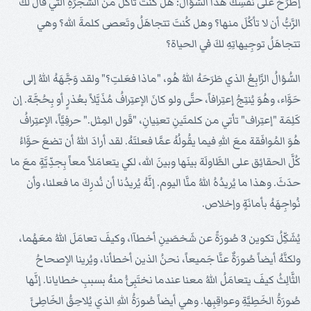
إطرَحْ على نفسِكَ هذا السُّؤال: هل كُنتَ تأكُلُ منَ الشَّجَرَةِ التي قالَ لكَ
الرَّبُّ أن لا تأكُلَ منها؟ وهل كُنتَ تتجاهَلُ وتَعصى كلمةَ الله؟ وهي
تتجاهَلُ توجِيهاتِهِ لكَ في الحياة؟
السُّؤالُ الرَّابِعُ الذي طَرَحَهُ اللهُ هُو، "ماذا فعَلتِ؟" ولقد وَجَّهَهُ اللهُ إلى
حَوَّاء، وهُوَ يُنتِجُ إعتِرافاً، حتَّى ولو كانَ الإعتِرافُ مُذَيَّلاً بعُذرٍ أو بِحُجَّة. إن
كَلِمَة "إعتِراف" تأتي من كلمتَينِ تعنِيانِ، "قَول المِثل." حرفِيَّاً، الإعتِرافُ
هُوَ المُوافَقة معَ اللهِ فيما يقُولُهُ عمَّا فعلتَهُ. لقد أرادَ اللهُ أن تضعَ حوَّاءُ
كُلَّ الحقائِق على الطَّاولَة بينَها وبينَ الله، لكي يتعامَلاً معاً بِجدِّيَّةٍ معَ ما
حدَثَ. وهذا ما يُريدُهُ اللهُ منَّا اليوم. إنَّهُ يُريدُنا أن نُدرِكَ ما فعلنا، وأن
نُواجِهَهُ بأمانَةٍ وإخلاص.
يُشَكِّلُ تكوين 3 صُورَةً عن شَخصَينِ أخطآا، وكيفَ تعامَلَ اللهُ معَهُما،
ولكنَّهُ أيضاً صُورَةٌ عنَّا جَميعاً، نحنُ الذين أخطأنا، ويُرينا الإصحاحُ
الثَّالِثُ كيفَ يتعامَلُ اللهُ معنا عندما نختَبِئُ منهُ بسببِ خطايانا. إنَّها
صُورَةُ الخَطِيَّةِ وعواقِبِها. وهي أيضاً صُورَةُ اللهِ الذي يُلاحِقُ الخَاطِئَ