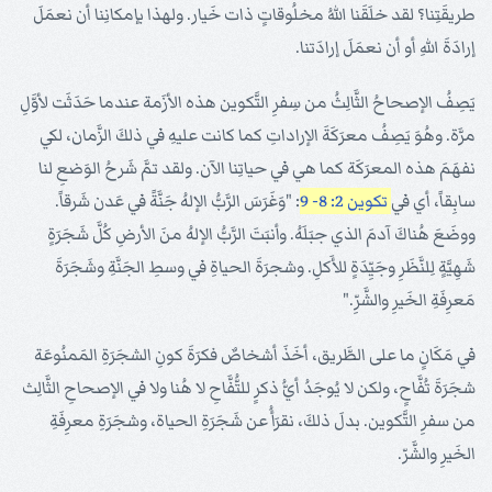
طريقَتِنا؟ لقد خلَقَنا اللهُ مخلُوقاتٍ ذات خَيار. ولهذا بإمكانِنا أن نعمَلَ
إرادَةَ اللهِ أو أن نعمَلَ إرادَتنا.
يَصِفُ الإصحاحُ الثَّالِثُ من سِفرِ التَّكوين هذه الأزَمة عندما حَدَثَت لأوَّلِ
مرَّة. وهُوَ يَصِفُ معرَكَةَ الإراداتِ كما كانت عليهِ في ذلكَ الزَّمان، لكي
نفهَمَ هذه المعرَكَة كما هي في حياتِنا الآن. ولقد تمَّ شَرحُ الوَضعِ لنا
سابِقاً، أي في
تكوين 2: 8- 9
: "وَغَرَسَ الرَّبُّ الإلهُ جَنَّةً في عَدن شَرقاً.
ووضَعَ هُناكَ آدمَ الذي جبَلَهُ. وأنبَتَ الرَّبُّ الإلهُ منَ الأرضِ كُلَّ شَجَرَةٍ
شَهِيَّةٍ لِلنَّظَرِ وجَيِّدَةٍ للأَكلِ. وشجرَةَ الحياةِ في وسطِ الجَنَّةِ وشَجَرَةَ
مَعرِفَةِ الخَيرِ والشَّرِّ."
في مَكَانٍ ما على الطَّريق، أخَذَ أشخاصٌ فكرَةَ كونِ الشجَرَةِ المَمنُوعَة
شجَرَةَ تُفَّاحٍ، ولكن لا يُوجَدُ أيُّ ذكرٍ للتُّفَّاحِ لا هُنا ولا في الإصحاحِ الثَّالِث
من سفرِ التَّكوين. بدلَ ذلكَ، نقرَأُ عن شَجَرَةِ الحياة، وشجَرَةِ معرِفَةِ
الخَيرِ والشَّرّ.