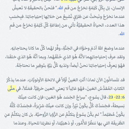
الإنسان، بَل بِكُلِّ كَلِمَةٍ تخرُجُ من فَمِ
الله
." فنَحنُ بالحقيقَةِ لا نَعيشُ
عندما نخرُجُ ونَبحَثُ عن طُرُقٍ نُشبِعُ من خلالِها إحتِياجاتِنا. فبِحَسَبِ
هذا العدد، الحياةُ الحقيقيَّةُ تأتي من إطاعَةِ كُلِّ كَلِمَةٍ تخرُجُ من فَمِ
الله
.
عندما وضعَ اللهُ آدَمَ وحَوَّاءَ في الجَنَّةِ، وفَّرَ لهُما كُلَّ ما كانا يحتاجانِهِ.
ولقد عرفَ إحتياجاتِهِما لأنَّهُ هُوَ الذي خَلَقَهُما. وبما أنَّهُ هُوَ الذي خلقَنا،
فهُوَ يَعرِفُ إحتِياجاتِنا نحنُ أيضاً؛ ولدَيهِ كُلُّ نِيَّةٍ بتَوفِيرِ ما نحتاجُهُ.
قد تتَساءَلُونَ الآن لماذا أتَتِ العَينُ أوَّلاً في لائحَةِ الأولويَّاتِ. عندما يذكُرُ
الكتابُ المُقدَّسُ العَينَ، فهُوَ غالِباً لا يَعني العين حَرفِيَّاً. فمَثَلاً، في
متَّى
6: 22- 23
، قالَ يسُوع، "سِراجُ الجَسَد هُوَ العَين؛ فإن كانت عينُكَ
بَسيطةً، فجَسَدُكَ كُلُّ يكُونُ نَيِّراً. وإن كانت عينُكَ شرِّيرَةً، فجَسَدُكَ كُلُّهُ
يكُونُ مُظلِماً." لم يكُنْ يسُوعُ يتكلَّمُ عن الرُّؤيا الرُّوحيَّة. بل كان يتكلَّمُ عنِ
الطَّريقَة التي بها ننظُرُ للأُمُور، أو ذهنِيَّتِنا، أو نظرتِنا للحياة. وعندَما