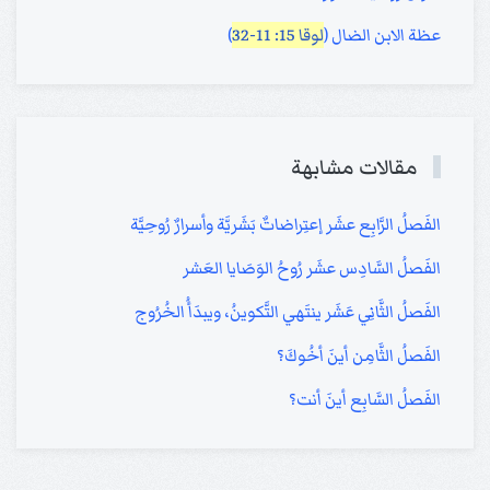
عظة الابن الضال (
لوقا 15: 11-32
)
مقالات مشابهة
الفَصلُ الرَّابِع عشَر إعتِراضاتٌ بَشَريَّة وأسرارٌ رُوحِيَّة
الفَصلُ السَّادِس عشَر رُوحُ الوَصَايا العَشر
الفَصلُ الثَّانِي عَشَر ينتَهي التَّكوينُ، ويبدَأُ الخُرُوج
الفَصلُ الثَّامِن أينَ أخُوكَ؟
الفَصلُ السَّابِع أينَ أنت؟