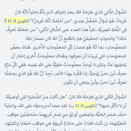
السُّؤالُ الثَّاني الذي طرَحَهُ اللهُ، بعدَ إعتِرافِ آدَم بأنَّهُ إختَبأَ لأنَّهُ كانَ
عُرياناً، هُوَ سُؤالٌ مُفَضَّلٌ عِندِي: "من أعلَمَكَ أنَّكَ عُريانٌ؟" (
تكوين 3: 11
أ)
في اللُّغَةِ العِبريَّة، نقرأُ هذا العدد على الشَّكلِ التَّالِي: "من جَعَلَكَ تَعرِفُ
ذلكَ؟" والجوابُ الحقيقيُّ هوَ بالطَّبعِ أنَّ اللهَ كان مصدَرَ تلكَ
المعلُوماتِ، بما أنَّهُ هُوَ مَصدَرُ كُلِّ المعلُوماتِ الأُخرى. هُناكَ بعضُ
المعلوماتِ التي يُريدُنا أن نعرِفَها، وهُناكَ معلُوماتٌ أُخرى إختار أن
يُخفِيَها عنَّا، ولكن لا تُوجَدُ معلُوماتٌ خَفِيَّةٌ على اللهِ نفسِه. ففي كُلِّ مَرَّةٍ
نعرفُ أينَ نحنُ رُوحِيَّاً، إذا فَكَّرنا بهذا الأمر، نَجِدُ أنَّ اللهَ هُوَ الذي يجعَلُنا
نعرِفُ أينَ نحنُ، وأينَ ينبَغي أن نَكُون.
السُّؤالُ التَّالِي الذي طَرَحَهُ اللهُ كانَ، "هل أكَلتَ منَ الشَّجَرَةِ التي أوصَيتُكَ
أن لا تأكُلَ منها؟" (
تكوين 3: 11
ب). لقد عصا آدم وحوَّاء على الله، وإختَبآا
خلفَ شجرِ الجَنَّةِ، واضِعَينِ أوراقَ تينٍ لِسَترِ عُريِهِما، متَحَمِّلَينِ عواقِبَ
خَطِيَّتِهما. إن كُنتَ تقتاتُ على مائدَةٍ كَريهَةٍ هي عواقِب خطايا إرتَكبتَها،