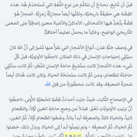
قبلَ أن نُتابِعَ، نحتاجُ أن نتكلَّمَ عن نوعِ اللُّغَةِ التي تُستَخدَمُ هُنا. هذه
القِصَّة هي حقيقَةٌ تاريخيَّة، ولكنَّها أيضاً مجازِيَّةٌ رَمزِيَّة. المجازُ هُوَ
قِصَّةٌ يتَّخِذُ فيها الأشخاصُ، الأماكِنُ والأشياءُ معنىً إضافِيَّاً على المعنى
التَّارِيخيّ الواضِح، وغالِباً ما يحملُ تعليماً أخلاقيَّاً.
في وَصفِ جَنَّةِ عَدَن، أنواعُ الأشجارِ التي نقرَأُ عنها تُشيرُ إلى أنَّ اللهَ كانَ
سيُلَبِّي إحتِياجاتِ الإنسان في ذلكَ المكان. لاحِظُوا الأولويَّة: قبلَ كُلِّ
شَيء، هذه الأشجارُ كانت ستُشبِعُ حاجَةَ الإنسانِ للنَّظَر؛ ثُمَّ كانت ستُلَبِّي
حاجَتَهُ للطَّعام، ومن ثَمَّ كانت ستَمنَحُهُ الحياة. ولكن كانت هُناكَ أيضاً
شجرَةُ المعرفة، وقد كانت محظُورَةً من قِبَلِ
الله
.
في الإصحاحِ الثَّالِث، حَيثُ جَرَت أحداثُ قِصَّةِ الخَطيَّةِ الأُولى، لاحِظُوا
أنَّ ترتيبَ الأولويَّاتِ تَغَيَّر. فبَدَلاً من وضعِ حاجَةِ العَينِ أوَّلاً، والطَّعام
ثانِياً، والحَياة ثالِثاً، والمعرِفَة أبداً بتاتاً، وضَعُوا الطَّعامَ أوَّلاً، ثُمَّ العَين،
ثُمَّ الحَياة، ثُمَّ المعرِفَة – ولم يَصِلُوا أبداً إلى الحَياة. وبدَلَ ذلكَ، حَصَلوا
على المَوتِ الرُّوحِيّ. نَقرَأُ في
تَثنِيَة 8: 3
أنَّهُ، "ليسَ بالخُبزِ وحدَهُ يحيا