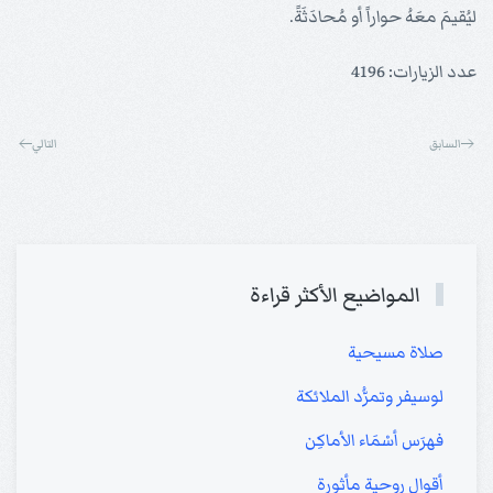
ليُقيمَ معَهُ حواراً أو مُحادَثَةً.
عدد الزيارات: 4196
السابق
التالي
المواضيع الأكثر قراءة
صلاة مسيحية
لوسيفر وتمرُّد الملائكة
فهرَس أسْمَاء الأماكِن
أقوال روحية مأثورة