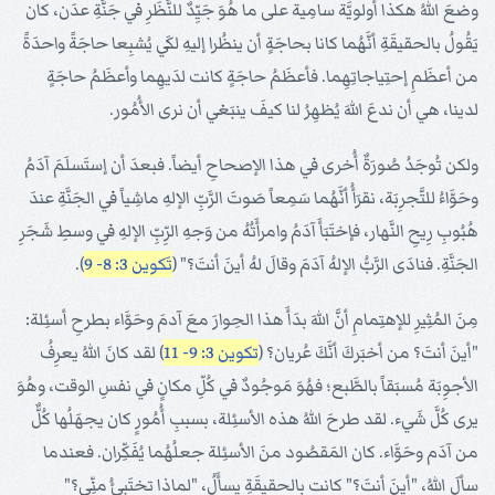
وضعَ اللهُ هكذا أولويَّة سامِية على ما هُوَ جَيِّدٌ للنَّظَرِ في جَنَّةِ عدَن، كان
يَقُولُ بالحقيقَةِ أنَّهُما كانا بحاجَةٍ أن ينظُرا إليهِ لكَي يُشبِعا حاجَةً واحدَةً
من أعظَمِ إحتِياجاتِهِما. فأعظَمُ حاجَةٍ كانت لدَيهِما وأعظَمُ حاجَةٍ
لدينا، هي أن ندعَ اللهَ يُظهِرُ لنا كيفَ ينبَغي أن نرى الأُمُور.
ولكن تُوجَدُ صُورَةٌ أُخرى في هذا الإصحاحِ أيضاً. فبعدَ أن إستَسلَمَ آدَمُ
وحَوَّاءُ للتَّجرِبَة، نقرَأُ أنَّهُما سَمِعاً صَوتَ الرَّبِّ الإلهِ ماشِياً في الجَنَّةِ عندَ
هُبُوبِ رِيحِ النَّهار، فإختَبَأَ آدَمُ وامرأَتُهُ من وَجهِ الرِّبِّ الإلهِ في وسطِ شَجَرِ
الجَنَّةِ. فنادَى الرَّبُّ الإلهُ آدَمَ وقالَ لهُ أينَ أنتَ؟" (
تَكوين 3: 8- 9
).
مِنَ المُثِيرِ للإهتِمامِ أنَّ اللهَ بدَأَ هذا الحِوارَ معَ آدمَ وحَوَّاء بطرحِ أسئِلة:
"أينَ أنتَ؟ من أخبَركَ أنَّكَ عُريان؟ (
تكوين 3: 9- 11
) لقد كانَ اللهُ يعرِفُ
الأجوِبَة مُسبَقاً بالطَّبع؛ فهُوَ مَوجُودٌ في كُلِّ مكانٍ في نفسِ الوقت، وهُوَ
يرى كُلَّ شَيء. لقد طرحَ اللهُ هذه الأسئِلة، بسببِ أُمُورٍ كان يجهَلُها كُلٌّ
من آدَم وحَوَّاء. كان المَقصُود منَ الأسئِلة جعلُهُما يُفَكِّران. فعندما
سألَ اللهُ، "أينَ أنتَ؟" كانت بالحقيقَةِ يسأَلُ، "لماذا تختَبِئُ منِّي؟"