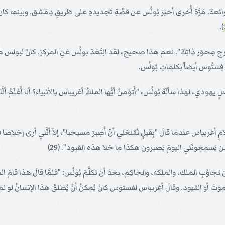
عة. مَرَّةً أُخرى أخبَرَ بُولُس عن قصَّةِ تجديدهِ على طَريقِ دِمَشق. وبينما كان 
).
وَر ذاتِكَ". نعم هذا صحيح، لقد ابْتَعَدَ بولُس عَنِ المركز. كانَ لبولس مركزا 
 فِستُوس أيضاً بكلماتِ بُولُس.
هودي، لهذا سألَهُ بُولُس، "أَتؤمنُ أيُّها الملكُ أغريباس بالأنبياء؟ أنا أَعْلَمُ أ
ي كلامِ أغريباس عندما قالَ "بِقيلٍ تُقنعَني أنْ أَصِيرَ مسيحيا"، إلاّ أنَّني أرى إخل
ين يَسمعونَني اليومَ يَصيرون هكذا ما خلا هذه القيود". (29)
 تجاوُبِ الملك، والملكة، والحاكِم، بعدَ أن تكلَّمَ بُولُس: "فلمَّا قالَ هذا قام
أو القيود. وقالَ أغريباس لفستوس كانَ يُمكنُ أنْ يُطلقَ هذا الإنسانُ لو لم يَكنْ قد