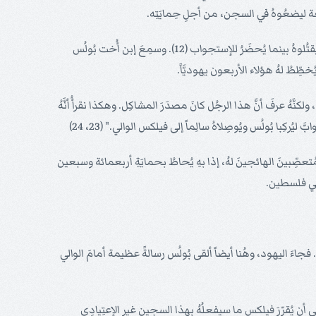
لقَلعة ليضعُوهُ في السجن، من أجلِ حِمايَتِه.
فقامَ أربعونَ من هؤلاء اليهود بأخذِ عهدٍ على أنفُسِهم بأن لا يأكُلوا ولا يشرَبوا إلى أن يقتُلوا بُولُس. كانت خطَّتُهم أن يكمُنوا لهُ على الطريق، ويقتُلوهُ بينما يُحضَرُ للإستجواب (12). وسمِعَ إبن أُخت بُولُس
خطِّطُ لهُ هؤلاء الأربعون يهوديَّاً.
نَّهُ عرفَ أنَّ هذا الرجُل كانَ مصدَرَ المشاكِل. وهكذا نقرأُ أنَّهُ
ُركِبا بُولُس ويُوصِلاهُ سالِماً إلى فيلكس الوالي." (23، 24)
ُتعصِّبينَ الهائجينَ لهُ، إذا بهِ يُحاطُ بحمايَةِ أربعمائة وسبعين
ة في فلسطين.
فجاءَ اليهود، وهُنا أيضاً ألقى بُولُس رسالةً عظيمة أمامَ الوالي
ا، إلى أن يُقرِّرَ فيلكس ما سيفعلُهُ بهذا السجين غير الإعتِيادِي