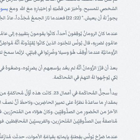
الشخصي للمسيح. وأخبَرَ عن قصَّتِهِ أو إختِبارِهِ معَ الله ومعَ
يسو
يجوزُ لهُ أن يعيش." (22: 22) فعندما ثارَ الجمعُ مُجَدَّداً، عادُ الجُنودُ وأخذُوا بُولُس إلى القَلعَة.
عندما كانَ الرومانُ يُوقِفونَ أحداً، كانُوا يقومونَ بِتقييدِهِ إلى ع
الرُّومانيَّة عندما أُوقِفَ هُوَ وسيلا وضُرِبُوا في فِيلبِّي. لرُبَّما سمحَ
بعدَ أن قرَّرَ الرُّومانُ أنَّهُ لم يعُد بوُسعِهم أن يضرِبُوه، وضعُوهُ 
لِكي يُوجِّهوا لهُ التهمَ في المُحاكَمة.
يبدأُ سجلُّ المُحاكَمة في أعمال 23. 
بمقدارِ ما ساعدَهُ نظرُهُ على تمييزِ الحاضِرين، ولاحظَ أنَّ نصفَ ال
الآخرُ من الحُضورِ من الصدُّوقِيِّين. وكانَ هؤلاء من المُتحرِّرين. فلم
مُناصفةً بينَ الصدُّوقِيِّينَ المُتَحرِّرين، والفريسيِّينَ المُحافِظين. فوق
عندما صَرَّحَ بُولُس بفِطنةٍ بإيمانِهِ بِقيامَةِ الأموات، حدثَت مُنازَعَة