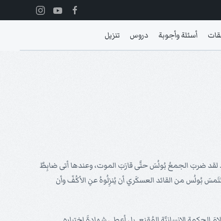
قات
أسئلة وأجوبة
دروس
تنزيل
الإصحاح الحادِي والعشرين، نقرَأُ أنَّ بُولُس وصَلَ إلى أُورشليم وبدَأَ بالوعظ. ونتيجَةً لوعظِهِ، تعرَّضَ لِهُجُومٍ من قِبَلِ الجُموع الصاخِبَة (27). لقد ضربَ الجمعُ بُولُسَ حتَّى قارَبَ الموت، وعندها أتى ضابِطٌ
تَمسَ بُولُس من القائد العسكَري أن يُنزِلُوهُ عنِ الأكُفّ وأن
لحكمةِ الإنسانيَّةِ المُقنِع. بل أعطى شهادةَ إختِبارِهِ