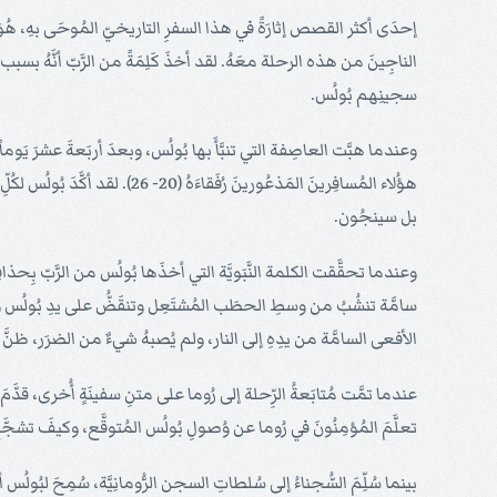
الناجِينَ من هذه الرحلة معَهُ. لقد أخذَ كَلِمَةً من الرَّبّ أنَّهُ بس
سجينِهم بُولُس.
وعندما هبَّت العاصِفة التي تنبَّأَ بها بُولُس، وبعدَ أربَعةَ عشرَ يَو
هؤُلاء المُسافِرينَ المَذعُورين
بل سينجُون.
وعندما تحقَّقت الكلمة النَّبَويَّة التي أخذَها بُولُس من الرَّبّ بِحذافِي
سامَّة تنشُبُ من وسطِ الحطَب المُشتَعِل وتنقَضُّ على يدِ بُولُس وتلسع
الأفعى السامَّة من يدِهِ إلى النار، ولم يُصبهُ شيءٌ من الضرَر، ظنَّ السُّكَّ
عندما تمَّت مُتابَعةُ الرِّحلة إلى رُوما على متنِ سفينَةٍ أُخرى، قدَّم
تعلَّمَ المُؤمِنُونَ في رُوما عن وُصولِ بُولُس المُتوقَّع، وكيفَ تشجَّعَ 
بينما سُلِّمَ السُّجناءُ إلى سُلطاتِ السجن الرُّومانِيَّة، سُمِحَ لبُولُس أ