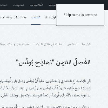
إشترك في المراسلات
ترانيم مسيحية
تأملات يومية
فيديوهات
إبحث ف
Skip to main content
الرئيسية
تفاسير
مقدمات ومعاجم
الرئيسية
تفاسير
مكتبة في ظلال الكلمة
سفر الأعمال ورسالة رومية
الفَصلُ الثامِن "نماذِج بُولُس"
رُومانِيٌّ معَ جُنودِهِ، وأنقُذُوا بُولُس من أيديهم. بينما كانَ الجُنُ
يدعُوهُ يعِظ، لأنَّهُ رأى فُرصَةً رائعةً للوعظِ بالإنجيل. وهكذا ألقَى 
لم تكُن هذه العظة كالعظة التي ألقاها بُولُس على تلَّةِ مارس في آري