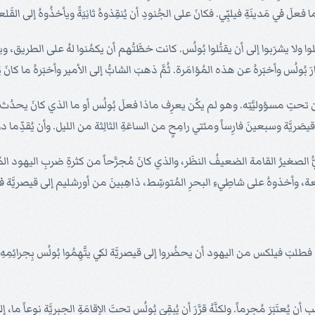
فعلَ في مَدينَةِ فيلبِّي. فكانَ على الجُنودِ أن يُنقِذوهُ ثانِيَةً ويأخذُوهُ إلى ا
ُولُس وأخبَرهُ عن هذه المُؤامَرة. ثُمَّ ذهبَ الشابُّ إلى الأمير وأخبَرهُ ما كانَ يُ
ُ من تحتِ مسؤوليَّتِه. وهو لم يكُن يعرِف ماذا فعلَ بُولُس أو ما الذي كانَ يحدُث، ولك
َريَّة وسبعينَ فارِساً ومئتي رامِحٍ من الساعَةِ الثالِثة من الليل. وأن يُقدِّما دوابَّ لي
يُّ الصغيرُ القامة الضعيفُ النظَر، والذي كانَ مُجرَّحاً من كثرةِ ضربِ اليهود الم
في للقلعة، وأخذوهُ على شاطِيءِ البحرِ المُتوسِّط، ذاهِبينَ من أورشليم إلى قيصريَّ
لبَ فيلكس من اليهود أن يحضُروا إلى قيصريَّة لكي يتَّهِمُوا بُولُس بِجرائِمِهِ. 
 يُعتَبَرَ مُجرِماً. ولكنَّهُ قرَّرَ أن يُبقِيَ بُولُس تحتَ الإقامَةِ الجبريَّة نوعاً م