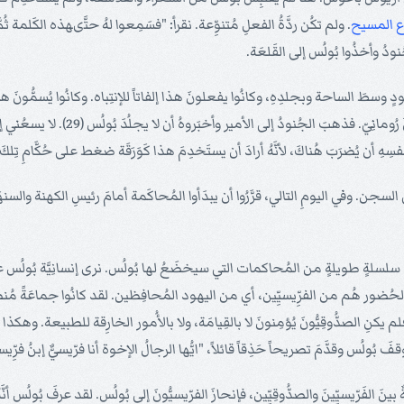
ع
المسيح
. ولم تكُن ردَّةُ الفعلِ مُتنوِّعة. نقرأ: "فسَمِعوا لهُ حتَّىهذه الكَلمة ثُم
امُودٍ وسطَ الساحة وبجلدِهِ، وكانُوا يفعلونَ هذا إلفاتاً للإنتِباه. وكانُوا يُسمُ
عامُودٍ لضربِهِ، قالَ بُولُس للجُنود الذي
 لنفسِهِ أن يُضرَبَ هُناكَ، لأنَّهُ أرادَ أن يستَخدِمَ هذا كَوَرَقَة ضغط على حُكَّامِ تِ
في السجن. وفي اليومِ التالي، قرَّرُوا أن يبدَأوا المُحاكَمة أمامَ رئيسِ الكهنة والسنه
كانَت هذه أوَّلُ مُحاكمَةٍ من سلسلةٍ طويلةٍ من المُحاكمات التي سيخضَعُ لها بُولُس. نرى إنسانِ
حُضور هُم من الفرِّيسيِّين، أي من اليهود المُحافِظين. لقد كانُوا جماعَةً مُنظَّ
 يكنِ الصدُّوقِيُّونَ يُؤمِنونَ لا بالقِيامَة، ولا بالأُمور الخارِقة للطبيعة. وهكذ
فَ بُولُس وقدَّمَ تصريحاً حَذِقاً قائلاً، "ايُّها الرجالُ الإخوة أنا فرّيسيٌّ إبنُ فرِّي
ٌ بينَ الفَرِّيسيِّينَ والصدُّوقِيِّين، فإنحازَ الفرِّيسيُّونَ إلى بُولُس. لقد عرفَ بُو