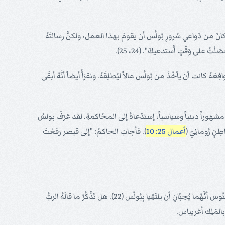
لقد كانَ من دَواعي سُرورِ بُولُس أن يقومَ بهذا العمل، ولكنَّ رسالتَهُ
ُ على وَقْتٍ أَستدعيكَ". (24، 25).
هُ كانت أن يأخُذَ من بُولُس مالاً ليُطلِقَهُ. ونقرَأُ أيضاً أنَّهُ أبقَى
شهوراً دينياً وسياسياً، إستدْعاهُ إلى المحُاكمةِ. لقد عَرَفَ بولسُ
نٍ رُومانِيّ (
أعمال 25: 10
). فأجابَ الحاكمُ: "إلى قيصر رفعْتَ
بينما كَانَ يَنْتَظِرُ بولسُ أن يُرَحَّلَ إلى روما، نَزَلَ الملكُ أغريباس وزوجتُهُ برنيكي ضَيفانِ على الحاكمِ فستوس. فبعدَ أن سمِعا عن بُولُس، أخبَرا فستُوس أنَّهُما يُحِبَّانِ أن يلتَقِيا بِبُولُس (22). هل تَذْكُرُ ما قالَهُ الربُّ
 بالمَلِك أغريباس.