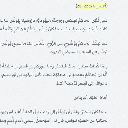
(
أعمال 24: 22، 23
).
لقدِ اِفْتُتِنَ الحاكِمُ فيلكس وزوجتُهُ اليهُوديَّة درُوسيلا بِبُولُس ساعة
كانَت تُسبِّبُ الإضطراب. "وبينما كانَ بُولُس يَتَكلَّمُ عَنِ البرِّ والتَّع
لقد تبكَّتَ الحاكِمُ بِوُضُوحٍ من الرُّوحِ القُدُس عندما سمِعَ بُولُس يعِظ،
بُولُس في السجن ليسترضِيَ اليهود.
ولمّا كََمَلَتْ سنتانِ، ماتَ فِيلكسُ وجاءَ بوركيوسَ فستوس خليفةً له
أنَّه لن يُحاكَمَ بعدالةٍ في محاكِمَ تحتَ تأثيرِ اليهُود في أورشليم. 
دعواكَ، إلى قيصر تَذهبُ" (12).
أمامَ المَلِك أغريباس
لحنانيا عن خطتِهِ لبولس، قال له: "سيَحملُ إسمي أمامَ أُممٍ وملو