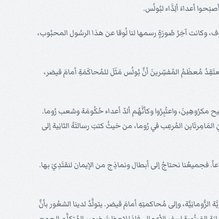
حوا أعداءَ ألِدَّاء لبُولُس.
يُوف، وكانت آخِرُ صُورَةٍ رسمها لنا لُوقا عن هذا الرسُول المحبُوب،
ُ مُعظَمُ المُفسِّرينَ أنَّ بُولُس مَثَلَ للمُحاكَمَةِ أمامَ قيصَر،
ح مكرُوهِينَ، واعتُبِرُوا وكأنَّهُم ألدّ أعداء حُكُومَة وشعب رُوما.
لمَامِرتَاين المُرعِب في رُوما، من حَيثُ كتبَ رسالتَهُ الثانِية إلى
باعاً. فجميعُنا نحتاجُ إلى أبطال ونماذِج من الإيمان لنقتَدِيَ بها.
ُّومانِيَّة، وإلى مُحاكمتِهِ أمامَ قيصَر. يتولَّدُ لدينا الشعُور بأنَّ
نهايَة المَبتُورة لسفرِ الأعمال. فإذا لاحظتَ ضمير المُتكلَّم الجمع