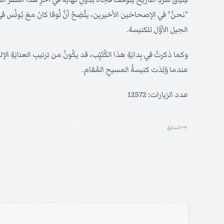
"نحنُ" في الإصحاحَين الأخيرين، يتَّضِحُ أنَّ لُوقا كانَ معَ بُولُس في تِلك
الجيل الأوَّل للكنيسة.
وكما ذكرتُ في بِدايَةِ هذا الكُتَيِّب، قد يكُونُ من ترتيبِ العنايَةِ ال
عندما وُلِدَت كنيسةُ المسيحِ المُقام.
عدد الزيارات: 12572
السابق