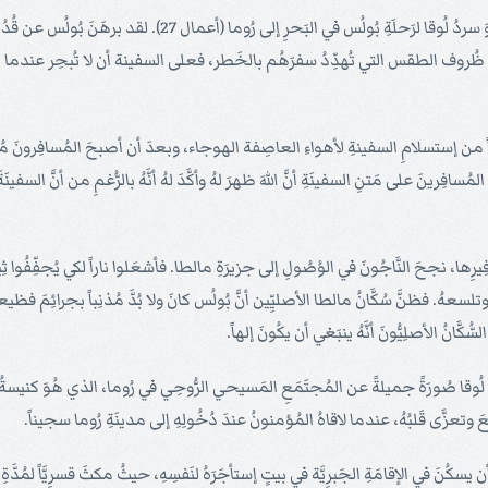
إحدَى أكثر القصص إثارَةً في هذا السفرِ التاريخيّ المُوحَى بهِ، هُوَ س
بب ظُروف الطقس التي تُهدِّدُ سفرَهُم بالخَطر، فعلى السفينة أن لا تُبحِر عندما تَصِ
ماً من إستسلامِ السفينةِ لأهواءِ العاصِفة الهوجاء، وبعدَ أن أصبحَ المُسافِرونَ مُص
َ رُفَقاءَهُ (20- 26). لقد أكَّدَ بُولُس لكُلِّ المُسافِرينَ على مَتنِ السفينَةِ أنَّ اللهَ ظهرَ لهُ وأكَّدَ لهُ أنَّه
رِها، نجحَ النَّاجُونَ في الوُصُولِ إلى جزيرَةِ مالطا. فأشعَلوا ناراً لكي يُجفِّفُوا ث
هُ. فظنَّ سُكَّانُ مالطا الأصليِّين أنَّ بُولُس كانَ ولا بُدَّ مُذنِباً بجرائِمَ ف
انُ الأصلِيُّونَ أنَّهُ ينبَغي أن يكُونَ إلهاً.
َ لُوقا صُورَةً جميلةً عن المُجتَمَعِ المَسيحي الرُّوحِي في رُوما، الذي هُوَ كنيسةُ
وتعزَّى قَلبُهُ، عندما لاقاهُ المُؤمنونُ عندَ دُخُولِهِ إلى مدينَةِ رُوما سجيناً.
ن يسكُنَ في الإقامَةِ الجَبرِيَّة في بيتٍ إستأجَرَهُ لنَفسِهِ، حيثُ مكثَ قسرِيَّاً لمُدَ