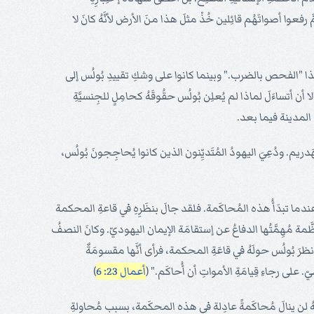
َّ رفعوا أصواتَهُم قائِلين خُذْ مثلَ هذا منَ الأرض لأنَّهُ كانَ لا
ّونَ هذا "الفحص بالضرب." وبينما كانوا على وشكِ تقييدِ بُولُس إلى
نَ كانُوا يُقيِّدُونَهُ أنَّهُ مُواطِنٌ رُومانِيّ. فذهبَ الجُنودُ إلى الأمير وأخبَروهُ أن لا يجلُدَ بُولُس (29). لا يسعُني إلا أن أتساءَلَ لماذا لم يُعلِن بُولُس حقُوقَهُ كحامِلٍ للجِنسيَّةِ
لكَ المدينة فيما بعد.
َدريم. ودُعِيَ اليهودُ المُتَديِّنون الذين كانوا يُحاجِجونَ بُولُس،
يَّة بُولُس عندما تبدَأُ هذه المُحاكَمة. فلقد جالَ بنظَرِهِ في قاعةِ المحكمة
مة مُهِمَّتُها الدفاعُ عن إستقامَة الإيمان اليهوديّ. وكانَ النصفُ
ا نظرَ بُولُس حولَهُ في قاعَةِ المحكمة، فرأى أنَّها مقسومَةٌ
سيّ. على رجاءِ قِيامَةِ الأمواتِ أن أُحاكَم." (
أعمال 23: 6
)
لُس أنَّهُ لن ينالَ مُحاكَمةً عادِلة في هذه المحكَمة، بسبب مُحاولةِ