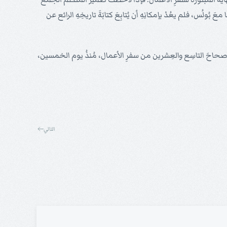
عَ بُولُس، فلم يعُدْ بإمكانِهِ أن يُتابِعَ كتابَةَ تاريخِهِ الرائع عن
 نكتُبُ الإصحاحَ التاسِع والعِشرين من سفرِ الأعمال، مُنذُ يوم الخمسين،
التالي