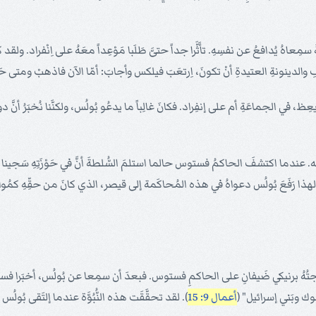
َ سمِعاهُ يُدافعُ عن نفسِهِ. تأَثَّرا جداً حتىَّ طَلَبا مَوْعِداً معَهُ على اِنْفراد. و
فُّفِ والدينونةِ العتيدةِ أنْ تكونَ، اِرتعَبَ فيلكس وأجابَ: أمّا الآن فاذهبْ ومتى حَصَلْت
 في الجماعَةِ أم على إنفِراد. فكانَ غالِباً ما يدعُو بُولُس، ولكنَّنا نُخبَرُ أنَّ دوافِعَ
. عندما اكتشفَ الحاكمُ فستوس حالما استلمَ السُّلطةَ أنَّ في حَوْزَتِهِ سَجينا م
لهذا رَفَعَ بُولُس دعواهُ في هذه المُحاكَمة إلى قيصر، الذي كانَ من حقِّهِ كمُواطِ
ك وبَني إسرائيل" (
أعمال 9: 15
). لقد تحقَّقَت هذه النُّبُوَّة عندما إلتَقى بُولُس