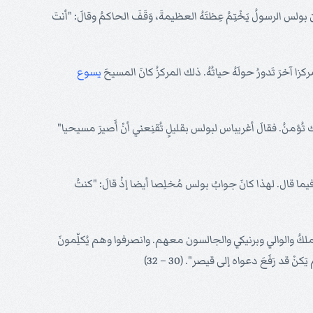
بولس الرسولُ يَخْتِمُ عِظتَهُ العظيمةَ، وَقَفَ الحاكمُ وقالَ: "أنتَ
آخرَ تَدورُ حولَهُ حياتُهُ. ذلك المركزُ كانَ المسيحَ
يسوع
نَّك تُؤمنُ. فقالَ أغريباس لبولس بقليلٍ تُقنِعني أنْ أَصيرَ مسيحيا"
اصا فيما قال. لهذا كانَ جوابُ بولس مُخلِصا أيضا إذْ قالَ: "كنتُ
َ الملكُ والوالي وبرنيكي والجالسون معهم. وانصرفوا وهم يُكلِّمونَ
 رَفَعَ دعواه إلى قيصر". (30 – 32)