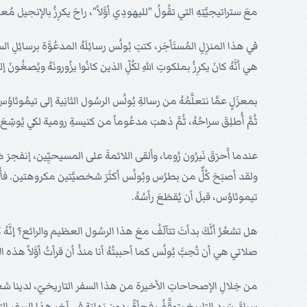
معَ ستراتيجيَّتِهِ التي تقُولُ "لليهودِي أوَّلاً"، راحَ يكرِزُ بالإنجيل مُعلِن
في هذا المنزِلِ المُستَأجَر، كتبَ بُولُس رسائِلَهُ المدعُوَّة برسائِ
هي أنَّهُ كانَ يكرِزُ بملكوتِ اللهِ لكُلِّ الذين كانُوا يزُورونَهُ ويُصغُونَ إليهِ (28: 30، 
بمعزَلٍ عمَّا نتعلَّمُهُ من رسالةِ بُولُس الرسُول الثانِية إلى تيمُوثاوُ
ثُمَّ أُطلِقَ سراحُهُ، ثُمَّ ذهبَ مدعُوماً من كنيسةِ رومية لكي يُوسِّعَ
عندما أَحرَقَ نَيرُون رُوما، وألقى اللائمةَ على المسيحيِّين، إنفجرَ ضدَ
ولقد أصبَحَ كُلٌّ من بطرُس وبُولُس أكثَرَ شخصيَّتين مكروهتين. فأُلقِيَ
تيموثاوُس، قبلَ أن يُقطَعَ رأسُهُ.
هل تشعُرُ أنَّكَ بدأتَ تتآلَفُ معَ هذا الرسُول العظيم والرائع؟ إنَّه
صلاتي هي أن تُحِبَّ بُولُس كما أحببتُهُ أنا منذُ أن قرأتُ أوَّلاً هذه 
من خِلالِ الإصحاحاتِ الأخيرة من هذا السفر التاريخيّ، لدينا شعُورٌ أنَّ كُ
سِياقَ سَردِ التاريخ يتوقَّفُ فجأةً بدونِ نهايَة في آخرِ هذا السفر ال