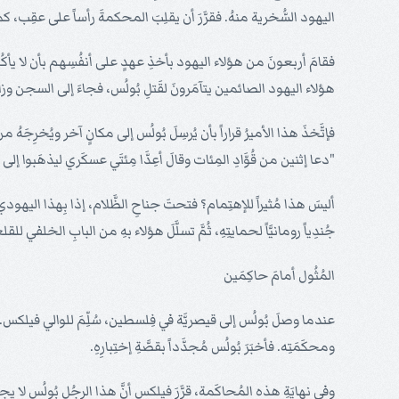
اليهود السُّخرية منهُ. فقرَّرَ أن يقلِبَ المحكمةَ رأساً على عقِب، كما 
هؤلاء اليهود الصائمين يتآمَرونَ لقَتلِ بُولُس، فجاءَ إلى السجن وزارَ ب
فإتَّخذَ هذا الأميرُ قراراً بأن يُرسِلَ بُولُس إلى مكانٍ آخر ويُخرِجَه
"دعا إثنين من قُوَّادِ المِئات وقالَ أعِدَّا مِئتَي عسكَري ليذهَبوا إلى قيص
أليسَ هذا مُثيراً للإهتِمام؟ فتحتَ جناحِ الظَّلام، إذا بِهذا اليهود
جُندِياً رومانيَّاً لحمايتِهِ، ثُمَّ تسلَّلَ هؤلاء بهِ من البابِ الخل
المُثُول أمامَ حاكِمَين
عندما وصلَ بُولُس إلى قيصريَّة في فِلسطين، سُلِّمَ للوالي فيلكس. فط
ومحكَمَتِه. فأخبَرَ بُولُس مُجدَّداً بقصَّةِ إختِبارِهِ.
وفي نهايَةِ هذه المُحاكَمة، قرَّرَ فيلكس أنَّ هذا الرجُل بُولُس لا يجب أن