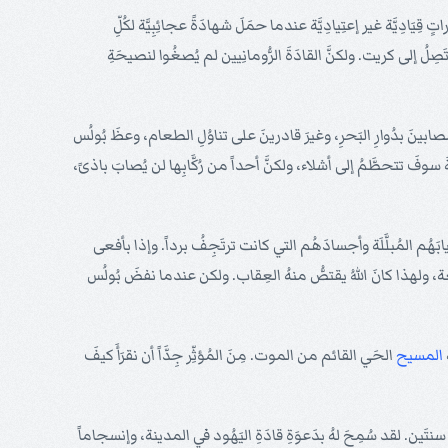
ردُ لُوقا لرَحلَةِ بُولُس في البَحرِ إلى رُوما (أعمال 27). لقد برهَنَ بُولُس عن قُدُراتٍ قِيَادِيَّة غير إعتِيادِيَّة عندما حمَلَ شهادَةً عجائِبِيَّة لكُلِّ
لُ إلى كريت. ولكنَّ القادَةَ الرُّومانِيين لم يُصغُوا لنصيحَةِ
ابينَ بدُوارِ البَحرِ، وغيرَ قادرينَ على تناوُلِ الطعام، وعظَ بُولُس
ُ بالرُّغمِ من أنَّ السفينَةَ سوفَ تتحطَّمُ إلى أشلاء، ولكنَّ أحداً من رُكَّابِها لن يُصابَ باذىً،
ِيابَهُم المُبلَّلَة وأجسادَهُم التي كانت ترتَجِفُ برداً. وإذا بأفعى
ظيعة، ولهذا كانَ اللهُ يقتصُّ منهُ العِقاب. ولكن عندما نفضَ بُولُس
المسيح
الحَي القائم من الموت. مِنَ المُؤثِّر جِدَّاً أن نقرَأَ كيفَ
ّةِ سنتَين. لقد سُمِحَ لهُ بدَعوَةِ قادَةِ اليَهُود في المدينة، وإنسجاماً