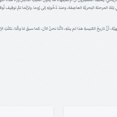
َ المرحلة البَحريَّة العاصِفة، وعندَ دُخُولِهِ إلى رُوما. ولرُبَّما تمَّ توقِيف لُوقا م
إلهيَّة، أنَّ تاريخَ الكنيسةِ هذا لم ينتَهِ، لأنَّنا نحنُ الآن، كما سبقَ لنا وكَّنا،