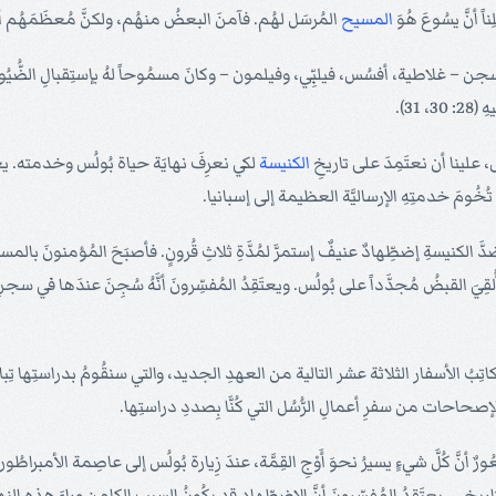
اً أنَّ يسُوعَ هُوَ
المسيح
المُرسَل لهُم. فآمنَ البعضُ منهُم، ولكنَّ مُعظَمَهُم أصبَ
لِ السجن – غلاطية، أفسُس، فيلبِّي، وفيلمون – وكانَ مسمُوحاً لهُ بإستِقبالِ الضُّ
31).
س، علينا أن نعتَمِدَ على تاريخِ
الكنيسة
لكي نعرِفَ نهايَة حياة بُولُس وخدمته. يعتَقِد
 تُخُومَ خدمتِهِ الإرساليَّة العظيمة إلى إسبانيا.
ّ الكنيسةِ إضطِّهادٌ عنيفٌ إستمرَّ لمُدَّةِ ثلاثِ قُرونٍ. فأصبَحَ المُؤمنونَ بالمسي
 القبضُ مُجدَّداً على بُولُس. ويعتَقِدُ المُفسِّرونَ أنَّهُ سُجِنَ عندَها في سجنِ ا
ُ كاتِبُ الأسفار الثلاثة عشر التالية من العهدِ الجديد، والتي سنقُومُ بدراستِها تِ
الإصحاحات من سفرِ أعمالِ الرُّسُل التي كُنَّا بِصددِ دراستِها.
لَّ شيءٍ يسيرُ نحوَ أَوْجِ القِمَّة، عندَ زِيارة بُولُس إلى عاصِمة الأمبراطُوريَّة الر
تاريخي. يعتَقِدُ المُفسِّرونَ أنَّ الإضطِّهاد قد يكُونُ السبب الكامِن وراءَ هذه ال