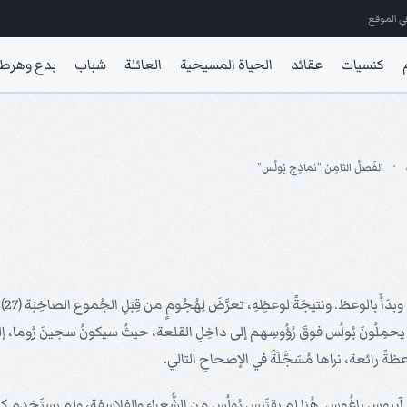
ي الموقع
كنسيات
عقائد
الحياة المسيحية
العائلة
شباب
بدع وهرط
الفَصلُ الثامِن "نماذِج بُولُس"
في 
ودُ يحمِلُونَ بُولُس فوقَ رُؤُوسِهم إلى داخِلِ القلعة، حيثُ سيكونُ سجينَ رُوما، إل
عظةً رائعة، نراها مُسَجَّلَةً في الإصحاحِ التالي.
وس باغُوس. هُنا لم يقتَبِس بُولُس من الشُّعراء والفلاسفة، ولم يستَخدِم كلامَ ا