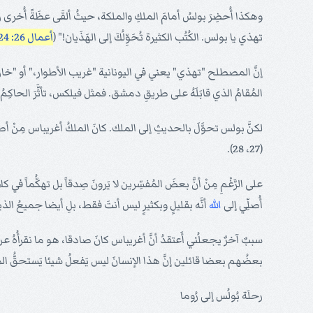
وهكذا أُحضِرَ بولسُ أمامَ الملكِ والملكة، حيثُ ألقَى عظَةً أُخرى رائ
تهذي يا بولس. الكُتُب الكثيرة تُحَوِّلُكَ إلى الهَذَيان!" (
أعمال 26: 24
إنَّ المصطلح "تهذي" يعني في اليونانية "غريب الأطوار،" أو "خارج مِح
المُقامُ الذي قابَلَهُ على طريقِ دمشق. فمثل فيلكس، تأثَّرَ الحاكِمُ
لكنَّ بولس تحوَّلَ بالحديثِ إلى الملك. كانَ الملكُ أغريباس مِنْ أصلٍ ي
(27، 28).
على الرَّغْمِ مِنْ أنَّ بعضَ المُفسِّرين لا يَرونَ صِدقاً بل تهكُّماً ف
أُصلِّي إلى
الله
أنَّه بقليلٍ وبكثيرٍ ليس أنتَ فقط، بلِ أيضا جميعُ الذ
سببٌ آخرٌ يجعلُني أَعتقدُ أنَّ أغريباس كانَ صادقا، هو ما نقرأُهُ عن
بعضُهم بعضا قائلين إنَّ هذا الإنسانَ ليس يَفعلُ شيئا يَستحقُّ الموتَ 
رحلَة بُولُس إلى رُوما