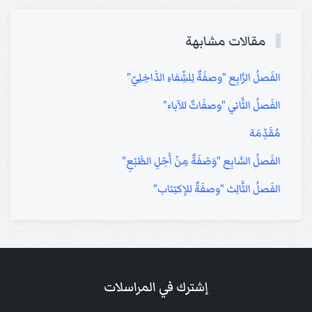
مقالات مشابهة
الفَصلُ الرَّابِع "وصفَةٌ لِلشِّفاءِ الدَّاخِلِيّ"
الفَصلُ الثَّاني "وصفَاتٌ للآباء"
مُقَدِّمَة
الفَصلُ السَّابِع "وَصْفَةٌ مِنْ أَجْلِ الطَّبْعِ"
الفَصلُ الثَّالِث "وصفَةٌ للإكتِئاب"
إشترك في المراسلات