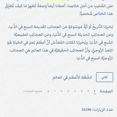
على الصَّليبِ من أجلِ خلاصِنا، أعطانا أيضاً وَصفةً تُظهِرُ لنا كيفَ نُطَبِّقُ
هذا
الخلاص
شَخصيَّاً.
يُخبِرُنا التَّاريخُ أو أيَّةُ مَوسُوعَةٍ عن العجائب القَديمة السبع في الدُّنيا،
وعن العجائِبِ الحديثة السبع في الدُّنيا، وعن العجائِبِ الطبيعيَّة
السَّبع في الدُّنيا. ويُخبِرُنا الكتابُ المُقدَّسُ أنَّ أعظَمَ بُعدٍ في الحَياةِ هُوَ
البُعدُ الرُّوحِيُّ، وأنَّ العجائِب الحقيقيَّة في هذا العالم هي العجائب
الرُّوحِيَّة السبع في الدُّنيا.
الخُطَّة الأَعظَم في العالم
التالي
الصفحة
1
2
3
4
5
6
7
8
جميع الصفحات
عدد الزيارات: 16186