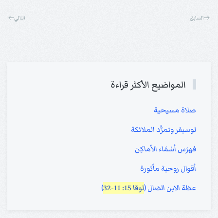
السابق
التالي
المواضيع الأكثر قراءة
صلاة مسيحية
لوسيفر وتمرُّد الملائكة
فهرَس أسْمَاء الأماكِن
أقوال روحية مأثورة
عظة الابن الضال (
لوقا 15: 11-32
)