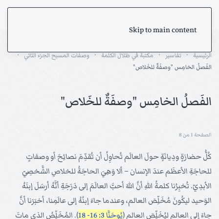
Skip to main content
الرئيسية
تفاسير
مكتبة في ظلال الكلمة
وصفات المسيح الجزء الثاني
الفَصلُ الخامِس "وصفَةٌ للخَلاص"
الفَصلُ الخامِس "وصفَةٌ للخَلاص"
الصفحة 1 من 8
كُلُّ حضارَةٍ ودِيانَةٍ حولَ العالَم تُحاوِلُ أن تُقدِّمَ نصائِحَ أو وصفاتٍ
للحاجَةِ الأعظَم عندَ الإنسان – ألا وَهِيَ الحاجَةُ للخلاصِ الشَّخصِيّ
الأبدِيّ. تُخبِرُنا كلمةُ اللهِ أنَّ اللهَ أحبَّ العالَمَ إلى دَرَجَةِ أنَّهُ أرسَلَ إبنَهُ
الوَحيد ليكُونَ مُخَلِّصَ العالم، وعندما جاءَ إبنُهُ إلى عالَمِنا، أخبَرَنا أنَّ
جاءَ إلى العالم ليُخَلِّصَ العالم (
يُوحَنَّا 3: 16- 18
). المُخَلِّصُ الذي ماتَ