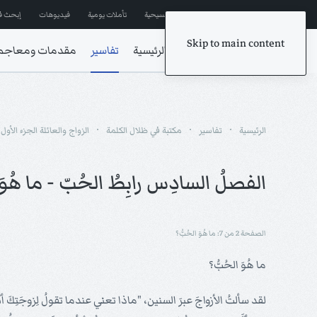
إشترك في المراسلات
ترانيم مسيحية
تأملات يومية
فيديوهات
إبحث ف
Skip to main content
الرئيسية
تفاسير
مقدمات ومعاجم
الرئيسية
تفاسير
مكتبة في ظلال الكلمة
الزواج والعائلة الجزء الأول
الفصلُ السادِس رابِطُ الحُبّ - ما هُوَ 
الصفحة 2 من 7: ما هُوَ الحُبُّ؟
ما هُوَ الحُبُّ؟
لقد سألتُ الأزواجَ عبرَ السنين، "ماذا تعني عندما تقولُ لِزوجَتِكَ أن