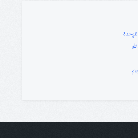
 للوِحدة
لهِ
جام