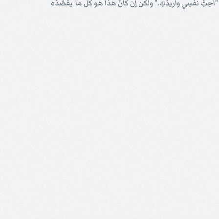
، "أُحِبُّ نفسِي وأُريدُكِ." ولكن إن كانَ هذا هو كُلّ ما يقصُدُه