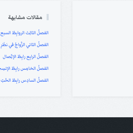
مقالات مشابهة
الفصلُ الثالِث الروابِطُ السبع
الفصلُ الثاني الزَّواجُ في نظَرِ ال
الفصلُ الرابِع رابِطُ الإتِّصال
الفصلُ الخامِس رابِطُ الإنسِ
الفصلُ السادِس رابِطُ الحُبّ