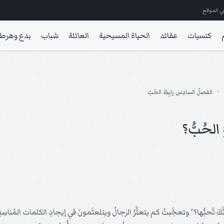
ي الموقع
كنسيات
عقائد
الحياة المسيحية
العائلة
شباب
بدع وهرط
الفصلُ السادِس رابِطُ الحُبّ
الحُبُّ؟
َّكَ تُحبُّها؟" وتعجَّبتُ كم يتعثَّرُ الرجالُ ويتلعثَمونَ في إيجادِ الكلمات المُن