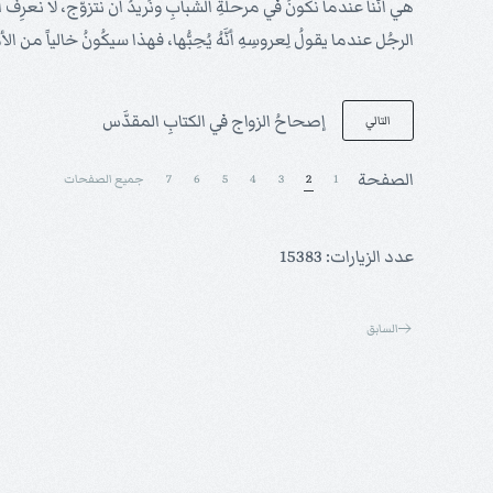
هي أنَّنا عندما نكونُ في مرحلةِ الشبابِ ونُريدُ أن نتزوَّج، لا نعرِفُ ا
الرجُل عندما يقولُ لِعروسِهِ أنَّهُ يُحِبُّها، فهذا سيكُونُ خالياً من ا
إصحاحُ الزواج في الكتابِ المقدَّس
التالي
الصفحة
1
2
3
4
5
6
7
جميع الصفحات
عدد الزيارات: 15383
السابق