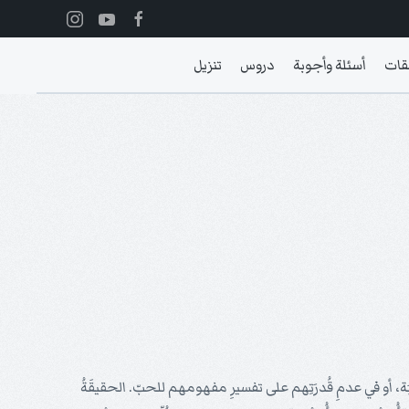
قات
أسئلة وأجوبة
دروس
تنزيل
اسِبَة، أو في عدمِ قُدرَتِهم على تفسيرِ مفهومهم للحبّ. الحقيقَةُ