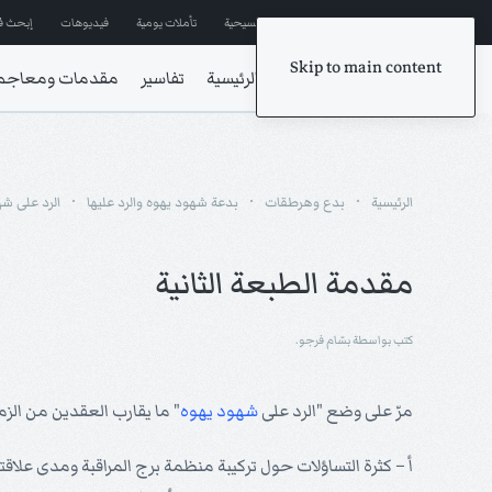
إشترك في المراسلات
ترانيم مسيحية
تأملات يومية
فيديوهات
إبحث ف
Skip to main content
الرئيسية
تفاسير
مقدمات ومعاجم
الرئيسية
بدع وهرطقات
بدعة شهود يهوه والرد عليها
الرد على ش
مقدمة الطبعة الثانية
كتب بواسطة بسّام فرجو.
مرّ على وضع "الرد على
شهود يهوه
" ما يقارب العقدين من الزمن
أ – كثرة التساؤلات حول تركيبة منظمة برج المراقبة ومدى علاق