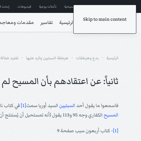
إشترك في المراسلات
ترانيم مسيحية
تأملات يومية
فيديوهات
إبحث ف
Skip to main content
الرئيسية
تفاسير
مقدمات ومعاجم
الرئيسية
بدع وهرطقات
هرطقة السبتيين والرد عليها
تفنيد ضلالة 
ثانياً: عن اعتقادهم بأن المسيح لم
فاسمعوا ما يقول أحد
السبتيين
السيد أوريا سمث
[1]
في كتاب نا
المسيح
الكفاري وجه 95 و113 يقول (أنه لمستحيل أن يُستنتج أن عمل الكفارة قد أنجز على الصليب.... عمل الكفارة يجب أن يستمر في السماء طيلة وقت الامتحان).
[1]
- كتاب أربعون سبب صفحة 9