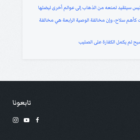
بليس سيتقيد لمنعه من الذهاب إلى عوالم أخرى ليضلها
ت كأهم سلاح، وإن مخالفة الوصية الرابعة هي مخالفة
مسيح لم يكمل الكفارة على الصليب
تابعونا