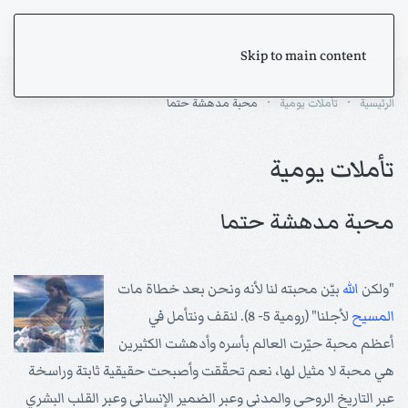
Skip to main content
الرئيسية
تأملات يومية
محبة مدهشة حتما
تأملات يومية
محبة مدهشة حتما
"ولكن
الله
بيّن محبته لنا لأنه ونحن بعد خطاة مات
المسيح
لأجلنا" (رومية 5- 8). لنقف ونتأمل في
أعظم محبة حيّرت العالم بأسره وأدهشت الكثيرين
هي محبة لا مثيل لها، نعم تحقّقت وأصبحت حقيقية ثابتة وراسخة
عبر التاريخ الروحي والمدني وعبر الضمير الإنساني وعبر القلب البشري