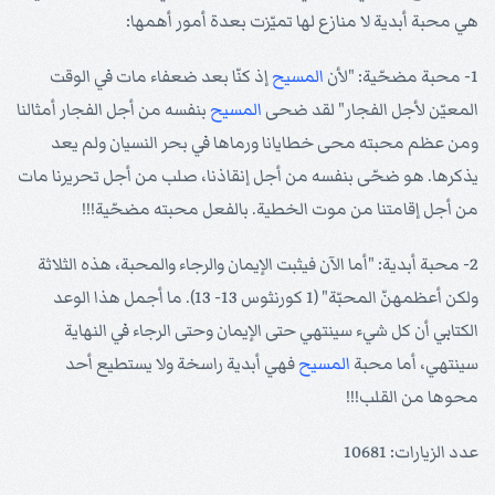
هي محبة أبدية لا منازع لها تميّزت بعدة أمور أهمها:
1- محبة مضحّية: "لأن
المسيح
إذ كنّا بعد ضعفاء مات في الوقت
المعيّن لأجل الفجار" لقد ضحى
المسيح
بنفسه من أجل الفجار أمثالنا
ومن عظم محبته محى خطايانا ورماها في بحر النسيان ولم يعد
يذكرها. هو ضحّى بنفسه من أجل إنقاذنا، صلب من أجل تحريرنا مات
من أجل إقامتنا من موت الخطية. بالفعل محبته مضحّية!!!
2- محبة أبدية: "أما الآن فيثبت الإيمان والرجاء والمحبة، هذه الثلاثة
ولكن أعظمهنّ المحبّة" (1 كورنثوس 13- 13). ما أجمل هذا الوعد
الكتابي أن كل شيء سينتهي حتى الإيمان وحتى الرجاء في النهاية
سينتهي، أما محبة
المسيح
فهي أبدية راسخة ولا يستطيع أحد
محوها من القلب!!!
عدد الزيارات: 10681