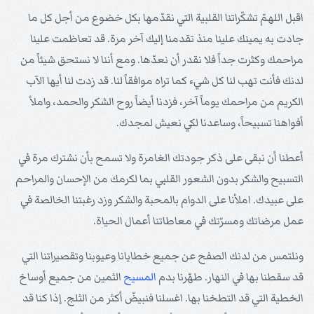
اقبل اللهمّ تشكّراتنا القلبية التي نقدّمها بكل خضوع من أجل كل ما
جادت به يمينك علينا منذ تقدمنا إليك آخر مرة. قد تعاظمت علينا
مراحمك وكثرت جداً فلا نقدر أن نعدّها. ومع أننا لا نستحق شيئاً من
لدنك فأنت تهب لنا كل شيء كما تراه موافقاً لنا. قد زدت لنا أيها الآب
الكريم من مراحمك يوماً آخر، فزدنا أيضاً روح الشكر والحمد، واملأ
أفواهنا تسبيحاً، وساعدنا لكي نعيش لمجدك.
أعطنا أن نبقى على ذكر جودتك الغامرة ولا تسمح بأن نشترك مرة في
التسبيح والشكر بدون الشعور القلبي بما لكرمك من الإحسان والمراحم
على عبيدك. املأنا على الدوام بالمحبة والشكر وزد رغبتنا الخالصة في
عمل مرضاتك ومسرّتك في معاطاتنا أعمال الحياة.
ونلتمس من لدنك الصفح عن جميع خطايانا وعيوبنا وتقصيراتنا التي
قد سقطنا بها في النهار. طهّرنا بدم
المسيح
الثمين من جميع أوساخ
الخطية التي قد التطخنا بها. اغسلنا فنبيضّ أكثر من الثلج. إذا كنا قد