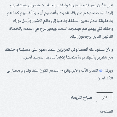
على الذين ليس لهم أميال وعواطف روحية ولا يشعرون باحتياجهم
إليها. نبّه ضمائرهم من رقاد الموت وأعطهم أن يروا أنفسهم كما هم
بالحقيقة. انظر بعين الشفقة والحنوّ إلى عالم الأشرار وأرسل نورك
وحقك لكي يهدياهم فيتمجد اسمك ويصير فرح في السماء بالخطاة
التائبين الذين يرجعون إليك.
والآن نستودعك أنفسنا وكل العزيزين عندنا اسهر على مسكِنِنا واحفظنا
من الشرير وأعطِنا نوماً منعشاً إكراماً لفادينا المجيد آمين.
وبركة
الله
القدير الآب والابن والروح القدس تكون علينا وتدوم معنا إلى
الأبد آمين.
صباح الأربعاء
التالي
الصفحة