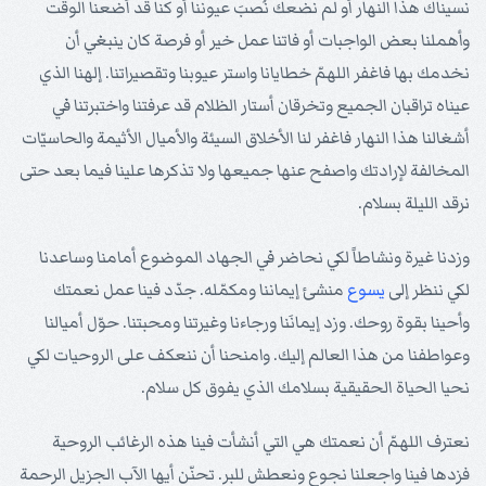
نسيناك هذا النهار أو لم نضعك نُصبَ عيوننا أو كنا قد أضعنا الوقت
وأهملنا بعض الواجبات أو فاتنا عمل خير أو فرصة كان ينبغي أن
نخدمك بها فاغفر اللهمّ خطايانا واستر عيوبنا وتقصيراتنا. إلهنا الذي
عيناه تراقبان الجميع وتخرقان أستار الظلام قد عرفتنا واختبرتنا في
أشغالنا هذا النهار فاغفر لنا الأخلاق السيئة والأميال الأثيمة والحاسيّات
المخالفة لإرادتك واصفح عنها جميعها ولا تذكرها علينا فيما بعد حتى
نرقد الليلة بسلام.
وزدنا غيرة ونشاطاً لكي نحاضر في الجهاد الموضوع أمامنا وساعدنا
لكي ننظر إلى
يسوع
منشئ إيماننا ومكمّله. جدّد فينا عمل نعمتك
وأحينا بقوة روحك. وزد إيمانَنا ورجاءنا وغيرتنا ومحبتنا. حوّل أميالنا
وعواطفنا من هذا العالم إليك. وامنحنا أن ننعكف على الروحيات لكي
نحيا الحياة الحقيقية بسلامك الذي يفوق كل سلام.
نعترف اللهمّ أن نعمتك هي التي أنشأت فينا هذه الرغائب الروحية
فزدها فينا واجعلنا نجوع ونعطش للبر. تحنّن أيها الآب الجزيل الرحمة