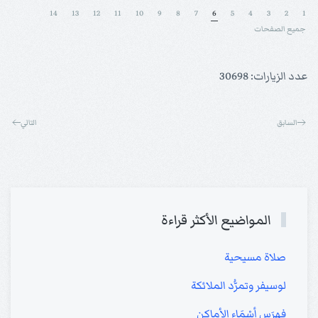
14
13
12
11
10
9
8
7
6
5
4
3
2
1
جميع الصفحات
عدد الزيارات: 30698
السابق
التالي
المواضيع الأكثر قراءة
صلاة مسيحية
لوسيفر وتمرُّد الملائكة
فهرَس أسْمَاء الأماكِن