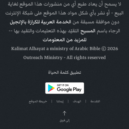
لا يسمح أن يعاد طبع أي من منشورات هذا الموقع لغاية
البيع - أو نشر بأي شكل مواد هذا الموقع على شبكة الإنترنت
دون موافقة مسبقة من
الخدمة العربية للكرازة بالإنجيل
الرجاء باسم
المسيح
التقيّد بهذه التعليمات والتقيد بها --
للمزيد من المعلومات
Arabic Bible
© Kalimat Alhayat a ministry of
2026
Outreach Ministry
- All rights reserved
تطبيق كلمة الحياة
التقدمة
|
الهدف
|
إيماننا
|
خريطة الموقع
إلى فوق