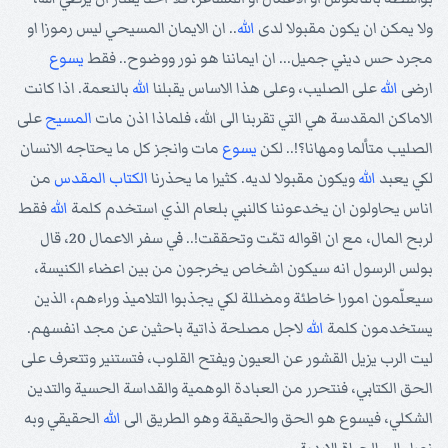
ولا يمكن ان يكون مقبولا لدى
الله
.. ان الايمان المسيحي ليس رموزا او
مجرد حس ديني جميل... ان ايماننا هو نور ووضوح.. فقط
يسوع
ارضى
الله
على الصليب، وعلى هذا الاساس يقبلنا
الله
بالنعمة. اذا كانت
الاماكن المقدسة هي التي تقربنا الى الله، فلماذا اذن مات
المسيح
على
الصليب متألما ومهانا؟!.. لكن
يسوع
مات وانجز كل ما يحتاجه الانسان
لكي يعبد
الله
ويكون مقبولا لديه. كثيرا ما يحذرنا
الكتاب المقدس
من
اناس يحاولون ان يخدعوننا كالنبي بلعام الذي استخدم كلمة
الله
فقط
لربح المال، مع ان اقواله تمّت وتحققت!.. في سفر الاعمال 20، قال
بولس الرسول انه سيكون اشخاص يخرجون من بين اعضاء الكنيسة،
سيعلّمون امورا خاطئة ومضللة لكي يجذبوا التلاميذ وراءهم، الذين
يستخدمون كلمة
الله
لاجل مصلحة ذاتية باحثين عن مجد انفسهم.
ليت الرب يزيل القشور عن العيون ويفتح القلوب، فتستنير وتتعرف على
الحق الكتابي، فنتحرر من العبادة الوهمية والقداسة الحسية والتدين
الشكلي، فيسوع هو الحق والحقيقة وهو الطريق الى
الله
الحقيقي وبه