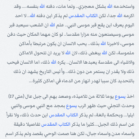
واستخدمه
الله
بشكل معجزي.. ولما مات، دفنه
الله
بنفسه.... وقد
اكرمه
الله
جدا، لكن
الكتاب المقدس
لم يذكر اين دفنه
الله
.. لا احد
اليوم يعرف اين يقع قبر موسى النبي.. علم
الله
ان الشعب سيعبد قبر
موسى وسيصنعون منه مزارا مقدسا.. لو كان مهما المكان حيث دفن
موسى، لاخبرنا
الله
بذلك.. يحب الانسان ان يكون مرتبطا بأماكن
ملموسة، لكن
الله
يبغض ذلك، لان
الله
لا يريد ان تتحول الاماكن
والاشياء الى مقدسة يعبدها الانسان.. يكره
الله
ذلك، اما الانسان فيحب
ذلك ولا يقدر ان يستمر من دون ذلك.. وأ ليس التاريخ يشهد ان ذلك
بالتحديد كان سببا لهدر انهار من الدماء في اماكن كثيرة...
اخذ
يسوع
يوما ثلاثة من تلاميذه، وصعد بهم الى جبل عال (متى 17)
وحدث التجلي حيث ظهر الرب
يسوع
بمجد مع النبي موسى والنبي
ايليا... وبحكمة بالغة، لم يذكر
الكتاب المقدس
اين حدث ذلك، ولا نقرأ
عن اسم ذلك الجبل...كثيرا ما يذكر
الكتاب المقدس
تفاصيلا دقيقة
واسماء مدن واسماء جبال، لكن هنا صمت الوحي بقصد ولم يذكر اسم