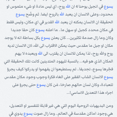
يسوع
في انجيل يوحنا 4 ان
الله
روح، اي ليس مادة او شيء ملموس او
محدود، وعلى الانسان ان يعبد
الله
بالروح ايضا. ثم وضّح
يسوع
الحقيقة ان الانسان يمكنه ان يعبد
الله
القدير في اي مكان، وليس فقط
في مكان محدد كجبل او سهل ما.. ما اعلنه
يسوع
كان حقا جديدا
وكان وما زال صدمة لكثيرين... كان يعلن
يسوع
بكل بساطة انه لا يوجد
مكان او جبل ما مقدس حيث يمكن الاقتراب الى الله، لان الانسان لديه
روح والله روح، لذا يمكن للانسان ان يقترب الى
الله
ويعبده لا يهم
المكان الذي هو فيه... بالنسبة لليهود المتدينين كانت تلك الحقيقة التي
فجّرها يسوع، تجديفا.. لم يستطيعوا ان يفهموا او يدركوا كيف يجرؤ
يسوع
الانسان الشاب الفقير على الغاء فكرة وجوب وجود مكان مقدس
للعبادة، وكان لسان حالهم صارخا، مَن كان
يسوع
حتى يجرؤ على
اجراء هذا التعديل الاساسي!...
ومن البديهيات الروحية اليوم التي هي غير قابلة للتفسير او التعديل،
هي وجود اماكن مقدسة في العالم.. وما زال صوت
يسوع
يدوي في