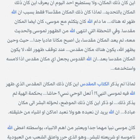
اين كان ذلك المكان، ولا يستطيع احد اليوم ان يعرف اين كان ذلك
المكان بالتحديد.. لماذا كان ذلك المكان مقدّسا؟ فقط بسبب ان
الله
ظهر له هناك... ما دام
الله
كان يتكلم مع موسى، كان ايضا المكان
مقدسا. وفي اللحظة التي انتهى
الله
من الظهور لموسى والحديث
معه، لم يعد المكان مقدسا، بل اصبح مكانا عاديا جدا... حيث وحين
يظهر الله، يكون هناك مكان مقدس... عند توقف ظهور الله، لا يكون
المكان مقدسا بعد..ان
الله
القدوس يجعل اي مكان مقدس اذا لامسه
واستخدمه...
لماذا لم يذكر
الكتاب المقدس
اين كان ذلك المكان المقدس الذي ظهر
الله
فيه لموسى النبي؟! أ لعل الوحي نسي؟ حاشا... بحكمة الهية لم
يذكر ذلك... لو ذكر اين كان ذلك الموضع، لحوّله البشر الى مكان
عبادة... ان
الله
يريد ان نعبده هو ولا نعبد اماكن او اشياء من خليقته.
كان موسى نبيا مهما جدا ويعتبر من اهم الانبياء، بواسطته اعطى
الله
ناموسه او شريعته للبشر.. وهو الذي حرر واعتق الشعب من العبودية