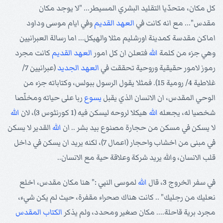
كل مكان، متحدّيا التقليد البشري المسيطر... "لا يوجد مكان
مقدس"... مع انه كانت في
العهد القديم
وفي ايام موسى وداود
اماكن مقدسة كمدينة اورشليم مثلا والهيكل... اما رسالة العبرانيين
وهي جزء من كلمة
الله
فتعلن ان كل امور
العهد القديم
كانت مجرد
رموز لامور حقيقية وروحية تحققت في
العهد الجديد
(عبرانيين 7/
غلاطية 4/ رومية 15). فمثلا يقول الرسول ببولس، وكتاباته جزء من
الوحي المقدس، ان الانسان الذي يقبل
يسوع
ربا على حياته ومخلّصا
شخصيا له، يجعله
الله
هيكلا لروحه ليسكن فيه (1 كورنثوس 3)، لان
الله
لا يسكن في مسكن من حجارة مصنوع بيد بشر .. ان
الله
القدير لا يسكن
في مبنى من اخشاب واحجار (اعمال 7)، لكنه يريد ان يسكن في داخل
قلب الانسان، والله يريد شركة وعلاقة حية مع الانسان..
في سفر الخروج 3، قال
الله
لموسى النبي :" هنا مكان مقدس، اخلع
نعليك من رجليك" .. كانت هناك صحراء مقفرة، حيث لم يكن شيء،
مجرد برية قاحلة.... مكان صغير ومحدد، ولم يذكر
الكتاب المقدس