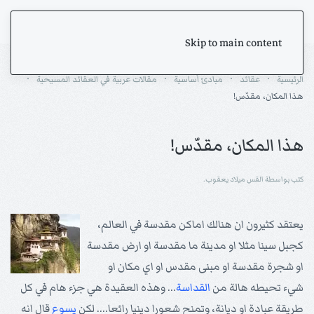
Skip to main content
الرئيسية
عقائد
مبادئ أساسية
مقالات عربية في العقائد المسيحية
هذا المكان، مقدّس!
هذا المكان، مقدّس!
كتب بواسطة القس ميلاد يعقوب.
يعتقد كثيرون ان هنالك اماكن مقدسة في العالم،
كجبل سينا مثلا او مدينة ما مقدسة او ارض مقدسة
او شجرة مقدسة او مبنى مقدس او اي مكان او
شيء تحيطه هالة من
القداسة
... وهذه العقيدة هي جزء هام في كل
طريقة عبادة او ديانة، وتمنح شعورا دينيا رائعا.... لكن
يسوع
قال انه