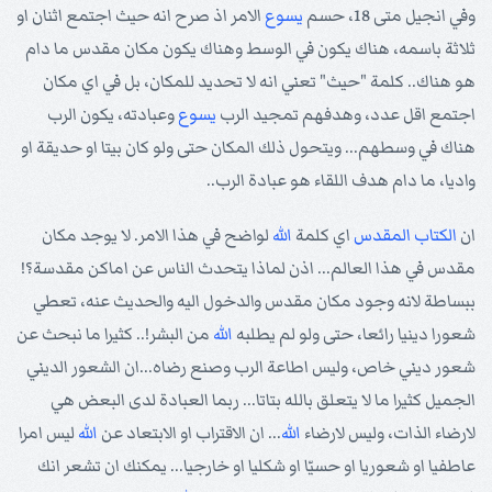
وفي انجيل متى 18، حسم
يسوع
الامر اذ صرح انه حيث اجتمع اثنان او
ثلاثة باسمه، هناك يكون في الوسط وهناك يكون مكان مقدس ما دام
هو هناك.. كلمة "حيث" تعني انه لا تحديد للمكان، بل في اي مكان
اجتمع اقل عدد، وهدفهم تمجيد الرب
يسوع
وعبادته، يكون الرب
هناك في وسطهم... ويتحول ذلك المكان حتى ولو كان بيتا او حديقة او
واديا، ما دام هدف اللقاء هو عبادة الرب..
ان
الكتاب المقدس
اي كلمة
الله
لواضح في هذا الامر. لا يوجد مكان
مقدس في هذا العالم... اذن لماذا يتحدث الناس عن اماكن مقدسة؟!
ببساطة لانه وجود مكان مقدس والدخول اليه والحديث عنه، تعطي
شعورا دينيا رائعا، حتى ولو لم يطلبه
الله
من البشر!.. كثيرا ما نبحث عن
شعور ديني خاص، وليس اطاعة الرب وصنع رضاه...ان الشعور الديني
الجميل كثيرا ما لا يتعلق بالله بتاتا... ربما العبادة لدى البعض هي
لارضاء الذات، وليس لارضاء
الله
... ان الاقتراب او الابتعاد عن
الله
ليس امرا
عاطفيا او شعوريا او حسيّا او شكليا او خارجيا... يمكنك ان تشعر انك