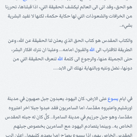
هو الحق، وقد اتى الى العالم ليكشف الحقيقة التي، اذا قبلناها، تحررنا
من الخرافات والشعوذات التي لها حكاية حكمة، لكنها لا تفيد البشرية
بشيء..
والكتاب المقدس هو كتاب الحق الذي يعلن لنا الحقيقة عن الله، وعن
الطريقة للاقتراب الى
الله
والقبول امامه... وعلينا ان نترك افكار البشر،
حتى الجميلة منها، والرجوع الى كلمة
الله
لنعرف الحقيقة التي من
دونها، نضل ونتيه وبالنهاية نهلك الى الابد....
في ايام
يسوع
على الارض، كان اليهود يعبدون جبل صهيون في مدينة
اورشليم واعتبروه مقدّسا، اما السامريون فقد عبدوا جبلا اخر اعتبروه
مقدّسا، وهو جبل جرزيم في مدينة السامرة.. كلٌ كان له جبله المقدس
الخاص به.. وبينما يتصادم اليهود مع السامرين بخصوص جبلهم
المقدس الخاص بهم، اذا بيسوع يصرّح امرا يصدم كليهما.. اعلن الرب