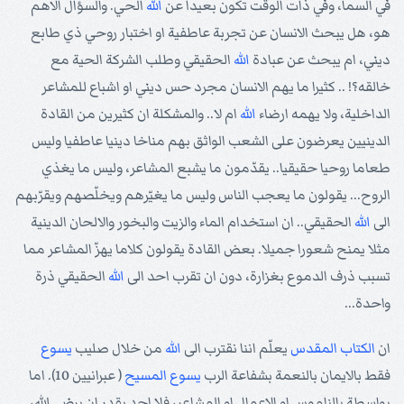
في السما، وفي ذات الوقت تكون بعيدا عن
الله
الحي. والسؤال الاهم
هو، هل يبحث الانسان عن تجربة عاطفية او اختبار روحي ذي طابع
ديني، ام يبحث عن عبادة
الله
الحقيقي وطلب الشركة الحية مع
خالقه؟! .. كثيرا ما يهم الانسان مجرد حس ديني او اشباع للمشاعر
الداخلية، ولا يهمه ارضاء
الله
ام لا.. والمشكلة ان كثيرين من القادة
الدينيين يعرضون على الشعب الواثق بهم مناخا دينيا عاطفيا وليس
طعاما روحيا حقيقيا.. يقدّمون ما يشبع المشاعر، وليس ما يغذي
الروح... يقولون ما يعجب الناس وليس ما يغيّرهم ويخلّصهم ويقرّبهم
الى
الله
الحقيقي.. ان استخدام الماء والزيت والبخور والالحان الدينية
مثلا يمنح شعورا جميلا. بعض القادة يقولون كلاما يهزّ المشاعر مما
تسبب ذرف الدموع بغزارة، دون ان تقرب احد الى
الله
الحقيقي ذرة
واحدة...
ان
الكتاب المقدس
يعلّم اننا نقترب الى
الله
من خلال صليب
يسوع
فقط بالايمان بالنعمة بشفاعة الرب
يسوع
المسيح
( عبرانيين 10). اما
بواسطة بالناموس او الاعمال او المشاعر، فلا احد يقدر ان يرضي الله،