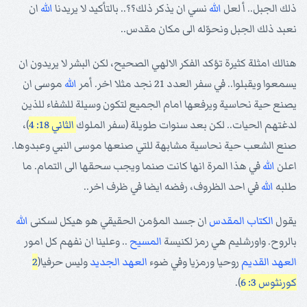
ذلك الجبل.. أ لعل
الله
نسي ان يذكر ذلك؟؟.. بالتأكيد لا يريدنا
الله
ان
نعبد ذلك الجبل ونحوّله الى مكان مقدس..
هنالك امثلة كثيرة تؤكد الفكر الالهي الصحيح، لكن البشر لا يريدون ان
يسمعوا ويقبلوا.. في سفر العدد 21 نجد مثلا اخر. أمر
الله
موسى ان
يصنع حية نحاسية ويرفعها امام الجميع لتكون وسيلة للشفاء للذين
لدغتهم الحيات.. لكن بعد سنوات طويلة (سفر الملوك
الثاني 18: 4
)،
صنع الشعب حية نحاسية مشابهة للتي صنعها موسى النبي وعبدوها.
اعلن
الله
في هذا المرة انها كانت صنما ويجب سحقها الى التمام. ما
طلبه
الله
في احد الظروف، رفضه ايضا في ظرف اخر..
يقول
الكتاب المقدس
ان جسد المؤمن الحقيقي هو هيكل لسكنى
الله
بالروح. واورشليم هي رمز لكنيسة
المسيح
.. وعلينا ان نفهم كل امور
العهد القديم
روحيا ورمزيا وفي ضوء
العهد الجديد
وليس حرفيا(
2
كورنثوس 3: 6
).