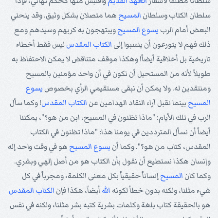
سلطاناً مطلقاً لأسفار
العهد القديم
واقتبس منها كحكم نهائي، فإذاً
سلطان الكتاب وسلطان
المسيح
هما متصلان بشكل وثيق. وقد ينحني
البعض أمام الرب
يسوع
المسيح
ويبتهجون به كربهم وسيدهم ومع
ذلك فهم لا يتورعون أن ينسبوا إلى
الكتاب المقدس
ليس فقط أخطاء
تاريخية بل أخلاقية أيضاً! وهكذا موقف متناقض لا يمكن الاحتفاظ به
طويلاً لأنه من المستحيل أن نكون في آن واحد مؤمنين بالمسيح
ومنتقدين له. ولا يمكن أن نبقى مستقيمي الرأي بخصوص
يسوع
المسيح
بينما نقبل آراء النقاد الهدامين عن
الكتاب المقدس
! وكما سأل
الرب في تلك الأيام: "ماذا تظنون في المسيح، ابن من هو؟"، يمكننا
أيضاً أن نسأل المترددين في يومنا هذا: "ماذا تظنون في الكتاب
المقدس، كتاب من هو؟". وكما أن
يسوع
المسيح
هو في وقت واحد إله
وإنسان هكذا نستطيع أن نقول بأن الكتاب هو من أصل إلهي وبشري.
وكما كان
المسيح
إنساناً حقيقياً بكل معنى الكلمة، ومجرباً في كل
شيء مثلنا، ولكنه بدون خطأ لكونه
الله
أيضاً، هكذا فإن
الكتاب المقدس
هو بالحقيقة كتاب بلغة وكلمات بشرية كتبه بشر مثلنا، ولكنه في نفس