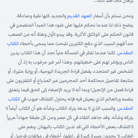
برهان كاف ضد ذلك..."
ونحن نسلم بأن أسفار
العهد القديم
والجديد كلها نقية وصادقة.
يتضح ذلك لنا عندما نحكم عليها على ضوء هذا المبدأ المتضمن في
قانون الحكم على الوثائق الأثرية. وقد يبدو لأول وهلة أنه من الصعب
جداً فهم السبب الذي دفع الكثيرين للبحث عما يسمى بأخطاء
الكتاب
المقدس
. لكننا عندما نفكر في المسألة ملياً نجد أن هذا الكتاب يدين
الناس ويؤشر لهم على خطيئتهم. وهذا أمر غير مرغوب به إذ أن
الشخص غير المتجدد يفضل قراءة الجريدة اليومية، أو رواية مثيرة، أو
متابعة تفاصيل محاكمة أحد المجرمين عبر المذياع أو التلفزيون على
قراءة فصل من الإنجيل! وبما أنه لا يريد الإصغاء إلى الحق فيما يتعلق
بنفسه وبالعالم الذي يعيش فيه فإنه يحاول اكتشاف عيوب في
الكتاب
المقدس
. والسبب الذي لا يدعه يترك الكتاب وشأنه هو أن الكتاب أيضاً لا
يتركه وشأنه. وقد جاهد النقاد في كل عصر ومن كل طبقة جهاداً مريراً
لاكتشاف بعض الأخطاء التي قد تدين الكتاب بالبهتان. وهم على
الغالب لا يجدون مسرة كبيرة في إظهار أخطاء في مؤلفات فرجيل أو