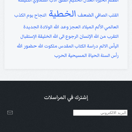
القلق
الظلم
الحيرة
العدل
الحكيم
الأب السماوي
الكنيسة
الخطية
الضعف
القلب الصافي
النجاح
يوم الكذب
وعد الله
العالمي
الألم
الميلاد
العجز
الولادة الجديدة
الإنسان
التقرب من الله
الرجوع الى الله
الخليقة
الإستقبال
حضور الله
الالم
اليأس
دراسة الكتاب المقدس
ملكوت الله
الحياة المسيحية
الحرب
رأس السنة
إشترك في المراسلات