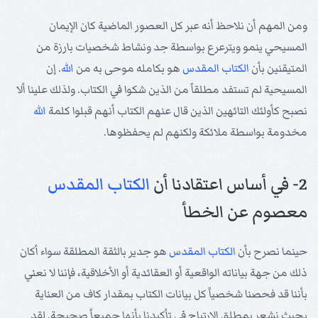
ومن المهم أن نلاحظ أنه عبر كل العصور الماضية كان الإيمان
المسيحي ينمو ويترعرع بواسطة جد ونشاط شخصيات بارزة من
المتيقنين بأن
الكتاب المقدس
هو بكامله موحى به من
الله
. إن
المسيحية لم تستفد مطلقاً من الذين شكوا في الكتاب. ولذلك علينا ألا
نصبح كأولئك التائهين الذين قال عنهم الكتاب أنهم قبلوا كلمة
الله
مخدومة بواسطة ملائكة ولكنهم لم يحفظوها.
2- في أساس اعتقادنا أن
الكتاب المقدس
معصوم عن الخطأ
حينما نصرح بأن
الكتاب المقدس
هو جدير بالثقة المطلقة سواء أكان
ذلك من جهة بياناته الواقعية أو العقائدية أو الأخلاقية، فإننا لا نعني
بأننا قد فحصنا شخصياً كل بيانات الكتاب بمقدار كاف من العناية
بحيث نشعر بمطلق الارتياح في تأكيدنا بأنها جميعاً صحيحة. لقد