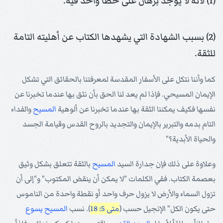
(1) لأنه لا يوجد برهان على خطأ واحد فيه.
(2) بسبب الشهادة التي يشهدها الكتاب عن أهليته التامة
للثقة.
كما وأننا نتكل على الأسفار المقدسة لمعرفتنا بالحقائق التي تشكل
الإيمان المسيحي. فإذا لم يعد لنا الحق بأن نثق بها عندما تخبرنا عن
نفسها فكيف يمكننا الثقة بها عندما تخبرنا عن ألوهية
المسيح
والفداء
التام بدمه والتبرير بالإيمان والتجديد بالروح القدس وقيامة الجسد
والحياة الأبدية؟"
وعلاوة على ذلك فإن جدارة السيد
المسيح
بالثقة تتعلق بشكل وثيق
بعصمة الكتاب. ففي الكلمات "لا يمكن أن ينقض المكتوب" و"إلى أن
تزول السماء والأرض لا يزول حرف واحد أو نقطة واحدة من الناموس
حتى يكون الكل" الإنجيل حسب (
متى 5: 18
). نسب
المسيح
يسوع