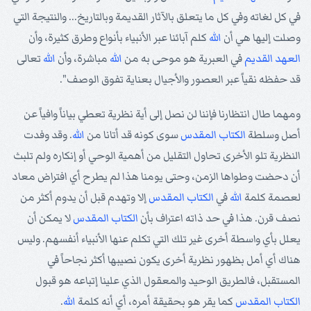
في كل لغاته وفي كل ما يتعلق بالآثار القديمة وبالتاريخ... والنتيجة التي
وصلت إليها هي أن
الله
كلم آبائنا عبر الأنبياء بأنواع وطرق كثيرة، وأن
العهد القديم
في العبرية هو موحى به من
الله
مباشرة، وأن
الله
تعالى
قد حفظه نقياً عبر العصور والأجيال بعناية تفوق الوصف".
ومهما طال انتظارنا فإننا لن نصل إلى أية نظرية تعطي بياناً وافياً عن
أصل وسلطة
الكتاب المقدس
سوى كونه قد أتانا من
الله
. وقد وفدت
النظرية تلو الأخرى تحاول التقليل من أهمية الوحي أو إنكاره ولم تلبث
أن دحضت وطواها الزمن، وحتى يومنا هذا لم يطرح أي افتراض معاد
لعصمة كلمة
الله
في
الكتاب المقدس
إلا وتهدم قبل أن يدوم أكثر من
نصف قرن. هذا في حد ذاته اعتراف بأن
الكتاب المقدس
لا يمكن أن
يعلل بأي واسطة أخرى غير تلك التي تكلم عنها الأنبياء أنفسهم. وليس
هناك أي أمل بظهور نظرية أخرى يكون نصيبها أكثر نجاحاً في
المستقبل، فالطريق الوحيد والمعقول الذي علينا إتباعه هو قبول
الكتاب المقدس
كما يقر هو بحقيقة أمره، أي أنه كلمة
الله
.