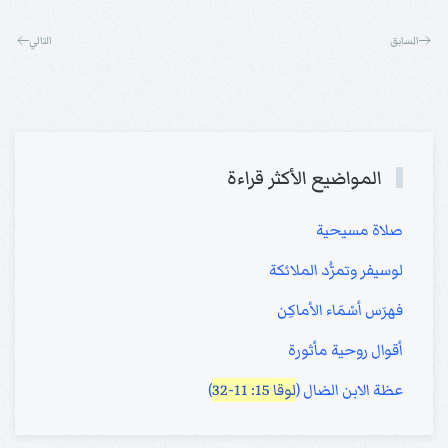
السابق
التالي
المواضيع الأكثر قراءة
صلاة مسيحية
لوسيفر وتمرُّد الملائكة
فهرَس أسْمَاء الأماكِن
أقوال روحية مأثورة
عظة الابن الضال (
لوقا 15: 11-32
)