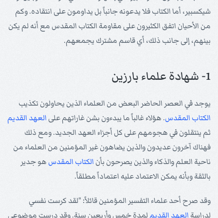
شيكسبير، أما الكتاب فلا يدعونه جانباً بل يداومون على انتقاده. وكم
من الأحيان اتفق الكثيرون على مقاومة الكتاب المقدس مع أنه لم يكن
بينهم، إلى جانب ذلك، أي قاسم مشترك يجمعهم.
1- شهادة علماء بارزين
يوجد في العصر الحاضر البعض من العلماء الذين يحاولون تكذيب
الكتاب المقدس
. هؤلاء غالباً ما يبدءون بشن غاراتهم على
العهد القديم
ثم ينتقلون في هجومهم على كل أجزاء العهد الجديد. ومع ذلك
فهناك آخرون عديدون والذين يضاهون غير المؤمنين من العلماء من
ناحية العلم والذكاء والذين يصرحون بأن
الكتاب المقدس
هو جدير
بالثقة وبأنه يمكن الاعتماد عليه اعتماداً مطلقاً.
وقد صرح أحد علماء التفسير المؤمنين قائلاً: "لقد كرست نفسي
لدراسة
العهد القديم
لمدة خمس وأربعين سنة. وقد درست موضوعي