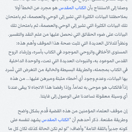
وصلنا إلى الاستنتاج بأن
الكتاب المقدس
هو مجرد عن الخطأ أولا
بملاحظتنا البيانات الكثيرة التي تشير إلى الوحي والعصمة، ثم بامتحان
تلك البيانات الكثيرة التي تشير إلى الوحي والعصمة، ثم بامتحان تلك
البيانات على ضوء الحقائق التي نحصل عليها من علم النقد والتفسير.
ونظراً للدلائل العديدة التي تثبت صحة هذا الموقف وأهم هذه:
المستوى الأخلاقي والروحي الموجود في الكتاب بأسره، وإرشاد الروح
القدس الموعود به، والنبوءات العديدة التي تمت، والوحدة الداخلية
في الكتاب بمجمله، والطريقة البسيطة والخالية من التغرض التي تُسرد
بها البيانات، وعدم وجود أي أخطاء مثبتة ومبرهن عليها... من هذه
إذاً فالكتاب هو موحى به تماماً. وإذا رفضنا هذا الاتجاه لا يبقى عندنا
أي وسيلة معقولة تساعدنا على الوصول إلى غايتنا.
إن موقف العلماء المؤمنين من هذه القضية قُدم بشكل واضح
وطريقة مقنعة. ذكر أحدهم أن "
الكتاب المقدس
يشهد لنفسه على
كونه جديراً بالثقة التامة" وأضاف: "لو لم تكن الحالة كذلك لكان كل ما