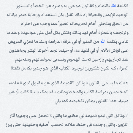
ككلمة
الله
بالتمام وكقانون موحى به ومنزه عن الخطأ والدستور
الوحيد للإيمان والحياة! إذ ذاك نقبل بكل استعداد ورحابة صدر بياناته
عن الحق وننحني أمام تصريحاته تعبيراً عما وجب من احترام
ونرتجف بالفطرة أمام تهديداته ونتكل بكل أمل على مواعيده وعندما
ننادي بكلمة
الله
من المنبر أو في غرفة الدراسة وعندما نعزي المريض
على فراش الآلام أو في فقيد ما، أو حينما نجد أخوتنا البشر يجاهدون
ضد تجاربهم رازحين تحت الهموم ونسعى لمواساتهم ومنحهم
العزاء، كم نكون شكورين لوجود الكتاب الذي هو جدير بكامل ثقتنا!
هناك ما يسمى بقانون الوثائق القديمة الذي هو مقبول لدى العلماء
المختصين بدراسة الكتب والمخطوطات القديمة، دينية كانت أو غير
دينية، هذا القانون يمكن تلخيصه كما يلي:
"الوثائق التي تبدو قديمة في مظهرها والتي لا تحمل على وجهها آثار
التزوير، والتي وجدت في حفظ ملائم تحسب أصلية وحقيقية حتى يبرز