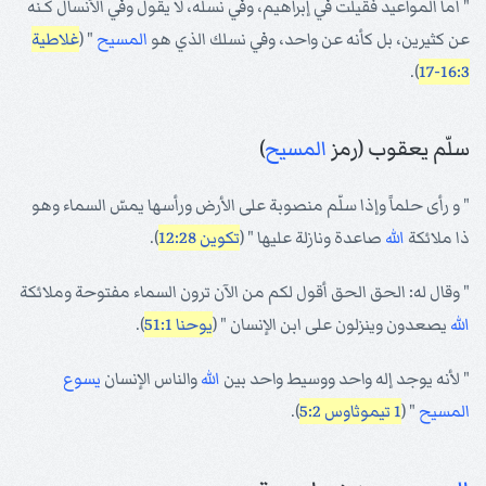
" أما المواعيد فقيلت في إبراهيم، وفي نسله، لا يقول وفي الأنسال كـنه
عن كثيرين، بل كأنه عن واحد، وفي نسلك الذي هو
المسيح
" (
غلاطية
).
16:3-17
سلّم يعقوب (رمز
المسيح
)
" و رأى حلماً وإذا سلّم منصوبة على الأرض ورأسها يمسّ السماء وهو
ذا ملائكة
الله
صاعدة ونازلة عليها " (
تكوين 12:28
).
" وقال له: الحق الحق أقول لكم من الآن ترون السماء مفتوحة وملائكة
الله
يصعدون وينزلون على ابن الإنسان " (
يوحنا 51:1
).
" لأنه يوجد إله واحد ووسيط واحد بين
الله
والناس الإنسان
يسوع
المسيح
" (
1 تيموثاوس 5:2
).