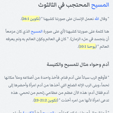
المسيح
المحتجب في الثالثوث
" وقال
الله
نعمل الإنسان على صورتنا كشبهنا " (
تكوين 26:1
).
هنا كلمة على صورتنا كشبهنا (أي على صورة
المسيح
الذي كان مزمعاً
أن يتجسد في ملء الزمان). " كان في العالم وكوّن العالم به ولم يعرفه
العالم " (
يوحنا 10:1
).
آدم وحواء مثال للمسيح والكنيسة
" فأوقع الرب سباتاً على آدم فنام. فأخذ واحدة من أضلاعه وملأ مكانها
لحماً، وبنى الرب الإله الضلع التي أخذها من آدم امرأة وأحضرها إلى
آدم فقال آدم: هذه الآن عظم من عظامي زلحم من لحمي. هذه
تدعى امرأة لأنها من امرء أخذت " (
تكوين 21:2-23
).
" أيها الرجال أحبوا نساءكم كما أحب
المسيح
أيضاً
الكنيسة
وأسلم