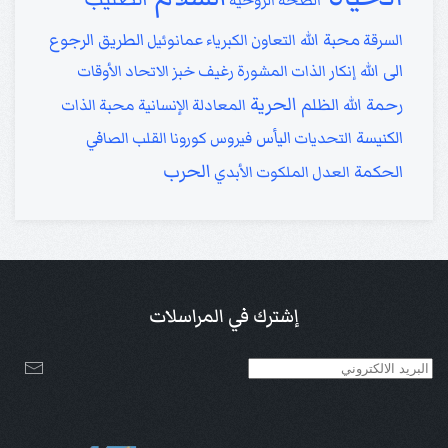
الصحة الروحية
محبة الله
الطريق
الرجوع
السرقة
التعاون
الكبرياء
عمانوئيل
الى الله
إنكار الذات
المشورة
رغيف خبز
الاتحاد
الأوقات
الحرية
رحمة الله
الظلم
المعادلة الإنسانية
محبة الذات
الكنيسة
اليأس
التحديات
فيروس كورونا
القلب الصافي
الحرب
الحكمة
العدل
الملكوت الأبدي
إشترك في المراسلات