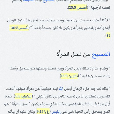
نفسه لأجلها " (
أفسس 25:5
).
" لأننا أعضاء جسمه من لحمه ومن عظامه من أجل هذا يترك الرجل
أباه وأمه ويلتصق بامرأته ويكون الاثنان جسداً واحداً " (
أفسس30:5-
).
31
المسيح
من نسل المرأة
" وضع عداوة بينك وبين المرأة وبين نسلك ونسلها هو يسحق رأسك
وأنت تسحين عقبه " (
تكوين 15:3
).
" ولك لما جاء ملء الزمان أرسل
الله
ابنه مولوداً من امرأة مولوداً تحت
الناموس ليفتدي الذين تحت الناموس لننال التبني " (
غلاطية 4:4
). هذه
أول نبوة في الكتاب المقدس، وذاك الذي سوف يكون " نسل المرأة " هو
الذي يسحق رأس الحية التي هي
إبليس
(
رؤيا 9:12
) وكان عليه أن يتألم