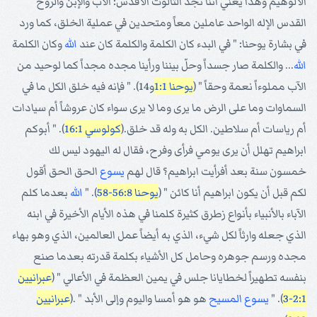
الألوهيم وهذا يعني أننا نجد الثالوث الأقدس: الآب والإبن والروح
القدس الإله الواحد عاملين معاً ومتحدين في عملية الخلق، كما ورد
في بشارة يوحنا: " في البدء كان الكلمة والكلمة كان عند
الله
وكان الكلمة
الله
... والكلمة صار جسداً وحلّ بيننا ورأينا مجده مجداً كما لوحيد من
الآب مملوءاً نعمة وحقاً " (
يوحنا 1:1
و14). " فإنه فيه خلق الكل ما في
السماوات وما على الرض ما يرى وما لا يرى سواء كان عروشاً أم سيادات
أم رياسات أم سلاطين. الكل به وله قد خلق.(
كولوسي 16:1
). " أبوكم
ابراهيم تهلل أن يرى يومي فرأى وفرح، فقال له اليهود ليس لك
خمسون سنة بعد أفرأيت ابراهيم؟ قال لهم
يسوع
الحق الحق أقول
لكم قبل أن يكون ابراهيم أنا كائن " (
يوحنا 56:8-58
). "
الله
بعدما كلم
الآباء بالأنبياء بأنواع زطرق كثيرة كلمنا في هذه الأيام الأخيرة في ابنه
الذي جعله وارثاً لكل شيء، الذي به أيضاً عمل العالمين، الذي وهو بهاء
مجده ورسم جوهره وحامل كل الأشياء بكلمة قدرته بعدما صنع
بنفسه تطهيراً لخطايانا جلس في يمين العظمة في الأعالي " (
عبرانيين
2:1-3
). "
يسوع
المسيح
هو هو أمسا واليوم وإلى الأبد " .(
عبرانيين