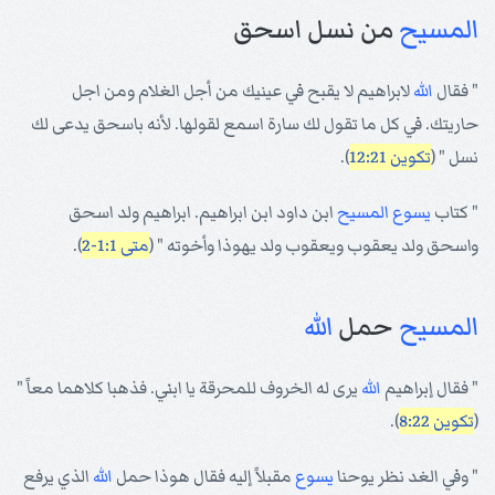
المسيح
من نسل اسحق
" فقال
الله
لابراهيم لا يقبح في عينيك من أجل الغلام ومن اجل
حاريتك. في كل ما تقول لك سارة اسمع لقولها. لأنه باسحق يدعى لك
نسل " (
تكوين 12:21
).
" كتاب
يسوع
المسيح
ابن داود ابن ابراهيم. ابراهيم ولد اسحق
واسحق ولد يعقوب ويعقوب ولد يهوذا وأخوته " (
متى 1:1-2
).
المسيح
حمل
الله
" فقال إبراهيم
الله
يرى له الخروف للمحرقة يا ابني. فذهبا كلاهما معاً "
(
تكوين 8:22
).
" وفي الغد نظر يوحنا
يسوع
مقبلاً إليه فقال هوذا حمل
الله
الذي يرفع