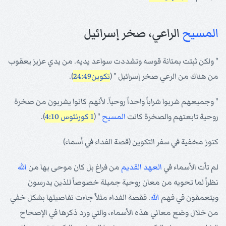
المسيح
الراعي، صخر إسرائيل
" ولكن ثبتت بمتانة قوسه وتشددت سواعد يديه. من يدي عزيز يعقوب
من هناك من الرعي صخر إسرائيل " (
تكوين24:49
).
" وجميعهم شربوا شراباً واحداً روحياً. لأنهم كانوا يشربون من صخرة
روحية تابعتهم والصخرة كانت
المسيح
" (
1 كورنثوس 4:10
).
كنوز مخفية في سفر التكوين (قصة الفداء في أسماء)
لم تأت الأسماء في
العهد القديم
من فراغ بل كان موحى بها من
الله
نظراً لما تحويه من معان روحية جميلة خصوصاً للذين يدرسون
ويتعمقون في فهم
الله
. فقصة الفداء مثلاً جاءت تفاصيلها بشكل خفي
من خلال وضع معاني هذه الأسماء، والتي ورد ذكرها في الإصحاح