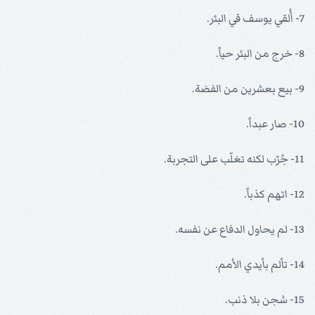
7- أُلقي يوسف في البئر.
8- خرج من البئر حياً.
9- بيع بعشرين من الفضة.
10- صار عبداً.
11- جُرّب لكنه تغلّب على التجربة.
12- اتهم كذباً.
13- لم يحاول الدفاع عن نفسه.
14- تألم بأيدي الأمم.
15- سُجن بلا ذنب.