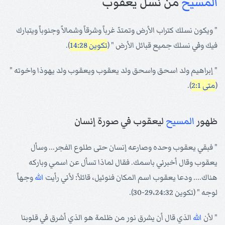
المسيح
من نسل يعقوب
" ويكون نسلك كتراب الأرض وتمتدّ غرباً وشرقاً وشمالاً وجنوباً ويتبارك
فيك وفي نسلك جميع قبائل الأرض " (
تكوين 14:28
).
" إبراهيم ولد اسحق واسحق ولد يعقوب ويعقوب ولد يهوذا واخوته "
(
متى 2:1
).
ظهور
المسيح
ليعقوب في صورة إنسان
" فبقي يعقوب وحده وصارعه إنسان حتى طلوع الفجر... وسأل
يعقوب وقال أخبرني باسمك. فقال لماذا تسأل عن اسمي وباركه
هناك.... ودعا يعقوب اسم المكان فنوئيل، قائلاً: لأني رأيت
الله
وجهاً
لوجه " (تكوين 29،24:32-30).
" لأن
الله
الذي قال أن يشرق نور من ظلمة هو الذي أشرق في قلوبنا