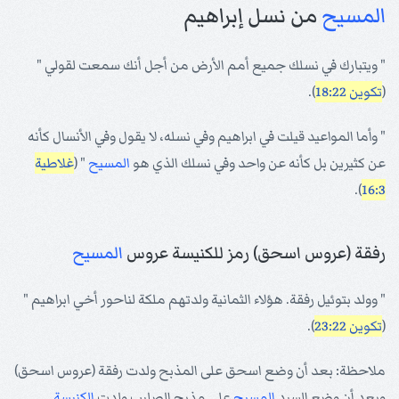
المسيح
من نسل إبراهيم
" ويتبارك في نسلك جميع أمم الأرض من أجل أنك سمعت لقولي "
(
تكوين 18:22
).
" وأما المواعيد قيلت في ابراهيم وفي نسله، لا يقول وفي الأنسال كأنه
عن كثيرين بل كأنه عن واحد وفي نسلك الذي هو
المسيح
" (
غلاطية
).
16:3
رفقة (عروس اسحق) رمز للكنيسة عروس
المسيح
" وولد بتوئيل رفقة. هؤلاء الثمانية ولدتهم ملكة لناحور أخي ابراهيم "
(
تكوين 23:22
).
ملاحظة: بعد أن وضع اسحق على المذبح ولدت رفقة (عروس اسحق)
وبعد أن وضع السيد
المسيح
على مذبح الصليب ولدت
الكنيسة