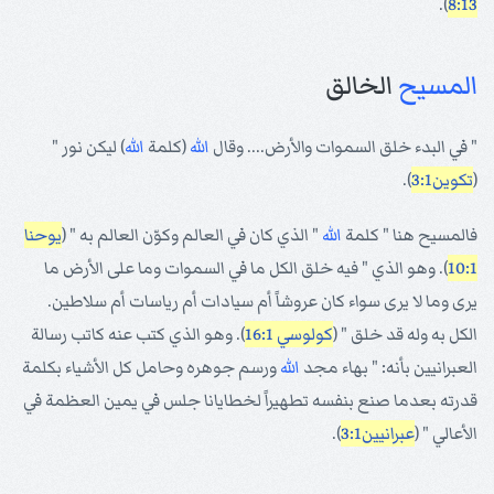
).
8:13
المسيح
الخالق
" في البدء خلق السموات والأرض.... وقال
الله
(كلمة
الله
) ليكن نور "
(
تكوين3:1
).
فالمسيح هنا " كلمة
الله
" الذي كان في العالم وكوّن العالم به " (
يوحنا
10:1
). وهو الذي " فيه خلق الكل ما في السموات وما على الأرض ما
يرى وما لا يرى سواء كان عروشاً أم سيادات أم رياسات أم سلاطين.
الكل به وله قد خلق " (
كولوسي 16:1
). وهو الذي كتب عنه كاتب رسالة
العبرانيين بأنه: " بهاء مجد
الله
ورسم جوهره وحامل كل الأشياء بكلمة
قدرته بعدما صنع بنفسه تطهيراً لخطايانا جلس في يمين العظمة في
الأعالي " (
عبرانيين3:1
).