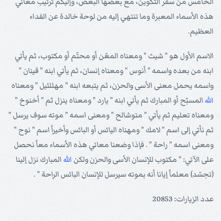
الخامس من سفر التكوين، مع بعضها البعض، وإليكم ترتيب معاني
هذه الأسماء المعبرة وما تنتهي إليه من لوحة خالدة عن الفداء
العظيم.
الاسم الأول هو " شيث " ومعناه المعّن أو محتّم أو مكتوب، ثم يأتي
ابنه من بعده واسمه " أنوس " ومعناه إنسان، ثم يأتي ابنه " قينان "
واسمه يحمل معنى الأسى والحزن، ثم يتبعه ابنه " مهللئيل " ومعناه
الله
المسبّح أو المبارك ثم يأتي ابنه " يارد " ومعناه ينزل ثم " أخنوخ "
ومعناه تعليم ثم يأتي " متوشالح " ومعنى اسمه " موته سوف يرسل "
ثم نأتي إلى اسم " لامك " ومهناه اليائس أو البائس وأخيراً اسم " نوح "
ومعنى اسمه " راحة " . فإذا وضعنا معاني هذه الأسماء معاً نحصل
على الآتي: " مكتوب للإنسان الأسى والحزن ولكن
الله
المبارك نزل إلينا
(تجسّد) معلماً إيانا أنه بموته سيرسل للإنسان البائس الراحة " .
عدد الزيارات: 20853