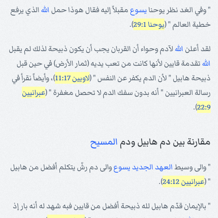
" وفي الغد نظر يوحنا
يسوع
مقبلاً إليه فقال هوذا حمل
الله
الذي يرفع
خطية العالم " (
يوحنا 29:1
).
لقد أعلن
الله
لآدم وحواء أن القربان يجب أن يكون ذبيحة لذلك لم يقبل
الله
تقدمة قايين لأنها كانت من تعب يديه (ثمار الأرض) في حين قبل
ذبيحة هابيل " لأن الدم يكفر عن النفس " (
لاويين 11:17
)، وأيضاً نقرأ في
رسالة العبرانيين " أنه بدون سفك الدم لا تحصل مغفرة " (
عبرانيين
).
22:9
مقارنة بين دم هابيل ودم
المسيح
" والى وسيط
العهد الجديد
يسوع
والى دم رشّ يتكلم أفضل من هابيل
" (
عبرانيين 24:12
).
" بالإيمان قدّم هابيل لله ذبيحة أفضل من قايين فبه شهد له أنه بار إذ