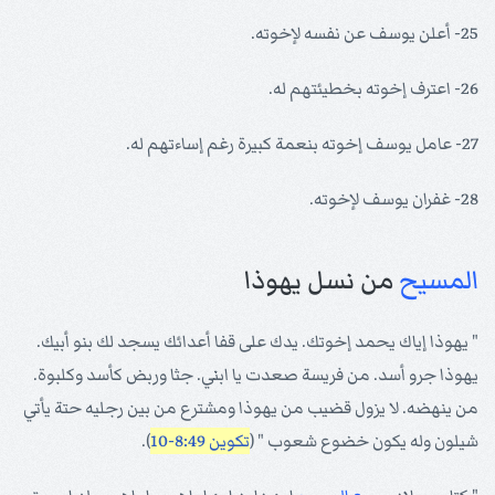
25- أعلن يوسف عن نفسه لإخوته.
26- اعترف إخوته بخطيئتهم له.
27- عامل يوسف إخوته بنعمة كبيرة رغم إساءتهم له.
28- غفران يوسف لإخوته.
المسيح
من نسل يهوذا
" يهوذا إياك يحمد إخوتك. يدك على قفا أعدائك يسجد لك بنو أبيك.
يهوذا جرو أسد. من فريسة صعدت يا ابني. جثا وربض كأسد وكلبوة.
من ينهضه. لا يزول قضيب من يهوذا ومشترع من بين رجليه حتة يأتي
شيلون وله يكون خضوع شعوب " (
تكوين 8:49-10
).