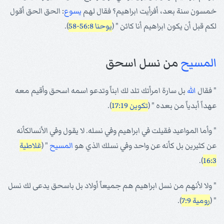
خمسون سنة بعد، أفرأيت ابراهيم؟ فقال لهم
يسوع
: الحق الحق أقول
لكم قبل أن يكون ابراهيم أنا كائن " (
يوحنا 56:8-58
).
المسيح
من نسل اسحق
" فقال
الله
بل سارة امرأتك تلد لك ابناً وتدعو اسمه اسحق وأقيم معه
عهداً أبدياً من بعده " (
تكوين 17:19
).
" وأما المواعيد فقيلت في ابراهيم وفي نسله. لا يقول وفي الأنسالكأنه
عن كثيرين بل كأنه عن واحد وفي نسلك الذي هو
المسيح
" (
غلاطية
).
16:3
" ولا لأنهم من نسل ابراهيم هم جميعاً أولاد بل باسحق يدعى لك نسل
" (
رومية 7:9
).