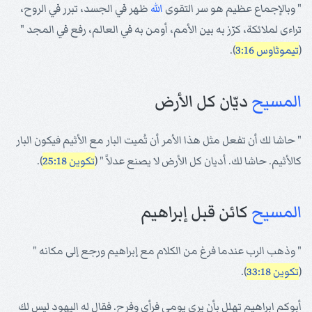
" وبالإجماع عظيم هو سر التقوى
الله
ظهر في الجسد، تبرر في الروح،
تراءى لملائكة، كرّز به بين الأمم، أومن به في العالم، رفع في المجد "
(
تيموثاوس 3:16
).
المسيح
ديّان كل الأرض
" حاشا لك أن تفعل مثل هذا الأمر أن تُميت البار مع الأثيم فيكون البار
كالأثيم. حاشا لك. أديان كل الأرض لا يصنع عدلاً " (
تكوين 25:18
).
المسيح
كائن قبل إبراهيم
" وذهب الرب عندما فرغ من الكلام مع إبراهيم ورجع إلى مكانه "
(
تكوين 33:18
).
أبوكم ابراهيم تهلل بأن يرى يومي فرأى وفرح. فقال له اليهود ليس لك