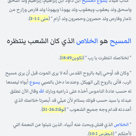
" كتاب ميلاد
يسوع
المسيح
ابن داود ابن إبراهيم، إبراهيم ولد اسحق
واسحق ولد يعقوب ويعقوب ولد يهوذا ويهوذا ولد فارص وزارح من
تامار وفارص ولد حصرون وحصرون ولد آرام " (
متى 1:1-3
).
المسيح
هو
الخلاص
الذي كان الشعب ينتظره
" لخلاصك انتظرت يا رب " (
تكوين18:49
).
" وكان قد أوحي إليه بالروح القدس أنه لا يرى الموت قبل أن يرى مسيح
الرب. فأتى بالروح إلى الهيكل. وعندما دخل بالصبي
يسوع
أبواه ليصنعا
له حسب عادة الناموس أخذه على ذراعيه وبارك
الله
وقال الآن تطلق
عبدك يا سيد حسب قولك بسلام لأن عينّي قد أبصرتا خلاصك الذي
أعددته قدام وجه جميع الشعوب " (
لوقا26:2-31
).
"
الخلاص
الذي فتش وبحث عنه أنبياء. الذين تنبئوا عن النعمة التي
لأجلكم " (
1بطرس 10:1
).