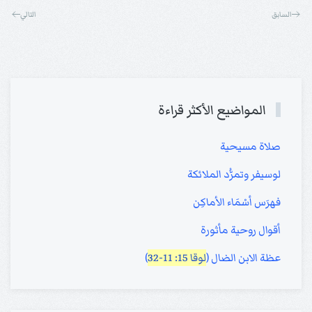
السابق
التالي
المواضيع الأكثر قراءة
صلاة مسيحية
لوسيفر وتمرُّد الملائكة
فهرَس أسْمَاء الأماكِن
أقوال روحية مأثورة
عظة الابن الضال (
لوقا 15: 11-32
)