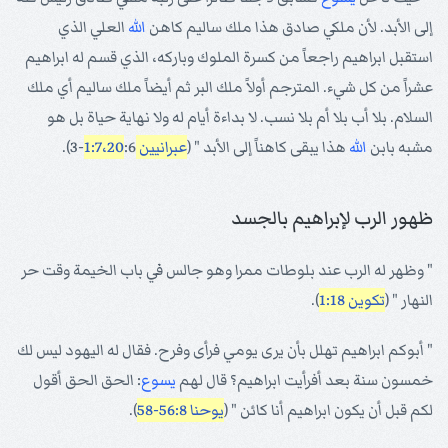
إلى الأبد. لأن ملكي صادق هذا ملك ساليم كاهن
الله
العلي الذي
استقبل ابراهيم راجعاً من كسرة الملوك وباركه، الذي قسم له ابراهيم
عشراً من كل شيء. المترجم أولاً ملك البر ثم أيضاً ملك ساليم أي ملك
السلام. بلا أب بلا أم بلا نسب. لا بداءة أيام له ولا نهاية حياة بل هو
مشبه بابن
الله
هذا يبقى كاهناً إلى الأبد " (
عبرانيين 1:7،20
:6-3).
ظهور الرب لإبراهيم بالجسد
" وظهر له الرب عند بلوطات ممرا وهو جالس في باب الخيمة وقت حر
النهار " (
تكوين 1:18
).
" أبوكم ابراهيم تهلل بأن يرى يومي فرأى وفرح. فقال له اليهود ليس لك
خمسون سنة بعد أفرأيت ابراهيم؟ قال لهم
يسوع
: الحق الحق أقول
لكم قبل أن يكون ابراهيم أنا كائن " (
يوحنا 56:8-58
).