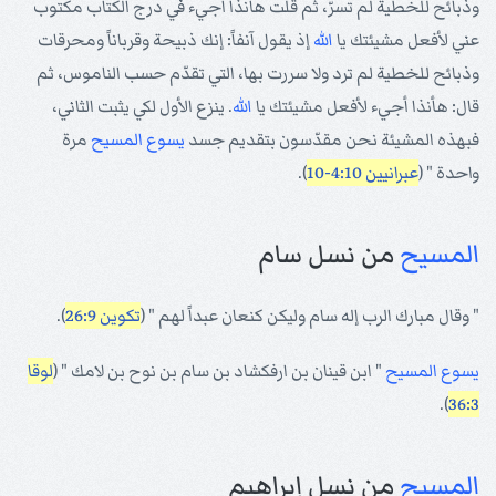
وذبائح للخطية لم تسرّ، ثم قلت هأنذا أجيء في درج الكتاب مكتوب
عني لأفعل مشيئتك يا
الله
إذ يقول آنفاً: إنك ذبيحة وقرباناً ومحرقات
وذبائح للخطية لم ترد ولا سررت بها، التي تقدّم حسب الناموس، ثم
قال: هأنذا أجيء لأفعل مشيئتك يا
الله
. ينزع الأول لكي يثبت الثاني،
فبهذه المشيئة نحن مقدّسون بتقديم جسد
يسوع
المسيح
مرة
واحدة " (
عبرانيين 4:10-10
).
المسيح
من نسل سام
" وقال مبارك الرب إله سام وليكن كنعان عبداً لهم " (
تكوين 26:9
).
يسوع
المسيح
" ابن قينان بن ارفكشاد بن سام بن نوح بن لامك " (
لوقا
).
36:3
المسيح
من نسل إبراهيم