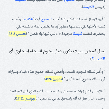
(عروس
الكنيسة
).
" أيها الرجال أحبوا نساءكم كما أحب
المسيح
أيضاً
الكنيسة
وأسلم
نفسه لأجلها لكي يقدسها مطهراً إياها بغسل الماء بالكلمة لكي
يحضرها لنفسه
كنيسة
مجيدة لا دنس فيها ولا غضن " (
أفسس 25:5
).
نسل اسحق سوف يكون مثل نجوم السماء (سماوي أي
الكنيسة
)
" وأُكثر نسلك كنجوم السماء وأُعطي نسلك جميع هذه البلاد وتتبارك
في نسلك جميع أمم الأرض " (
تكوين 4:26
).
" بالإيمان قدم إبراهيم اسحق وهو مجرب. قدم الذي قبل المواعيد
وحيده الذي قيل له أنه بإسحق يدعى لك نسل " (
عبرانيين 17:11
).