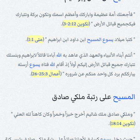
" فأجعلك أمة عظيمة واباركك وأعظم اسمك وتكون بركة وتتبارك
فيكجميع قبائل الأرض " (
تكوين 2:12-3
).
" كتبا ميلاد
يسوع
المسيح
ابن داود ابن ابراهيم " (
متى 1:1
).
" أنتم أبناء الأنبياء والعهد الذي عاهد به
الله
آباءنا قائلاً لابراهيم وبنسلك
تتبارك جميع قبائل الأرض إليكم أولاً إذ أقام
الله
فتاه
يسوع
أرسله
يبارككم برد كل واحد منكم عن شروره " (
أعمال 25:3-26
).
المسيح
على رتبة ملكي صادق
" وملكي صادق ملك شاليم أخرج خبزاً وخمراً وكان كاهناً لله العلي "
(
تكوين 18:14
).
" حيث دخل
يسوع
كسابق لأجلنا صائراً على رتبة ملكي صادق رئيس كنة