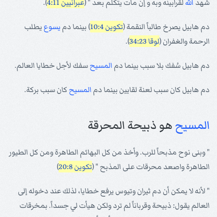
شهد
الله
لقرابينه وبه و إن مات يتكلم بعد " (
عبرانيين 4:11
).
دم هابيل يصرخ طالباً النقمة (
تكوين 10:4
) بينما دم
يسوع
يطلب
الرحمة والغفران (
لوقا 34:23
).
دم هابيل سُفك بلا سبب بينما دم
المسيح
سفك لأجل خطايا العالم.
دم هابيل كان سبب لعنة لقايين بينما دم
المسيح
كان سبب بركة.
المسيح
هو ذبيحة المحرقة
" وبنى نوح مذبحاً للرب. وأخذ من كل البهائم الطاهرة ومن كل الطيور
الطاهرة واصعد محرقات على المذبح " (
تكوين 20:8
)
" لأنه لا يمكن أن دم ثيران وتيوس يرفع خطايا، لذلك عند دخوله إلى
العالم يقول: ذبيحة وقرباناً لم ترد ولكن هيأت لي جسداً. بمخرقات