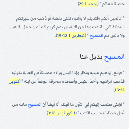
خطية العالم " (
يوحنا 29:1
).
" عالمين أنكم افتديتم لا بأشياء تفنى بفضة أو ذهب من سيرتكم
الباطلة التي تقلدتموها من الآباء بل بدم كريم كما من حمل بلا عيب
ولا دنس دم
المسيح
" (
1بطرس 18:1-19
).
المسيح
بديل عنا
" فرفع إبراهيم عينيه ونظر وإذا كبش وراءه ممسكاً في الغابة بقرنيه.
فذهب ابراهيم وأخذ الكبس وأصعده محرقة عوضاً عن ابنه " (
تكوين
).
13:22
" فإنني سلمت إليكم في الأول ما قبلته أنا أيضاً أن
المسيح
مات من
أجل خطايانا حسب الكتب " (
1 كورنثوس 3:15
).