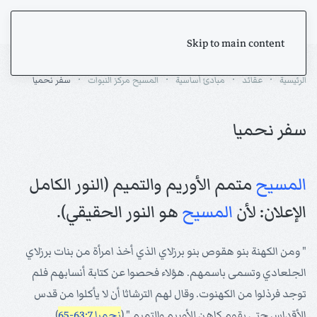
Skip to main content
الرئيسية
عقائد
مبادئ أساسية
المسيح مركز النبوات
سفر نحميا
سفر نحميا
المسيح
متمم الأوريم والتميم (النور الكامل
الإعلان: لأن
المسيح
هو النور الحقيقي).
" ومن الكهنة بنو هقوص بنو برزلاي الذي أخذ امرأة من بنات برزلاي
الجلعادي وتسمى باسمهم. هؤلاء فحصوا عن كتابة أنسابهم فلم
توجد فرذلوا من الكهنوت. وقال لهم الترشاثا أن لا يأكلوا من قدس
الأقداس حتى يقوم كاهن للأوريم والتميم " (
نحميا 63:7-65
).