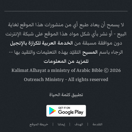
لا يسمح أن يعاد طبع أي من منشورات هذا الموقع لغاية
البيع - أو نشر بأي شكل مواد هذا الموقع على شبكة الإنترنت
دون موافقة مسبقة من
الخدمة العربية للكرازة بالإنجيل
الرجاء باسم
المسيح
التقيّد بهذه التعليمات والتقيد بها --
للمزيد من المعلومات
Arabic Bible
© Kalimat Alhayat a ministry of
2026
Outreach Ministry
- All rights reserved
تطبيق كلمة الحياة
التقدمة
|
الهدف
|
إيماننا
|
خريطة الموقع