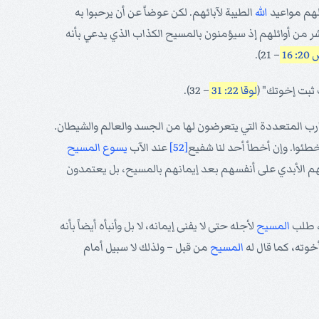
لهم مواعيد
الله
الطيبة لآبائهم. لكن عوضاً عن أن يرحبوا به
 من أوائلهم إذ سيؤمنون بالمسيح الكذاب الذي يدعي بأنه
: 16
– 21).
ثبت إخوتك" (
لوقا 22: 31
– 32).
جارب المتعددة التي يتعرضون لها من الجسد والعالم والشيطان.
خطئوا. وإن أخطأ أحد لنا شفيع
[52]
عند الآب
يسوع
المسيح
 2). ومن ثم فالمؤمنون لا يعتمدون في أمر خلاصهم الأبدي على أنفسهم بعد إيمانهم بالمسيح، بل يعتمدون
ة، طلب
المسيح
لأجله حتى لا يفنى إيمانه، لا بل وأنبأه أيضاً بأنه
خوته، كما قال له
المسيح
من قبل – ولذلك لا سبيل أمام