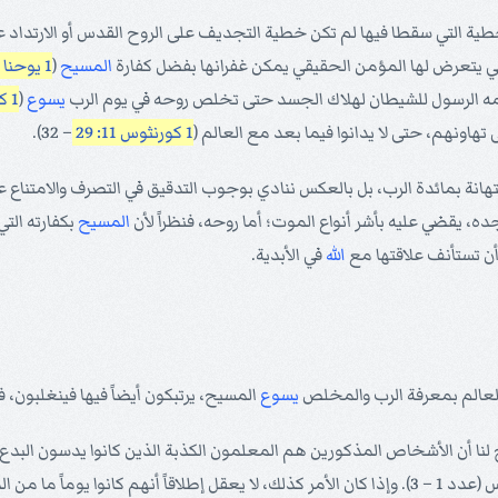
ن الخطية التي سقطا فيها لم تكن خطية التجديف على الروح القدس أو الارتداد 
 يتعرض لها المؤمن الحقيقي يمكن غفرانها بفضل كفارة
المسيح
(
1 يوحنا 1: 9
سلمه الرسول للشيطان لهلاك الجسد حتى تخلص روحه في يوم الرب
يسوع
(
1 كورنثوس 5: 1
تهاونهم، حتى لا يدانوا فيما بعد مع العالم (
1 كورنثوس 11: 29
– 32).
و الاستهانة بمائدة الرب، بل بالعكس ننادي بوجوب التدقيق في التصرف والامتناع
، يقضي عليه بأشر أنواع الموت؛ أما روحه، فنظراً لأن
المسيح
بكفارته الت
أن تستأنف علاقتها مع
الله
في الأبدية.
يسوع
المسيح، يرتبكون أيضاً فيها فينغلبون، ف
 لنا أن الأشخاص المذكورين هم المعلمون الكذبة الذين كانوا يدسون البدع 
دينونتهم (كما قال الوحي) من قديم لا تتوانى وهلاكهم لا ينعكس (عدد 1 – 3). وإذا كان الأمر كذلك، لا يع