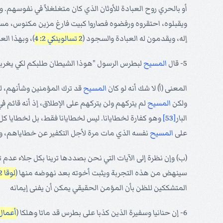
أو بالحري روح العبادة للأوثان الذي كان متغلغلاً في نفوسهم. و
ويقبلوه، احتقروه ورفضوه فصاروا كبيت فارغ مزين مكنوس، مست
إله، ويقدمون له العبادة والسجود (
2 تسالوينكي 2: 4
)، وبهذا ال
5- قال
المسيح
لبطرس الرسول "هوذا الشيطان طلبكم لكي يغربلك
المعنى (أ) لا شك أنه لو كان
المسيح
قد ترك المؤمنين وشأنهم، لك
ولكن
المسيح
لم يتركهم ولن يتركهم على الإطلاق، إذ أنه قائم ف
البار
[53]
على
المسيح
نفسه الذي مات مرة لأجل التكفير عن خطاياهم، ويح
(ب) وإن نظرة إلى الآيات التي نحن بصددها ترينا بكل جلاء عد
سينهض من هذه التجربة ويثبت أخوته بعد نهوضه منها (
لوقا 22: 32
المتشككين للظن بأن المؤمن الحقيقي يمكن أن يفنى إيمانه
6- إن حنانيا وسفيرة الذين كذبا على بطرس قد ماتا وهلكا (
أعمال 5: 