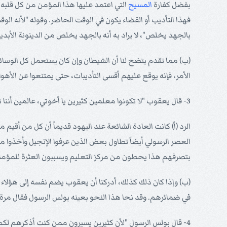
بفضل كفارة
المسيح
التي اعتمد عليها هذا المؤمن من كل قلبه، 
فهذا التأديب أو القضاء يكون في الوقت الحاضر. وقوله "لأنه الوق
بالجهد يخلص"، لا يراد به أنه بالجهد يخلص من الدينونة الأب
(ب) مما تقدم يتضح لنا أن الشيطان وإن كان يستعمل كل الوسائل
الأمر، فإنه يوقع عليهم أقسى التأديبات، حتى يمتنعوا عن الأهو
3- قال يعقوب "لا تكونوا معلمين كثيرين يا أخوتي، عالمين أننا نأخذ دينونة أعظم" (
الرد (أ) كانت العادة الشائعة عند اليهود قديماً أن كل من أقيم
بتصرفهم هذا يحطون من مركز التعليم ويسببون العثرة للمؤمن
(ب) وإذا كان ذلك كذلك، أدركنا أن يعقوب يضم نفسه إلى هؤلا
في ضمائرهم. وقد نحا هذا النحو بعينه بولس الرسول فقال مرة "
4- قال بولس الرسول "لأن كثيرين يسيرون ممن كنت أذكرهم لكم 