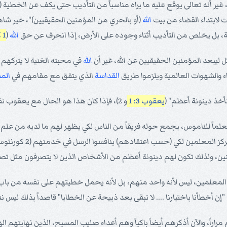
غير أنه تعالى يوقع عليه ما يراه مناسباً من التأديب حتى يكف عن الخطية (
ت لابتداء القضاء من بيت
الله
(أو بالحري من المؤمنين الحقيقيين)"، خير شاهد
دية، بل يخلص من التأديب أثناء وجوده على الأرض، إذا انحرف عن حق
الله
(
1 كورنثوس 11: 31
 ليبعد المؤمنين الحقيقيين عن الله، غير أن
الله
في محبته الغنية لا يتركهم
اء والشهوات العالمية ويلزموا طريق
القداسة
الذي يتفق مع مقامهم في
الم
يعقوب 3: 1
و 2)، فإذا كان هذا هو الحال مع يعقوب نفسه، فماذا يكون الحال معنا.
 معلماً للناموس، يجمع حوله فريقاً من الناس لكي يظهر لهم ما لديه من علم،
ين، ولذلك تكون لهم دينونة أعظم من الأشخاص الذين لا يتصرفون مثل تص
ء المعلمين، ليس لأنه واحد منهم، بل لأنه يحمل خطيتهم على نفسه من با
إن أخطأنا باختيارنا .... لا تبقى بعد ذبيحة عن الخطايا" قاصداً بذلك لي
مراراً، والآن أذكرهم أيضاً باكياً وهم أعداء صليب المسيح، الذين نهايته