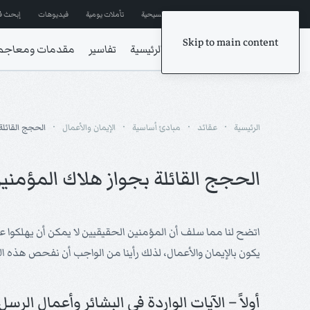
إشترك في المراسلات
ترانيم مسيحية
تأملات يومية
فيديوهات
إبحث ف
Skip to main content
الرئيسية
تفاسير
مقدمات ومعاجم
الرئيسية
عقائد
مبادئ أساسية
الإيمان والأعمال
الحجج القائلة
الحجج القائلة بجواز هلاك المؤمني
اتضح لنا مما سلف أن المؤمنين الحقيقيين لا يمكن أن يهلكوا 
يكون بالإيمان والأعمال، لذلك رأينا من الواجب أن نفحص هذه ال
أولاً – الآيات الواردة في البشائر وأعمال الرسل