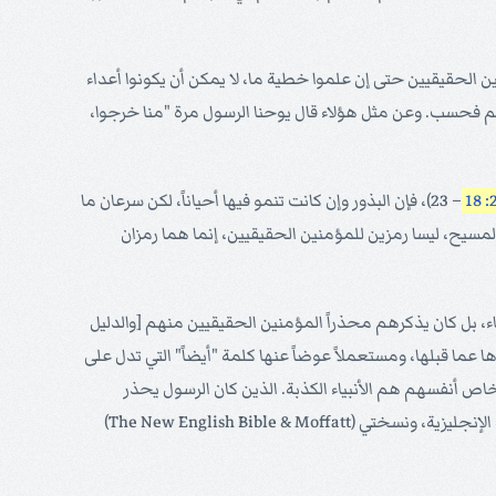
ين الحقيقيين حتى إن علموا خطية ما، لا يمكن أن يكونوا أعداء
سم فحسب. وعن مثل هؤلاء قال يوحنا الرسول مرة "منا خرجوا،
– 23)، فإن البذور وإن كانت تنمو فيها أحياناً، لكن سرعان ما
سيح، ليسا رمزين للمؤمنين الحقيقيين، إنما هما رمزان
ثناء، بل كان يذكرهم محذراً المؤمنين الحقيقيين منهم [والدليل
دها عما قبلها، ومستعملاً عوضاً عنها كلمة "أيضاً" التي تدل على
خاص أنفسهم هم الأنبياء الكذبة. الذين كان الرسول يحذر
المؤمنين الحقيقيين منهم من قبل كما ذكرنا – وتتضح هذه الحقيقة بكل جلاء في التراجم الأجنبية – اقرأ مثلاً نسخة The Diaglott اليونانية الإنجليزية، ونسختي (The New English Bible & Moffatt)