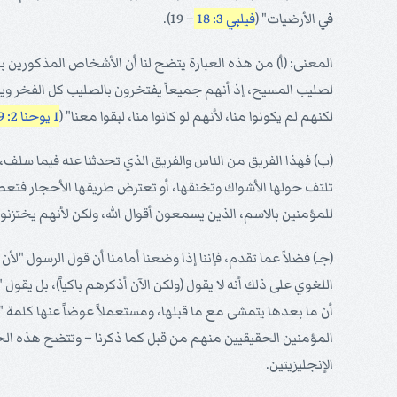
في الأرضيات" (
فيلبي 3: 18
– 19).
المعنى: (أ) من هذه العبارة يتضح لنا أن الأشخاص المذكورين ب
لصليب المسيح، إذ أنهم جميعاً يفتخرون بالصليب كل الفخر ويعتز
لكنهم لم يكونوا منا، لأنهم لو كانوا منا، لبقوا معنا" (
1 يوحنا 2: 19
(ب) فهذا الفريق من الناس والفريق الذي تحدثنا عنه فيما سلف، ي
تلتف حولها الأشواك وتخنقها، أو تعترض طريقها الأحجار فتعط
للمؤمنين بالاسم، الذين يسمعون أقوال الله، ولكن لأنهم يختزنو
(جـ) فضلاً عما تقدم، فإننا إذا وضعنا أمامنا أن قول الرسول "لأ
اللغوي على ذلك أنه لا يقول (ولكن الآن أذكرهم باكياً)، بل يقول 
أن ما بعدها يتمشى مع ما قبلها، ومستعملاً عوضاً عنها كلمة "أ
الإنجليزيتين.