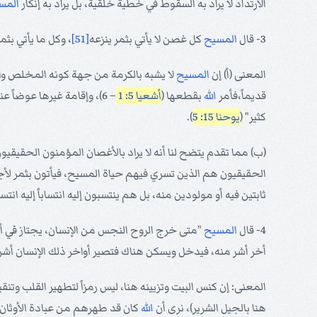
الارتداد لا يراد به السقوط في خطية خلقية، بل يراد به إنكار
المس
3- قال
المسيح
كل غصن لا يأتي بثمر ينزعه
[51]
، وكل ما يأتي بث
المعنى (أ) إن
المسيح
لا يشبه بالكرمة من جهة كونه المخلص وال
قديماً،فأمر
الله
بقطعها (
أشعيا 5: 1
– 6)، وإقامة غيرها عوضاً عنها] والدليل على ذلك أن
كثير" (
يوحنا 15: 5
).
(ب) مما تقدم يتضح لنا أنه لا يراد بالأغصان المؤمنون الحقيقي
الحقيقيون هم الذين تسري فيهم حياة المسيح، فيأتون بثمر لأ
ثابتين فيه أو مولودين منه، بل هم ينتسبون إليه انتساباً إليه انت
4- قال
المسيح
"متى خرج الروح النجس من الإنسان، يجتاز في أم
أخر أشر منه، فيدخل ويسكن هناك فتصير أواخر ذلك الإنسان أشر من
المعنى: إن كنس البيت وتزيينه هنا، ليس رمزاً لتطهير القلب وتنقي
هنا بالجيل الشرير)، نرى أن
الله
كان قد طهرهم من عبادة الأوثان 