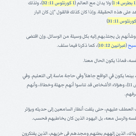
1 بطرس 4: 1
) ولا يدان مع العالم (
1 كورنثوس 11: 32
)، ولذلك
 على هذه الحقيقة. وإذا كان كذلك فالقول "إن كان البار
)
 وشأنهم بل يجتذبهم إليه بكل وسيلة من الوسائل. وإن اقتضى
سيح
(
عبرانيين 12: 10
)، كما ذكرنا فيما سلف.
 بينما يكون في الواقع جاهلاً وفي حاجة ماسة إلى التعليم. وفي
العصر الرسولي أيضاً تطاول بعض الذين عرفوا الإنجيل وأخذوا مركز المعلمين لكي (حسب اعتقادهم) ينافسوا الرسل في خدمتهم (2 كورنثوس 11)، وهؤلاء الأشخاص قد تناسوا أنهم جهلة وخطاة، وأنهم
رفهم.
ب العطف عليهم، حتى يلفت أنظار السامعين إلى حديثه ويؤثر
س نفسه والرسل معه، بل اليهود الذين كان يخاطبهم فحسب.
م الهلاك، الذين إلههم بطنهم ومجدهم في خزيهم، الذين يفتكرون