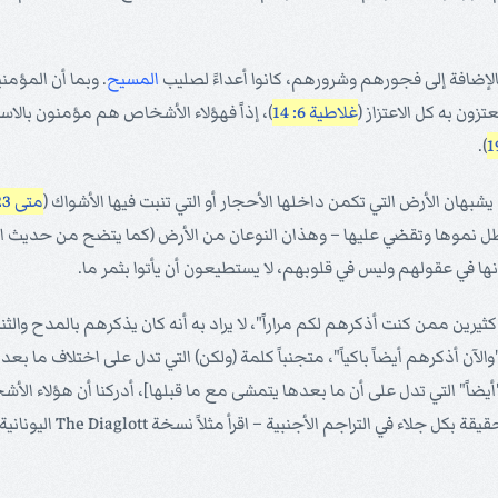
الإضافة إلى فجورهم وشرورهم، كانوا أعداءً لصليب
المسيح
. وبما أن المؤمن
ون به كل الاعتزاز (
غلاطية 6: 14
)، إذاً فهؤلاء الأشخاص هم مؤمنون بالا
).
شبهان الأرض التي تكمن داخلها الأحجار أو التي تنبت فيها الأشواك (
متى 23: 18
ل نموها وتقضي عليها – وهذان النوعان من الأرض (كما يتضح من حديث الم
نها في عقولهم وليس في قلوبهم، لا يستطيعون أن يأتوا بثمر ما.
ن كثيرين ممن كنت أذكرهم لكم مراراً"، لا يراد به أنه كان يذكرهم بالمدح وال
"والآن أذكرهم أيضاً باكياً"، متجنباً كلمة (ولكن) التي تدل على اختلاف ما بع
يضاً" التي تدل على أن ما بعدها يتمشى مع ما قبلها]، أدركنا أن هؤلاء الأش