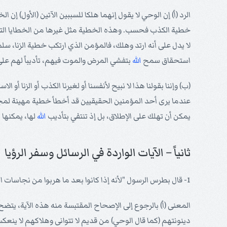
الرد (أ) إن الوحي لا يقول إنهما هلكا للسببين الآتين (الأول) إ
خطية الكذب فحسب. وهذه الخطية مثل غيرها من الخطايا التي
لا يدل على أنه ارتد وهلك، فالمؤمن الذي ارتكب خطية الزنا، 
استحقاق سمح
الله
بتفشي المرض والموت فيهم، تأديباً لهم على 
(ب) وإننا بقولنا هذا لا نبيح لأنفسنا أو لغيرنا الكذب أو الزنا أ
عندما يرى أحد المؤمنين الحقيقيين قد أخطأ خطية مهينة لمجده
يمكن أن تهلك على الإطلاق، بل إذ تنتفي بتأديب
الله
لها، يمكنها 
ثانياً – الآيات الواردة في الرسائل وسفر الرؤيا
1- قال بطرس الرسول "لأنه إذا كانوا بعد ما هربوا من نجاسات العالم بمعرفة الرب والمخلص
المعنى (أ) بالرجوع إلى الإصحاح المقتبسة منه هذه الآية، يتضح