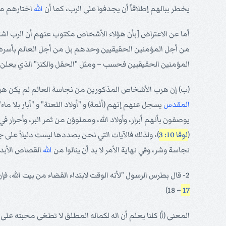
يخطر ببالهم إطلاقاً أن يجدفوا على الرب، كما أن
الله
اختارهم من
أما عن الاعتراض [بأن هؤلاء الأشخاص مكتوب عنهم أن الرب اشتراهم، وأنهم هربوا من نجاسات العالم (عدد
من أجل المؤمنين الحقيقيين وحدهم بل من أجل العالم بأسره
المؤمنين الحقيقيين فحسب – ومثل "الحقل والكنز" الذي يعلن ل
(ب) إن هرب الأشخاص المذكورين من نجاسة العالم لم يكن هرباً ق
المقدس
يسجل عنهم إنهم (أثمة) و "أولاد اللعنة" و "آبار بلا ماء
يوصفون بأنهم أبرار، وأولاد الله، ومملوؤن من ثمر البر، وأحرار في
(
لوقا 10: 3
)، ولذلك فالآيات التي نحن بصددها ليست دليلاً على
نجاسة وشر، وفي نهاية الأمر لا بد أن ينالوا من
الله
القصاص الأبد
2- قال بطرس الرسول "لأنه الوقت لابتداء القضاء من بيت الله، فإن كان (هذا القضاء) أولاً منا، فما نهاية الذين لا يطيعون إنجيل الله؟ وإن كان البار بالجهد يخلص، فالفاجر والخاطئ أين يظهران؟" (
– 18)
17
المعنى (أ) كلنا يعلم أن اله لكماله المطلق لا تطغى محبته على