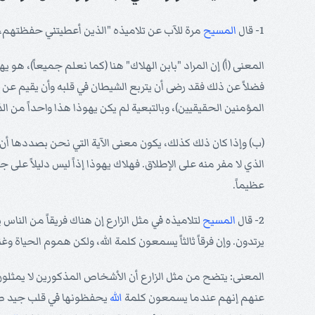
1- قال
المسيح
مرة للآب عن تلاميذه "الذين أعطيتني حفظتهم، ول
المعنى (أ) إن المراد "بابن الهلاك" هنا (كما نعلم جميعاً)، هو ي
فضلاً عن ذلك فقد رضى أن يتربع الشيطان في قلبه وأن يقيم عن ي
المؤمنين الحقيقيين)، وبالتبعية لم يكن يهوذا هذا واحداً من ال
(ب) وإذا كان ذلك كذلك، يكون معنى الآية التي نحن بصددها أن 
الذي لا مفر منه على الإطلاق. فهلاك يهوذا إذاً ليس دليلاً ع
عظيماً.
2- قال
المسيح
لتلاميذه في مثل الزارع إن هناك فريقاً من النا
يرتدون. وإن فرقاً ثالثاً يسمعون كلمة الله، ولكن هموم الحياة وغنا
المعنى: يتضح من مثل الزارع أن الأشخاص المذكورين لا يمثلون 
عنهم إنهم عندما يسمعون كلمة
الله
يحفظونها في قلب جيد صال