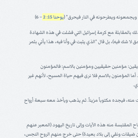
ف ويجمعونه ويطرحونه في النار فيحرق" (
يوحنا 15: 2
– 6)
ك بالمقابلة مع كرمة إسرائيل التي فشلت في هذه الشهادة
لا شك فيه)، بل قال "الذي يثبت في وأنا فيه، هذا يأتي بثمر
ريقين: مؤمنين حقيقيين ومؤمنين بالاسم: فالمؤمنون
. أما المؤمنون بالاسم فلا نرى فيهم حياة المسيح، لأنهم غير
ي.
منه، فيجده مكتوباً مزيناً. ثم يذهب ويأخذ معه سبعة أرواح
صحاح المقتبسة منه هذه الآيات وإلى تاريخ اليهود (المعبر عنهم
من ضيقات ونفي إلى بلاد بعيدة) حتى خرج منهم الروح النجس،