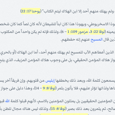
م يهلك منهم أحد إلا ابن الهلاك ليتم الكتاب" (
يوحنا 17: 22
)
هوذا الاسخريوطي، ويهوذا هذا كان ابناً للشيطان لأنه كان لصاً كما كان شخصاً 
مينه (
لوقا 22: 3
،
مزمور 109: 1
– 6)، ولذلك فإنه لم يكن واحداً من المكت
ذين قال
المسيح
عنهم إنه حفظهم.
الذين أعطاهم الآب للمسيح لم يهلك منهم أحد، أما ابن الهلاك (أو بالحري
لى جواز هلاك المؤمن الحقيقي، بل على وجوب هلاك المؤمن المزيف، الذي يتب
س يسمعون كلمة الله، وبعد ذلك يخطفها
إبليس
من قلوبهم. وإن فريقاً آخر ي
ها ولذاتها تؤثر عليهم، فلا يأتون بثمر (
لوقا 8: 9
– 14)، وهذا دليل على جواز ارتداد بعض المؤمنين بالمسيح وهلاكهم إلى الأبد تبعاً لذلك.
المؤمنين الحقيقيين بل يمثلون المؤمنين بالاسم، لأنهم قبلوا كلمة
الله
قبو
ح، ثم يثمرون بعد ذلك بصبر (
لوقا 8: 15
)، ولذلك ليس هناك مجال للظن بأ