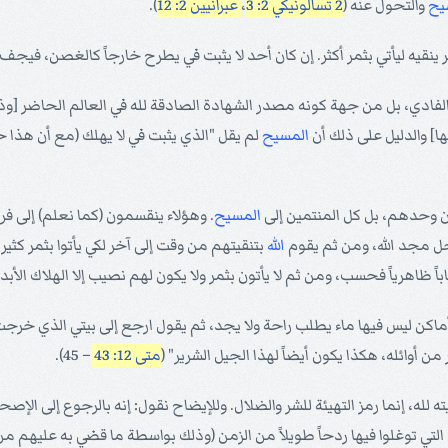
يح
والتحول عنه (
2 تسالونيكي 2: 3
،
عبرانيين 2: 12
).
مر ينقيه ليأتي بثمر أكثر. إن كان أحد لا يثبت في يطرح خارجاً كالغصن، فيج
فادي، بل من جهة كونه مصدر الشهادة الصادقة لله في العالم الحاضر [وذل
المسيح
لم يقل "الذي يثبت في لا يهلك (مع أن هذا حق 
ون وحدهم، بل كل المنتمين إلى
المسيح
. وهؤلاء ينقسمون (كما نعلم) إلى ف
جل مجد الله، ومن ثم يقوم
الله
بتنقيتهم من وقت إلى آخر لكي يأتوا بثمر كثير
ساباً ظاهرياً فحسب، ومن ثم لا يأتون بثمر ولا يكون لهم نصيب إلا الهلاك الأبد
اكن ليس فيها ماء يطلب راحة ولا يجد، ثم يقول ارجع إلى بيتي الذي خرجت 
 أوائله، هكذا يكون أيضاً لهذا الجيل الشرير" (
متى 12: 43
– 45).
ته لله، إنما رمز التهيئة للشر والضلال. وللإيضاح نقول: إنه بالرجوع إلى الإ
التي توغلوا فيها ردحاً طويلاً من الزمن (وذلك بواسطة ما قضي به عليهم 