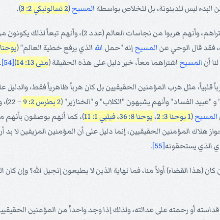
 البدء ليس للدينونة، بل للخلاص بواسطة
المسيح
(
2 تسالونيكي 2: 3
).
 2)، وأنهم تبعاً لذلك يكونون من المؤمنين الحقيقيين] فنقول (أولاً) إن
، فقد قال الوحي عن
المسيح
إنه "حمل
الله
الذي يرفع خطية العالم" (
يوحنا 1: 29
نا أن
المسيح
اشتراهما معاً، خير دليل على هذه الحقيقة (
متى 13: 14
)
[54]
.
لبياً، مثل هرب المؤمنين الحقيقيين بل كان هرباً ظاهرياً فقط، والدليل عل
" و "عبيد الفساد" وأنهم يشبهون "الكلاب" و "الخنازير" (
2 بطرس 2: 9
– 2
المسيح
(
1 يوحنا 3: 2
،
يوحنا 8: 36
،
فيلبي 1: 11
)، كما أنهم يوصفون بأنهم مث
 جواز هلاك المؤمنين الحقيقيين، إنما دليل على أن المؤمنين المزيفين لا
ي الذي يستحقونه
[55]
.
 قداسته أو رحمته على عدالته، ولذلك إذا وجد واحداً من المؤمنين الحقيقيين