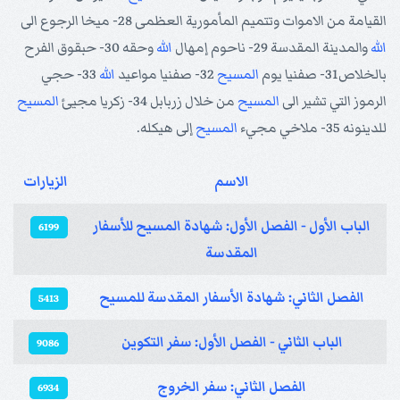
القيامة من الاموات وتتميم المأمورية العظمى 28- ميخا الرجوع الى
الله
والمدينة المقدسة 29- ناحوم إمهال
الله
وحقه 30- حبقوق الفرح
بالخلاص31- صفنيا يوم
المسيح
32- صفنيا مواعيد
الله
33- حجي
الرموز التي تشير الى
المسيح
من خلال زربابل 34- زكريا مجيئ
المسيح
للدينونه 35- ملاخي مجيء
المسيح
إلى هيكله.
الاسم
الزيارات
المقالات
الباب الأول - الفصل الأول: شهادة المسيح للأسفار
6199
المقدسة
الفصل الثاني: شهادة الأسفار المقدسة للمسيح
5413
الباب الثاني - الفصل الأول: سفر التكوين
9086
الفصل الثاني: سفر الخروج
6934