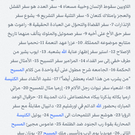
اللاويين سقوط الإنسان وخيبة مسعاه 4- سفر العدد هو سفر الفشل
والعجز بإمتلاك كنعان 5- سفر التثنية سفر التشريع 6- يشوع سفر
الإنذارات 7- سفر القضاة والتحوّل عن العبادة الحقيقية 8- راعوث هو
سفر حق الأخ على أخيه 9- سفر صموئيل والملوك يتألف منهما تاريخ
متتابع موضوعه المملكة. 10- عزرا عهد النعمة 11-نحميا سفر
الإصلاح 12- استير سفر إظهار عناية
الله
بشعبه. 13- ايوب يشير من
طرف خفي إلى سر الفداء 14- المزامير سفر التسبيح 15- الأمثال سفر
الحكمة 16- الجامعه شرح مطول على آية واحدة من كلام
المسيح
"من يشرب من هذا الماء يعطش أيضاً"ا 17- نشيد الأنشاد سفر
الكنيسة
18- اشعياء سفر نبوات رجل الآلام 19- إرميا مثال للمسيح 20- مراثي
ارميا بكائه يذكرنا ببكاء مخلصناعلى ذات المدينة 21- حزقيال الوعد
المبارك بحضور
الله
الدائم في اورشليم 22- دانييال مقابلةً مع سفر
الرؤيا 23- هوشع سفر التلميحات الى
المسيح
24- يوئيل
الكنيسة
المحاربة بقوة رب الجنود ضد الظلمة 25- عاموس مجيئ
المسيح
الثاني 26- عوبديا يوم الرب وتأسيس ملك
المسيح
27- يونان سفر