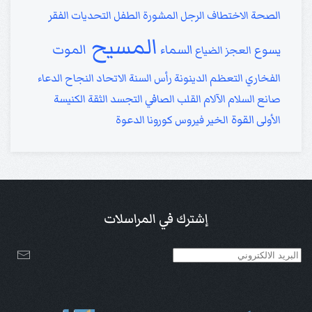
الصحة
الاختطاف
الرجل
المشورة
الطفل
التحديات
الفقر
المسيح
الموت
السماء
يسوع
العجز
الضياع
الفخاري
التعظم
الدينونة
رأس السنة
الاتحاد
النجاح
الدعاء
صانع السلام
الآلام
القلب الصافي
التجسد
الثقة
الكنيسة
القوة
الأولى
الخير
فيروس كورونا
الدعوة
إشترك في المراسلات