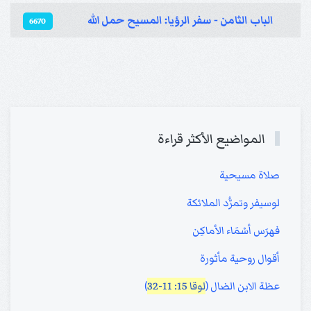
الباب الثامن - سفر الرؤيا: المسيح حمل الله
6670
المواضيع الأكثر قراءة
صلاة مسيحية
لوسيفر وتمرُّد الملائكة
فهرَس أسْمَاء الأماكِن
أقوال روحية مأثورة
عظة الابن الضال (
لوقا 15: 11-32
)