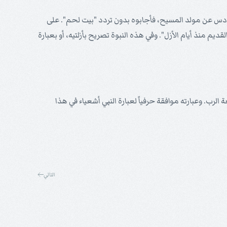
يرودس عن مولد المسيح، فأجابوه بدون تردد "بيت لحم". على
م منذ أيام الأزل". وفي هذه النبوة تصريح بأزلتيه، أو بعبارة
لرب. وعبارته موافقة حرفياً لعبارة النبي أشعياء في هذا
التالي