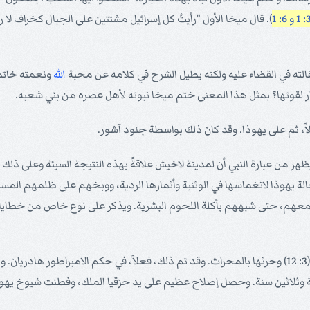
و 6: 1
). قال ميخا الأول "رأيتُ كل إسرائيل مشتتين على الجبال كخراف لا ر
لته في القضاء عليه ولكنه يطيل الشرح في كلامه عن محبة
الله
ونعمته خاتما
ر لقوتها؟ بمثل هذا المعنى ختم ميخا نبوته لأهل عصره من بني شعبه.
اً، ثم على يهوذا. وقد كان ذلك بواسطة جنود آشور.
 من عبارة النبي أن لمدينة لاخيش علاقةً بهذه النتيجة السيئة وعلى ذلك ق
 فيك وُجدت ذنوب إسرائيل" (1: 13). رثى النبي حالة يهوذا لانغماسها في الوثنية وأثمارها الردية، و
هم، حتى شبههم بأكلة اللحوم البشرية. ويذكر على نوع خاص من خطايا ر
وثلاثين سنة. وحصل إصلاح عظيم على يد حزقيا الملك، وفطنت شيوخ يهوذا