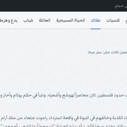
ي الموقع
كنسيات
عقائد
الحياة المسيحية
العائلة
شباب
بدع وهرط
فصل الثالث عشر: سفر ميخا
حدود فلسطين. كان معاصراً لهوشع وأشعياء. وتنبأ في حكم يوثام وآحاز وب
اء الكذبة وخالفهم في النبوة في واقعة استرداد راموت جلعاد من ملك آرا
لته. وختم ميخا الأول نبأه بهذه العبارة: "اسمعوا أيها الشعب أجمعون" (