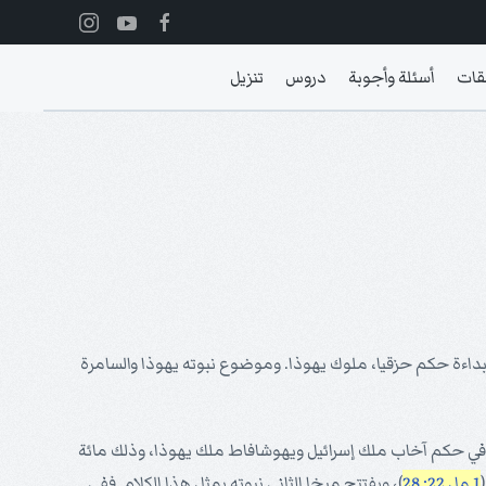
قات
أسئلة وأجوبة
دروس
تنزيل
داءة حكم حزقيا، ملوك يهوذا. وموضوع نبوته يهوذا والسامرة
م في حكم آخاب ملك إسرائيل ويهوشافاط ملك يهوذا، وذلك مائة
1 مل 22: 28
)، ويفتتح ميخا الثاني نبوته بمثل هذا الكلام. ففي