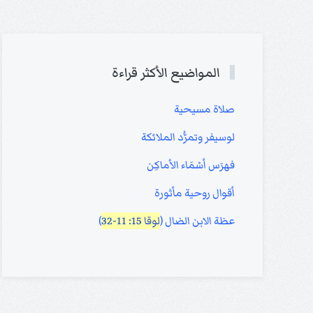
المواضيع الأكثر قراءة
صلاة مسيحية
لوسيفر وتمرُّد الملائكة
فهرَس أسْمَاء الأماكِن
أقوال روحية مأثورة
عظة الابن الضال (
لوقا 15: 11-32
)