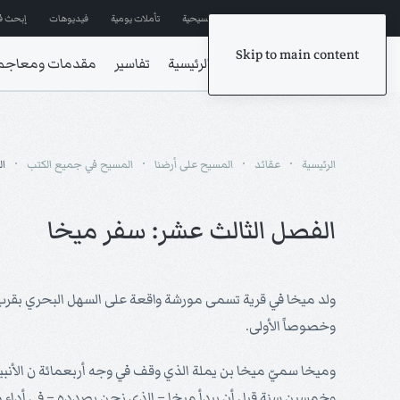
إشترك في المراسلات
ترانيم مسيحية
تأملات يومية
فيديوهات
إبحث ف
Skip to main content
الرئيسية
تفاسير
مقدمات ومعاجم
الرئيسية
عقائد
المسيح على أرضنا
المسيح في جميع الكتب
ال
الفصل الثالث عشر: سفر ميخا
ولد ميخا في قرية تسمى مورشة واقعة على السهل البحري بقرب 
وخصوصاً الأولى.
وميخا سميّ ميخا بن يملة الذي وقف في وجه أربعمائة ن الأنبي
وخمسين سنة قبل أن يبدأ ميخا – الذي نحن بصدده – في أداء رسا