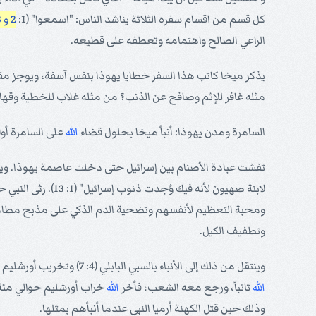
كل قسم من اقسام سفره الثلاثة يناشد الناس: "اسمعوا" (1:
2 و 3: 1
الراعي الصالح واهتمامه وتعطفه على قطيعه.
يذكر ميخا كاتب هذا السفر خطايا يهوذا بنفس آسفة، ويوجز مقا
مثله غافر للإثم وصافح عن الذنب؟ من مثله غلاب للخطية وقها
السامرة ومدن يهوذا: أنبأ ميخا بحلول قضاء
الله
على السامرة أول
تفشت عبادة الأصنام بين إسرائيل حتى دخلت عاصمة يهوذا. ويظهر
لابنة صهيون لأنه
ومحبة التعظيم لأنفسهم وتضحية الدم الذكي على مذبح مطامع
وتطفيف الكيل.
وينتقل من ذلك إلى الأنباء بالسبي البابلي (4: 7) وتخريب أورشليم (3: 12) وحرثها بالمحراث. وقد تم ذلك، فعلاً، في حكم الامبراطور هادريان. ونعلم من سفر أرميا أنه بسبب نبوة ميخا رجع حزقيا الملك إلى
الله
تائباً، ورجع معه الشعب؛ فأخر
الله
خراب أورشليم حوالي مئة 
وذلك حين قتل الكهنة أرميا النبي عندما أنبأهم بمثلها.