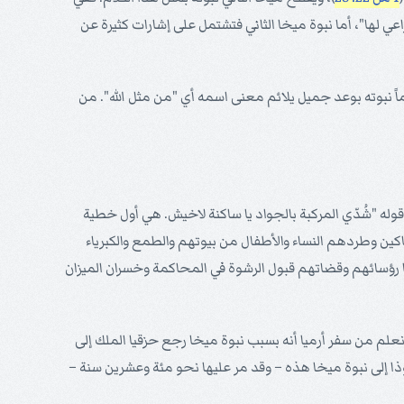
اعي لها"، أما نبوة ميخا الثاني فتشتمل على إشارات كثيرة عن
ً نبوته بوعد جميل يلائم معنى اسمه أي "من مثل الله". من
وله "شُدّي المركبة بالجواد يا ساكنة لاخيش. هي أول خطية
وبخهم على ظلمهم المساكين وطردهم النساء والأطفال من بيوتهم والطمع والكبرياء
ؤسائهم وقضاتهم قبول الرشوة في المحاكمة وخسران الميزان
 إلى نبوة ميخا هذه – وقد مر عليها نحو مئة وعشرين سنة –