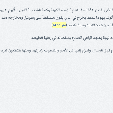
ا الآتي. فمن هذا السفر عَلم "رؤساء الكهنة وكتبة الشعب" الذين سألهم ه
ألوف يهوذا فمنك يخرج لي الذي يكون متسلطاً على إسرائيل ومخارجه منذ القدي
ة بين هذه النبوة ونبوة أشعيا (
أش 7: 14
)‍
ه نبوة بمجد الراعي الصالح وسلطانه في رعاية قطيعه.
ق الجبال، وتنـزع إليها كل الأمم والشعوب لزيارتها، ومنها ينتظرون شريعة ا