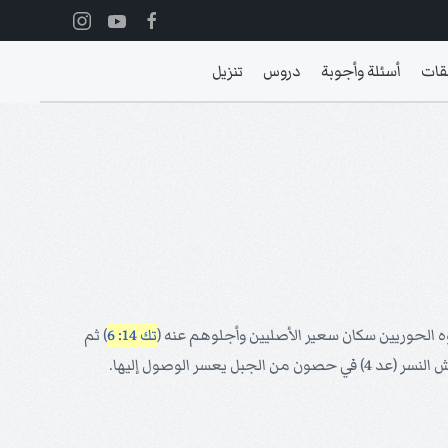
قات
أسئلة وأجوبة
دروس
تنزيل
وه الحوريين سكان سعير الأصليين وأجلوهم عنه (
تك 14: 6
) ثم
). وعاصمتهم مدينة صليع أو بترا أي صخرة وهي مدينة وحيدة في نوعها بين أعمال البشر موفوعة كعش النسر (عد 4) في حصون من الجبل يعسر الوصول إليها.