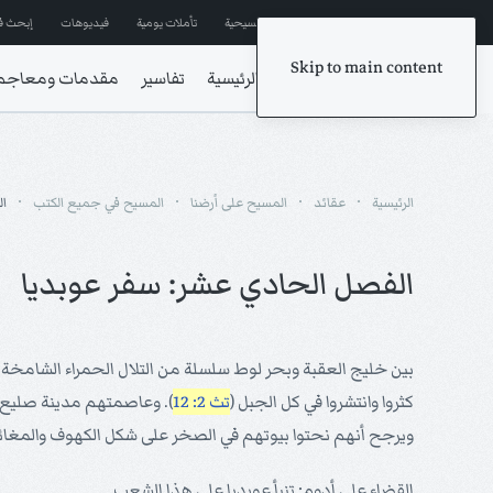
إشترك في المراسلات
ترانيم مسيحية
تأملات يومية
فيديوهات
إبحث ف
Skip to main content
الرئيسية
تفاسير
مقدمات ومعاجم
الرئيسية
عقائد
المسيح على أرضنا
المسيح في جميع الكتب
ال
الفصل الحادي عشر: سفر عوبديا
بين خليج العقبة وبحر لوط سلسلة من التلال الحمراء الشامخة 
كثروا وانتشروا في كل الجبل (
تث 2: 12
ويرجح أنهم نحتوا بيوتهم في الصخر على شكل الكهوف والمغائر (3 و 6) في مكان منيع لا يطمع فيه الع
القضاء على أدوم: تنبأ عوبديا على هذا الشعب.