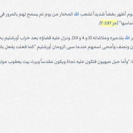
ن أدوم أظهر بغضاً شديداً لشعب
الله
ساسها" (
مز 137: 7
).
ر
الله
بتدميره وملاشاته (3 و 4 و 10). ونـزل عليه قضاؤه 
ن ونصف وأمحى اسمهم عندما سبى الرومان أورشليم "كما فعلت يفعل بك"
: "وأما جبل صهيون فتكون عليه نجاة ويكون مقدساً ويرث بيت يعقوب مواريث