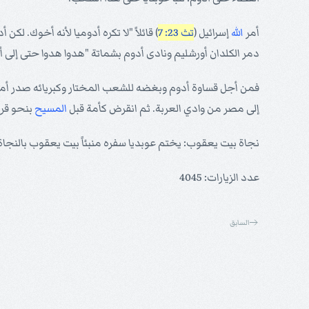
أمر
الله
إسرائيل (
تث 23: 7
) قائلاً "لا تكره أدوميا لأنه أخوك. لك
دمر الكلدان أورشليم ونادى أدوم بشماتة "هدوا هدوا حتى إلى أ
فمن أجل قساوة أدوم وبغضه للشعب المختار وكبريائه صدر أم
إلى مصر من وادي العربة. ثم انقرض كأمة قبل
المسيح
بنحو قر
نجاة بيت يعقوب: يختم عوبديا سفره منبئاً بيت يعقوب بالنجاة
عدد الزيارات: 4045
السابق