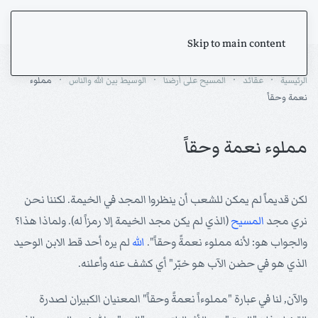
Skip to main content
الرئيسية
عقائد
المسيح على أرضنا
الوسيط بين الله والناس
مملوء
نعمة وحقاً
مملوء نعمة وحقاً
لكن قديماً لم يمكن للشعب أن ينظروا المجد في الخيمة. لكننا نحن
نري مجد
المسيح
(الذي لم يكن مجد الخيمة إلا رمزاً له). ولماذا هذا؟
والجواب هو: لأنه مملوء نعمةً وحقاً".
الله
لم يره أحد قط الابن الوحيد
الذي هو في حضن الآب هو خبّر" أي كشف عنه وأعلنه.
والآن, لنا في عبارة "مملوءاً نعمةً وحقاً" المعنيان الكبيران لصدرة