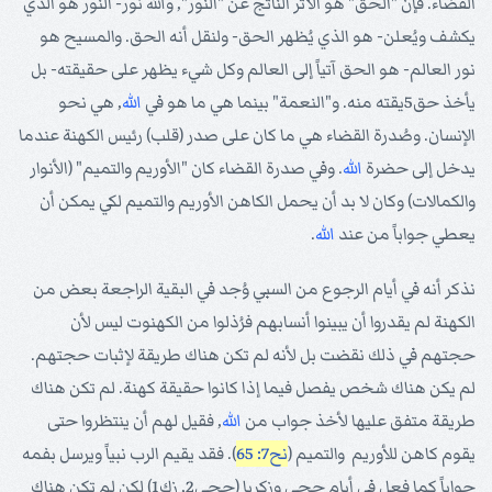
القضاء. فإن "الحق" هو الأثر الناتج عن "النور", والله نور- النور هو الذي
يكشف ويُعلن- هو الذي يُظهر الحق- ولنقل أنه الحق. والمسيح هو
نور العالم- هو الحق آتياً إلى العالم وكل شيء يظهر على حقيقته- بل
يأخذ حق5يقته منه. و"النعمة" بينما هي ما هو في
الله
, هي نحو
الإنسان. وصُدرة القضاء هي ما كان على صدر (قلب) رئيس الكهنة عندما
يدخل إلى حضرة
الله
. وفي صدرة القضاء كان "الأوريم والتميم" (الأنوار
والكمالات) وكان لا بد أن يحمل الكاهن الأوريم والتميم لكي يمكن أن
يعطي جواباً من عند
الله
.
نذكر أنه في أيام الرجوع من السبي وُجد في البقية الراجعة بعض من
الكهنة لم يقدروا أن يبينوا أنسابهم فرُذلوا من الكهنوت ليس لأن
حجتهم في ذلك نقضت بل لأنه لم تكن هناك طريقة لإثبات حجتهم.
لم يكن هناك شخص يفصل فيما إذا كانوا حقيقة كهنة. لم تكن هناك
طريقة متفق عليها لأخذ جواب من
الله
, فقيل لهم أن ينتظروا حتى
يقوم كاهن للأوريم والتميم (
نح7: 65
). فقد يقيم الرب نبياً ويرسل بفمه
جواباً كما فعل في أيام حجي وزكريا (حجي2, زك1) لكن لم تكن هناك