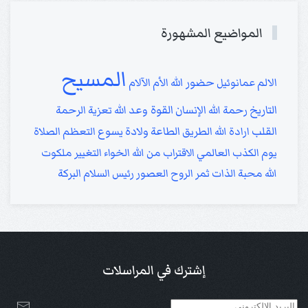
المواضيع المشهورة
المسيح
حضور الله
الالم
عمانوئيل
الأم
الآلام
التاريخ
القوة
رحمة الله
الإنسان
وعد الله
تعزية
الرحمة
القلب
ارادة الله
الطريق
الطاعة
ولادة يسوع
التعظم
الصلاة
يوم الكذب العالمي
الاقتراب من الله
الخواء
التغيير
ملكوت
الله
محبة الذات
ثمر الروح
العصور
رئيس السلام
البركة
إشترك في المراسلات