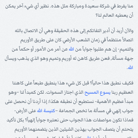
منا يفرط في شركة سعيدة ومباركة مثل هذه. نظير أي شيء آخر يمكن
أن يعطيه العالم لنا؟
والآن أريد أن أدير التفاتكم إلى هذه الحقيقة وهي أن الاتصال بالله
اتصالاً منتظماً في زمان الشعب الأرضي كان على طريق الأوريم
والتميم- إن هم طلبوا جواباً من
الله
عن أمر من الأمور أو حكماً من
جهة مسألة, فعن طريق كاهن له أوريم وتميم وهو الذي يذهب ويسأل
الله
.
فكيف نطبق هذا حالياً؟ قبل كل شيء هذا ينطبق طبعاً على كاهننا
العظيم ربنا
يسوع
المسيح
الذي اجتاز السموات. لكن كمبدأ لنا –وهو
مبدأ عظيم الأهمية- نستطيع أن نطبقه هكذا: إذا أردنا أن نحصل على
جواب إلهي في مسألة ما تخص الجماعة –
كنيسة
الله
على الأرض-
فماذا تكون مواصفات هذا الجواب حتى نعتبره جواباً إلهياً؟ بكل تأكيد
يتحتم أن يتصف الجواب بهذين الشيئين الذين يتضمنهما الأوريم