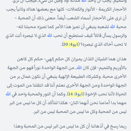
والتميم. يجب أن يأخذ
الله
مكانه أولاً وقبل كل شيء, فيجب أن ترى
الأحجار الكريمة - الأنوار والكمالات- كلها مع بعضها هناك وثانياً يجب
أن ترى على الأحجار أسماء الشعب أيضاً. معنى ذلك أن المحبة –
محبة
الله
لشعبه ينبغي أن تميز هذا الأمر كما تميزه محبتنا لله-
والرسول يسأل قائلاً كيف تستطيع أن تحب
الله
الذي لا تبصره أنت الذي
لا تحب أخاك الذي تبصره؟ (
1يو4: 20
).
هذان هما الشيئان اللذان يميزان كل حكم إلهي- حكم كل كاهن
بالأوريم والتميم- فإن كان
الله
, من الجهة الواحدة نوراً فهو من الجهة
الأخرى محبة. وكشركاء الطبيعة الإلهية ينبغي أن نكون عمال بر من
الجهة الواحدة ومن الجهة الأخرى نعلم أننا قد انتقلنا من الموت إلى
الحياة لأننا نحب الإخوة (
1يو3: 14
). وكما أن النور والمحبة واحد في
الله
مهما بدا أمامنا نحن أنهما اثنان- هكذا لنتأكد أن كل ما ليس من البر
ليس من المحبة وكل ما ليس من المحبة ليس من البر.
ربما رسخ في أذهاننا أن كل ما ليس من البر ليس من المحبة وهذا