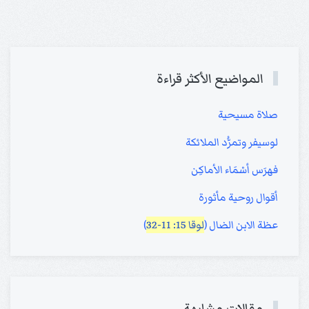
المواضيع الأكثر قراءة
صلاة مسيحية
لوسيفر وتمرُّد الملائكة
فهرَس أسْمَاء الأماكِن
أقوال روحية مأثورة
عظة الابن الضال (
لوقا 15: 11-32
)
مقالات مشابهة