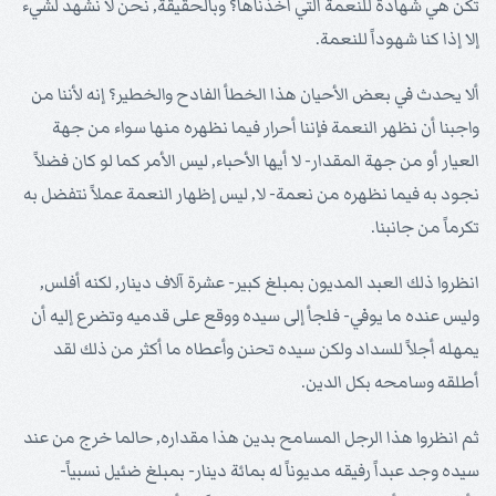
تكن هي شهادة للنعمة التي أخذناها؟ وبالحقيقة, نحن لا نشهد لشيء
إلا إذا كنا شهوداً للنعمة.
ألا يحدث في بعض الأحيان هذا الخطأ الفادح والخطير؟ إنه لأننا من
واجبنا أن نظهر النعمة فإننا أحرار فيما نظهره منها سواء من جهة
العيار أو من جهة المقدار- لا أيها الأحباء, ليس الأمر كما لو كان فضلاً
نجود به فيما نظهره من نعمة- لا, ليس إظهار النعمة عملاً نتفضل به
تكرماً من جانبنا.
انظروا ذلك العبد المديون بمبلغ كبير- عشرة آلاف دينار, لكنه أفلس,
وليس عنده ما يوفي- فلجأ إلى سيده ووقع على قدميه وتضرع إليه أن
يمهله أجلاً للسداد ولكن سيده تحنن وأعطاه ما أكثر من ذلك لقد
أطلقه وسامحه بكل الدين.
ثم انظروا هذا الرجل المسامح بدين هذا مقداره, حالما خرج من عند
سيده وجد عبداً رفيقه مديوناً له بمائة دينار- بمبلغ ضئيل نسبياً-