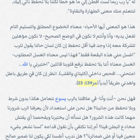
له "يا رب ربما لست أفطن إلي ما هو خطأ لكننا بلا تحفظ نأتي إليك,
لنتعلم منك معنى الطهارة والنقاوة".
هذا هو المعنى أيها الأحباء- معناه الخضوع المطلق والتسليم التام
لفعل يديه- وأنا وأنتم لا نكون في الوضع الصحيح- لا نكون مؤهلين
للشركة معه إذا وجد فينا أقل تحفظ إن كان لسان حالنا يقول للرب
"اغسل مني هذه البقعة فقط" فهذا ليس معناه الغسل المطلوب-
الغسل معناه أننا بلا تحفظ نرفع قلوبنا قائلين "اختبرني يا
الله
...
امتحني... افحص داخلي (كليتاي والقلب). انظر إن كان فيّ طريق باطل
واهدني طريقاً أبدياً (
مز139: 23
).
فهل نحن –أنت وأنا- في علاقتنا بالرب
يسوع
نتعامل هكذا بدون شرط
وبلا تحفظ من جانبنا؟ هل نحن على استعداد لأن يعرفنا الرب شرورنا
مهما كانت هذه الشرور؟ هل نسأله أن يختبرنا ويفحصنا أي يفتش
مخادع البطن فينا؟ أم إننا نكتفي بأن نقول قدامه "لسنا نشعر بشيء
معين فينا أو على ضمائرنا"؟ هل ندرب أنفسنا لكي يكون لنا ضمير صالح