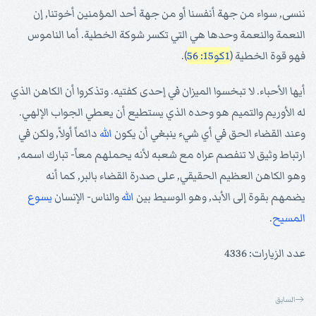
ننسى, سواء من جهة أنفسنا أو من جهة أحد المؤمنين أخوتنا, إن
النعمة والنعمة وحدها هي التي تكسر شوكة الخطية. أما الناموس
فهو قوة الخطية (
1كو15: 56
).
أيها الأحباء. لا تبخسوا الميزان في إحدى كفتيه. وتذكروا أن الكاهن الذي
له الأوريم والتميم هو وحده الذي يستطيع أن يعطي الجواب الإلهي.
وعند القضاء الحق في أي شيء ينبغي أن يكون
الله
دائماً أولاً, ولكن في
ارتباط وثيق لا تنفصم عراه مع شعبه لأنه يحملهم معاً- تبارك اسمه,
وهو الكاهن العظيم الحقيقي, على صدرة القضاء بالبر, كما أنه
يضمهم بقوة إلى الأبد, وهو الوسيط بين
الله
والناس- الإنسان
يسوع
المسيح
.
عدد الزيارات: 4336
السابق