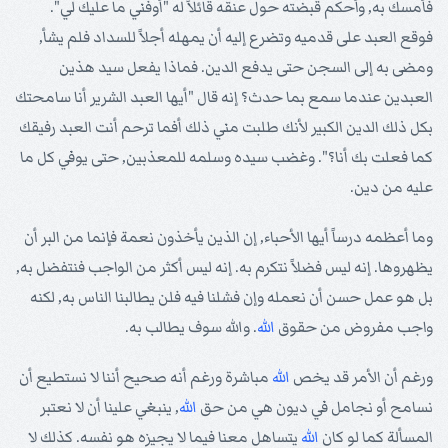
فأمسك به, وأحكم قبضته حول عنقه قائلاً له "أوفني ما عليك لي".
فوقع العبد على قدميه وتضرع إليه أن يمهله أجلاً للسداد فلم يشأ,
ومضى به إلى السجن حتى يدفع الدين. فماذا يفعل سيد هذين
العبدين عندما سمع بما حدث؟ إنه قال "أيها العبد الشرير أنا سامحتك
بكل ذلك الدين الكبير لأنك طلبت مني ذلك أفما ترحم أنت العبد رفيقك
كما فعلت بك أنا؟". وغضب سيده وسلمه للمعذبين, حتى يوفي كل ما
عليه من دين.
وما أعظمه درساً أيها الأحباء, إن الذين يأخذون نعمة فإنما من البر أن
يظهروها. إنه ليس فضلاً نتكرم به. إنه ليس أكثر من الواجب فنتفضل به,
بل هو عمل حسن أن نعمله وإن فشلنا فيه فلن يطالبنا الناس به, لكنه
واجب مفروض من حقوق
الله
. والله سوف يطالب به.
ورغم أن الأمر قد يخص
الله
مباشرة ورغم أنه صحيح أننا لا نستطيع أن
نسامح أو نجامل في ديون هي من حق
الله
, ينبغي علينا أن لا نعتبر
المسألة كما لو كان
الله
يتساهل معنا فيما لا يجيزه هو نفسه. كذلك لا