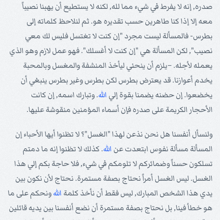
صدره, إنه لا يفرط في شيء مما لله, لكنه لا يستطيع أن يهبنا نصيباً
معه إلا إذا كنا طاهرين حسب تقديره هو. ثم لنلاحظ كلماته إلى
بطرس- فالمسألة ليست مجرد "إن كنت لا تغتسل فليس لك معي
نصيب", لكن المسألة هي "إن كنت لا أغسلك". فهو عمل لازم وهو الذي
يعمله لأجله. –يلزم أن ينحني ليأخذ المنشفة والمغسل وبالمحبة
يخدم أعوازنا. قد يعترض بطرس لكن بطرس وغير بطرس ينبغي أن
يخضعوا. إن حضنه يضمنا بقوة إلي
الله
. وتبارك اسمه, إن كانت
الأحجار الكريمة على صدره فإن أسماء المؤمنين منقوشة عليها.
ولنسأل أنفسنا هل نحن نذعن لهذا "الغسل"؟ لا تظنوا أيها الأحباء إن
المسألة مسألة نفوس ابتعدت عن
الله
. كذلك لا تظنوا إنه ما دمتم
تسلكون حسناً وضمائركم لا تلومكم في شيء, فلا حاجة بكم إلي هذا
الغسل. ليس الغسل أمراً نحتاج بصفة مستمرة. نحتاج لأن نكون بين
يدي هذا الشخص المبارك, ليس فقط أن نأخذ كلمة
الله
ونحكم على ما
هو خطأ فينا, بل نحتاج بصفة مستمرة أن نضع أنفسنا بين يديه قائلين