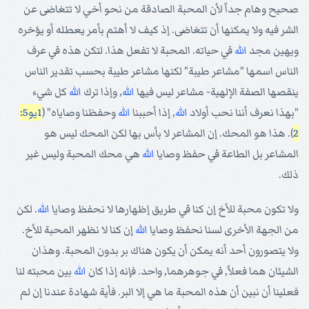
صحيح وهام جداً لأن المحبة الصادقة من نحو أخي لا تتغاضى عن
الشر فيه ولا يمكنها أن تتغاضى. إذ كيف لا أهتم بأمر يعطله أو يؤخره
ويهين مجد
الله
في حياته. المحبة لا تفعل هذا. لتكن هذه في عرف
الناس اسمها "مشاعر طيبة" لكنها مشاعر طيبة بحسب تقدير الناس
ينقصها الصفة الإلهية- مشاعر ليس فيها
الله
, وإذا ترك
الله
كل شيء
"بهذا نعرف أننا نحب أولاد
الله
, إذا أحببنا
الله
وحفظنا وصاياه" (
1يو5:
2
). هذا هو المحك. إن المشاعر لا بأس بها لكن المحك ليس هو
المشاعر بل الطاعة في حفظ وصايا
الله
هي محك المحبة وليس غير
ذلك.
ولا تكون محبة للأخ إن كنا في طريق إظهارها لا نحفظ وصايا
الله
. لكن
من الجهة الأخرى لسنا نحفظ وصايا
الله
إن كنا لا نظهر المحبة للأخ.
ولا يتصورون أحد أنه يمكن أن يكون هناك بر بدون المحبة. وهذان
الشيئان هما فعلاً, في جوهرهما, واحد. فإنه إذا كان
الله
بين محبته لنا
فعلينا أن نبين أن هذه المحبة ما هي إلا البر. فأية شهادة عندنا إن لم