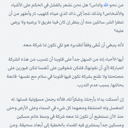
من نحو
الله
والناس؟ هل نحن نشعر بالفشل في الحكم على الأشياء
والأشخاص؟ ولذلك نلجأ إلى ذاك الذي عيناه كلهيب نار وأطهر من أن
تنظرا الشر, سائلين منه أن ينظر إن كان فينا طريق لا يرضيه ولا يرضى
عليه؟
لأنه ينبغي أن نُنقى وفقاً لتقديره هو لكي تكون لنا شركة معه.
أيها الأحباء إنه من السهل جداً على قلوبنا أن تتسرب من هذه الشركة
المباركة (أي أن نفوتها), فلنكن شفوقين على أنفسنا لنكن غيورين على
مصلحتنا ولا نقنع بشركة تكون فيها قلوبنا في سلام مع نفسها- قانعة
بحالتها, بسبب عدم التدرب.
إن أمسكت يداه بأرجلنا, وشكراً لله, فلأنه يجمل مسؤولية غسلها. له
المغسل وله المنشفة ومعهما كل شيء في السماء وعلى الأرض وحتى
منذ الآن نستطيع أن تكون لنا معه شركة في وسط عالم مسكين
ومسكين جداً يستشري فيه الفساد بالخطية إلى أبعاد سحيقة. ومن