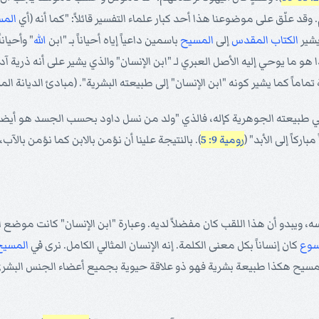
قد علّق على موضوعنا هذا أحد كبار علماء التفسير قائلاً: "كما أنه (أي
الم
يشير
الكتاب المقدس
إلى
المسيح
باسمين داعياً إياه أحياناً بـ "ابن
الله
" وأحيانا
و ما يوحي إليه الأصل العبري لـ "ابن الإنسان" والذي يشير على أنه ذرية آ
 تماماً كما يشير كونه "ابن الإنسان" إلى طبيعته البشرية". (مبادئ الديانة المس
 طبيعته الجوهرية كإله، فالذي "ولد من نسل داود بحسب الجسد هو أيضاً 
ركاً إلى الأبد" (
رومية 9: 5
). بالنتيجة علينا أن نؤمن بالابن كما نؤمن بالآب،
نفسه، ويبدو أن هذا اللقب كان مفضلاً لديه. وعبارة "ابن الإنسان" كانت موضع
سوع
كان إنساناً بكل معنى الكلمة. إنه الإنسان المثالي الكامل. نرى في
المسيح
لمسيح هكذا طبيعة بشرية فهو ذو علاقة حيوية بجميع أعضاء الجنس البشري، 