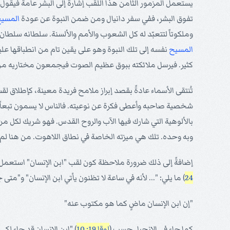
يستعمل المزمور الثامن هذا اللقب إشارةً إلى البشر عامةً فيقول
تفوق البشر، ففي سفر دانيال ومن ضمن النبوة عن عودة
المسي
وملكوتاً لتتعبّد له كل الشعوب والأمم والألسنة. سلطانه سلطان 
المسيح
نفسه إلى تلك النبوة وهو على يقين تام من انطباقها عليه
كثير. فيرسل ملائكته ببوق عظيم الصوت فيجمعون مختاريه من ال
تُنتقى الأسماء عادةً بقصد إبراز ملامح فريدة معينة، كإطلاق ل
شخصية صاحبه وأعطى فكرة عن نوعيته. فالناس لا يسمون تبعاً لم
بالألوهية التي شارك فيها الآب والروح القدس. فهو شريك لكل
وبه وحده. تلك هي ميزته الخاصة في نطاق اللاهوت. من هنا لم يك
إضافةً إلى ذلك ضرورة ملاحظة كون لقب "ابن الإنسان" استعم
24
) ما يلي: "... لأنه في ساعة لا تظنون يأتي ابن الإنسان" و"م
"إن ابن الإنسان ماضٍ كما هو مكتوب عنه"
كما جاء في الإنجيل حسب (
لوقا 19: 10
) "ابن الإنسان قد جاء ل