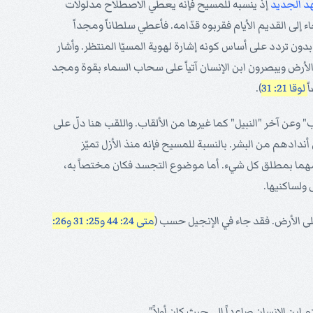
د الجديد
إذ ينسبه للمسيح فإنه يعطي الاصطلاح مدلولات
 إلى القديم الأيام فقربوه قدّامه. فأعطي سلطاناً ومجداً
ل الأرض ويبصرون ابن الإنسان آتياً على سحاب السماء بقوة ومجد
لوقا 21: 31
).
وعن آخر "النبيل" كما غيرها من الألقاب. واللقب هنا دلّ على
ادهم من البشر. بالنسبة للمسيح فإنه منذ الأزل تميّز
لمهما بمطلق كل شيء. أما موضوع التجسد فكان مختصاً به،
 ولساكنيها.
 الأرض. فقد جاء في الإنجيل حسب (
متى 24: 44
و25: 31
و26:
تم ابن الإنسان صاعداً إلى حيث كان أولاً".