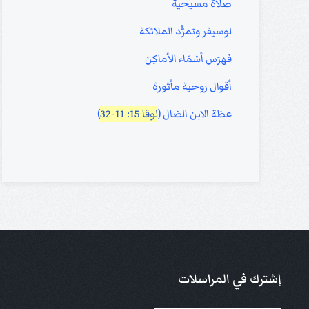
صلاة مسيحية
لوسيفر وتمرُّد الملائكة
فهرَس أسْمَاء الأماكِن
أقوال روحية مأثورة
عظة الابن الضال (
لوقا 15: 11-32
)
إشترك في المراسلات