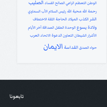
الصليب
الوطن
التعظم
الراعي الصالح
الفساد
رحمة الله
محبة الله
رئيس السلام
الأب السماوي
الشر
الكذب
الميلاد
الحاجة
الثقة
الاختطاف
ولادة يسوع
الوحدة
الطفل
الصداقة
آخر الأيام
الدعوة
العرب
الأشرار
الشيطان
التعاون
الاتحاد
الايمان
القداسة
حواء
الصدق
تابعونا