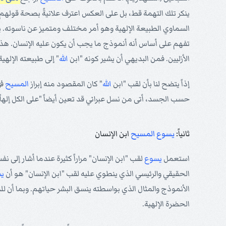
ينكر تلك التهمة قط، بل على العكس اعترف علانيةً بصحة قولهم. و
السماوي الطبيعة الإلهية وهو أمر مختلف ومتميز عن ناسوته. 
تفهم على أساس أنه أنموذج ما يجب أن يكون عليه الإنسان. هذا ه
الأزليين. فمن البديهي أن يشير كونه "ابن
الله
" إلى طبيعته الإلهية
إذاً يتضح لنا بأن لقب "ابن
الله
" كان المقصود منه إبراز
المسيح
في
حسب الجسد، أتى من نسل عبراني قد تعين أيضاً "على الكل إلهاً مبا
ثانياً:
يسوع
المسيح
ابن الإنسان
استعمل
يسوع
لقب "ابن الإنسان" مراراً كثيرة عندما أشار إلى 
الحقيقي والرئيسي الذي ينطوي عليه لقب "ابن الإنسان" هو أن
ي
الأنموذج والمثال الذي بواسطته ينسق البشر حياتهم. وبما أن ل
الحضرة الإلهية.