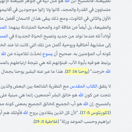
لطبيعته، فالمسيح ابن
الله
هو مثل أبيه في جوهر طبيعته الإلهية،
متساوون في القدرة والمجد، كانوا ولا زالوا موجودين في أقانيمهم ا
الأول والثاني في الثالوث، ومع ذلك يبقى هذان الاسمان أفضل ما ل
والطبيعة، بل أيضاً عن علاقة الود والمحبة المتبادلة بينهما.
الم
أولاداً لله عندما نولد من جديد وتصبح الحياة الجديدة في
المس
إلى مشابهة أخلاقية وروحية أكمل من تلك التي كانت لنا عند 
كونه أب المؤمنين به. صحيح أن
يسوع
تحدّث لتلاميذه عن
الله
ك
يرتبط هو فيه بأبوة الآب. فبنوّتهم لله هي نتيجة ارتباطهم بالم
الله
خرجت" (
يوحنا 16: 27
). هذا ما عبر عنه البشير يوحنا بجمال 
لا يتفق
الكتاب المقدس
مع النظرية الشائعة بين البعض والذين 
نتجت عن كون
الله
هو خالق البشر أجمعين، إنما هي مبنية على 
بالمسيح. إن
الله
هو أب الجميع كخالق الجميع بمعنى كونه مصدر 
(
2كورنثوس 5: 17
). "لأن كل الذين ينقادون بروح
الله
فأولئك هم أبن
ابراهيم وحسب الموعد ورثة" (
غلاطية 3: 29
).