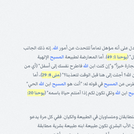
دل على أنه مؤهل تماماً للتحدث عن أمور
الله
. إنه ذلك الجانب
" (
يوحنا 1: 49
). أما المعارضة لطبيعة
المسيح
الإلهية
ارة خبزاً" و"إن كنت ابن
الله
فاطرح نفسك إلى أسفل" (أي من
 الله؟ أجئت إلى هنا قبل الوقت لتعذبنا؟" (
متى 8: 29
)، أما
 بطرس عن
المسيح
في قوله له: "أنت هو
المسيح
ابن
الله
الحي"
يح
ابن
الله
ولكي تكون لكم إذا آمنتم حياة باسمه" (
يوحنا 20:
متطابقان ومتساويان في الطبيعة والكيان. ففي كل مرة يدعو
 أن الأب البشري تكون طبيعة ابنه طبيعة بشرية مطابقة