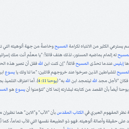
يسترعي الكثير من الانتباه لكرامة
المسيح
وخاصةً من جهة ألوهيته التي ت
لمسيح
له إلمام بماضيه المستور، لذلك هتف قائلاً: "يا معلّم أنت ملك إسرائيل
ها
إبليس
عندما تحدّى
المسيح
قائلاً: "إن كنت ابن
الله
فقل أن تصير هذه الحج
لمسيح
للشياطين الذين صرخوا عند خروجهم قائلين: "ما لنا ولك يا
يسوع
ابن
 فكان "لأجل مجد
الله
ليتمجد ابن
الله
به" (
يوحنا 11: 4
). أما اعتراف التلميذ
يوحنا أيضاً بأن القصد من كتابته لبشارته إنما كان "لتؤمنوا أن
يسوع
هو
المس
 نظر المفهوم العبري في
الكتاب المقدس
بأن "الآب" و"الابن" هما نظيران 
 على حقيقة وأصالة ألوهيته. فهو ذو الطبيعة نفسها التي للآب تماماً، كما