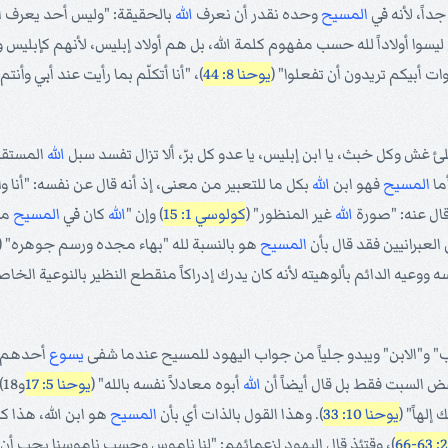
اً، لأنه في
المسيح
وحده نقدر أن نعرف
الله
بالحقيقة: "وليس أحد يعرف الابن
يسوا أولاداً لله حسب مفهوم كلمة الله، بل هم أولاد إبليس، لأنهم كإبليس و
 أبيكم تريدون أن تفعلوا" (
يوحنا 8: 44
)، "أنا أتكلّم بما رأيت عند أبي وأنت
لئ غش وكل خبث، يا ابن إبليس، يا عدو كل برّ، ألا تزال تفسد سبل
الله
المستقي
أما
المسيح
فهو ابن
الله
بكل ما للتعبير من معنى، إذ أنه قال عن نفسه: "أنا وا
قال عنه: "صورة
الله
غير المنظور" (
كولوسي 1: 15
) وإن "
الله
كان في
المسيح
مصا
ى العبرانيين فقد قال بأن
المسيح
هو بالنسبة لله "بهاء مجده ورسم جوهره" (
ووعيه الدائم بألوهيته لأنه كان يدرك إدراكاً منقطع النظير بالنوعية الخاصة
آب" و"الابن" ويبدو جلياً من جواب اليهود للمسيح عندما شفى
يسوع
أحدهم في
نقض السبت فقط بل قال أيضاً أن
الله
أبوه معادلاً نفسه بالله" (
يوحنا 5: 17
و
لهاً" (
يوحنا 10: 33
). وهذا القول بالذات أي بأن
المسيح
هو ابن الله، هذا 
)، وقتئذٍ قال اليهود لزعمائهم: "لنا ناموس وحسب ناموسنا يجب أ