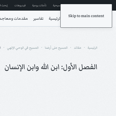
إشترك في المراسلات
ترانيم مسيحية
تأملات يومية
فيديوهات
إبحث ف
Skip to main content
الرئيسية
تفاسير
مقدمات ومعاجم
الرئيسية
عقائد
المسيح على أرضنا
المسيح في الوحي الإلهي
ا
الفصل الأول: ابن الله وابن الإنسان