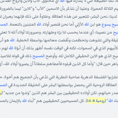
 تلك الطبيعة التي لا يشارك فيها
الله
أي مخلوق. الآب والابن والروح القد
لثلاثة المميزة. وعلينا أن نتذكر بأن الاسمين "الآب" و"الابن" ليسا بالضرورة 
دينا، نحن البشر، للتعبير عن هذه العلاقة. وعلاوةً على ذلك فإنهما يعبران لن
سيح
يسوع
هو ابن
الله
الأزلي أما نحن فنصير أولاد
الله
المتبنين بالنعمة.
المس
يح
من نصيبنا، أي عندما يحسب لنا برّه وطهارته. وصيرورتنا أولاداً لله لا تعني 
الخليقة والتي تشوهت وتحطّمت ونُقضت معالمها بواسطة الخطية.
الله
هو أب
أبيهم الذي في السموات، لكنه في الوقت نفسه أظهر بذلك أن أبوّة
الله
لهم ه
سيح الذي هو الابن الحقيقي الكامل لله. وأوضح
المسيح
ذلك في قوله لتلاميذ
باهر حين قال: "وأما كل الذين قبلوه فأعطاهم سلطاناً أن يصيروا أولاد الله، أ
تشرّبوا الفلسفة الدهرية صاحبة النظرية التي تدّعي بأن الجميع هم أخوة.
العلاقة الروحية التي يحصل بواسطتها البشر على الخليقة الجديدة في
المس
حياتهم، لكن أولاده الحقيقيين بين البشر هم الذين "ولدوا من جديد" (
يو
اء
الله
" (
رومية 8: 14
). كل المسيحيين الحقيقيين هم "أبناء
الله
بالإيمان بالم