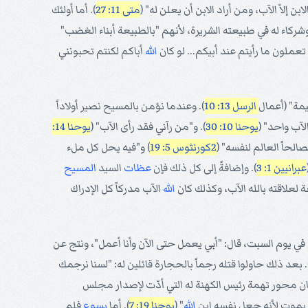
 إلاّ الآب، ومن أراد الابن أن يعلن له" (
متى 11: 27
). أما أولئك
شركاء له في طبيعته الشريرة، لأنهم "بالطبيعة أبناء الغضب"
م تعملون ما رأيتم عند أبيكم... لو كان
الله
أباكم لكنتم تحبونني
مة" (أعمال
الرسل 13: 10
). وعندما نؤمن بالمسيح نصير أولاداً
لآب واحد" (
يوحنا 10: 30
). و"من رآني فقد رأى الآب" (
يوحنا 14:
لحاً العالم لنفسه" (
2كورنثوس 5: 19
) و"فيه يحل كل ملء
عبرانيين 1: 3
). وإضافةً إلى كل ذلك فإن
عظات
السيد
المسيح
 لعلاقته بالله الآب، وكذلك كان
الله
الآب مدركاً كل الإدراك
 يوم السبت، قال: "أبي يعمل حتى الآن وأنا أعمل"، ونتج عن
18). بعد ذلك حاولوا قتله رجماً بالحجارة قائلين له: "لسنا نرجمك
كان محور تهمة رئيس الكهنة له التي أدّت لإصدار مجلس
ن يموت لأنه جعل نفسه ابن
الله
" (
يوحنا 19: 7
). أما
يسوع
فلم