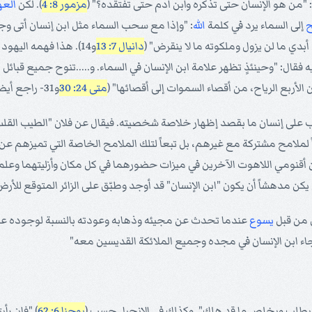
: "من هو الإنسان حتى تذكره وابن آدم حتى تفتقده؟" (
مزمور 8: 4
). لكن
العه
ح
إلى السماء يرد في كلمة
الله
: "وإذا مع سحب السماء مثل ابن إنسان أتى وجاء
أبدي ما لن يزول وملكوته ما لا ينقرض" (
دانيال 7: 13
و14). هذا فهمه اليهود بدون تردد على أساس كونه إشارة لهوية المسيّا المنتظر. وأشار
 فقال: "وحينئذٍ تظهر علامة ابن الإنسان في السماء. و.....تنوح جميع قبائ
أربع الرياح، من أقصاء السموات إلى أقصائها" (
متى 24: 30
و31- راجع أيضاً
قب على إنسان ما بقصد إظهار خلاصة شخصيته. فيقال عن فلان "الطيب القلب" 
لامح مشتركة مع غيرهم، بل تبعاً لتلك الملامح الخاصة التي تميزهم عن أند
 من أقنومي اللاهوت الآخرين في ميزات حضورهما في كل مكان وأزليتهما وع
ن مدهشاً أن يكون "ابن الإنسان" قد أوجد وطبّق على الزائر المتوقع للأرض
ل من قبل
يسوع
عندما تحدث عن مجيئه وذهابه وعودته بالنسبة لوجوده على
تى جاء ابن الإنسان في مجده وجميع الملائكة القديسين معه"
كي يطلب ويخلص ما قد هلك". وكذلك في الإنجيل حسب (
يوحنا 6: 62
) "فإن رأي