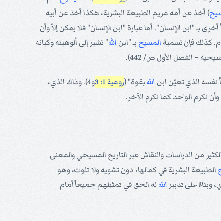
سيح
) أخذ عن أمه مريم الطبيعة البشرية، هكذا أخذ عن أبيه
ً أخرى بـ "ابن الإنسان". أما عبارة "ابن الإنسان" فلا يمكن إلاّ وأن
دم. كذلك فإن تسمية
المسيح
بـ "ابن
الله
" تشير إلى ألوهيته وكيانه
يحية – الفصل الأول ص/ 442).
نفسه الذي تعيّن ابن
الله
بقوة" (
رومية 1: 3
و4). وذاك الذي،
 وأن نكرم الواحد كما نكرم الآخر.
 الكثير من الدراسات والنقاش عبر التاريخ المسيحي والمعنى
الطبيعة البشرية في كمالها، دون تشويه ولا تلوث، وهو
وبناءً على تدبير
الله
له الحق في تمثيلهم جميعاً أمام