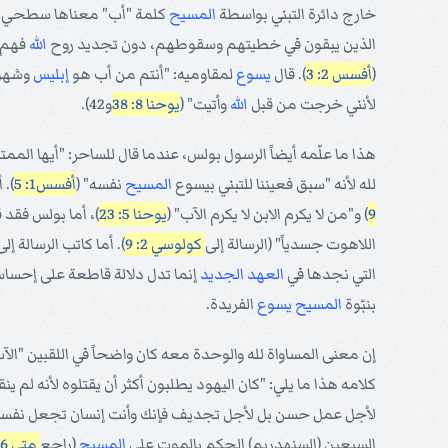
خارج دائرة التبني بواسطة
المسيح
كلمة "أب" معناها سطحي جد
الذين يبقون في خطيتهم وسقوطهم، دون تجديد روح
الله
فهم ل
(
أفسس 2: 3
). قال
يسوع
لمقاوميه: "أنتم من أب هو
إبليس
وشهوات
لأنني خرجت من قبل
الله
وأتيت" (
يوحنا 8: 38
و42).
هذا ما علّمه أيضاً الرسول بولس، عندما قال للساحر: "أيها الممت
لله لأنه "سبق فعيننا للتبني بيسوع
المسيح
نفسه" (
أفسس1: 5
). 
9
) و"من لا يكرم الابن لا يكرم الآب" (
يوحنا 5: 23
)، أما بولس فقد 
اللاهوت جسدياً" (الرسالة إلى
كولوسي 2: 9
). أما كاتب الرسالة إل
التي نجدها في
العهد الجديد
إنما تدل دلالة قاطعة على إحساسه 
بنبّوة
المسيح
يسوع
الفريدة.
إن معنى المساواة لله والوحدة معه كان واضحاً في اللقبين "ال
كلامه هذا ما يلي: "كان اليهود يطلبون أكثر أن يقتلوه لأنه لم ي
لأجل عمل حسن بل لأجل تجديف فإنك وأنت إنسان تجعل نفسك إ
السبعين (السنهدريم) الحكم بالموت على
المسيح
(راجع
متى 26: 63-66