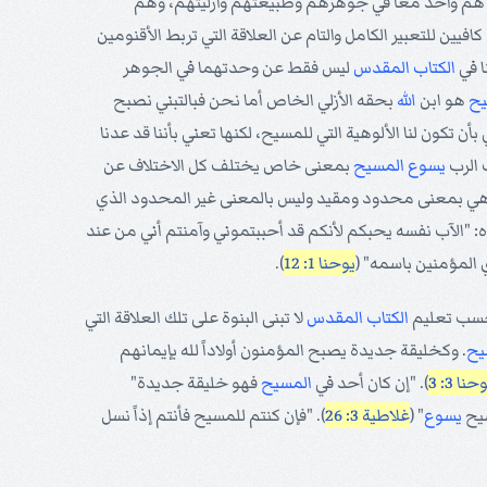
س هم واحد معاً في جوهرهم وطبيعتهم وأزليتهم، وهم
كافيين للتعبير الكامل والتام عن العلاقة التي تربط الأقنومين
ا في
الكتاب المقدس
ليس فقط عن وحدتهما في الجوهر
يح
هو ابن
الله
بحقه الأزلي الخاص أما نحن فبالتبني نصبح
بأن تكون لنا الألوهية التي للمسيح، لكنها تعني بأننا قد عدنا
 الرب
يسوع
المسيح
بمعنى خاص يختلف كل الاختلاف عن
ي بمعنى محدود ومقيد وليس بالمعنى غير المحدود الذي
ه: "الآب نفسه يحبكم لأنكم قد أحببتموني وآمنتم أني من عند
ي المؤمنين باسمه" (
يوحنا 1: 12
).
 حسب تعليم
الكتاب المقدس
لا تبنى البنوة على تلك العلاقة التي
يح
. وكخليقة جديدة يصبح المؤمنون أولاداً لله بإيمانهم
حنا 3: 3
). "إن كان أحد في
المسيح
فهو خليقة جديدة"
سيح
يسوع
" (
غلاطية 3: 26
). "فإن كنتم للمسيح فأنتم إذاً نسل