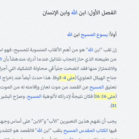
الفصل الأول: ابن
الله
وابن الإنسان
أولاً:
يسوع
المسيح
ابن
الله
إن لقب "ابن
الله
" هو من أهم الألقاب المنسوبة للمسيح، فهو اسم 
من طبيعته الذي حاز إعجاب نثنائيل عندما أدرك مندهشاً بأن
ا
والاشمئزاز منها فقد اتضحت جلياً في محاولة التشكيك التي أجرا
جناح الهيكل العلوي) (
متى 4: 3
و6). هذا حدث أيضاً عند إخراج
ا
تعليق
المسيح
عن القصد من موت لعازر وإقامته له من الموت
(
متى 16: 16
) فكان نتيجةً لإدراكه لألوهية
المسيح
. وصرّح البشير 
).
31
يجب أن نفهم هذين التعبيرين "الآب" و"الابن" على أساس وجهة
فيها
الكتاب المقدس
المسيح
بلقب "ابن
الله
" فالقصد هو التشديد