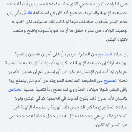
على انفراده بالدور الخلاصي الذي جاء لتنفيذه فحسب بل أيضاً لتمتعه
بطبيعته الإلهية والبشرية. صحيح أنه كان في استطاعة
الله
أن يأتي إلى
عالم البشر بأسلوب مختلف فيما لو كانت تلك مشيئته. لكن اختياره
لوسيلة الولادة من عذراء حقق ما أراده هو بأسلوب واضح وملفت
لانتباه البشر.
إن ميلاد
المسيح
من العذراء مريم دلّ على أمرين هامين بالنسبة
لهويته. أولاً: إن طبيعته الإلهية لم يكن لها أم، وثانياً: إن طبيعته البشرية
لم يكن لها أب. ابن الإنسان لم يكن ابن أي إنسان. ثم أن هذين الأمرين
فصلا
المسيح
عن الطبيعة الساقطة الموروثة عن آدم التي يتمتع بها
باقي البشر. فلولا ميلاده العذراوي لما صلح إذاً لتنفيذ عملية
الخلاص
كإنسان لأنه بدون ذلك يكون قد ولد في الخطية كباقي البشر، ولولا
ميلاده العذراوي ما كان قد حمل تلك الهوية والطبيعة الإلهية غير
المحدودة التي هي وحدها تخوّل له دور حمل خطايا عدد لا يحصى
من البشر الهالكين.