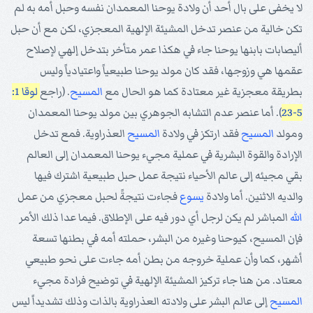
لا يخفى على بال أحد أن ولادة يوحنا المعمدان نفسه وحبل أمه به لم
تكن خالية من عنصر تدخل المشيئة الإلهية المعجزي، لكن مع أن حبل
أليصابات بابنها يوحنا جاء في هكذا عمر متأخر بتدخل إلهي لإصلاح
عقمها هي وزوجها، فقد كان مولد يوحنا طبيعياً واعتيادياً وليس
بطريقة معجزية غير معتادة كما هو الحال مع
المسيح
. (راجع
لوقا 1:
5-23
). أما عنصر عدم التشابه الجوهري بين مولد يوحنا المعمدان
ومولد
المسيح
فقد ارتكز في ولادة
المسيح
العذراوية. فمع تدخل
الإرادة والقوة البشرية في عملية مجيء يوحنا المعمدان إلى العالم
بقي مجيئه إلى عالم الأحياء نتيجة عمل حبل طبيعية اشترك فيها
والديه الاثنين. أما ولادة
يسوع
فجاءت نتيجةً لحبل معجزي من عمل
الله
المباشر لم يكن لرجل أي دور فيه على الإطلاق. فيما عدا ذلك الأمر
فإن المسيح، كيوحنا وغيره من البشر، حملته أمه في بطنها تسعة
أشهر، كما وأن عملية خروجه من بطن أمه جاءت على نحو طبيعي
معتاد. من هنا جاء تركيز المشيئة الإلهية في توضيح فرادة مجيء
المسيح
إلى عالم البشر على ولادته العذراوية بالذات وذلك تشديداً ليس