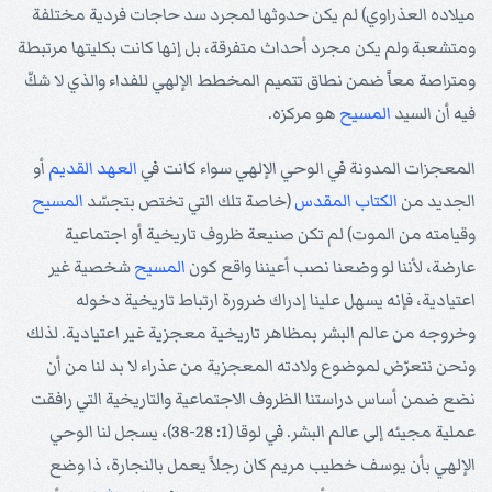
ميلاده العذراوي) لم يكن حدوثها لمجرد سد حاجات فردية مختلفة
ومتشعبة ولم يكن مجرد أحداث متفرقة، بل إنها كانت بكليتها مرتبطة
ومتراصة معاً ضمن نطاق تتميم المخطط الإلهي للفداء والذي لا شكّ
فيه أن السيد
المسيح
هو مركزه.
المعجزات المدونة في الوحي الإلهي سواء كانت في
العهد القديم
أو
الجديد من
الكتاب المقدس
(خاصة تلك التي تختص بتجسّد
المسيح
وقيامته من الموت) لم تكن صنيعة ظروف تاريخية أو اجتماعية
عارضة، لأننا لو وضعنا نصب أعيننا واقع كون
المسيح
شخصية غير
اعتيادية، فإنه يسهل علينا إدراك ضرورة ارتباط تاريخية دخوله
وخروجه من عالم البشر بمظاهر تاريخية معجزية غير اعتيادية. لذلك
ونحن نتعرّض لموضوع ولادته المعجزية من عذراء لا بد لنا من أن
نضع ضمن أساس دراستنا الظروف الاجتماعية والتاريخية التي رافقت
عملية مجيئه إلى عالم البشر. في لوقا (1: 28-38)، يسجل لنا الوحي
الإلهي بأن يوسف خطيب مريم كان رجلاً يعمل بالنجارة، ذا وضع