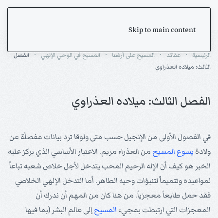
Skip to main content
الرئيسية
عقائد
المسيح على أرضنا
المسيح في الوحي الإلهي
الفصل
الثالث: ميلاده العذراوي
الفصل الثالث: ميلاده العذراوي
في الفصول الأولى من الإنجيل حسب متى ولوقا ترد بيانات مفصلّة عن
ولادة
يسوع
المسيح
من العذراء مريم. الاعتبار الأساسي الذي يركز عليه
الخبر هو كيف أن الإله الرحيم المحب يتدخل لأجل خلاص شعبه تباعاً
لمواعيده وتتميماً لتنبؤات وحيه الطاهر. أما التدخل الإلهي الخلاصي
فقد حمل طابعاً معجزياً. من هنا كان من المهم أن ندرك أن
المعجزات التي ارتبطت بمجيء
المسيح
إلى عالم البشر (بما فيها