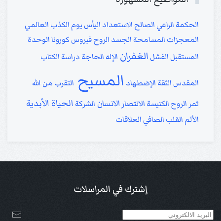
الحكمة
الراعي الصالح
الاستعداد
اليأس
يوم الكذب العالمي
المعجزات
المسامحة
الجسد
الروح
فيروس كورونا
الوحدة
الغفران
المستقبل
الفشل
الإله
الحاجة
دراسة الكتاب
المسيح
المقدس
الثقة
الإضطهاد
التقرب من الله
الحياة الأبدية
الانتصار
الانسان
ثمر الروح
الكنيسة
الشركة
الألم
القلب الصافي
العلاقات
إشترك في المراسلات