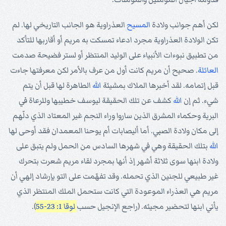
لكن أهم جوانب ولادة
المسيح
العذراوية هو الجانب التاريخي لها. لم
تكن الولادة العذراوية مجرد ادعاء تمسكت به مريم أو أقاربها للتأكد
من تطبيق نبوءات الأنبياء على الوليد المنتظر أو لستر فضيحة صدمت
العائلة
. صحيح أن مريم كانت أول من عرف بالأمر لكن معرفتها جاءت
قبل إتمامه. لقد أخبرها الملاك بمشيئة
الله
الطاهرة لها قبل أن يتم
شيء. ثم إن
الله
كشف عن تلك الحقيقة ليوسف خطيبها وللرعاة في
البرية وحكماء المشرق الذين ساروا وراء النجم غير المعتاد الذي دلّهم
إلى مكان ولادة الصبي. أما أليصابات أم يوحنا المعمدان فقد أوحى لها
الله
بتلك الحقيقة وهي في شهرها السادس من الحمل ولم يتبق على
ولادة ابنها سوى ثلاثة أشهر إذ أنها بمجرد لقاء مريم شعرت بتحرك
غير طبيعي للجنين الذي تحمله. وقد تفهّمت على التو بإرشاد إلهي أن
مريم هي العذراء الموعودة التي كانت ستحمل الملك المنتظر الذي
يأتي ابنها لتحضير مجيئه. (راجع الإنجيل حسب
لوقا 1: 23-55
).