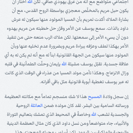
اجتماعي متواضع مع أنه من عرق يهودي صافي. لكن
الله
اختار أن
يكون حبل مريم بالمخلّص معجزي بواسطة الروح القدس، مع أن
بشارة الملاك أكدت لمريم بأن المسيا المولود منها سيكون له عرش
داود بالذات. سمع يوسف عن الأمر وقرّر حل خطبته من مريم بهدوء
دون أن يسيء الأمر إلى سمعتها. لكن ملاك الرب منعه حتى من تنفيذ
الأمر بهكذا لطف وعرّفه ببراءة مريم وبضرورة عدم تخليه عنها وبأن
المولود منها سيكون من الجهة القانونية ابناً له مع أنه لم يكن له به أي
علاقة جسدية. تقبّل يوسف مشيئة
الله
بإيمان وحلّت الطمأنينة في قلبه
وزال الانزعاج. وهكذا تأمن مولد المسيا من عذراء في الوقت الذي كانت
له عبر يوسف تغطية أبوية قانونية مثل باقي أقرانه.
إن سجل ولادة
المسيح
هذا لا شك منسجم تماماً مع مكانته العظيمة
ورسالته السامية بين البشر. لقد كان مولده ضمن
العائلة
الروحية
والجسدية لشعب
الله
وخاصةً في المحيط الذي تمسّك بتعاليم التوراة
والأنبياء، جاء متواضعاً ومن نسل داود الذي كان مثال العظمة الدينية
والروحية والملكية بين اليهود. لكن أسلوب مجيئه المعجزي هذا