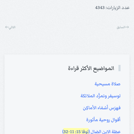
عدد الزيارات: 4343
السابق
التالي
المواضيع الأكثر قراءة
صلاة مسيحية
لوسيفر وتمرُّد الملائكة
فهرَس أسْمَاء الأماكِن
أقوال روحية مأثورة
عظة الابن الضال (
لوقا 15: 11-32
)