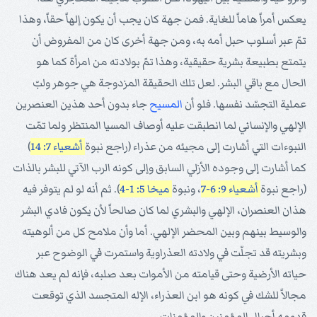
يعكس أمراً هاماً للغاية. فمن جهة كان يجب أن يكون إلهاً حقاً، وهذا
تمّ عبر أسلوب حبل أمه به، ومن جهة أخرى كان من المفروض أن
يتمتع بطبيعة بشرية حقيقية، وهذا تمً بولادته من امرأة كما هو
الحال مع باقي البشر. لعل تلك الحقيقة المزدوجة هي جوهر ولبّ
عملية التجسّد نفسها. فلو أن
المسيح
جاء بدون أحد هذين العنصرين
الإلهي والإنساني لما انطبقت عليه أوصاف المسيا المنتظر ولما تمّت
النبوءات التي أشارت إلى مجيئه من عذراء (راجع نبوة
أشعياء 7: 14
)
كما أشارت إلى وجوده الأزلي السابق وإلى كونه الرب الآتي للبشر بالذات
(راجع نبوة
أشعياء 9: 6-7
، ونبوة
ميخا 5: 1-4
). ثم أنه لو لم يتوفر فيه
هذان العنصران، الإلهي والبشري لما كان صالحاً لأن يكون فادي البشر
والوسيط بينهم وبين المحضر الإلهي. أما وأن ملامح كل من ألوهيته
وبشريته قد تجلّت في ولادته العذراوية واستمرت في الوضوح عبر
حياته الأرضية وحتى قيامته من الأموات بعد صلبه، فإنه لم يعد هناك
مجالاً للشك في كونه هو ابن العذراء، الإله المتجسد الذي توقعت
قدومه أجيال المؤمنين والمؤمنات.