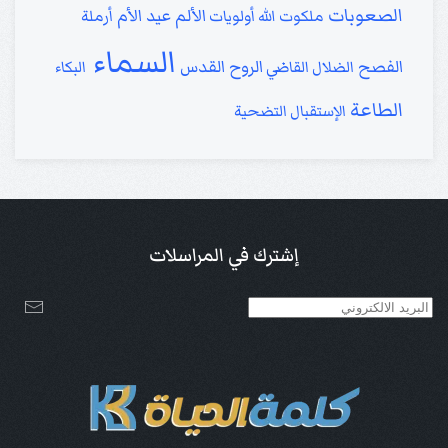
الصعوبات
الألم
عيد الأم
ملكوت الله
أولويات
أرملة
السماء
الفصح
الروح القدس
الضلال
القاضي
البكاء
الطاعة
الإستقبال
التضحية
إشترك في المراسلات