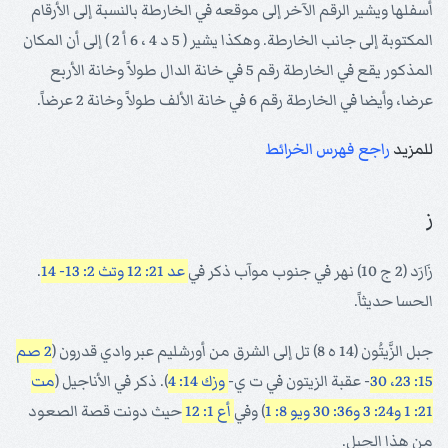
أسفلها ويشير الرقم الآخر إلى موقعه في الخارطة بالنسبة إلى الأرقام
المكتوبة إلى جانب الخارطة. وهكذا يشير ( 5 د 4 ، 6 أ 2 ) إلى أن المكان
المذكور يقع في الخارطة رقم 5 في خانة الدال طولاً وخانة الأربع
عرضا، وأيضا في الخارطة رقم 6 في خانة الألف طولاً وخانة 2 عرضاً.
للمزيد
راجع فهرس الخرائط
ز
زَارَد (2 ج 10) نهر في جنوب موآب ذكر في
عد 21: 12
وتث 2: 13- 14
.
الحسا حديثاً.
جبل الزَّيتُون (14 ه 8) تل إلى الشرق من أورشليم عبر وادي قدرون (
2 صم
15: 23، 30
- عقبة الزيتون في ت ي-
وزك 14: 4
). ذكر في الأناجيل (
مت
21: 1
و24: 3
و36: 30
ويو 8: 1
) وفي
أع 1: 12
حيث دونت قصة الصعود
من هذا الجبل.