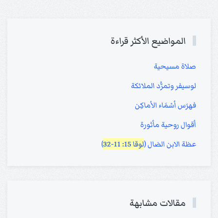
المواضيع الأكثر قراءة
صلاة مسيحية
لوسيفر وتمرُّد الملائكة
فهرَس أسْمَاء الأماكِن
أقوال روحية مأثورة
عظة الابن الضال (
لوقا 15: 11-32
)
مقالات مشابهة