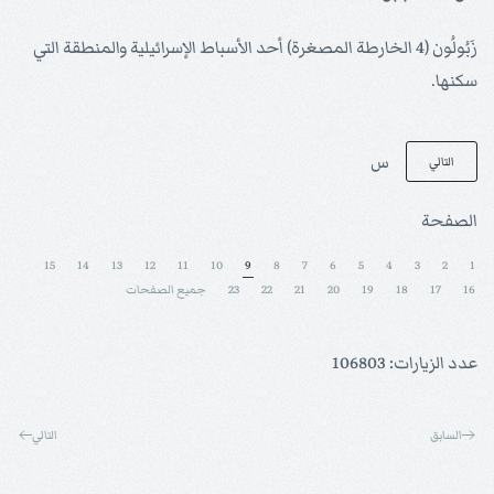
زَبُولُون (4 الخارطة المصغرة) أحد الأسباط الإسرائيلية والمنطقة التي
سكنها.
س
التالي
الصفحة
15
14
13
12
11
10
9
8
7
6
5
4
3
2
1
16
17
18
19
20
21
22
23
جميع الصفحات
عدد الزيارات: 106803
السابق
التالي