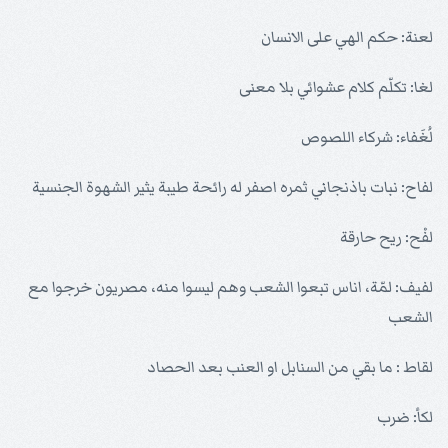
لعنة: حكم الهي على الانسان
لغا: تكلّم كلام عشوائي بلا معنى
لُغَفاء: شركاء اللصوص
لفاح: نبات باذنجاني ثمره اصفر له رائحة طيبة يثير الشهوة الجنسية
لفْح: ريح حارقة
لفيف: لمّة، اناس تبعوا الشعب وهم ليسوا منه، مصريون خرجوا مع
الشعب
لقاط : ما بقي من السنابل او العنب بعد الحصاد
لكأ: ضرب