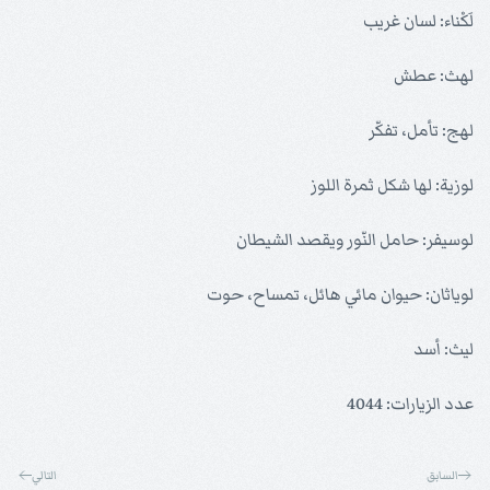
لَكْناء: لسان غريب
لهث: عطش
لهج: تأمل، تفكّر
لوزية: لها شكل ثمرة اللوز
لوسيفر: حامل النّور ويقصد الشيطان
لوياثان: حيوان مائي هائل، تمساح، حوت
ليث: أسد
عدد الزيارات: 4044
السابق
التالي