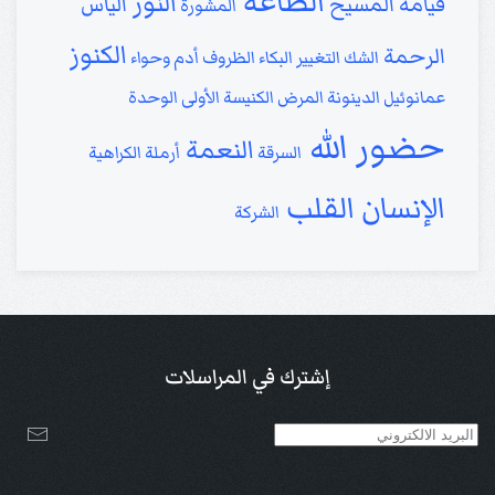
الطاعة
النور
قيامة المسيح
اليأس
المشورة
الكنوز
الرحمة
الشك
التغيير
البكاء
الظروف
أدم وحواء
عمانوئيل
الدينونة
المرض
الكنيسة الأولى
الوحدة
حضور الله
النعمة
السرقة
أرملة
الكراهية
الإنسان
القلب
الشركة
إشترك في المراسلات