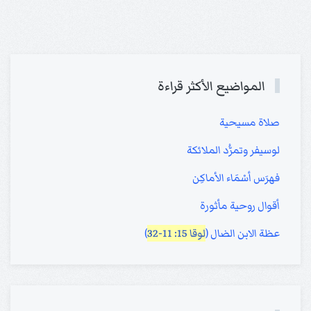
المواضيع الأكثر قراءة
صلاة مسيحية
لوسيفر وتمرُّد الملائكة
فهرَس أسْمَاء الأماكِن
أقوال روحية مأثورة
عظة الابن الضال (
لوقا 15: 11-32
)