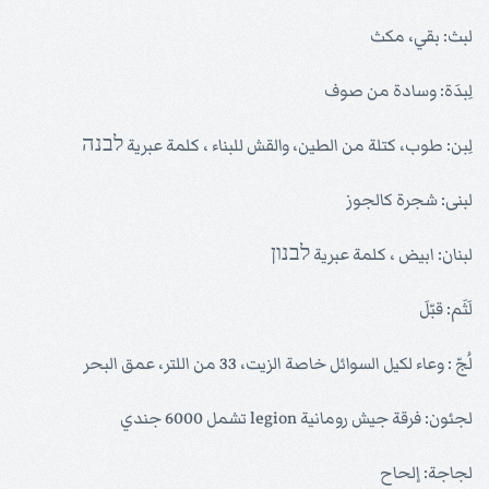
لبث: بقي، مكث
لِبدَة: وسادة من صوف
لِبن: طوب، كتلة من الطين، والقش للبناء ، كلمة عبرية לבנה
لبنى: شجرة كالجوز
لبنان: ابيض ، كلمة عبرية לבנון
لَثَم: قبّلَ
لُجّ : وعاء لكيل السوائل خاصة الزيت، 33 من اللتر، عمق البحر
لجئون: فرقة جيش رومانية legion تشمل 6000 جندي
لجاجة: إلحاح