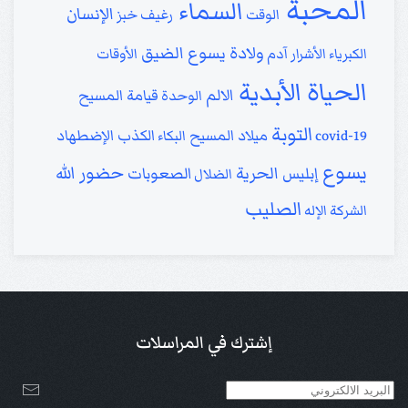
المحبة
السماء
الإنسان
الوقت
رغيف خبز
ولادة يسوع
الضيق
الكبرياء
الأشرار
آدم
الأوقات
الحياة الأبدية
الالم
قيامة المسيح
الوحدة
التوبة
ميلاد المسيح
الكذب
الإضطهاد
covid-19
البكاء
يسوع
حضور الله
الحرية
إبليس
الصعوبات
الضلال
الصليب
الشركة
الإله
إشترك في المراسلات