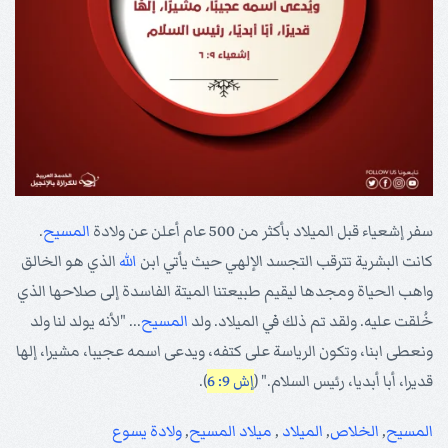
سفر إشعياء قبل الميلاد بأكثر من 500 عام أعلن عن ولادة
المسيح
.
كانت البشرية تترقب التجسد الإلهي حيث يأتي ابن
الله
الذي هو الخالق
واهب الحياة ومجدها ليقيم طبيعتنا الميتة الفاسدة إلى صلاحها الذي
خُلقت عليه. ولقد تم ذلك في الميلاد. ولد
المسيح
... "لأنه يولد لنا ولد
ونعطى ابنا، وتكون الرياسة على كتفه، ويدعى اسمه عجيبا، مشيرا، إلها
قديرا، أبا أبديا، رئيس السلام." (
إش 9: 6
).
المسيح
,
الخلاص
,
الميلاد
,
ميلاد المسيح
,
ولادة يسوع