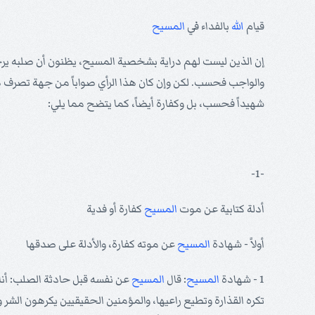
قيام
الله
بالفداء في
المسيح
إن الذين ليست لهم دراية بشخصية المسيح، يظنون أن صلبه يرجع
والواجب فحسب. لكن وإن كان هذا الرأي صواباً من جهة تصرف هؤلاء
شهيداً فحسب، بل وكفارة أيضاً، كما يتضح مما يلي:
-1-
أدلة كتابية عن موت
المسيح
كفارة أو فدية
أولاً - شهادة
المسيح
عن موته كفارة، والأدلة على صدقها
1 - شهادة
المسيح
: قال
المسيح
عن نفسه قبل حادثة الصلب: أنا ه
تكره القذارة وتطيع راعيها، والمؤمنين الحقيقيين يكرهون الشر