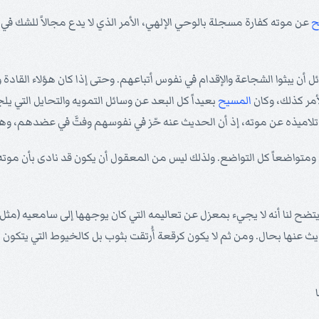
ح
عن موته كفارة مسجلة بالوحي الإلهي، الأمر الذي لا يدع مجالاً للشك في صدقه
وسائل أن يبثوا الشجاعة والإقدام في نفوس أتباعهم. وحتى إذا كان هؤلاء القا
أمر كذلك، وكان
المسيح
بعيداً كل البعد عن وسائل التمويه والتحايل التي يلج
ع تلاميذه عن موته، إذ أن الحديث عنه حّز في نفوسهم وفتَّ في عضدهم، و
 ومتواضعاً كل التواضع. ولذلك ليس من المعقول أن يكون قد نادى بأن موته سيكو
يتضح لنا أنه لا يجيء بمعزل عن تعاليمه التي كان يوجهها إلى سامعيه (مث
ث عنها بحال. ومن ثم لا يكون كرقعة أُرتقت بثوب بل كالخيوط التي يتكون من