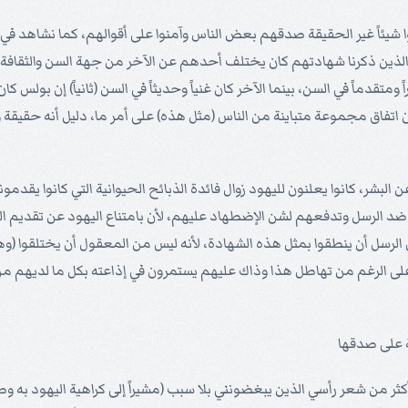
لوا شيئاً غير الحقيقة صدقهم بعض الناس وآمنوا على أقوالهم، كما نشاهد 
ل الذين ذكرنا شهادتهم كان يختلف أحدهم عن الآخر من جهة السن والثقافة وا
متقدماً في السن، بينما الآخر كان غنياً وحديثاً في السن (ثانياً) إن بولس كان ع
) إن اتفاق مجموعة متباينة من الناس (مثل هذه) على أمر ما، دليل أنه حقيقة 
 البشر، كانوا يعلنون لليهود زوال فائدة الذبائح الحيوانية التي كانوا يقد
ة ضد الرسل وتدفعهم لشن الإضطهاد عليهم، لأن بامتناع اليهود عن تقديم الذ
ل الرسل أن ينطقوا بمثل هذه الشهادة، لأنه ليس من المعقول أن يختلقوا (وه
على الرغم من تهاطل هذا وذاك عليهم يستمرون في إذاعته بكل ما لديهم م
ة على صدقها
ثر من شعر رأسي الذين يبغضونني بلا سبب (مشيراً إلى كراهية اليهود به وص