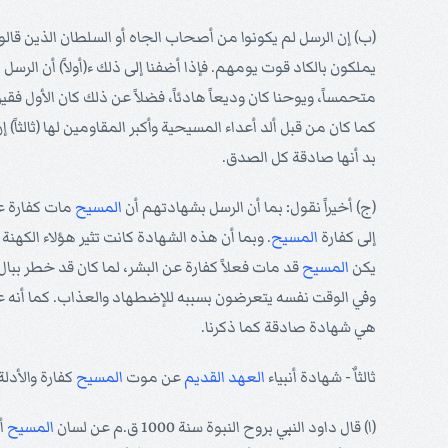
(ب) إن الرسل لم يكونوا من أصحاب الجاه أو السلطان الذين قا
يملكون بالكاد قوت يومهم. فإذا أضفنا إلى ذلك ء(أولاً) أن الرس
متحمساً، ويوحنا كان وديعاً هادئاً، فضلاً عن ذلك كان الأول فقيراً و
كما كان من قبل ألد أعداء المسيحية وأكبر المقاومين لها (ثالثاً
بد أنها صادقة كل الصدق.
(ج) أخيراً نقول: بما أن الرسل بشهادتهم أن
المسيح
مات كفارة عن
إلى كفارة
المسيح
. وبما أن هذه الشهادة كانت تثير هؤلاء الكهن
يكن
المسيح
قد مات فعلاً كفارة عن البشر، لما كان قد خطر ببا
وفي الوقت نفسه يتعرضون بسببه للإضطهاد والعذاب. كما أنه 
هي شهادة صادقة كما ذكرنا.
ثالثاٌ - شهادة أنبياء
العهد القديم
عن موت
المسيح
كفارة والأدل
(ا) قال داود النبي بروح النبوة سنة 1000 ق.م عن لسان
المسيح
أك