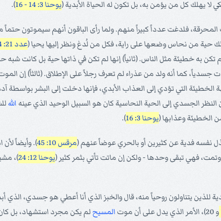
ي لا يهلك كل من يؤمن به، بل تكون له الحياة الأبدية (
يوحنا 3: 14 - 16
).
ت المحرقة، فلدغت عدداً كبيراً منهم. ولما رأى الباقون أنهم سيموتون حتماً 
ك حية من نحاس وضعها على راية، فكل من لُدغ ونظر إليها يحيا (
عدد 21: 4 - 9
 لم تكن به خطيئة مثل الناس. (ثانياً) إنها لم تكن في ذاتها حية بل كانت شبه 
 جسدياً، كما أنه ولد من عذراء لم تعرف رجلاً على الإطلاق. (ثالثاً) إن الم
خطيئة التي تؤدي إلى العذاب الأبدي، فإنها دخلت إلى البشر بواسطة آدم 
 إن النظر الجسدي إلى الحية النحاسية كان هو السبيل الوحيد الذي عينه
الله
للش
 الخطيئة وعذابها (
يوحنا 3: 16
).
يبذل نفسه فدية عن كثيرين أو بالحري عوضاً عنهم (
مرقس 10: 45
). وأيضاً لأن
مت، فهي تبقى وحدها - ولكن إن ماتت تأتي بثمر كثير (
يوحنا 12: 24
)، مشي
 للذين يتناولون روحياً منه، قال والخبز الذي أنا أعطي هو جسدي، الذي أبذ
و 20)، الأمر الذي يدل على أن موت
المسيح
لم يكن مجرد استشهاد، بل كان أ