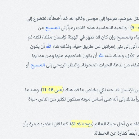
مثل غيرهم، هرعوا إلى موسى وقالوا له: قد أخطأنا، فتضرع إلى
) - والحية النحاسية هذه كانت رمزاً إلى
المسيح
من
حية، والمسيح وإن كان قد ظهر في الهيئة كإنسان مثلنا، لكنه لم
وت أتى إلى بني إسرائيل عن طريق حية، ولذلك شاء
الله
أن يكون
الأول، ولذلك شاء
الله
أن يكون خلاصهم منها ومن عذابها
فاء من لدغة الحيات المحرقة، والنظر الروحي إلى
المسيح
أو
 ابن الإنسان قد جاء لكي يخلص ما قد هلك (
متى 18: 11
). وعندما
راً بذلك إلى أنه على أساس موته ستكون لكثير من الناس حياة
له من أجل حياة العالم (
يوحنا 6: 51
). كما قال لتلاميذه مرة بأن
يضاً كفارة عن الخطاة.