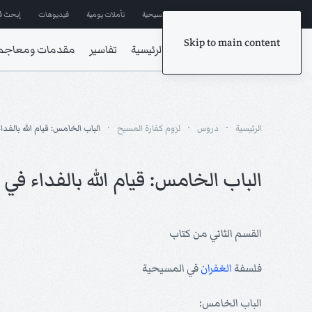
إشترك في المراسلات
ترانيم مسيحية
تأملات يومية
فيديوهات
إبحث ف
Skip to main content
الرئيسية
تفاسير
مقدمات ومعاجم
الرئيسية
دروس
لزوم كفارة المسيح
الباب الخامس: قيام الله بالفد
الباب الخامس: قيام الله بالفداء في
القسم الثاني من كتاب
فلسفة
الغفران
في المسيحية
الباب الخامس: