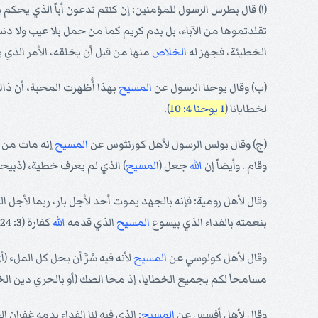
(ا) قال بطرس الرسول للمؤمنين: إن كنتم تدعون أباً الذي يحكم
تقلدتموها من الآباء، بل بدم كريم كما من حمل بلا عيب ولا د
الخطيئة، فجهز له
الخلاص
منها من قبل أن يخلقه، الأمر الذي ي
(ب) وقال يوحنا الرسول عن
المسيح
بهذا أُظهرت المحبة، أن ذا
لخطايانا (
1 يوحنا 4: 10
).
(ج) وقال بولس الرسول لأهل كورنثوس عن
المسيح
إنه مات من أ
وقام . وأيضاً إن
الله
جعل (
المسيح
) الذي لم يعرف خطية، (ذبيحة
وقال لأهل رومية: فإنه بالجهد يموت أحد لأجل بار، ربما لأجل 
بنعمته بالفداء الذي بيسوع
المسيح
الذي قدمه
الله
كفارة (3: 24 و 25). وأيضاً: لأن الموت الذي ماته، قد ماته للخطية مرة واحدة (6: 10).
وقال لأهل كولوسي عن
المسيح
مسامحاً لكم بجميع الخطايا، إذ محا الصك (أو بالحري دين الخطا
وقال لأهل أفسس عن
المسيح
: الذي فيه لنا الفداء بدمه غفران الخطايا حسب غنى نع