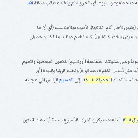
ه ما خطفوه وسلبوه، أو بالحري قام بإيفاء مطالب عدالة
الله
س لأجل آثام اقترفها)، تأديب سلامنا عليه (أي أن ما
من مرض الخطية القتال). كلنا كغنم ضللنا، ملنا كل واحد إلى
اصة سبعون أسبوعاً (أي 490 سنة). قُضِيَت على شعبك (أي على اليهود) وعلى مدينتك المقدسة (أورشليم) لتكميل المعصية وتتميم
بد على أساس الكفارة المذكورة) ولختم الرؤيا والنبوة (أي
حشستا الملك (
نحميا 2: 1 - 8
) - إلى
المسيح
الرئيس (في مجيئه
 4: 5
). أما عندما يكون المراد بالأسبوع سبعة أيام عادية، فإن