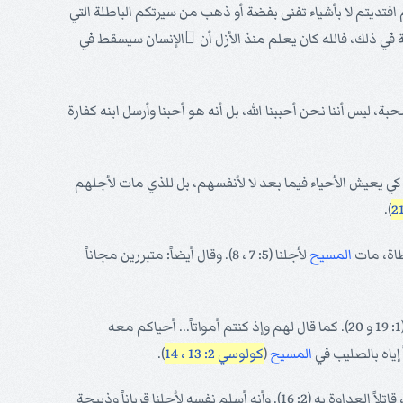
فتديتم لا بأشياء تفنى بفضة أو ذهب من سيرتكم الباطلة التي
ابة في ذلك، فالله كان يعلم منذ الأزل أن ْالإنسان سيسقط في
حبة، ليس أننا نحن أحببنا الله، بل أنه هو أحبنا وأرسل ابنه كفارة
كي يعيش الأحياء فيما بعد لا لأنفسهم، بل للذي مات لأجلهم
).
طاة، مات
المسيح
لأجلنا (5: 7 ، 8). وقال أيضاً: متبررين مجاناً
لأنه فيه سُرَّ أن يحل كل الملء (أي اللاهوت كله) وأن يصالح به الكل لنفسه عاملاً الصلح بدم صليبه بواسطته (1: 19 و 20). كما قال لهم وإذ كنتم أمواتاً... أحياكم معه
إياه بالصليب في
المسيح
(
كولوسي 2: 13 ، 14
).
بالصليب، قاتلاً العداوة به (2: 16). وأنه أسلم نفسه لأجلنا قرباناً وذبيحة