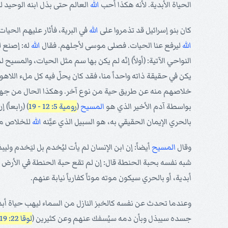
الحياة الأبدية. لأنه هكذا أحب
الله
العالم حتى بذل ابنه الوحيد لك
كان بنو إسرائيل قد تذمروا على
الله
في البرية، فأثار عليهم الحيا
الله
ليرفع عنا الحيات. فصلى موسى لأجلهم. فقال
الله
له: إصنع ل
النواحي الآتية: (أولاً) إنّه لم يكن بها سم مثل الحيات، والمسيح
يكن في حقيقة ذاته واحداً منا، فقد كان يحلّ فيه كل ملء اللاهوت
خلاصهم منه عن طريق حية من نوع آخر. وهكذا الحال من جهة ال
بواسطة آدم الأخير الذي هو
المسيح
(
رومية 5: 12 - 19
) (رابعاً)
بالحري الإيمان الحقيقي به، هو السبيل الذي عيَّنه
الله
للخلاص من
وقال
المسيح
أيضاً: إن ابن الإنسان لم يأت ليُخدم بل ليَخدم ول
شبه نفسه بحبة الحنطة قال: إن لم تقع حبة الحنطة في الأرض وت
أبدية، أو بالحري سيكون موته موتاً كفارياً نيابة عنهم.
وعندما تحدث عن نفسه كالخبز النازل من السماء ليهب حياة أبدية
جسده سيبذل وبأن دمه سيُسفك عنهم وعن كثيرين (
لوقا 22: 19