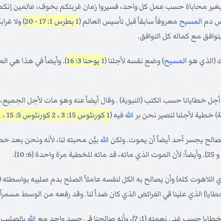
 بغير محاباة حسب عمل كل واحد، فسيروا زمان غربتكم بخوف، عالمين إنكم ا
نس دم
المسيح
معروفاً سابقاً قبل تأسيس العالم (
1 بطرس 1: 17 - 20
) ولا غر
توافق مع كماله كل التوافق.
ك (الذي هو
المسيح
) وضع نفسه لأجلنا (
1 يوحنا 3: 16
). وأيضاً في هذا هي الم
جل خطايانا حسب الكتب (النبوية) . وقال أيضاً عنه وهو مات لأجل الجميع، 
) خطية لأجلنا لنصير نحن بر
الله
فيه (
1 كورنثوس 15: 3 ، 2
كورنثوس 5: 15 ، 21
الصالح يجسر أحد أيضاً أن يموت. ولكن
الله
بيَّن محبته لنا، لأنه ونحن بعد خ
يا) الذي علينا في الفرائض الذي كان ضداً لنا. وقد رفعه من الوسط مسمراً 
مته (1: 7)، وأنه صالحنا في جسد واحد مع
الله