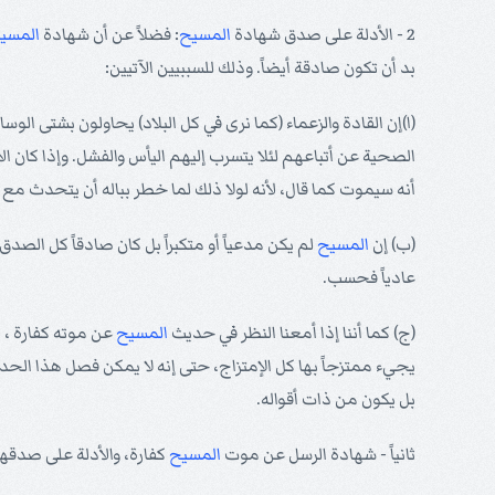
2 - الأدلة على صدق شهادة
المسيح
: فضلاً عن أن شهادة
المسي
بد أن تكون صادقة أيضاً. وذلك للسببيين الآتيين:
(ا)إن القادة والزعماء (كما نرى في كل البلاد) يحاولون بشتى ال
الصحية عن أتباعهم لئلا يتسرب إليهم اليأس والفشل. وإذا كان ال
أنه سيموت كما قال، لأنه لولا ذلك لما خطر بباله أن يتحدث م
(ب) إن
المسيح
لم يكن مدعياً أو متكبراً بل كان صادقاً كل الصدق
عادياً فحسب.
(ج) كما أننا إذا أمعنا النظر في حديث
المسيح
عن موته كفارة ، 
يجيء ممتزجاً بها كل الإمتزاج، حتى إنه لا يمكن فصل هذا الحدي
بل يكون من ذات أقواله.
ثانياً - شهادة الرسل عن موت
المسيح
كفارة، والأدلة على صدقها