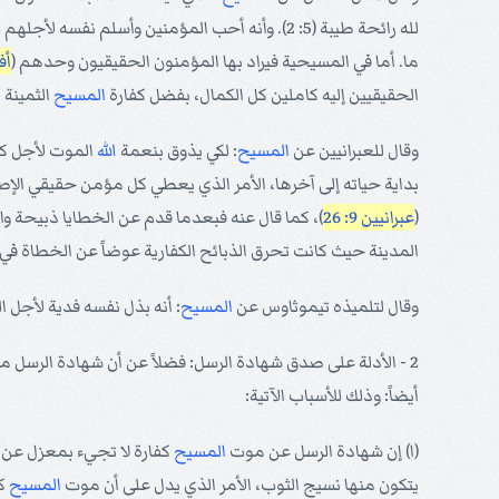
لله رائحة طيبة (5: 2). وأنه أحب المؤمنين وأسلم نفسه لأجلهم لكي يحضرهم لنفسه
ما. أما في المسيحية فيراد بها المؤمنون الحقيقيون وحدهم (
أفس
الحقيقيين إليه كاملين كل الكمال، بفضل كفارة
المسيح
الثمينة
وقال للعبرانيين عن
المسيح
: لكي يذوق بنعمة
الله
الموت لأجل كل واحد 
بداية حياته إلى آخرها، الأمر الذي يعطي كل مؤمن حقيقي الإط
(
عبرانيين 9: 26
)، كما قال عنه فبعدما قدم عن الخطايا ذبيحة و
المدينة حيث كانت تحرق الذبائح الكفارية عوضاً عن الخطاة في
وقال لتلميذه تيموثاوس عن
المسيح
: أنه بذل نفسه فدية لأجل ا
2 - الأدلة على صدق شهادة الرسل: فضلاً عن أن شهادة الرسل مسجل
أيضاً: وذلك للأسباب الآتية:
(ا) إن شهادة الرسل عن موت
المسيح
كفارة لا تجيء بمعزل عن ن
يتكون منها نسيج الثوب، الأمر الذي يدل على أن موت
المسيح
كف