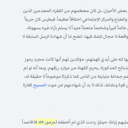
في بعض الأحيان، بل كان معظمهم من الفقراء المعدمين الذين
لطباع والمركز الإجتماعي اختلافاً عظيماً. فبطرس كان جريئاً
الماً كبيراً وشخصاً متعنتاً عنيداً لا يسلم بآراء غيره بسهولة،
واقعة لا مجال للشك فيها، اتضح لنا أن شهادة الرسل السابقة لا
مونها لله على أيدي كهنتهم، مؤكدين لهم أنها كانت مجرد رموز
بائح المذكورة، يحرم الكهنة من موارد رزقهم. وبما أنه لو لم
م جماعة متباينة من الناس كما ذكرنا) موضوعاً لا حقيقة له،
ن قوة ونشاط، لذلك لا بد أن شهادتهم عن موت
المسيح
كفارة
لبهم إياه)، حينئذٍ رددت الذي لم أخطفه (
مزمور 69: 4
) قاصداً