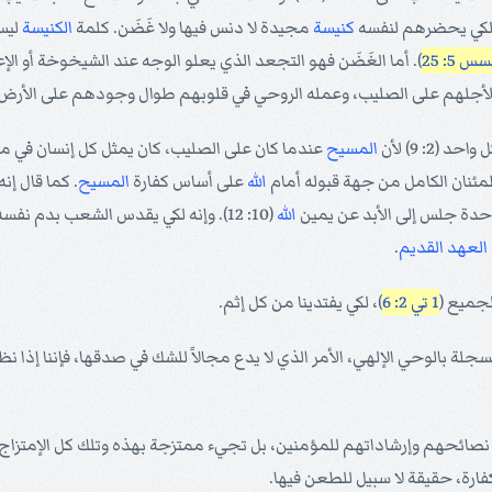
كنيسة
مجيدة لا دنس فيها ولا غَضَن. كلمة
الكنيسة
ليس
س 5: 25
). أما الغَضَن فهو التجعد الذي يعلو الوجه عند الشيخوخة أو الإعيا
 لأجلهم على الصليب، وعمله الروحي في قلوبهم طوال وجودهم على الأرض
(2: 9) لأن
المسيح
عندما كان على الصليب، كان يمثل كل إنسان في 
مئنان الكامل من جهة قبوله أمام
الله
على أساس كفارة
المسيح
. كما قال إن
احدة جلس إلى الأبد عن يمين
الله
(10: 12). وإنه لكي يقدس الشعب بدم نفسه تألم خارج الباب (
العهد القديم
.
لجميع (
1 تي 2: 6
)، لكي يفتدينا من كل إثم.
ة بالوحي الإلهي، الأمر الذي لا يدع مجالاً للشك في صدقها، فإننا إذا نظرنا
صائحهم وإرشاداتهم للمؤمنين، بل تجيء ممتزجة بهذه وتلك كل الإمتزاج. و
ارة، حقيقة لا سبيل للطعن فيها.