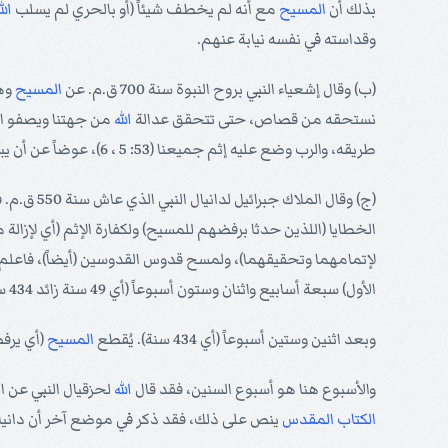
بذلك أن
المسيح
مع أنه لم يخطف شيئاً (أو بالحري لم يسلب
الل
وقداسته في نفسه نيابة عنهم.
(ب) وقال إشعياء النبي بروح النبوة سنة 700 ق.م. عن
المسيح
وهو
نستحقه من قصاص، حتى تتحقق عدالة
الله
من جهتنا ويصفو الج
طريقه، والرب وضع عليه إثم جميعنا (53: 5 ، 6)، عوضاً عن أن يبقيه علينا ويحملّنا مسؤليته وقصاصه.
الخطايا (اللذين حدثا برفضهم للمسيح) ولكفارة الإثم (أي لإزالة مع
لإتمامهما وتحقيقهما)، ولمسح قدوس القدوسين (أيضاً)، فاعلم 
الأول) سبعة أسابيع واثنان وستون أسبوعاً (أي 49 سنة زائد 434 سنة يساوي 483 سنة).
وبعد اثنين وستين أسبوعاً (أي 434 سنة). يُقطع
المسيح
(أي يرفض
والأسبوع هنا هو أسبوع السنين، فقد قال
الله
لحزقيال النبي عن ال
الكتاب المقدس
ينص على ذلك، فقد ذكر في موضع آخر أن دانيال قال