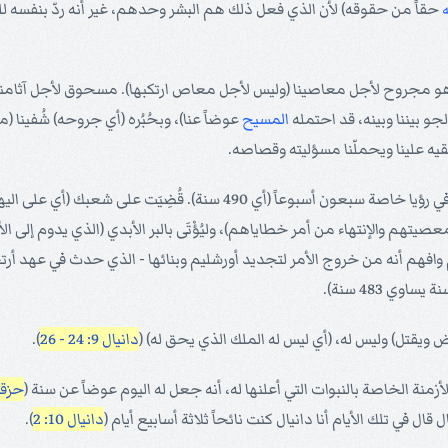
ه
حقاً من حقوقه) لأن الذي فعل ذلك هم البشر وحدهم، غير أنه ردّ بنفسه لل
 مجروح لأجل معاصينا (وليس لأجل معاص ارتكبها). مسحوق لأجل آثامنا (ولي
و بيننا وبينه، قد احتمله
المسيح
عوضاً عنا)، وبحُبُره (أي جروحه) شُفينا (
(ج) وقال الملاك جبرائيل لدانيال النبي الذي عاش سنة 550 ق.م. في رؤيا خ
صيتهم والإنتهاء من أمر خطاياهم)، وليُؤْتَى بالبر الأبدي (الذي يدوم إلى الأ
وافهم أنه من خروج الأمر لتجديد أورشليم وبنائها - الذي حدث في عهد أرت
 ويقتل) وليس له، (أي ليس له الملك الذي يحق له) (
دانيال 9: 24 - 26
).
أزمنة الخاصة بالنبوات التي أعلنها له، أنه جعل له اليوم عوضاً عن سنة (
حزقيال
 في تلك الأيام أنا دانيال كنت نائحاً ثلاثة أسابيع أيام (
دانيال 10: 2
).