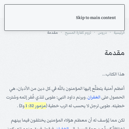
Skip to main content
الرئيسية
دروس
لزوم كفارة المسيح
مقدمة
مقدمة
هذا الكتاب...
أعظم أمنية يتطلَّع إليها المؤمنون باللّه في كل دين من الأديان، هي
الحصول على
الغفران
. ويرنم داود النبي: طوبى للذي غُفر إثمه وسُترت
خطيته. طوبى لرجل لا يحسب له الرب خطية (
مزمور 32: 1
و2) .
لكن مما يُؤسف له أن معظم هؤلاء المؤمنين يختلفون فيما بينهم
اختلافاً كبيراً من جهة السبيل إلى
الغفران
. فيقول فريق منهم إنه يكون