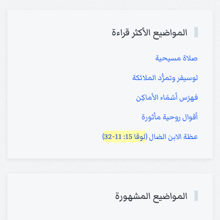
المواضيع الأكثر قراءة
صلاة مسيحية
لوسيفر وتمرُّد الملائكة
فهرَس أسْمَاء الأماكِن
أقوال روحية مأثورة
عظة الابن الضال (
لوقا 15: 11-32
)
المواضيع المشهورة