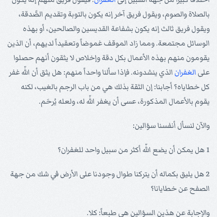
بالصلاة والصوم، ويقول فريق آخر إنه يكون بالتوبة وتقديم الصَّدقة،
ويقول فريق ثالث إنه يكون بشفاعة القديسين والصالحين، أو بهذه
الوسائل مجتمعة. ومما زاد الموقف غموضاً وتعقيداً لديهم، أن الذين
يقومون منهم بهذه الأعمال بكل دقة وإخلاص لا يثقون أنهم حصلوا
على
الغفران
الذي ينشدونه. فإذا سألنا واحداً منهم: هل يثق أن اللّه غفر
كل خطاياه؟ أجابنا: إن الثقة بذلك هي من باب الرجم بالغيب، لكنه
يقوم بالأعمال المذكورة، عسى أن يغفر اللّه له، ولعله يُرحَم.
والآن لنسأل أنفسنا سؤالين:
1 هل يمكن أن يضع اللّه أكثر من سبيل واحد للغفران؟
2 هل يليق بكماله أن يتركنا طوال وجودنا على الأرض في شك من جهة
الصفح عن خطايانا؟
والإجابة عن هذين السؤالين هي طبعاً: كلا.