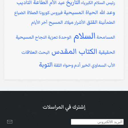
التاريخ
الطاعة
التاديب
عيد الأم
رئيس السلام
الكبرياء
وعد الله
الحياة المسيحية
الصلاة
فيروس كورونا
الضياع
القلق
ميلاد المسيح
الطمأنينة
الأشرار
آخر الأيام
السلام
المسيحية
المسامحة
الوحدة
تعزية
النجاح
الكتاب المقدس
الحقيقية
العلاقات
البحث
التوبة
الأب السماوي
الخير
أدم وحواء
الثقة
إشترك في المراسلات