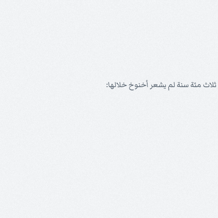
اث مئة سنة لم يشعر أخنوخ خلالها: