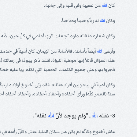
كان
الله
من نصيبه وفي قلبه وإلى جانبه.
وكان
الله
له رباً وحبيباً وصاحباً.
وكان شعاره ما قاله داود "جعلت الربّ أمامي في كلّ حين، لأنه ع
وأرضى
الله
أيضاً بأمانته. فالأمانة من الإيمان. كان أميناً في خدمت
فجروا بها وعلى جميع الكلمات الصعبة التي تكلّم بها عليه خطاة 
وكان أميناً في بيته وبين أفراد عائلته. فقد ربّى أخنوخ أولاده تر
سنة (العمر كلّه) ورأى أحفاده وأحفاد أحفاده، وأحفاد أحفاد أحفاد
3- نقله
الله
ـ "ولم يوجد لأنّ
الله
نقله".
عاش أخنوخ وكأنّه لم يكن من سكان الدنيا. عاش وكأنّ رأسه في