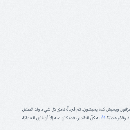
تصرّفون ويعيش كما يعيشون. ثم فجأةً تغيّر كل شيء. ولد الطفل
ذ وقدّر عطيّة
الله
له كلّ التقدير، فما كان منه إلاّ أن قابل العطيّة