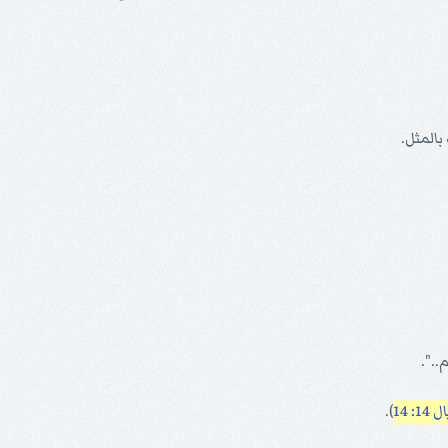
بالمثل.
.".
1: 14
).