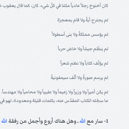
كان أخنوخ رجلاً عادياً مثلنا في كلّ شيء. كان، كما قال يعقوب عن 
لم يجترح أيةً ولا قام بمعجزة
لم يؤسس مملكةً ولا بنى أسطولاً
لم ينظّم جيشاً ولا خاض حرباً
لم يؤلّف كتاباً ولا نظم شعراً
لم يرسم صورةً ولا ألّف سيمفونيةً
لم يكن أميراً ولا وزيراً ولا زعيماً ولا طبيباً ولا محامياً ولا مهن
ما سجّله الكتاب المقدّس عنه، بكلمات قليلة ومعدودة، لهو في ع
1- سار مع
الله
ـ وهل هناك أروع وأجمل من رفقة
الله
و