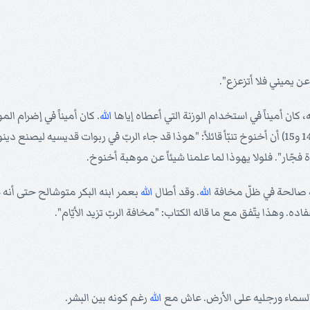
ن يميني فلا أتزعزع".
ه، كان أميناً في استخدام الوزنة التي أعطاه إياها
الله
. كان أميناً في إضرام ال
هذا السؤال قائلاً إنها موهبة النبوّة. فلقد ذكر يهوذا في رسالته (14 و15) أن أخنوخ تنبّأ قائلاً: "هوذا قد 
فجّار". فلولا يهوذا لما علمنا شيئاً عن موهبة أخنوخ.
بيةً صالحة في ظلّ مخافة
الله
. وقد أطال
الله
ه. وهذا يتّفق مع ما قاله الكتاب: "مخافة الربّ تزيد الأيّام".
 السماء ورجليه على الأرض. عاش مع
الله
رغم كونه بين البشر.