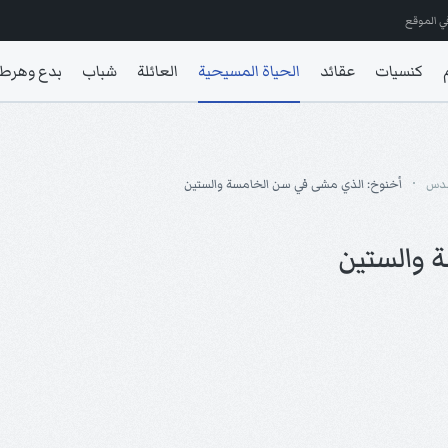
ي الموقع
كنسيات
عقائد
الحياة المسيحية
العائلة
شباب
بدع وهرط
قدس
أخنوخ: الذي مشى في سن الخامسة والستين
 والستين