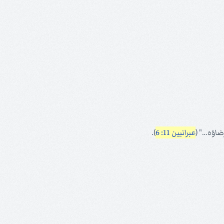
رضاؤه…" (
عبرانيين 11: 6
).