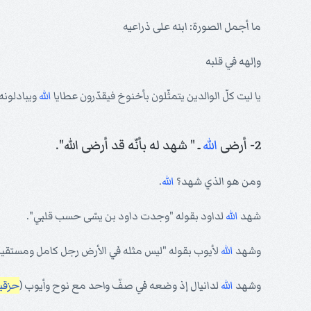
ما أجمل الصورة: ابنه على ذراعيه
وإلهه في قلبه
يا ليت كلّ الوالدين يتمثّلون بأخنوخ فيقدّرون عطايا
الله
ويبادلونه 
2- أرضى
الله
ـ " شهد له بأنّه قد أرضى الله".
ومن هو الذي شهد؟
الله
.
شهد
الله
لداود بقوله "وجدت داود بن يسّى حسب قلبي".
وشهد
الله
لأيوب بقوله "ليس مثله في الأرض رجل كامل ومستقيم.
وشهد
الله
لدانيال إذ وضعه في صفّ واحد مع نوح وأيوب (
حزقيال 4