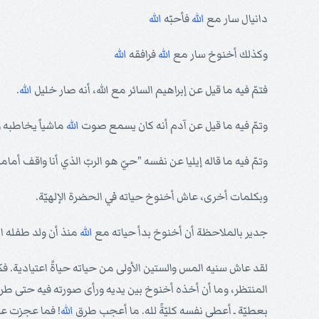
دانيال سار مع
الله
فأحبّه
الله
وكذلك أخنوخ سار مع
الله
فرافقه
الله
فتمّ فيه ما قيل عن إبراهيم السائر مع الله، أنه صار خليل
الله
.
وتمّ فيه ما قيل عن آدم أنه كان يسمع صوت
الله
ماشياً يخاطبه 
وتمّ فيه ما قاله إيليا عن نفسه "حيّ هو الربّ الذي أنا واقف أمامه
وبكلمات أخرى، عاش أخنوخ حياته في الحضرة الإلهيّة.
جدير بالملاحظة أن أخنوخ بدأ حياته مع
الله
منذ أن ولد طفله ا
لقد عاش سنيه المس والستين الأولى من حياته حياةً اعتيادية. فك
المنتظر، وما أن أخذه أخنوخ بين يديه ورأى صورته فيه حتى طرأ 
بعطيّة ـ أعطى نفسه كليّةً لله. ما أعجب طرق
الله
! فما عجزت عن