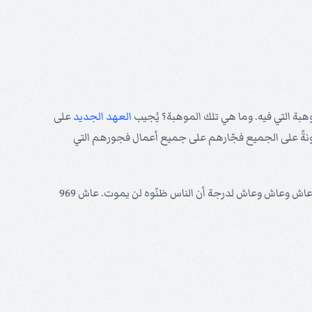
موهبة التي فيه. وما هي تلك الموهبة؟ يُجيب
العهد الجديد
على
جاء الربّ في ربوات قديسيه ليصنع دينونةً على الجميع فجّارهم على جميع أعمال فجورهم التي
بعمر ابنه البكر متوشالح حتى أنه عاش وعاش وعاش لدرجة أن الناس ظنّوه لن يموت. عاش 969