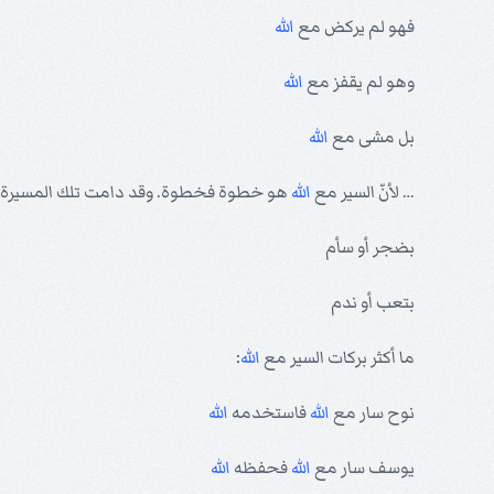
فهو لم يركض مع
الله
وهو لم يقفز مع
الله
بل مشى مع
الله
… لأنّ السير مع
الله
هو خطوة فخطوة. وقد دامت تلك المسيرة ثل
بضجر أو سأم
بتعب أو ندم
ما أكثر بركات السير مع
الله
:
نوح سار مع
الله
فاستخدمه
الله
يوسف سار مع
الله
فحفظه
الله