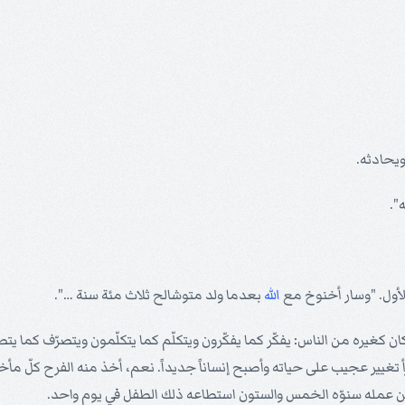
ويحادثه.
".
لأول. "وسار أخنوخ مع
الله
بعدما ولد متوشالح ثلاث مئة سنة …".
ان كغيره من الناس: يفكّر كما يفكّرون ويتكلّم كما يتكلّمون ويتصرّف كما ي
تغيير عجيب على حياته وأصبح إنساناً جديداً. نعم، أخذ منه الفرح كلّ مأخ
 عمله سنوّه الخمس والستون استطاعه ذلك الطفل في يوم واحد.