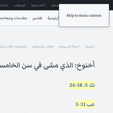
إشترك في المراسلات
ترانيم مسيحية
تأملات يومية
فيديوهات
إبحث ف
Skip to main content
الرئيسية
تفاسير
مقدمات ومعاجم
الرئيسية
الحياة المسيحية
عظات تشجيعية
شخصيات الكتاب الم
أخنوخ: الذي مشى في سن الخامسة
تك 5: 18-24
عب 11: 5