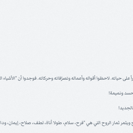
 على حياته. لاحظوا أقواله وأعماله وتصرّفاته وحركاته. فوجدوا أن "الأشياء 
وحسد ونميمة!
الجديد!
 ويثمر ثمار الروح التي هي "فرح، سلام، طولا أناة، لطف، صلاح، إيمان، ود