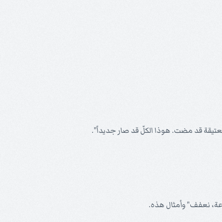
العتيقة قد مضت. هوذا الكلّ قد صار جديداً".
اعة، نعفف" وأمثال هذه.