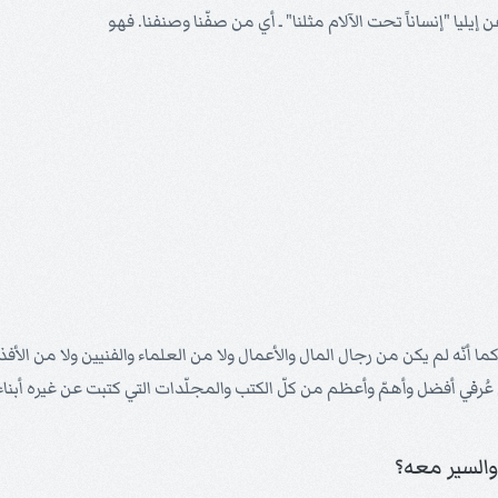
إيليا "إنساناً تحت الآلام مثلنا" ـ أي من صفّنا وصنفنا. فهو
دساً. كما أنّه لم يكن من رجال المال والأعمال ولا من العلماء والفنيين ولا من الأ
ُرفي أفضل وأهمّ وأعظم من كلّ الكتب والمجلّدات التي كتبت عن غيره أبناء 
السير معه؟