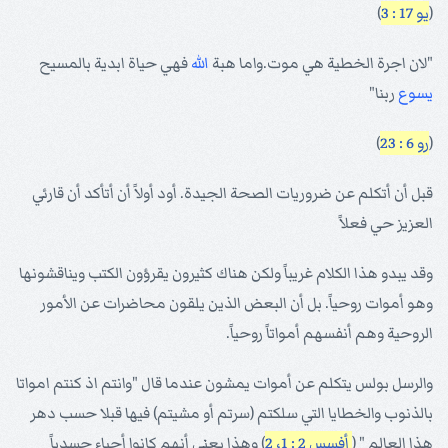
(
يو 17 : 3
)
"لان اجرة الخطية هي موت.واما هبة
الله
فهي حياة ابدية بالمسيح
يسوع
ربنا"
(
رو 6 : 23
)
قبل أن أتكلم عن ضروريات الصحة الجيدة. أود أولاً أن أتأكد أن قارئي
العزيز حي فعلاً
وقد يبدو هذا الكلام غريباً ولكن هناك كثيرون يقرؤون الكتب ويناقشونها
وهو أموات روحياً. بل أن البعض الذين يلقون محاضرات عن الأمور
الروحية وهم أنفسهم أمواتاً روحياً.
والرسل بولس يتكلم عن أموات يمشون عندما قال "وانتم اذ كنتم امواتا
بالذنوب والخطايا التي سلكتم (سرتم أو مشيتم) فيها قبلا حسب دهر
هذا العالم " (
أفسس 2 : 1، 2
) وهذا يعني أنهم كانوا أحياء جسدياً