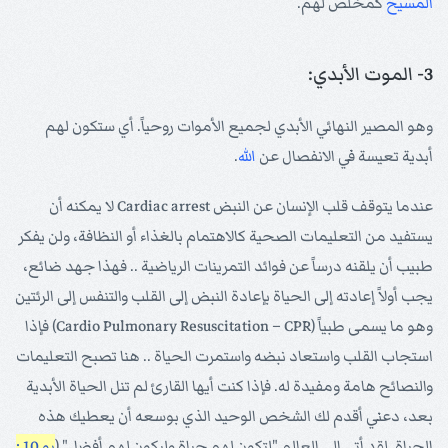
المسيح
كمخلص لهم.
3- الموت الأبدي:
وهو المصير النهائي الأبدي لجميع الأموات روحياً. أي ستكون لهم
أبدية تعيسة في الانفصال عن
الله
.
عندما يتوقف قلب الإنسان عن النبض Cardiac arrest لا يمكنه أن
يستفيد من التعليمات الصحية كالاهتمام بالغذاء أو النظافة، ولن يفكر
طبيب أن يلقنه درساً عن فوائد التمرينات الرياضية .. فهذا جهد ضائع،
يجب أولاً إعادته إلى الحياة بإعادة النبض إلى القلب والتنفس إلى الرئتين
وهو ما يسمى طبياً (Cardio Pulmonary Resuscitation – CPR) فإذا
استجاب القلب واستعاد نبضه واستمرت الحياة .. هنا تصبح التعليمات
والنصائح هامة ومفيدة له. فإذا كنت أيها القارئ لم تنل الحياة الأبدية
بعد، دعني أقدم لك الشخص الوحيد الذي بوسعه أن يعطيك هذه
الحياة. لقد أتى إلى العالم "لتكون لهم حياة وليكون لهم أفضل" (
يو 10 :