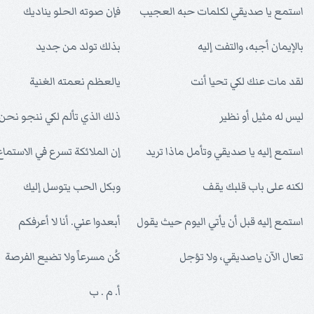
استمع يا صديقي لكلمات حبه العجيب
فإن صوته الحلو يناديك
بالإيمان أجبه، والتفت إليه
بذلك تولد من جديد
لقد مات عنك لكي تحيا أنت
يالعظم نعمته الغنية
ليس له مثيل أو نظير
ذلك الذي تألم لكي ننجو نحن
استمع إليه يا صديقي وتأمل ماذا تريد
إن الملائكة تسرع في الاستماع 
لكنه على باب قلبك يقف
وبكل الحب يتوسل إليك
استمع إليه قبل أن يأتي اليوم حيث يقول
أبعدوا عني. أنا لا أعرفكم
تعال الآن ياصديقي، ولا تؤجل
كُن مسرعاً ولا تضيع الفرصة
أ. م . ب