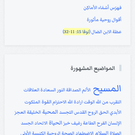
فهرَس أسْمَاء الأماكِن
أقوال روحية مأثورة
عظة الابن الضال (
لوقا 15: 11-32
)
المواضيع المشهورة
المسيح
الألم
الصداقة
النور
السعادة
العلاقات
القوة
التقرب من الله
الوقت
ارادة الله
الاحترام
الملكوت
المحبة
الأبدي
الحق
الروح القدس
التجسد
الخليقة
العجز
الحياة
الإنسان
الفرح
الطاعة
رغيف خبز
الاتحاد
الجسد
السلام
الصلاة
الإضطهاد
الصحة الروحية
الكنيسة الأولى