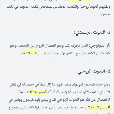
ولكنهم أمواتاً روحياً. والكتاب المقدس يستعمل كلمة الموت في ثلاث
معان:
1- الموت الجسدي:
(أو البيولوجي) الذي نعرفه كلنا وهو انفصال الروح عن الجسد. وهو
كما يقول الكتاب (وضع للناس أن يموتوا مرة .... )
عب 9 : 27
2- الموت الروحي:
وهو حالة شخص لم يولد بعد، فهو ما زال ميتاً في خطاياه في نظر
الله، أي منفصلاً أو "متجنباً عن حياة الله" (
أفسس 4 : 18
). وهذا
الانفصال عن
الله
هو الموت الروحي الذي يشير إليه الرسول بولس في
أفسس 2 : 1 ، 2
. وهذه حالة جميع الذين لم يقبلوا كلمة الرب
يسوع