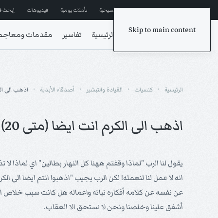
إشترك في المراسلات
ترانيم مسيحية
تأملات يومية
فيديوهات
إبحث ف
Skip to main content
الرئيسية
تفاسير
مقدمات ومعاجم
الرئيسية
كنسيات
القيادة والتبشير
أصدقاء الأبدية
اذهب الى الكر
اذهب الى الكرم انت ايضا (متى 20)
يقول لنا الرب "لماذا وقفتم ههنا كل النهار بطالين" اي لماذا لا
انه لا عمل لنا لنعمله! لكن الرب يجيب "اذهبوا انتم ايضا الى
عن نفسه عن كلامه أفكاره نياته واعماله هل كانت سبب خلاص ام 
أشفق علينا وخلصنا ونحن لا نستحق الا العقاب.