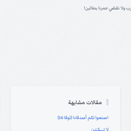
ب ولا نقضي عمرنا بطالين!
مقالات مشابهة
اصنعوا لكم أصدقاء! (لوقا 16)
لا تــــكـــُـن