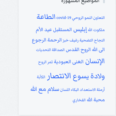
المواضيع المشهورة
الطاعة
التعاون
النمو الروحي
covid-19
إبليس
المستقبل
عيد الأم
ملكوت الله
الرحمة
الرجوع
النجاح
التضحية
رغيف خبز
الى الله
الروح القدس
الصداقة
التحديات
الإنسان
الغنى
العبودية
ثمر الروح
الانتصار
ولادة يسوع
الكآبة
سلام مع الله
أرملة
الاستعداد
البكاء
اللسان
محبة الله
الفخاري