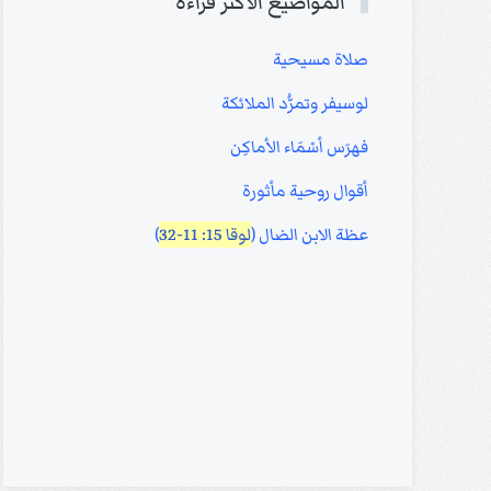
المواضيع الأكثر قراءة
صلاة مسيحية
لوسيفر وتمرُّد الملائكة
فهرَس أسْمَاء الأماكِن
أقوال روحية مأثورة
عظة الابن الضال (
لوقا 15: 11-32
)