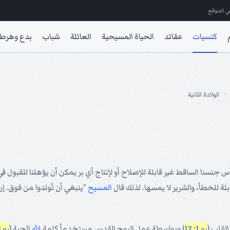
ي الموقع
كنسيات
عقائد
الحياة المسيحية
العائلة
شباب
بدع وهرط
الولادة الثانية
 جنسنا الساقط غير قابلة للإصلاح أو لإنتاج أي بر يمكن أن يؤهلنا للقبول في
ابلة للخطأ، والشرير لا يمسها. لذلك قال
المسيح
"ينبغي أن تُولدوا من فوق. إن
القلب (
يو 1: 12
) وبواسطة عمل الروح القدس مستخدماً كلمة
الله
الحية (
يو 3: 6