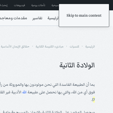
إشترك في المراسلات
ترانيم مسيحية
تأملات يومية
فيديوهات
إبحث ف
Skip to main content
الرئيسية
تفاسير
مقدمات ومعاجم
الرئيسية
كنسيات
مبادىء الكنيسة الكتابية
حقائق الإيمان الأساسية
الولادة الثانية
بما أن الطبيعة الفاسدة التي نحن مولودون بها والموروثة من رأس
فوق أي من الله، والتي بها نحصل على طبيعة
الله
الأدبية غير الق
).
7
ويحصل المؤمن على الولادة الثانية بالإيمان بالمسيح وقبوله في 