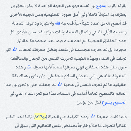
يقرنه بالرب
يسوع
في نفسه فهو من الجهة الواحدة لا ينكر الحق بل
يعترف به اعترافاً كاملاً وفي أدق صوره التعليمية ومن الجهة الأخرى
قد أصبح الحق عنده شيئاً حياً.فمحبة
الله
واختياره ودعوته الفعالة
وتعيينه الأزلي للتبني وكمال النعمة وثبات مركز القديسين الأبدي كل
هذه الحقائق العجيبة لم تعد عنده فيما بعد مجموعة حقائق
مجردة بل قد صارت مجسمة في نفسه بفضل معرفته لصفات
الله
التي
تجلت في الفداء وبهذه الكيفية تحررت النفس من الجدل والمناقشة
حول مثل هذه الحقائق فهي تعرفها تماماً لأنها تعرف
الله
وهذه
المعرفة بالله هي التي تعطي السلام الحقيقي. ولن تكون هناك ثقة
حقيقية ما لم تعرف النفس أن محبة
الله
قد جعلتنا حتى ونحن في هذا
العالم كالمسيح تماماً أمامه في السماء. هذا هو ثمر الفداء الذي في
المسيح
يسوع
لكل من يؤمن.
ولما كانت معرفة
الله
بهذه الكيفية هي الحياة (
يو3:17
) فإننا نجد النفس
تلقائياً تتصرف داخلاً وخارجاً بمقتضى نفس التعاليم التي سبق أن