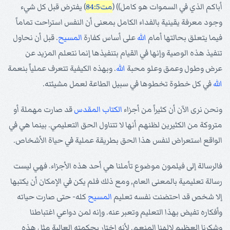
أباكم الذي في السموات هو كامل)) (
مت84:5
) يفترض قبل كل شيء
وجود معرفة يقينية بالفداء الكامل بمعنى أن النفس استراحت تماماً
فيما يتعلق بحالتها أمام
الله
على أساس كفارة
المسيح
. قبل أن نحاول
تنفيذ هذه الوصية وإنها في القيام بتنفيذها إنما نتعلم المزيد عن
عرض وطول وعمق وعلو محبة
الله
. وبهذه الكيفية تتعرف عملياً بنعمة
الله
في كل خطوة تخطوها في سبيل الطاعة لعمل مشيئته.
ونحن نرى الآن أن كثيراً من أجزاء
الكتاب المقدس
قد صارت مهملة أو
متروكة من الكثيرين لظنهم أنها لا تتناول الحق التعليمي. بينما هي في
الواقع استعراض لنفس هذا الحق بطريقة عملية في حياة الأشخاص.
فالرسالة إلى فيلمون موضوع تأملنا هي أحد هذه الأجزاء. فهي ليست
رسالة تعليمية بالمعنى العام, ومع ذلك فلم يكن في الإمكان أن يكتبها
إلا شخص قد احتضنت نفسه تعليم
المسيح
كله- حتى صارت حياته
وأفكاره تفيض بهذا التعليم وتعبر عنه. وإنه لمن دواعي اغتباطنا
وشكرنا العظيم لإلهنا المنعم. لأنه اختار بحكمته العالية مثل هذه