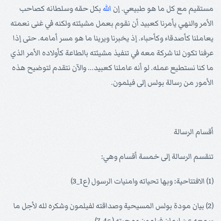
مستقيم مع كل ما هو طبيعي. إن
الله
بكل حقه وسلطانه كصاحب
الأمر والنهي يأمرنا كعبيد أن نقوم بعمل مشيئته ولكنه في غنى نعمته
يعاملنا كأصدقاء وكأحباء. إذ يخبرنا ويرينا ما هو مسر أمامه. حتى إذا
عرفنا تكون لنا شركة معه في تنفيذ مشيئته بالطاعة كأولاده الأمر الذي
ما كنا نستطيع عمله. لو أنه عاملنا كعبيد... والآن نتقدم لتوضيح هذه
الأمور من رسالة بولس إلى فيلمون.
أقسام الرسالة
تنقسم الرسالة إلى خمسة أقسام وهي:
(1) الافتتاحية: وبها تحياته وامنيات الرسول (ع1_3)
(2) بيان مودة بولس المسيحية وصداقته لفيلمون وشكره لله لأجل ما
سمعه عن إيمان فيلمون ومحبته (ع4_7)