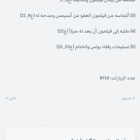
(3) ألتماسه من فيلمون العفو عن أنسيمس ومدحه له (ع8_21)
(4) طلبه إلى فيلمون أن يعد له منزلاً (ع22)
(5) تسليمات رفقاء بولس والختام (ع23_25)
عدد الزيارات: 8710
السابق
التالي