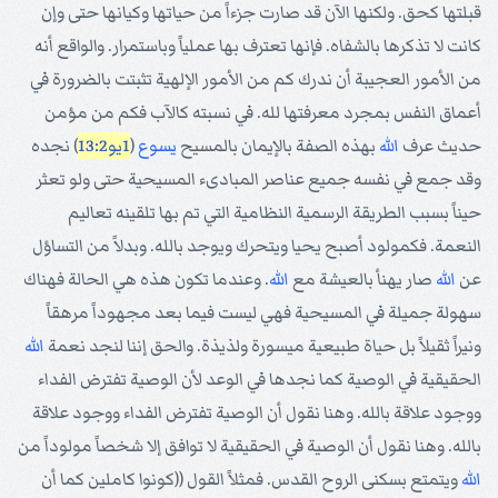
قبلتها كحق. ولكنها الآن قد صارت جزءاً من حياتها وكيانها حتى وإن
كانت لا تذكرها بالشفاه. فإنها تعترف بها عملياً وباستمرار. والواقع أنه
من الأمور العجيبة أن ندرك كم من الأمور الإلهية تثبتت بالضرورة في
أعماق النفس بمجرد معرفتها لله. في نسبته كالآب فكم من مؤمن
حديث عرف
الله
بهذه الصفة بالإيمان بالمسيح
يسوع
(
1يو13:2
) نجده
وقد جمع في نفسه جميع عناصر المبادىء المسيحية حتى ولو تعثر
حيناً بسبب الطريقة الرسمية النظامية التي تم بها تلقينه تعاليم
النعمة. فكمولود أصبح يحيا ويتحرك ويوجد بالله. وبدلاً من التساؤل
عن
الله
صار يهنأ بالعيشة مع
الله
. وعندما تكون هذه هي الحالة فهناك
سهولة جميلة في المسيحية فهي ليست فيما بعد مجهوداً مرهقاً
ونيراً ثقيلاً بل حياة طبيعية ميسورة ولذيذة. والحق إننا لنجد نعمة
الله
الحقيقية في الوصية كما نجدها في الوعد لأن الوصية تفترض الفداء
ووجود علاقة بالله. وهنا نقول أن الوصية تفترض الفداء ووجود علاقة
بالله. وهنا نقول أن الوصية في الحقيقية لا توافق إلا شخصاً مولوداً من
الله
ويتمتع بسكنى الروح القدس. فمثلاً القول ((كونوا كاملين كما أن