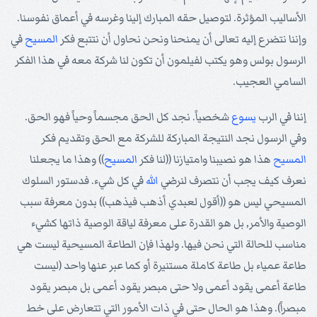
الأساليب المؤثرة. لتوصيل حقه المبارك إلينا وغرسه في أعماق نفوسنا.
وإننا نتضرع إليه تعالى أن يمنحنا ونحن نحاول أن نتتبع فكر
المسيح
في
الرسول بولس وهو يكتب لفيلمون أن تكون لنا شركة معه في هذا الفكر
السامي العجيب.
إننا في الرب
يسوع
شخصياً. نجد كل الحق مجسماً وحياً فهو الحق.
وفي الرسول نجد النتيجة المباركة للشركة مع الحق وتقديم فكر
المسيح
هذا هو نصيبنا وامتيازنا ((لنا فكر
المسيح
)) وهذا ما يجعلنا
نعرف كيف يجب أن نتصرف لنرضي
الله
في كل شيء. فدستور السلوك
المسيحي ليس هو ((أقول لعبدي أذهب فيذهب)) بدون معرفة سبب
الوصية والأمر, بل هو القدرة على معرفة لياقة الوصية ذاتها كشيء
مناسب للحالة التي نحن فيها. ولهذا فإن الطاعة المسيحية ليست هي
طاعة عمياء بل طاعة كاملة مستنيرة أو كما عبر عنها واحد (ليست
طاعة أعمى يقود أعمى ولا حتى مبصر يقود أعمى بل مبصر يقود
مبصراً). وهذا هو الحال حتى في ذات الأمور التي تتعارض على خط