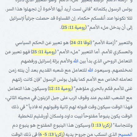
بولس الرسول بكلماته "فاني لست أريد أيها الأخوة أن تجهلوا هذا السر.
لئلا تكونوا عند أنفسكم حكماء. إن القساوة قد حصلت جزئياً لإسرائيل
إلى أن يدخل ملء الأمم" (
رومية 11: 25
).
والتعبير "أزمنة الأمم" (
لوقا 21: 24
) هو تعبير عن الحكم السياسي
والعسكري للأمم. أما التعبير "ملء الأمم" (
رومية 11: 25
) فهو تعبير عن
التعامل الروحي الذي بدأ بين
الله
والأمم بزلة إسرائيل ورفضهم
لمخلصهم. وسيعود
الله
للتعامل مع شعبه القديم بعد أن ينته زمن
تعامله الخاص مع الأمم كما يقول بولس الرسول "فإن كانت زلتهم
غنى للأمم فكم بالحري ملؤهم" (
رومية 11: 12
) وسيكون هذا التعامل
مع الشعب القديم عند وقوف الرب على جبل الزيتون في مجيئه الثاني،
فهذا الوقت سيكون وقت قبوله لهم ثانية وقبولهم له فادياً " في ذلك
الوقت يكون ينبوعاً مفتوحاً لبيت داود ولسكان أورشليم للخطية
وللنجاسة" (
زكريا 13: 1
) وسيكون هذا الينبوع المفتوح هو ينبوع دم
المسيح
الذي انسكب من جروح يديه (
زكريا 13: 5- 6
) في ذلك الوقت