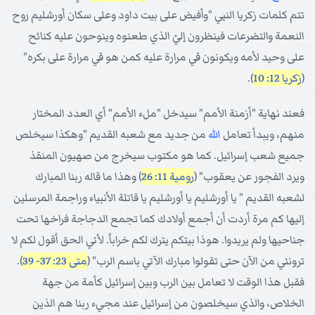
تتم كلمات زكريا النبي "وأفيض على بيت داود وعلى سكان أورشليم روح
النعمة والتضرعات فينظرون إليّ الذي طعنوه وينوحون عليه كنائح
على وحيد لأمه ويكونون في مرارة عليه كمن هو في مرارة على بكره"
(
زكريا 12: 10
).
فعند نهاية "أزمنة الأمم" سيدخل "ملء الأمم" أي العدد المختار
منهم، ويبدأ تعامل
الله
من جديد مع شعبه القديم "وهكذا سيخلص
جميع شعب إسرائيل. كما هو مكتوب سيخرج من صهيون المنقذ
ويرد الفجور عن يعقوب" (
رومية 11: 26
) وهذا ما قاله ربنا المبارك
لشعبه القديم " يا أورشليم يا أورشليم يا قاتلة الأنبياء وراجمة المرسلين
إليها كم مرة أردت أن أجمع أولادك كما تجمع الدجاجة فراخها تحت
جناحيها ولم يريدوا. هوذا بيتكم يترك لكم خراباً. لأني الحق أقول لكم لا
ترونني من الآن حتى تقولوا مبارك الآتي باسم الرب" (
متى 23: 37- 39
).
فقبل هذا الوقت لا تعامل بين الرب وبين إسرائيل كأمة من جهة
الخلاص، والذي سيخلصون من إسرائيل عند مجيء ربنا هم الذين