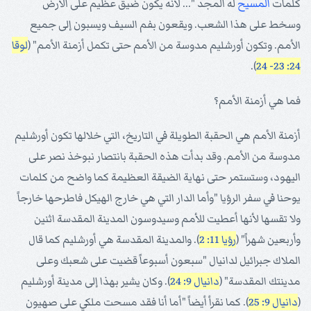
كلمات
المسيح
له المجد "... لأنه يكون ضيق عظيم على الأرض
وسخط على هذا الشعب. ويقعون بفم السيف ويسبون إلى جميع
الأمم. وتكون أورشليم مدوسة من الأمم حتى تكمل أزمنة الأمم" (
لوقا
).
24: 23- 24
فما هي أزمنة الأمم؟
أزمنة الأمم هي الحقبة الطويلة في التاريخ، التي خلالها تكون أورشليم
مدوسة من الأمم. وقد بدأت هذه الحقبة بانتصار نبوخذ نصر على
اليهود، وستستمر حتى نهاية الضيقة العظيمة كما واضح من كلمات
يوحنا في سفر الرؤيا "وأما الدار التي هي خارج الهيكل فاطرحها خارجاً
ولا تقسها لأنها أعطيت للأمم وسيدوسون المدينة المقدسة اثنين
وأربعين شهراً" (
رؤيا 11: 2
). والمدينة المقدسة هي أورشليم كما قال
الملاك جبرائيل لدانيال "سبعون أسبوعاً قضيت على شعبك وعلى
مدينتك المقدسة" (
دانيال 9: 24
). وكان يشير بهذا إلى مدينة أورشليم
(
دانيال 9: 25
). كما نقرأ أيضاً "أما أنا فقد مسحت ملكي على صهيون