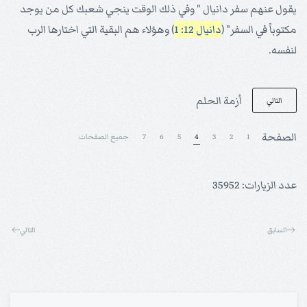
يقول عنهم سفر دانيال " وفي ذلك الوقت ينجي شعبك كل من يوجد
مكتوباً في السفر" (
دانيال 12: 1
) وهؤلاء هم البقية التي اختارها الرب
لنفسه.
أزمة الحلم
التالي
الصفحة
1
2
3
4
5
6
7
جميع الصفحات
عدد الزيارات: 35952
السابق
التالي