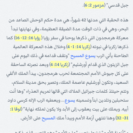
جبل قدسي" (
مزمور 2: 6
).
هذه الحقبة التي مدتها 42 شهراً، هي مدة حكم الوحش الصاعد من
البحر، وهي في ذات الوقت مدة الضيقة العظيمة، وفي نهايتها تبدأ
معركة هرمجدون التي ذكرها يوحنا في سفر رؤيا (
رؤيا 16: 12- 16
) كما
ذكرها زكريا في نبوته (
زكريا 14: 1- 4
) وخلال هذه المعركة العالمية
الطاحنة يأتي الرب
يسوع
المسيح
"وتقف قدامه في ذلك اليوم على
جبل الزيتون الذي قدام أورشليم" (
زكريا 14: 4
) وبعد نصرته الساحقة
على كل جيوش الأمم المجتمعة لحرب هرمجدون، يبدأ الملك الألفي
السعيد، وتكون أورشليم عاصمة الملك، وتصير بحق مدينة السلام،
وتتم حينئذ كلمات جبرائيل الملاك التي قالها لمريم العذراء "وها أنت
ستحبلين وتلدين ابناً وتسمينه
يسوع
... ويعطيه الرب الإله كرسي داود
أبيه. ويملك على بيت يعقوب إلى الأبد ولا يكون لملكه نهاية" (
لوقا 1:
31- 32
) وهنا تنتهي أزمة الأمم ويبدأ ملك
المسيح
على الأرض.
و "أزمنة الأمم" ترتبط بتعبير "ملء الأمم" وهو التعبير الذي ذكره