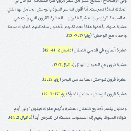
وفي الإصحاح السابع عشر من سفر الرؤيا نقرأ الكلمات "ثم قال لي
الملاك لماذا تعجبت. أنا أقول لك سر المرأة والوحش الحامل لها الذي
له السبعة الرؤوس والعشرة القرون... العشرة القرون التي رأيت هي
عشرة ملوك يأخذوا ملكاً بعد لكنهم يأخذون سلطانهم كملوك ساعة
واحدة مع الوحش" (
رؤيا 17: 7- 12
).
عشرة أصابع في قدمي التمثال (
دانيال 2: 41- 42
).
عشرة قرون في الحيوان الهائل (
دانيال 7: 7
) .
عشرة قرون للوحش الصاعد من البحر (
رؤيا 13: 1
).
عشرة قرون للوحش الحامل للمرأة (
رؤيا 17: 7- 12
).
ودانيال يفسر أصابع التمثال العشرة بأنهم ملوك فيقول "وفي أيام
هؤلاء الملوك يقيم إله السموات مملكة لن تنقرض أبداً (
دانيال 2: 44
).