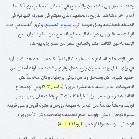
وعندما نصل إلى القدمين والأصابع في التمثال العظيم نرى أنفسنا
أمام آخر مشاهد التاريخ، المشهد الذي سيتم في صورته النهائية في
الضيقة العظيمة وقبل عودة الرب
يسوع
المسيح
. ونرى أنفسنا في ذات
الوقت مساقين إلى دراسة الإصحاح السابع من سفر دانيال، مع
الإصحاحين الثالث عشر والسابع عشر من سفر رؤيا يوحنا.
ففي الإصحاح السابع من سفر دانيال نقرأ الكلمات"بعد هذا كنت أرى
في رؤى الليل وإذا بحيوان رابع هائل وقوي وشديد جداًوله أسنان من
حديد كبيرة. أكل وسحق وداس الباقي برجليه. وكان مخالفاً لكل
الحيوانات الذين قبله. وله عشرة قرون" (
دانيال 7: 7
) وفي الإصحاح
الثالث عشر من سفر الرؤيا نقرأ الكلمات "ثم وقفت على رمل البحر.
فرأيت وحشاً طالعاً من البحر له سبعة رؤوس وعشرة قرون وعلى قرونه
عشرة تيجان وعلى رؤوسه اسم تجديف وتعجبت كل الأرض وراء
الوحش... وسجدوا للوحش" (
رؤيا 13: 1- 4
).