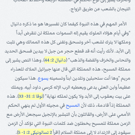
التيجان بالشعب عن طريق الزواج.
الأمر المهم في هذه النبوة كيفما كان تفسيرها هو ما ذكره دانيال
"وفي أيام هؤلاء الملوك يقيم إله السموات مملكة لن تنقرض أبداً
وملكها لا يترك لشعب آخر وتسحق وتفنى كل هذه الممالك وهي تثبت
إلى الأبد. لأنك رأيت أنه قد قطع حجر من جبل لا بيدين فسحق الحديد
والنحاس والخزف والفضة والذهب" (
دانيال 2: 44
). وهذا النص يشير إلى
مملكة المسيح، هذه المملكة التي قال عنها جبرائيل الملاك للعذراء
مريم "وها أنت ستحبلين وتلدين ابناً وتسمينه
يسوع
. هذا سيكون
عظيماً وابن العلي يدعى ويعطيه الرب الإله كرسي داود أبيه. ويملك
على بيت يعقوب إلى الأبد ولا يكون لملكه نهاية" (
لوقا 1: 31- 33
). هذه
المملكة إذاً قادمة، ذلك لأن
المسيح
في مجيئه الأول لم ينهي الحكم
الأممي على الأرض، والقائلون بأن التبشير بالإنجيل سيجعل الأرض مع
الزمن مملكة للمسيح يخطئون ضد كلمات النبوة التي تؤكد أن الزمن
سيقود إلى الارتداد لا إلى مملكة السلام (اقرأ
2 تسالونيكي 2: 1- 5
).