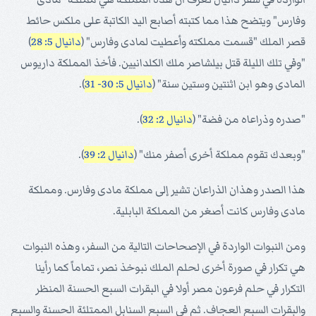
وفارس" ويتضح هذا مما كتبته أصابع اليد الكاتبة على ملكس حائط
قصر الملك "قسمت مملكته وأعطيت لمادى وفارس" (
دانيال 5: 28
)
"وفي تلك الليلة قتل بيلشاصر ملك الكلدانيين. فأخذ المملكة داريوس
المادى وهو ابن اثنتين وستين سنة" (
دانيال 5: 30- 31
).
"صدره وذراعاه من فضة" (
دانيال 2: 32
).
"وبعدك تقوم مملكة أخرى أصفر منك" (
دانيال 2: 39
).
هذا الصدر وهذان الذراعان تشير إلى مملكة مادى وفارس. ومملكة
مادى وفارس كانت أصغر من المملكة البابلية.
ومن النبوات الواردة في الإصحاحات التالية من السفر، وهذه النبوات
هي تكرار في صورة أخرى لحلم الملك نبوخذ نصر، تماماً كما رأينا
التكرار في حلم فرعون مصر أولا في البقرات السبع الحسنة المنظر
والبقرات السبع العجاف. ثم في السبع السنابل الممتلئة الحسنة والسبع