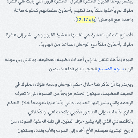
ويفسر يوحنا القرون العشرة فيقول "العشرة قرون التي رأيت هي عشرة
ملوك لم يأخذوا ملكاً بعد لكنهم يأخذون سلطانهم كملوك ساعة
واحدة مع الوحش" (
رؤيا 17: 12
).
فأصابع التمثال العشرة هي نفسها العشرة القرون وهي تشير إلى عشرة
ملوك يأخذون ملكاً مع الوحش الصاعد من الهاوية.
النبوة إذاً هنا تنتقل بنا لإلى أحداث الضيقة العظيمة، وبالتالي إلى عودة
الرب
يسوع
المسيح
الحجر الذي قطع لا بيدين.
ويجدر بنا أن نذكر هنا خلال حكم الوحش ومعه هؤلاء الملوك في
الضيقة العظيمة، سيكون الحكم مزيجاً من القسوة التي لا تعرف
الرحمة والتي يشير إليها الحديد ، والتي رأينا منها نموذجاً خلال الحكم
النازي لألمانيا، وإلى التدهور الأدبي والاجتماعي، والأخلاقي،
والاقتصادي الذي إليه يشير خزف الطين. في تلك الحقبة السوداء من
تاريخ البشرية سيسلم الأخ أخاه إلى الموت والأب ولده، وستكون