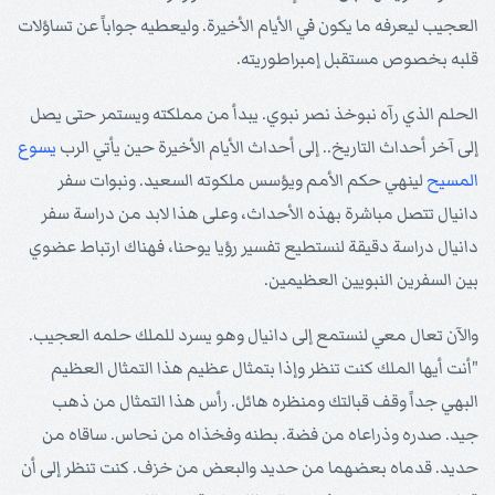
العجيب ليعرفه ما يكون في الأيام الأخيرة. وليعطيه جواباً عن تساؤلات
قلبه بخصوص مستقبل إمبراطوريته.
الحلم الذي رآه نبوخذ نصر نبوي. يبدأ من مملكته ويستمر حتى يصل
إلى آخر أحداث التاريخ.. إلى أحداث الأيام الأخيرة حين يأتي الرب
يسوع
المسيح
لينهي حكم الأمم ويؤسس ملكوته السعيد. ونبوات سفر
دانيال تتصل مباشرة بهذه الأحداث، وعلى هذا لابد من دراسة سفر
دانيال دراسة دقيقة لنستطيع تفسير رؤيا يوحنا، فهناك ارتباط عضوي
بين السفرين النبويين العظيمين.
والآن تعال معي لنستمع إلى دانيال وهو يسرد للملك حلمه العجيب.
"أنت أيها الملك كنت تنظر وإذا بتمثال عظيم هذا التمثال العظيم
البهي جداً وقف قبالتك ومنظره هائل. رأس هذا التمثال من ذهب
جيد. صدره وذراعاه من فضة. بطنه وفخذاه من نحاس. ساقاه من
حديد. قدماه بعضهما من حديد والبعض من خزف. كنت تنظر إلى أن