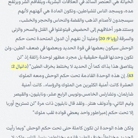
الخيانة هي العنصر السائد في العلاقات البشرية، ويتفاقم الشر ويرتفع
مده، ويسجد الناس للشياطين، وتكون المادة هي آلهتهم لأنهم
سيسجدون لأصنام الذهب والفضة والنحاس والحجر والخشب،
وستتدهور أخلاقهم إلى الحضيض فيتوغلوا في القتل والسحر والزنى
والسرقة (
رؤيا 9: 20
) وعلينا أن نفهم أن الدول المتحدة تحت حكم
الوحش سيكون بعضها في قوة الحديد وبعضها في ضعف الطين، ولن
تكون وحدتها قلبية حقيقية بل مجرد مظهر لوحدة زائفة إذ "لن
يتلاصق هذا بذاك كما أن الحديد لا يختلط بخزف الطين" (
دانيال 2:
43
). إن هذه الوحدة القادمة تحت حكم الوحش ومعه الملوك
العشرة كانت أمنية الكثيرين من الملوك والرؤساء.. كانت أمنية
شارلمان، وتشارلس الخامس،ولويس الرابع عشر، ونابليون، والقيصر
وليم الثاني، وأدولف هتلر.. ولقد قال نابليون ذات مرة "لن تستريح أوربا
إلا تحت حكم إمبراطور واحد يعطي قواده لقب ملوك"
ولكن هذه الوحدة لن تكون كاملة حتى تحت حكم الوحش "وبما رأيت
الحديد مختلطاً بخزف الطين فإنهم يختلطون بنسل الناس ولكن لا