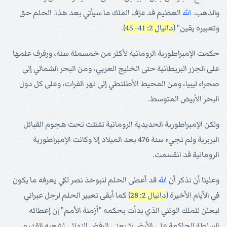
والذهب.
الله
العظيم قد عرًف الملك ما سيأتي بعد هذا. الحلم حق
وتعبيره يقين" (
دانيال 2: 41- 45
).
حكمت الإمبراطورية الرومانية لأكثر من خمسمئة سنة، ورفرف علمها
على الجزر البريطانية حتى الخليج العربي، ومن البحر الشمالي إلى
صحراء ليبيا، ومن المحيط الأطلنطي إلى نهر الفرات، وعلى كل دول
البحر الأبيض المتوسط.
ولكن الإمبراطورية الحديدية الرومانية تفتتت تحت هجوم القبائل
البربرية ولم تجيء سنة 476 بعد الميلاد إلا وكانت الإمبراطورية
الرومانية قد انقسمت.
وعلينا أن نذكر أن
الله
قد أعطى الحلم لنبوخذ نصر لكي يعرفه ما يكون
في الأيام الأخيرة (
دانيال 2: 28
) كما أبقى تعبير الحلم لرجل عبراني
ليعلن للملك الوثني الذي بدأت بحكمه "أزمنة الأمم" إن إعطائه
السلطة الحاكمة على الأرض لا يعني الرفض النهائي لشعبه القديم.