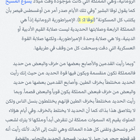
الرومانية، وهي المملكة التي كانت موجودة وقت ميلاد
يسوع
المسيح
كما يقول لوقا البشير "وفي تلك الأيام صدر أمر من أوغسطس قيصر بأن
يكتتب كل المسكونة" (
لوقا 2: 1
). الإمبراطورية الرومانية إذاً هي
المملكة الرابعة وصلابتها الحديدية ليست صلابة القيم الأدبية أو
الدينية، ولا هي صلابة وحدة الإمبراطورية، ولكنها صلابة القوة
العسكرية التي دقت وسحقت كل من وقف في طريقها.
"وبما رأيت القدمين والأصابع بعضها من خزف والبعض من حديد
فالمملكة تكون منقسمة ويكون فيها قوة الحديد من حيث إنك رأيت
الحديد مختلطاً بخزف الطين. وأصابع القدمين بعضها من حديد
والبعض من خزف فبعض المملكة يكون قوياً والبعض قصماً. وبما
رأيت الحديد مختلطاً بخزف الطين فإنهم يختلطون بنسل الناس ولكن
لا يتلاصق هذا بذاك كما أن الحديد لا يختلط بالخزف. وفي أيام هؤلاء
الملوك يقيم إله السموات مملكة لن تنقرض أبداً وملكها لا يترك لشعب
آخر وتسحق وتفنى كل هذه الممالك وهي تثبت إلى الأبد. لأنك رأيت أنه
قد قطع حجر من جبل لا بيدين فسحق الحديد والنحاس والفضة