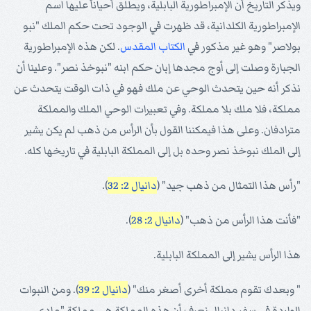
ويذكر التاريخ أن الإمبراطورية البابلية، ويطلق أحياناً عليها اسم
الإمبراطورية الكلدانية، قد ظهرت في الوجود تحت حكم الملك "نبو
بولاصر" وهو غير مذكور في
الكتاب المقدس
. لكن هذه الإمبراطورية
الجبارة وصلت إلى أوج مجدها إبان حكم ابنه "نبوخذ نصر". وعلينا أن
نذكر أنه حين يتحدث الوحي عن ملك فهو في ذات الوقت يتحدث عن
مملكة، فلا ملك بلا مملكة. وفي تعبيرات الوحي الملك والمملكة
مترادفان. وعلى هذا فيمكننا القول بأن الرأس من ذهب لم يكن يشير
إلى الملك نبوخذ نصر وحده بل إلى المملكة البابلية في تاريخها كله.
"رأس هذا التمثال من ذهب جيد" (
دانيال 2: 32
).
"فأنت هذا الرأس من ذهب" (
دانيال 2: 28
).
هذا الرأس يشير إلى المملكة البابلية.
" وبعدك تقوم مملكة أخرى أصغر منك" (
دانيال 2: 39
). ومن النبوات
الواردة في سفر دانيال نعرف أن هذه المملكة هي مملكة "مادى