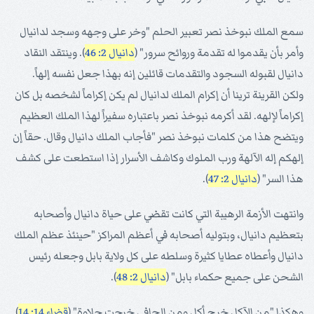
سمع الملك نبوخذ نصر تعبير الحلم "وخر على وجهه وسجد لدانيال
وأمر بأن يقدموا له تقدمة وروائح سرور" (
دانيال 2: 46
). وينتقد النقاد
دانيال لقبوله السجود والتقدمات قائلين إنه بهذا جعل نفسه إلهاً.
ولكن القرينة ترينا أن إكرام الملك لدانيال لم يكن إكراماً لشخصه بل كان
إكراماً لإلهه. لقد أكرمه نبوخذ نصر باعتباره سفيراً لهذا الملك العظيم
ويتضح هذا من كلمات نبوخذ نصر "فأجاب الملك دانيال وقال. حقاً إن
إلهكم إله الآلهة ورب الملوك وكاشف الأسرار إذا استطعت على كشف
هذا السر" (
دانيال 2: 47
).
وانتهت الأزمة الرهيبة التي كانت تقضي على حياة دانيال وأصحابه
بتعظيم دانيال، وبتوليه أصحابه في أعظم المراكز "حينئذ عظم الملك
دانيال وأعطاه عطايا كثيرة وسلطه على كل ولاية بابل وجعله رئيس
الشحن على جميع حكماء بابل" (
دانيال 2: 48
).
وهكذا "من الآكل خرج أكل ومن الجافي خرجت حلاوة" (
قضاء 14: 14
).