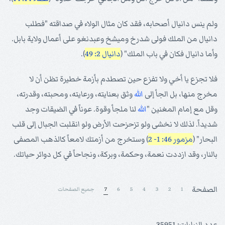
ولم ينس دانيال أصحابه، فقد كان مثال الولاء في صداقته "فطلب
دانيال من الملك فولى شدرخ وميشخ وعبدنغو على أعمال ولاية بابل.
وأما دانيال فكان في باب الملك" (
دانيال 2: 49
).
فلا تجزع يا أخي ولا تفزع حين تصطدم بأزمة خطيرة تظن أن لا
مخرج منها، بل الجأ إلى
الله
وثق بعنايته، ورعايته، ومحبته، وقدرته،
وقل مع إمام المغنين "
الله
لنا ملجأ وقوة. عوناً في الضيقات وجد
شديداً. لذلك لا نخشى ولو تزحزحت الأرض ولو انقلبت الجبال إلى قلب
البحار" (
مزمور 46: 1- 2
) وستخرج من أزمتك لامعاً كالذهب المصفى
بالنار، وقد ازددت نعمة، وحكمة، وبركة، ونجاحاً في كل دوائر حياتك.
الصفحة
1
2
3
4
5
6
7
جميع الصفحات
عدد الزيارات: 35951