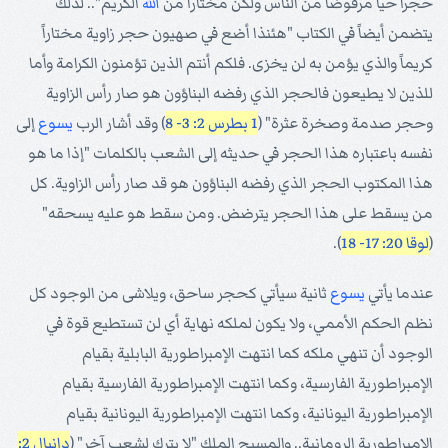
حجراً حياً مرفوضاً من الناس ولكن مختاراً من
الله
الكريم".. لذلك
يتضمن أيضاً في الكتاب "هئنذا أضع في صهيون حجر زاوية مختاراً
كريماً والذي يؤمن به لن يخزى. فلكم أنتم الذين تؤمنون الكرامة وأما
للذين لا يطيعون فالحجر الذي رفضه البناؤون هو صار رأس الزاوية
وحجر صدمة وصخرة عثرة" (
1 بطرس 2: 3- 8
) وقد أشار الرب
يسوع
إلى
نفسه باعتباره هذا الحجر في حديثه إلى الشعب بالكلمات "إذا ما هو
هذا المكتوب الحجر الذي رفضه البناؤون هو قد صار رأس الزاوية. كل
من يسقط على هذا الحجر يترضض. ومن سقط هو عليه يسحقه"
(
لوقا 20: 17- 18
).
عندما يأتي
يسوع
ثانية سيأتي كحجر ساحق، ويلاشى من الوجود كل
نظم الحكم الأممي، ولا يكون لملكه نهاية أي لن تستطيع قوة في
الوجود أن تنهي ملكه كما انتهت الإمبراطورية البابلية بقيام
الإمبراطورية الفارسية، وكما انتهت الإمبراطورية الفارسية بقيام
الإمبراطورية اليونانية، وكما انتهت الإمبراطورية اليونانية بقيام
الإمبراطورية الرومانية.. والمسيح الملك "لا يترك لشعب آخر" (
دانيال 2: