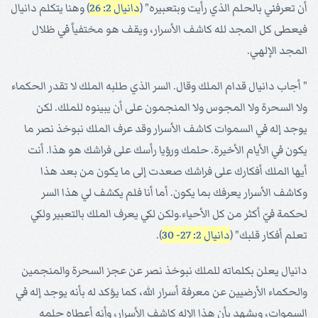
أن تعرفني بالحلم الذي رأيت وبتعبيره" (
دانيال 2: 26
) وهنا يتكلم دانيال
فيعطى كل المجد لله كاشف الأسرار، ويقف هو مختفياً في ظلال
المجد الإلهي.
" أجاب دانيال قدام الملك وقال. السر الذي طلبه الملك لا تقدر الحكماء
ولا السحرة ولا المجوس ولا المنجمون على أن يبينوه للملك. لكن
يوجد إله في السموات كاشف الأسرار وقد عرف الملك نبوخذ نصر ما
يكون في الأيام الأخيرة. حلمك ورؤيا رأسك على فراشك هو هذا. أنت
أيها الملك أفكارك على فراشك صعدت إلى ما يكون من بعد هذا
وكاشف الأسرار يعرفك بما يكون. أما أنا فلم يكشف لي هذا السر
لحكمة فيّ أكثر من كل الأحياء.ولكن لكي يعرف الملك بالتعبير ولكي
تعلم أفكار قلبك" (
دانيال 2: 27- 30
).
دانيال يعلن بكلماته للملك نبوخذ نصر عن عجز السحرة والمنجمين
والحكماء الأرضيين عن معرفة أسرار الله، كما يؤكد له بأنه يوجد إله في
السموات، ويشهد بأن هذا الإله كاشف الأسرار، وأنه أعطاه حلمه