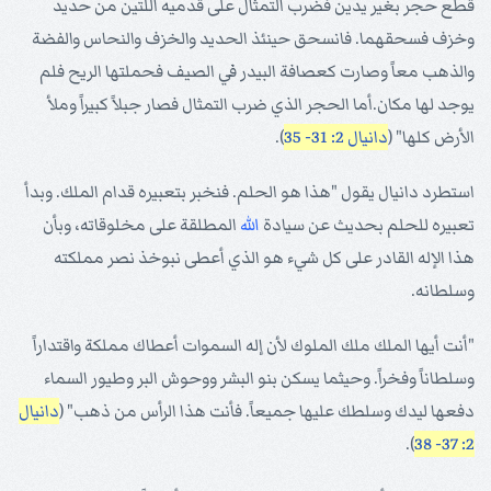
قطع حجر بغير يدين فضرب التمثال على قدميه اللتين من حديد
وخزف فسحقهما. فانسحق حينئذ الحديد والخزف والنحاس والفضة
والذهب معاً وصارت كعصافة البيدر في الصيف فحملتها الريح فلم
يوجد لها مكان.أما الحجر الذي ضرب التمثال فصار جبلاً كبيراً وملأ
الأرض كلها" (
دانيال 2: 31- 35
).
استطرد دانيال يقول "هذا هو الحلم. فنخبر بتعبيره قدام الملك. وبدأ
تعبيره للحلم بحديث عن سيادة
الله
المطلقة على مخلوقاته، وبأن
هذا الإله القادر على كل شيء هو الذي أعطى نبوخذ نصر مملكته
وسلطانه.
"أنت أيها الملك ملك الملوك لأن إله السموات أعطاك مملكة واقتداراً
وسلطاناً وفخراً. وحيثما يسكن بنو البشر ووحوش البر وطيور السماء
دفعها ليدك وسلطك عليها جميعاً. فأنت هذا الرأس من ذهب" (
دانيال
).
2: 37- 38