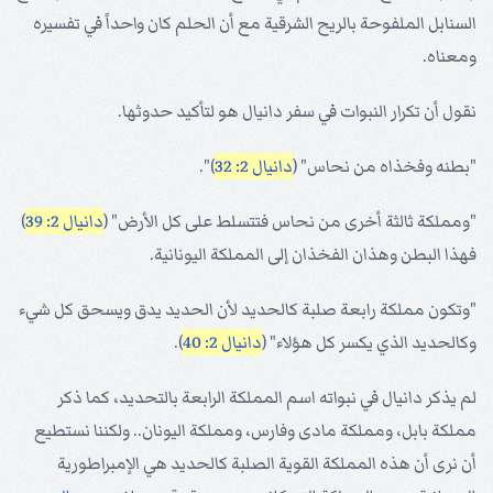
السنابل الملفوحة بالريح الشرقية مع أن الحلم كان واحداً في تفسيره
ومعناه.
نقول أن تكرار النبوات في سفر دانيال هو لتأكيد حدوثها.
"بطنه وفخذاه من نحاس" (
دانيال 2: 32
)".
"ومملكة ثالثة أخرى من نحاس فتتسلط على كل الأرض" (
دانيال 2: 39
)
فهذا البطن وهذان الفخذان إلى المملكة اليونانية.
"وتكون مملكة رابعة صلبة كالحديد لأن الحديد يدق ويسحق كل شيء
وكالحديد الذي يكسر كل هؤلاء" (
دانيال 2: 40
).
لم يذكر دانيال في نبواته اسم المملكة الرابعة بالتحديد، كما ذكر
مملكة بابل، ومملكة مادى وفارس، ومملكة اليونان.. ولكننا نستطيع
أن نرى أن هذه المملكة القوية الصلبة كالحديد هي الإمبراطورية