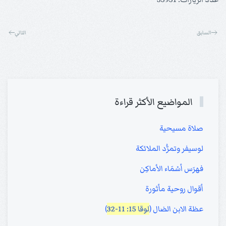
السابق
التالي
المواضيع الأكثر قراءة
صلاة مسيحية
لوسيفر وتمرُّد الملائكة
فهرَس أسْمَاء الأماكِن
أقوال روحية مأثورة
عظة الابن الضال (
لوقا 15: 11-32
)