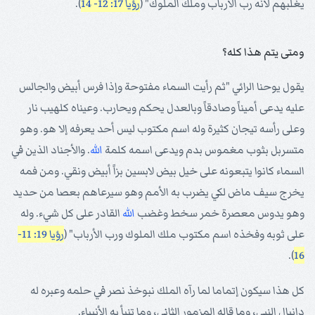
يغلبهم لأنه رب الأرباب وملك الملوك" (
رؤيا 17: 12- 14
).
ومتى يتم هذا كله؟
يقول يوحنا الرائي "ثم رأيت السماء مفتوحة وإذا فرس أبيض والجالس
عليه يدعى أميناً وصادقاً وبالعدل يحكم ويحارب. وعيناه كلهيب نار
وعلى رأسه تيجان كثيرة وله اسم مكتوب ليس أحد يعرفه إلا هو. وهو
متسربل بثوب مغموس بدم ويدعى اسمه كلمة
الله
. والأجناد الذين في
السماء كانوا يتبعونه على خيل بيض لابسين بزاً أبيض ونقي. ومن فمه
يخرج سيف ماض لكي يضرب به الأمم وهو سيرعاهم بعصا من حديد
وهو يدوس معصرة خمر سخط وغضب
الله
القادر على كل شيء. وله
على ثوبه وفخذه اسم مكتوب ملك الملوك ورب الأرباب" (
رؤيا 19: 11-
).
16
كل هذا سيكون إتماما لما رآه الملك نبوخذ نصر في حلمه وعبره له
دانيال النبي، وما قاله المزمور الثاني، وما تنبأ به الأنبياء.