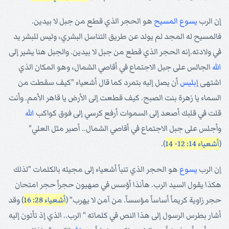
إن الرب
يسوع
المسيح
هو الحجر الذي قطع من جبل لا بيدين.
فالمسيح له المجد لم يولد عن طريق التناسل البشري، وليس للبشر يد
في ولادته.إنه الحجر الذي قطع من جبل لا بيدين. والجبل هنا يشير إلى
الله
الجالس على جبل الاجتماع في أقاصي الشمال، وهو المكان الذي
اشتهى
إبليس
أن يصل إليه بتمرد كما قال أشعياء "كيف سقطت من
السماء يا زهرة بنت الصبح. كيف قطعت إلى الأرض يا قاهر الأمم. وأنت
قلت في قلبك أصعد إلى السموات أرفع كرسي إلى فوق كواكب
الله
وأجلس على جبل الاجتماع في أقاصي الشمال.. أصير مثل العلي"
(
أشعياء 14: 12- 14
).
إن الرب
يسوع
هو الحجر الذي تنبأ أشعياء إلى مجيئه بالكلمات "لذلك
هكذا يقول السيد الرب. هأنذا أؤسس في صهيون حجراً حجر امتحان
حجر زاوية كريماً أساساً مؤسساً. من آمن لا يهرب" (
أشعياء 28: 16
) وقد
أشار بطرس الرسول إلى هذا النص في كلماته " الرب.. الذي إذ تأتون إليه