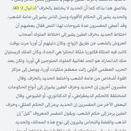
يتلاصق هذا بذاك كما أن الحديد لا يختلط بالخزف" (
دانيال 2: 43
).
والحديد يشير إلى الحكام الأقوياء ونسل الناس يشير إلى عامة الشعب.
وقد أعطى المفسرون عدة شروحات لهذا النص فقال بعضهم أن
اختلاط الحديد بخزف الطين يشير إلى اختلاط الملوك أصحاب
العروش بالشعب عن طريق الزواج. وكان دليلهم أن أوربا مرت بوقت
كانت فيه الملكة فكتوريا ملكة انجلترا هي الجدة، وكان الملك كريستيان
ملك الدانمارك هو الجد لغالبية الملوك المتوجين في أوربا. ولكن بعد
الحرب العظمى الأولى زالت معظم ملكيات أوربا، ووصل إلى مراكز
القوة أشخاص من عامة الشعب واختلط الحديد بالخزف. وقال
مفسرون آخرون إن الحديد وخزف الطين يشيران إلى أنواع الحكومات
المختلفة كالحكم الديمقراطي، أو الدكتاتوري، أو الشيوعي. وقال
البعض الآخر من المفسرين إن الحديد يرمز إلى الحكم الملكي، وخزف
الطين يرمز إلى حكم الشعب. ويقول المفسر المعروف "كيل" إن
الذهب والفضة والنحاس يشيرون إلى نوع هذه الممالك، والحديد
والخزف يشير إلى نوع الحكم في المملكة الرابعة واختلاط أصحاب